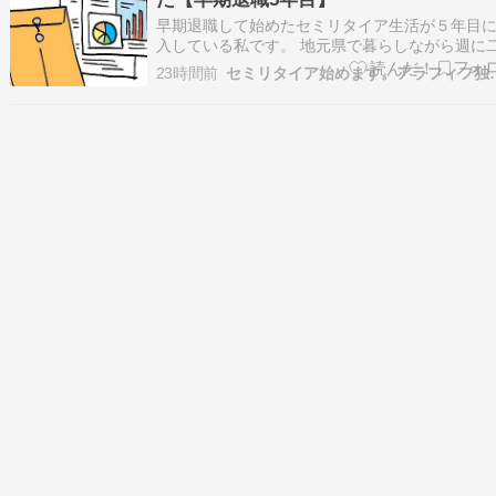
出…
早期退職して始めたセミリタイア生活が５年目
入している私です。 地元県で暮らしながら週に
都内で仕事をしております。 2022年3月末に国
23時間前
セミリタイア始めます
務員を早期退職して同年4月に厚生年金から国民
金に切り替えて以降は年金保険料の全額免除を
て来ました。 関連過去記事↓ 一昨年度に…