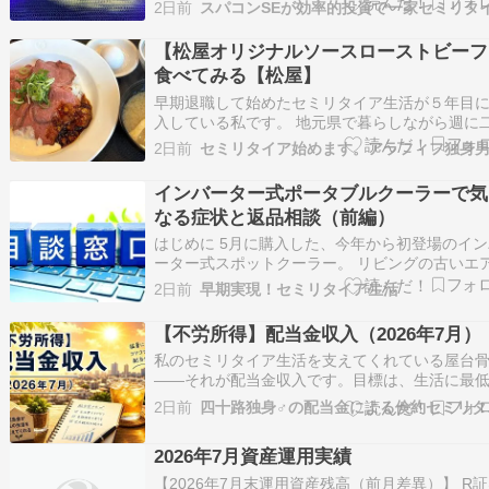
した。 夏休みとはいえ月火水というタイミング
2日前
ったので、ホテルを一泊一人5000円ほどと繁忙
4分の1以下の価格で利用することができました
【松屋オリジナルソースローストビーフ
比較的にのんびり過ごすことができ…
食べてみる【松屋】
早期退職して始めたセミリタイア生活が５年目
入している私です。 地元県で暮らしながら週に
都内で仕事をしております。 牛丼は「松屋」派
2日前
私。 当セミリタイア系ブログは不定期に松屋ブ
になりますw 新メニューの「松屋オリジナルソ
インバーター式ポータブルクーラーで気
ローストビーフ」を食べてみました↓ 松屋オリ…
なる症状と返品相談（前編）
はじめに 5月に購入した、今年から初登場のイン
ーター式スポットクーラー。 リビングの古いエ
ンの故障に備えて用意していたものの、思いの
2日前
早期実現！セミリタイア生活
頑張ってくれたため出番がないまま7月に入りま
た。 そこで、他の部屋でスポット […] 投稿 イン
【不労所得】配当金収入（2026年7月）
ーター式ポータブルクーラーで気になる症…
私のセミリタイア生活を支えてくれている屋台
――それが配当金収入です。目標は、生活に最
必要な支出を配当金でまかなうこと。毎月の増
2日前
四十路
一喜一憂することはありませんが、年間を通し
のように推移しているのかを定期的に確認し、
2026年7月資産運用実績
的な視点で見守っています。[関連記事] 【不労所
得】…
【2026年7月末運用資産残高（前月差異）】 R