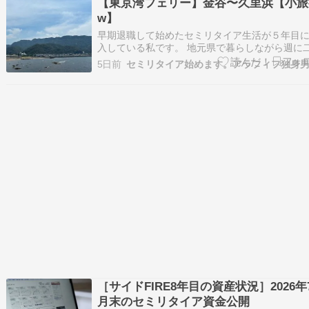
【東京湾フェリー】金谷〜久里浜【小旅
2026年7月開始分の夏アニメについて個人的…
w】
早期退職して始めたセミリタイア生活が５年目
入している私です。 地元県で暮らしながら週に
都内で仕事をしております。 一昨日の夜は仕事
5日前
りに千葉県船橋市での食事会に参加していまし
関連過去記事↓ その晩は千葉のビジネスホテルに
泊して翌日にJR内房線で富津市の金谷港へ。…
［サイドFIRE8年目の資産状況］2026年
月末のセミリタイア資金公開