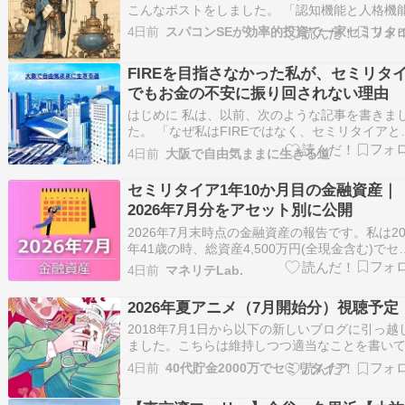
こんなポストをしました。 「認知機能と人格機
は、55歳から60歳の間でピークを迎える」と、
4日前
ScienceDirectに掲載された西オーストラリア大
Gilles E. Gignacらの論文そうだよね！43歳だ
FIREを目指さなかった私が、セミリタ
全然衰えている…
でもお金の不安に振り回されない理由
はじめに 私は、以前、次のような記事を書きま
た。 「なぜ私はFIREではなく、セミリタイアと
う働き方を選んだのか」
4日前
大阪で自由気ままに生きる道
https://personal.kazukibi47.net/post-13903/ ま
その続編として、週３日前後しか働いていなく
セミリタイア1年10か月目の金融資産｜
も、実際は毎日忙しく過…
2026年7月分をアセット別に公開
2026年7月末時点の金融資産の報告です。私は20
年41歳の時、総資産4,500万円(全現金含む)でセ
リタイアを達成しており引き続き高配当投資でFI
4日前
マネリテLab.
を目指しています。プロフィールはこちら この
を書いた人 たまご セミリタイア済 2級FP技能士
2026年夏アニメ（7月開始分）視聴予定
AFP認定者 資産形…
2018年7月1日から以下の新しいブログに引っ越
ました。こちらは維持しつつ適当なことを書い
ます。 『貯金2000万からのセミリタイア継続中
4日前
40代貯金2000万でセミリタイア
これまで書いてきたことの続きは新しいブログ
らんください。◆もう3分の1が過ぎましたが、