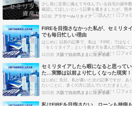
少し前に災害に備えて今住んでいる自宅の築年
確認してほしいという記事を書きましたが、熊
て最大震度7というかなり大きな災害が起きてし
5日前
アラサーdeリタイア
いました。 １番に備えるべきは食料よりも耐震
火なんよ最近各地で地震が続いているせいか、
FIREを目指さなかった私が、セミリタ
や戦争への備えとして備蓄のことを言う人は結
でも毎日忙しい理由
見…
はじめに 以前の記事で、私は「FIRE」ではなく
「セミリタイア」という働き方を選んだ理由に
て書きました。
11日前
大阪で自由気ままに生きる道
https://personal.kazukibi47.net/post-13903/ す
意外に多かったのが、 「週３日しか働いていな
セミリタイアしたら暇になると思ってい
ら、残りの日は何をしているん…
た…実際は以前より忙しくなった現実！
はじめに 先日、私が書いた次の記事ですが、あ
たいことに、多くの方に読んでいただきました
https://personal.kazukibi47.net/post-13903/ い
32日前
大阪で自由気ままに生きる道
かコメントもいただきました。 その中で改めて
たのは、 「セミリタイア＝暇な生活」 という…
私はFIREを目指さない…ローンも持病
る私が「セミリタイア」を選んだ理由
はじめに 「セミリタイア」と聞くと、 「十分な
産を築き、働かなくても生活できる人」 そんな
ージを持つ人も多いのではないでしょうか。 実
36日前
大阪で自由気ままに生きる道