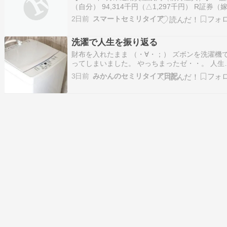
（自分） 94,314千円（△1,297千円） R証券（
24,736千円（+1,821千円） 暗号資産 25,330千
2日前
スマートセミリタイア
（＋2,797千円） 合計 144,380千円（＋3,321千
円） 年初来合計 +3,281千円 年初…
洗濯で人生を振り返る
財布を入れたまま （・∀・；） ズボンを洗濯機
ってしまいました。 やっちまったゼ・・。 人生
20回くらいはやっております。 で・・ 財布に入
3日前
みかんのセミリタイア日記
ていた1000円札を床に並べて乾かしていたとき
ったのです。「あれ？そういえば、コレやるの
5年振りくらいかも？」と。 歳をと…