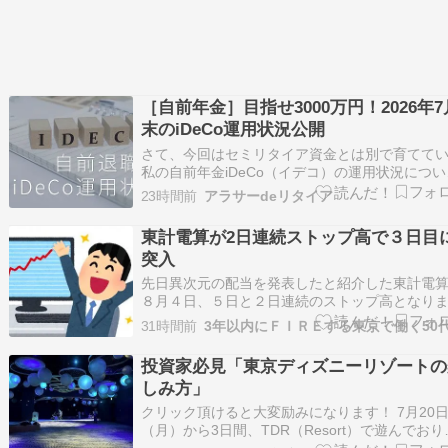
［自前年金］目指せ3000万円！2026年7
末のiDeCo運用状況公開
さて、今回はセミリタイア資金とは別で育てて
私の自前年金iDeCo（イデコ）の運用状況につい
です。 iDeCoに関しては定期的に節税状況も報
23時間前
アラサーdeリタイア
ていますが、iDeCoちゃんはその点がNISAと比
てかなり優秀！ 4年間の運用状況まとめ iDeCo4
東計電算が2日連続ストップ高で３日目
分の利益と節税分を計算…
突入
先日異次元の配当を発表したと紹介した東計電
８月４日、５日と２日連続のストップ高となり
て 明日で３日目に突入することとなりました。 
31時間前
んなことが起きるとは思わなかった嬉しい誤算
す。 今年はティラドで人生初のストップ高３日
投資家必見「東京ディズニーリゾートの
突入を経験したのですが まさか２回目が起き…
しみ方」
クリック頂けると大変励みになります！ 7月20
（月）から3日間、TDR（Resort）で遊んでおり