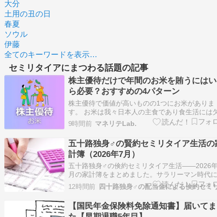
大分
土用の丑の日
春夏
ソウル
伊藤
全てのキーワードを表示…
セミリタイアにまつわる話題の記事
株主優待だけで年間のお米を賄うにはい
ら必要？おすすめの4パターン
株主優待で価値が高いものの1つにお米がありま
す。 お米は我々日本人の主食であり食生活には
せないものとなっています。 今回とある企画で
9時間前
マネリテLab.
主優待だけでお米を賄うにはいくら必要か調べ
会があったのでこの記事でシェアしようと思い
五十路独身♂の賢約セミリタイア生活の
す。 この記事で分かること ・株主優待だけで年
計簿（2026年7月）
間…
五十路独身♂の倹約セミリタイア生活――2026年
月の家計簿をまとめました。サラリーマン時代
についた倹約習慣のおかげで、普段から大きな
12時間前
遣いをすることはほとんどありません。とはい
油断すれば支出は少しずつ緩んでしまうもの。
【国民年金保険料免除通知書】届いてま
の定点観測として家計簿を集計し、自分自身の
た【早期退職5年目】