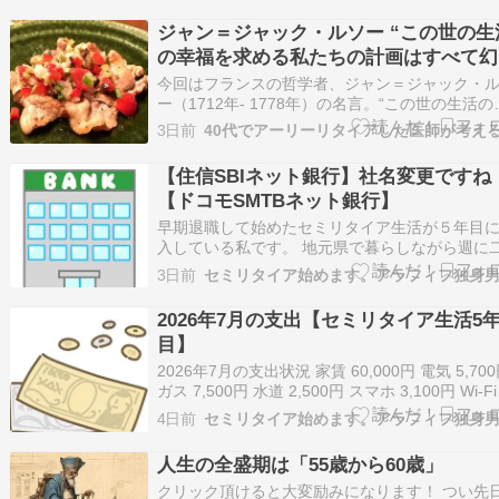
ジャン＝ジャック・ルソー “この世の生
の幸福を求める私たちの計画はすべて幻
なのである。”
今回はフランスの哲学者、ジャン＝ジャック・
ー（1712年- 1778年）の名言。“この世の生活の
福を求める私たちの計画はすべて幻想なのであ
3日前
る。”本当にその通りだと思う。僕自身、医師と
フルタイムで働いていた頃はそれによって強い
【住信SBIネット銀行】社名変更ですね
レスを抱えていて、大幅に仕事を縮小したいと
【ドコモSMTBネット銀行】
早期退職して始めたセミリタイア生活が５年目
入している私です。 地元県で暮らしながら週に
都内で仕事をしております。 昨日2026年8月3日
3日前
けで「住信SBIネット銀行」が「ドコモSMTBネ
銀行」に社名変更になりましたね。 自分は同銀
2026年7月の支出【セミリタイア生活5
SBI証券を連携させて利用してい…
目】
2026年7月の支出状況 家賃 60,000円 電気 5,70
ガス 7,500円 水道 2,500円 スマホ 3,100円 Wi-F
ーター 4,600円 食費 60,100円 雑費 4,600円 交
4日前
18,000円 医療費 21,400円 旅費 6,700円 合計…
人生の全盛期は「55歳から60歳」
クリック頂けると大変励みになります！ つい先