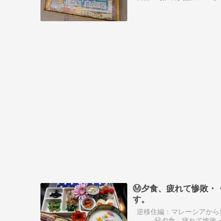
Ⓜ夕食、疲れて惨敗・
す。
逆移住編：マレーシアから
Ⓜ夕食、疲れて惨敗・・