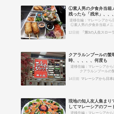
Ⓛ素人男の夕食弁当箱
残ったら「残米」、、
逆移住編：マレーシアか
Ⓛ素人男の夕食弁当箱メニ
米」、、、、複数の意味と
12日前
「第3の人生スロー
ニ…
クアラルンプールの繁
時、、、、、何度も
逆移住編：マレーシアから
クアラルンプールの繁華
何度も行きましたが、駐車
14日前
マレーシアから日本
番…
現地の知人友人集まりで
してマレーシアのフー
逆移住編：マレーシアから