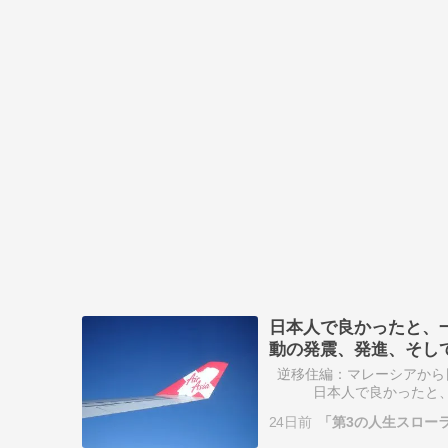
日本人で良かったと、
動の発震、発進、そし
逆移住編：マレーシアから
日本人で良かったと、一
震、発進、そして発信。今
24日前
「第3の人生スロー
に、発…