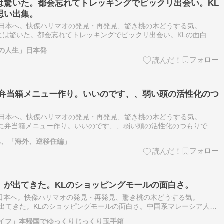
は驚いた。都会忘れてトレッキングでビックリ出会い。KL
思い出集。
日本へ。快傑ハリマオの発見・再発見、驚き桃の木どうする気。
いた。都会忘れてトレッキングでビックリ出会い。KLの面白旅
しょ～・・・まるで映画に出てくる「怪獣」そのもの。いろんな人間
の人生」日本発
に弁当箱メニュー作り。いいのです、、弱い頭の活性化のつ
日本へ。快傑ハリマオの発見・再発見、驚き桃の木どうする気。
当箱メニュー作り。いいのです、、弱い頭の活性化のつもりで
ワタクシの素人男の晩飯です。今日も40個くらい参戦していま
へ、「海外、逆移住編」
」が出てきた。KLのショッピングモールの面白さ。
ら日本へ。快傑ハリマオの発見・再発見、驚き桃の木どうする気。
出てきた。KLのショッピングモールの面白さ。中国系マレーシア人が
いると言っても過言じゃないほど、経済面では活躍しています。黒…
ライフ」本帰国でゆっくりじっくり玉手箱