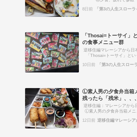
敗」の意味は？「残飯」で
8日前
「第3の人生スロー
なっ…
「Thosai=トーサ
の食事メニュー群
逆移住編マレーシアから
「Thosai=トーサイ」
群マレーシアでは、手入れ
10日前
「第3の人生スロー
Ⓛ素人男の夕食弁当箱
残ったら「残米」、、
逆移住編：マレーシアか
Ⓛ素人男の夕食弁当箱メニ
米」、、、、複数の意味と
12日前
逆移住編マレーシア
ニ…