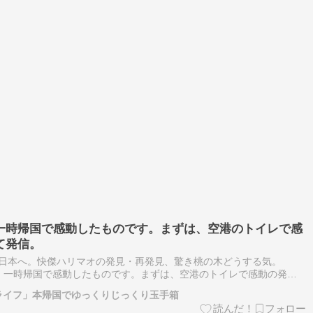
一時帰国で感動したものです。まずは、空港のトイレで感
て発信。
日本へ。快傑ハリマオの発見・再発見、驚き桃の木どうする気。
時帰国で感動したものです。まずは、空港のトイレで感動の発
はおかげさまで日本に本帰国ですが、その当時、一時帰国ではその度
ライフ」本帰国でゆっくりじっくり玉手箱