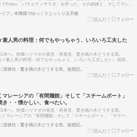
otluc「バラエティサラダ」を作った、その経緯と、そしてマレー
カーセンターとか、コピティアム、又はママックともいわれるス…
ライフ」本帰国でゆっくりじっくり玉手箱
々素人男の料理：何でもやっちゃう、いろいろ工夫した
日本へ。快傑ハリマオの発見・再発見、驚き桃の木どうする気。
素人男の料理：何でもやっちゃう、いろいろ工夫したい。前回書
箱夕食をまとめようとしていますが、仕切りも具材も、毎回出演のキム
に逆移住：驚き桃の木どうする気、徒然記。
くマレーシアの「有間麺館」そして「スチームボート」
焼き・・懐かしい、食べたい。
日本へ。快傑ハリマオの発見・再発見、驚き桃の木どうする気。
マレーシアの「有間麺館」そして「スチームボート」「サテー」
い、食べたい。このお店のスチームボートはグラム売り・・・・・この
に逆移住：驚き桃の木どうする気、徒然記。