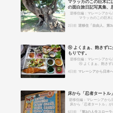
マラッカのこの巨木に
の面白旅日記写真集、
逆移住編：マレーシアから
マラッカのこの巨木には驚
日記写真集、思い出集。で
2日前
逆移住「自由人、第3
の…
Ⓝ よくまぁ、飽きず
もりです。
逆移住編：マレーシアから
Ⓝ よくまぁ、飽きずに弁
す。今までの毎日作っている
4日前
マレーシアから日本
す・・…
床から「忍者タートル
逆移住編：マレーシアか
床から「忍者タートル」が
マレーシアの国を動かして
6日前
「第3の人生スロー