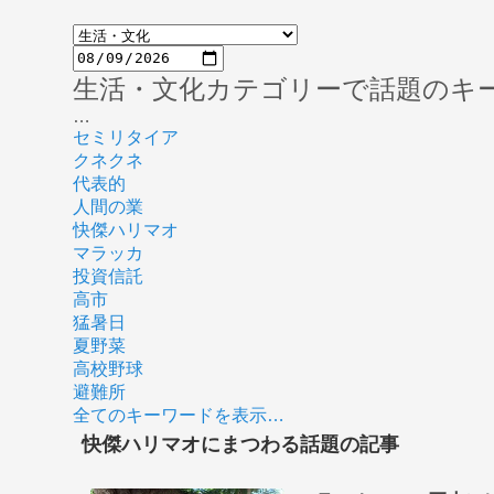
生活・文化カテゴリーで話題のキ
…
セミリタイア
クネクネ
代表的
人間の業
快傑ハリマオ
マラッカ
投資信託
高市
猛暑日
夏野菜
高校野球
避難所
全てのキーワードを表示…
快傑ハリマオにまつわる話題の記事