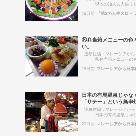
現地の知人友人集まりでP
シアのフードコート、ホー
16日前
「第3の人生スロー
Ⓚ弁当箱メニューの色
い。
逆移住編：マレーシアから
Ⓚ弁当箱メニューの色々
いたように、素人男の弁当
18日前
マレーシアから日本
チ…
日本の有馬温泉じゃな
「サテー」という鳥串
逆移住編：マレーシアから
日本の有馬温泉じゃなく
という鳥串焼き・・懐かし
20日前
マレーシアから日本
コ…