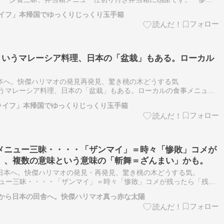
はありません・・ブログに出さないけど、失敗もあります。焦げ焦げに
ライフ」本帰国でゆっくりじっくり玉手箱
イ」というマレーシア料理、日本の「盆栽」もある。ローカル
日本へ。快傑ハリマオの発見再発見、驚き桃の木どうする気
というマレーシア料理、日本の「盆栽」もある。ローカルの食事メニュー
の行き届いた盆栽の店もあれば、そうでない店もある。でも日本の…
ライフ」本帰国でゆっくりじっくり玉手箱
メニュー三昧・・・・「ザンマイ」＝時々「惨敗」コメが
、、複数の意味という意味の「斬舞＝ざんまい」かも。
ら日本へ。快傑ハリマオの発見・再発見、驚き桃の木どうする気。
ュー三昧・・・・「ザンマイ」＝時々「惨敗」コメが残ったら「残
いう意味の「斬舞＝ざんまい」かも。では、まとめ進行中の弁当箱メ
から日本の田舎へ。快傑ハリマオ真っ赤な太陽