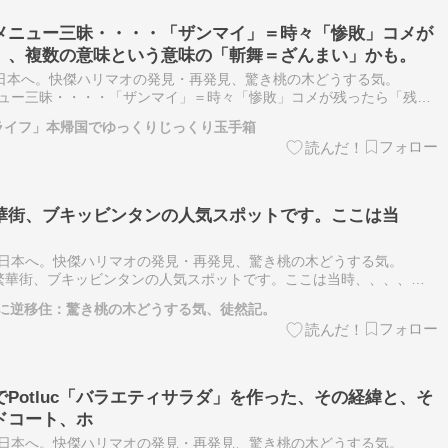
メニュー三昧・・・・「ザンマイ」＝時々「惨敗」コメが
、、複数の意味という意味の「斬舞＝ざんまい」かも。
ら日本へ。快傑ハリマオの発見・再発見、驚き桃の木どうする気。
ュー三昧・・・・「ザンマイ」＝時々「惨敗」コメが残ったら「残
いう意味の「斬舞＝ざんまい」かも。では、まとめ進行中の弁当箱メ
ライフ」本帰国でゆっくりじっくり玉手箱
華街、ブキッビンタンの人気スポットです。ここは当
日本へ。快傑ハリマオの発見・再発見、驚き桃の木どうする気。
街、ブキッビンタンの人気スポットです。ここは当時、、、、、
場はちゃんと覚えておかないと家には帰れません。パビリオン6階の一
に逆移住：驚き桃の木どうする気、徒然記。
Potluc「バラエティサラダ」を作った、その経緯と、そ
ドコート、ホ
日本へ。快傑ハリマオの発見・再発見、驚き桃の木どうする気。