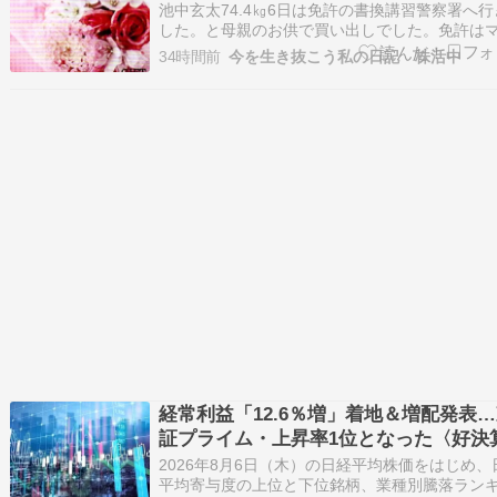
池中玄太74.4㎏6日は免許の書換講習警察署へ行
した。と母親のお供で買い出しでした。免許は
ナカードと免許証の2枚持ちにしました。レビー
34時間前
今を生き抜こう私の日記 株活中
型認知症の94歳の父は、この暑さの中今日も安
ています。母親はやっぱり物忘れひどいです。
の歩数は、4,685歩。今日も腹筋。そ…
経常利益「12.6％増」着地＆増配発表
証プライム・上昇率1位となった〈好決
柄〉【8月6日の国内株式市場概況】 – 
2026年8月6日（木）の日経平均株価をはじめ、
平均概況
平均寄与度の上位と下位銘柄、業種別騰落ラン