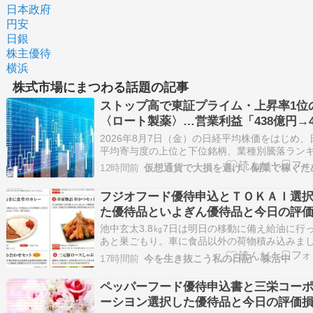
日本政府
円安
日銀
株主優待
横浜
株式市場にまつわる話題の記事
ストップ高で東証プライム・上昇率1位
〈ロート製薬〉…営業利益「438億円→4
億円」へ上方修正、好決算の背景は？【
2026年8月7日（金）の日経平均株価をはじめ、
7日の国内株式市場概況】 – 日経平均概
平均寄与度の上位と下位銘柄、業種別騰落ラン
グ、東証プライム市場に上場している個別株式..
12時間前
フジオフード優待申込とＴＯＫＡＩ選
た優待品といよぎん優待品と今日の評
益
池中玄太3.8㎏7日は明日の移動に備え給油に行
あと巣ごもり。車に食品以外の荷物積み込みま
た。１年半年ぶりの県外脱出です。長距離運転
17時間前
今を生き抜こう私の日記 株活中
ぶりで時間に余裕をもって。３日くらい留守に
孫に会うのも３年ぶり。あの時園児だったのが小
ペッパーフード優待申込書と三栄コー
年と年長組に。無職になったのも合わせてリフ
ーシヨン選択した優待品と今日の評価