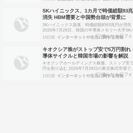
SKハイニックス、1カ月で時価総額93
消失 HBM需要と中国勢台頭が背景に
SKハイニックス急落、時価総額約93兆円が消失
2026年7月28日、韓国の半導体メモリー大手SK
ニックスの株価が大きく下落し、韓国総合株価
10日前
インターネットや生活に関する情報
（KOSPI）の大幅安を引き起こしました。同社
価総額は、6月に付けた過去最高値からのわずか
キオクシア株がストップ安で5万円割れ 
月余りで約5700億ドル（約93兆…
導体サイクルと韓国市場の影響を解説
キオクシアホールディングス株価、ストップ安で
円を割り込む 2026年7月28日の東京株式市場で
導体メモリー大手のキオクシアホールディング
10日前
インターネットや生活に関する情報
（証券コード：285A、東証プライム）の株価が
し、制限値幅の下限であるストップ安水準まで
込まれました。前日終値の5万4550円…