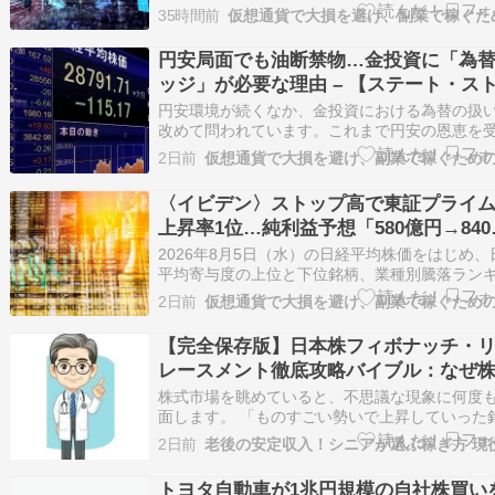
グ、東証プライム市場に上場している個別株式..
35時間前
円安局面でも油断禁物…金投資に「為
ッジ」が必要な理由 – 【ステート・ス
ート・インベストメント・マネジメン
円安環境が続くなか、金投資における為替の扱
金・株式市場を徹底分析
改めて問われています。これまで円安の恩恵を
け、「為替ヘッジなし」の投資が高いリターン
2日前
たら...
〈イビデン〉ストップ高で東証プライ
上昇率1位…純利益予想「580億円→840
円」へ上方修正＆株式分割の発表【8月
2026年8月5日（水）の日経平均株価をはじめ、
の国内株式市場概況】 – 日経平均概況
平均寄与度の上位と下位銘柄、業種別騰落ラン
グ、東証プライム市場に上場している個別株式..
2日前
【完全保存版】日本株フィボナッチ・
レースメント徹底攻略バイブル：なぜ
は「黄金比」で完璧に反発するのか？
株式市場を眺めていると、不思議な現象に何度
面します。 「ものすごい勢いで上昇していった
が、ある特定の価格でピタリと止まり、まるで
2日前
に弾かれたように再び上昇していく……」 「逆
下落トレンドの最中、一時的に戻り […]
トヨタ自動車が1兆円規模の自社株買い