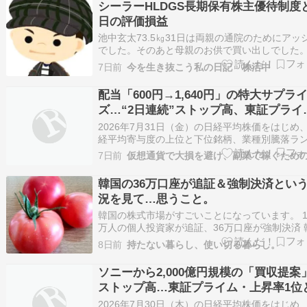
シーラーHLDGS長期保有株主優待制度
均株価は、SOX指数の上昇やアドバ…
日の評価損益
池中玄太73.5㎏31日は両親の通院のためにアッ
でした。そのあと母親のお供で買い出しでした
ビー小体型認知症の94歳の父は、この暑さの中
7日前
今を生き抜こう私の日記 株活中
も安定しています。母親はどうも大変気が短く
ており、対処をこちらは冷静に返しております
配当「600円→1,640円」の特大サプラ
裕を持たなければなりません。今日もまだま…
ズ…“2日連続”ストップ高、東証プライ
ム・上昇率1位となった〈半導体銘柄〉
2026年7月31日（金）の日経平均株価をはじめ
体【7月31日の国内株式市場概況】 – 日
経平均寄与度の上位と下位銘柄、業種別騰落ラ
ング、東証プライム市場に上場している個別株..
平均概況
7日前
韓国の36万口座が追証＆強制決済とい
況を見て…思うこと。
韓国の株式市場がすごいことになっています。 1
万人の個人投資家が追証、36万口座が強制決済 
レバレッジバブル崩壊 取引以上のお金にレ... Th
8日前
持たない暮らし、使い切る暮らし。
post 韓国の36万口座が追証＆強制決済という状
見て…思うこと。 first appeared on 持たない暮
ソニーから2,000億円規模の「買収提案
し、…
ストップ高…東証プライム・上昇率1位
った〈注目銘柄〉の正体【7月30日の国
2026年7月30日（木）の日経平均株価をはじめ