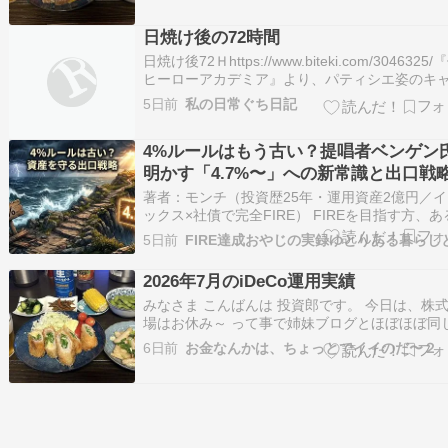
残高を集計しましたので、記事にしてみたいと
ます。 その前に、前月6月はこんな感じでした
日焼け後の72時間
け。⇒6月末総資産 預金・現金：約147…
日焼け後72Ｈhttps://www.biteki.com/3046325
ヒーローアカデミア』より、パティシエ姿のキ
クターをデザインしたグッズが登場。2026年8月
5日前
私の日常ぐち日記
（月）より、全国のマリオンクレープ一部店舗
ンラインにて販売される。投資と投機のレバレ
4%ルールはもう古い？提唱者ベンゲン
最近の…
明かす「4.7%〜」への新常識と出口戦
著者：モンチ（投資歴25年・運用資産2億円／
ックス×社債で完全FIRE） FIREを目指す方、あ
はすでに達成された方なら、誰もが一度は耳に
5日前
「4%ルール」。 しかし、昨今の物価高や株式
激しい値動きを見て、「本当に4%ルールの計画
2026年7月のiDeCo運用実績
FIREしても大丈夫なのか？」…
みなさま こんばんは 投資郎です。 今日は、株
場はお休み～ って事で姉妹ブログとほぼほぼ同
事を載せておきます。 もう8月ですね。 早いで
6日前
お金なんかは、ちょっとでイイのだ〜２
～ 今日は、毎月公開する予定だった、iDeCoの
の記事です。 2021年の12月に早期退職の退職
たのでiDeCoに移管し…