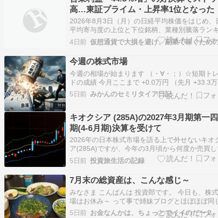
空間の浄化や心身のリラックスは…
高…東証プライム・上昇率1位となった
目銘柄〉の正体【8月3日の国内株式市
2026年8月3日（月）の日経平均株価をはじめ、
況】 – 日経平均概況
平均寄与度の上位と下位銘柄、業種別騰落ラン
グ、東証プライム市場に上場している個別株式..
4日前
今週の株式市場
今週の相場が始まります （・∀・；）☆短期ト
ドの成績 今月ここまで +0.0万円 （先月 +33.3
☆現在のポジション ・株式 買い 500万円 ・先物
5日前
みかんのセミリタイア日記
建玉 2.2枚 （ミニのCALLデビット、PUTクレジ
ト） ☆所感 先週の株式市場は、これ以上は下が
キオクシア (285A)の2027年3月期第一
に…
期(4-6月期)決算を受けて
2026年の日本株式市場を語る上で外せないキオ
ア(285A)ですが、今年の3月頃から何度か売買
り、決算発表時点では200株跨いでいます。 6月
5日前
投資旅生活の記録
万円超をピークとして、相場格言に当たる半値
け二割引きがそのまま当てはまるような36,000
7月末の総資産は、こんな感じ～
まで1ヶ月間で下落すると…
みなさま こんばんは 投資郎です。 今日も、株
場はお休み～ って事で姉妹ブログとほぼほぼ同
事を載せておきます。 今日は、7月末時点の総
5日前
お金なんかは、ちょっとでイイのだ〜２