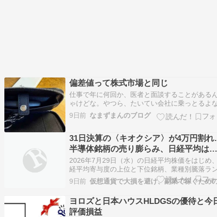
偏差値って株式市場と同じ
仕事で年に何回か、医者と面談することがある
ゃけどな。やつら、たいてい会社に乗っとるよ
BMWとかな。カネ持っとるんじゃろう。でな、
9日前
なまずまんのブログ
感じ、こいつがもしサラリーマンじゃったら冴
かったろうなあ、って連中が多いんよ。学校な
31日決算の〈キオクシア〉が4万円割れ
なんかどうみてもモテんかったろうなっていう
な。…
半導体銘柄の売り膨らみ、日経平均は
930.73円安の「61,434.19円」と続落【
2026年7月29日（水）の日経平均株価をはじめ
29日の国内株式市場概況】 – 日経平均
経平均寄与度の上位と下位銘柄、業種別騰落ラ
ング、東証プライム市場に上場している個別株..
9日前
ヨロズと日本ハウスHLDGSの優待と今
評価損益