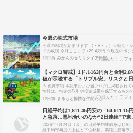
今週の株式市場
今週の相場が始まります （・∀・；）☆短期ト
ドの成績 今月ここまで +29.4万円 ☆現在のポジ
ン ・株式 ノーポジション ・先物/OP 建玉 2.0枚
12日前
みかんのセミリタイア日記
（PUTクレジット） ☆所感 先週の株式市場は・
リバウンド！ したと思ったら、上値が重くなり
【マクロ警戒】1ドル163円台と金利2.8
っぱり下げ～ 水…
破が示唆する「トリプル安」リスクと
225への波及効果
⚠️ 免責事項 本記事および当ブログに掲載されて
情報は、特定の取引や投資成果を保証するもの
ありません。記載された数理モデルや計算シミ
12日前
まるもと愉快な仲間たち
ーターのデータはテクニカル分析上の目安であ
実際の売買指示ではありません。投資に関する
日経平均は1,811.45円安の「64,611.15
的な決定は、ご自身の判断と自己責任において
と急落…悪地合いのなか“2日連続”で東
プライム・上昇率1位となった〈注目銘
2026年7月24日（金）の日経平均株価をはじめ
の正体【7月24日の国内株式市場概況】 
経平均寄与度の上位と下位銘柄、業種別騰落ラ