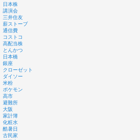
日本株
講演会
三井住友
薪ストーブ
通信費
コストコ
高配当株
とんかつ
日本橋
銀座
クローゼット
ダイソー
米粉
ポケモン
高市
避難所
大阪
家計簿
化粧水
酷暑日
古民家