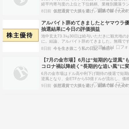
株式市場概況】 – 日経平均概況
経平均寄与度の上位と下位銘柄、業種別騰落ラ
ング、東証プライム市場に上場している個別株..
8日前
アルバイト辞めてきましたとヤマウラ
抽選結果に今日の評価損益
池中玄太73.3㎏30日は給与いただきに観光地の
に。結論、アルバイト辞めてきました。無職で
久しぶりにきれました。また落ち着いたらおい
8日前
今を生き抜こう私の日記 株活中
と。年金は来年10月からですが、やりくりして
ます。レビー小体型認知症の94歳の父は、この
【7月の金市場】6月は“短期的な逆風”
の中今日も安定しています。今日も地震は…
コロナ禍以降続く“長期的な追い風”に
なし…世界の中央銀行の戦略的買いが
6月の金市場はドル高や利下げ期待の後退で短期
「5,000ドル突破」のカギに – 【ステー
逆風となり、金ETFから53億ドルが流出し、価
11.7％下落しました。一方で、世界の債務...
ストリート・インベストメント・マネ
9日前
ント】金・株式市場を徹底分析