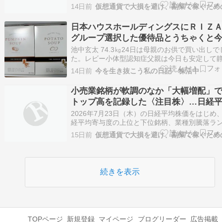
ング、東証プライム市場に上場している個別株..
日経平均概況
14日前
日本ハウスホールディングスにＲＩＺ
グループ選択した優待品とうちゃくと
の評価損益
池中玄太 74.3㎏24日は母親のお供で買い出しで
た。レビー小体型認知症父親は今日も安定して
です。処方箋の薬が効いているようです。楽天
14日前
今を生き抜こう私の日記 株活中
イリスオーヤマの緑茶ラベルなし24本 送料無料
1278円届きました。注文日：2026/07/22(水)2
小売業銘柄が軟調のなか「大幅増配」
ろお家に届くのが嬉しい…
トップ高を記録した〈注目株〉…日経
は307.00円高の「66,422.60円」と反発
2026年7月23日（木）の日経平均株価をはじめ
月23日の国内株式市場概況】 – 日経平
経平均寄与度の上位と下位銘柄、業種別騰落ラ
ング、東証プライム市場に上場している個別株..
況
15日前
続きを表示
TOPページ
新規登録
マイページ
ブログリーダー
広告掲載