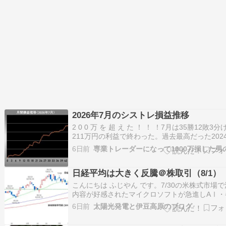
2026年7月のシストレ損益推移
2 0 0 万 を 超 え た ！ ！ ！7月は35勝12敗3分
211万円の利益で終わった。過去最高だった202
月の142万円の記録を大幅に更新。先月の2.5万
6日前
ら100倍近い利益額となった（笑）7月は色々あ
からね。日経平均はAI・半導体関連銘柄の乱高
日経平均は大きく反騰＠株取引（8/1）
で、毎日の…
こんにちは ふじやん です。7/30の米株式市場
内容が好感されたマイクロソフトが急進しAⅠ・
体関連に見直し買いが入りフィラデルフィア半
6日前
太陽光発電と伊豆高原のブログ
株指数（SOX指数）が上昇、この影響もあって
の株価３指数が揃って上昇しました。7/31の日