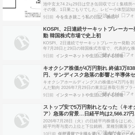
池中玄太74.2㎏29日は空き缶回収でゴミ集積所
その後、1日巣ごもりでした。レビー小体型認知
94歳の父は、この暑さの中安定しています。86
9日前
今を生き抜こう私の日記 株活中
母親の方が、最近毎日、紙とプラスチックの判
分からず、分別できていません。日に日に気も
KOSPI、2日連続サーキットブレーカー
なり、日々の対応を変えなけりばなりま…
動 韓国株式市場で史上初
KOSPI、2日連続でサーキットブレーカー発動 20
年7月28日と29日の韓国株式市場で、代表的な
指数であるKOSPI（韓国総合株価指数）にサー
9日前
インターネットや生活に関する情報
トブレーカーが2日連続で発動された。韓国取引
よると、両市場で2取引日連続の発動は制度導入
キオクシア株価が4万円割れ 終値3万838
初めての事例である。コスダッ…
円、サンディスク急落の影響と半導体
ターの動向
キオクシアホールディングスの株価が4万円を割
んだ動向 2026年7月29日の東京証券取引所プラ
市場において、キオクシアホールディングス（
9日前
インターネットや生活に関する情報
コード：285A）の株価が4万円を下回りました
値は38,380円で、前日終値の44,550円から6,17
ストップ安で5万円割れとなった〈キオ
安（-13.85%）…
ア〉急落の背景…日経平均は2,566.27
の「62,364.92円」と大幅反落【7月28
2026年7月28日（火）の日経平均株価をはじめ
国内株式市場概況】 – 日経平均概況
経平均寄与度の上位と下位銘柄、業種別騰落ラ
ング、東証プライム市場に上場している個別株..
10日前