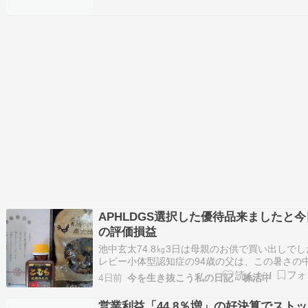
イオンのマニュアルでは避難後…
APHLDGS選択した優待品来ましたと今
の評価損益
池中玄太74.8㎏3日は母親のお供で買い出しでし
レビー小体型認知症の94歳の父は、この暑さの
日も安定しています。母親は物忘れひどいです
4日前
今を生き抜こう私の日記 株活中
今の歩数は、4,465歩。今日も腹筋。そして1個
鉄アレー2個使用した運動は未実施。お香を焚い
営業利益「44.8％増」の好決算でスト