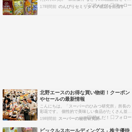
す。美味しそうです。
17時間前
のんびりセミリタイア生活を目指す
北野エースのお得な買い物術！クーポン
やセールの最新情報
こんにちは。「スーパーのひみつ研究所」所長の
彩花です。 個性的で美味しい食品がたくさん並ん
でいる北野エースって、見ているだけでワクワク
19時間前
スーパーの秘密研究所
して楽しいですよね。でも、ちょっと贅沢な商品
も多いから、できることなら少しでもお得にお買
ピックルスホールディングス - 株主優待