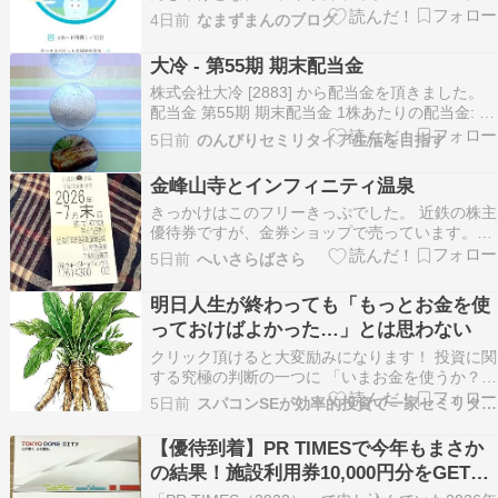
もいいところ。今の定価が354,800円じゃから
4日前
なまずまんのブログ
な、一昔前の高級パソコンくらいの値段よ。ま
あ、俺としてみれば、投資関係を含めて、すべて
大冷 - 第55期 期末配当金
の情報をここにまとめとるからな、財布なんか
株式会社大冷 [2883] から配当金を頂きました。
よ…
配当金 第55期 期末配当金 1株あたりの配当金: 60
円 支払い確定日: 6月17日 6月27日時点の株価は
5日前
のんびりセミリタイア生活を目指す
1,975円なので、配当利回りは3.03%となりま
す。 骨なし魚事業が主要事業です。9月末時点で
金峰山寺とインフィニティ温泉
単元株(100…
きっかけはこのフリーきっぷでした。 近鉄の株主
優待券ですが、金券ショップで売っています。全
線、どこまでも乗れるというもの（元はかかるけ
5日前
へいさらばさら
ど、かなり割安に）伊勢か湯の山の温泉に行こう
とゲットしていましたが、食中毒になって仕事に
明日人生が終わっても「もっとお金を使
皺寄せがでて体調不良やなんやかやでチャンスを
っておけばよかった…」とは思わない
失っていまし…
クリック頂けると大変励みになります！ 投資に関
する究極の判断の一つに 「いまお金を使うか？将
来もっと大きなお金を手にするか？」 というもの
5日前
スパコンSEが効率的投資で一家セミリタイアするブログ
があります。 投資に『時間』を掛けることによっ
てお金を大きく増やすことができます。 しかし、
【優待到着】PR TIMESで今年もまさか
若ければ若いほどに消費におけるお金の効用は大
の結果！施設利用券10,000円分をGETし
きく、…
ました！