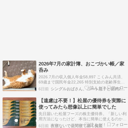
2026年7月の家計簿、おこづかい帳／家
呑み
2026.7月の収入個人年金58,897 こくみん共済、
69歳まで国民年金22,265 特別支給の老齢厚生年
金収入計81,162 2026.7月の支出水道光熱費6,197
6日前
シングルおばさん、ニート息子と節約2人暮らし
電気1,663 都市ガス0 水道代（隔月）通信費1,081
楽天モバイル住居費23,760 管理費、ネット…
【遠慮は不要！】松屋の優待券を実際に
使ってみたら想像以上に簡単でした
先日届いた松屋フーズの株主優待券。「新しい利
用方法になったけど、本当に簡単に使えるのか
な？」 そんな不安を抱えつつ、実際に使ってきま
6日前
夜寝ないで昼間寝て築く資産