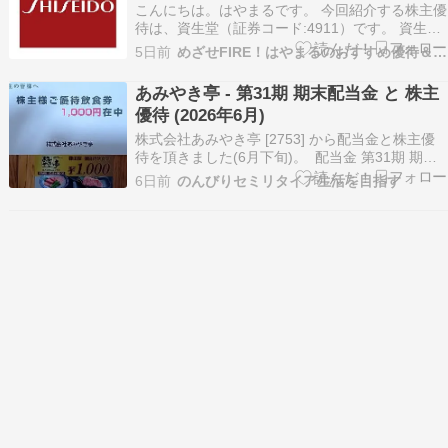
こんにちは。はやまるです。 今回紹介する株主優
待は、資生堂（証券コード:4911）です。 資生堂
とは？ 資生堂は、日本を代表する化粧品メーカー
5日前
めざせFIRE！はやまるのおすすめ優待＆高配当株
であり、アジア最大級、そして世界でも有数のグ
ローバルビューティーカンパニーです。 1872年
あみやき亭 - 第31期 期末配当金 と 株主
に日本初の洋風調剤薬局として創業し、現在は
優待 (2026年6月)
化…
株式会社あみやき亭 [2753] から配当金と株主優
待を頂きました(6月下旬)。 配当金 第31期 期末
配当金 1株あたりの配当金: 17円 支払い確定日: 6
6日前
のんびりセミリタイア生活を目指す
月17日 年間配当金は34円となり、6月27日時点
の株価は1,355円なので、配当利回りは2.5%とな
ります。 株主…