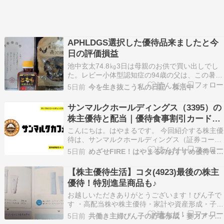
APHLDGS選択した優待品来ましたと今
日の評価損益
池中玄太74.8㎏3日は母親のお供で買い出しでし
た。レビー小体型認知症の94歳の父は、この暑さ
の中今日も安定しています。母親は物忘れひどい
5日前
今を生き抜こう私の日記 株活中
です。只今の歩数は、4,465歩。今日も腹筋。そ
して1個6㌔の鉄アレー2個使用した運動は未実
サンマルクホールディングス（3395）の
施。お香を焚いての空間の浄化や心身のリラック
株主優待と配当｜優待食事割引カード
スは…
20％OFF＋配当利回り1.69％
こんにちは。はやまるです。 今回紹介する株主優
待は、サンマルクホールディングス（証券コー
ド:3395）です。 サンマルクホールディングスと
5日前
めざせFIRE！はやまるのおすすめ優待＆高配当株
は？ サンマルクホールディングスは、飲食業界に
関連する事業を展開しています。 カジュアルダイ
【株主優待生活】コタ(4923)最後の株主
ニングやカフェ、ベーカリーなどの飲食チェーン
優待！特別進呈商品も♪
を多…
お越しいただきありがとうございます！ぴん子で
す ・高配当株や株主優待・家計や資産形成・子育
て家庭学習の日常などを発信しています。「ちょ
5日前
共働き主婦ぴん子の貯蓄形成・妻力アップライフ公開ブログ
っと未来をラクにしたい」そんな日々の記録ブロ