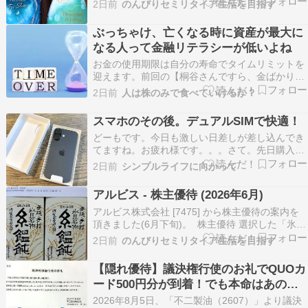
2日前
のんびりセミリタイア生活を目指す
朝露のしずく 米唐番 5kg タイプ ドライペット 下
駄箱用 消臭力 Premiumu Arom For Sleep…
ぶっちゃけ、亡くなる時に資産が最大に
なる人って金融リテラシーが低いよね
お金の使用期限は自分の寿命でタイムリミットを
迎えます。前回の【桐谷さんですら、金ばかりを
貯めた人生を後悔されたみたいですネ】にて、記
2日前
人は株のみで食べていけるか？
事に取り上げさせて頂いた桐谷さんですが、優待
券の期限切れが発覚して大ショックを受けられた
スマホのその後。デュアルSIMで快適！
みたいです。 ↓いつもの悲劇〓株主優待の期限切
​​​​​​​​​​​​​​​​​​​​​​​どーもです。今日も激しい日差しが差し込んでき
れを見つける…
てますね。お疲れ様です。。。さて。先日購入し
たiPhone17のはなしです。私の勘違いから始まっ
2日前
シンプルライフに向かって
たスマホ機種変更計画。楽天の株主優待のお得...
アルビス - 株主優待 (2026年6月)
アルビス株式会社 [7475] から株主優待の案内を
頂きました(6月下旬)。 株主優待 選択した「氷見
糸うどん」です。
2日前
のんびりセミリタイア生活を目指す
hiyashiamazake.hatenablog.com
【隠れ優待】議決権行使のお礼でQUOカ
ード500円分が到着！でも本命はあの優
待
2026年8月5日、「不二製油（2607）」より議決