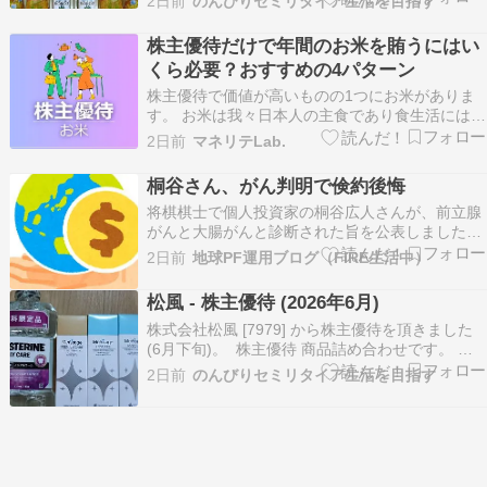
2日前
のんびりセミリタイア生活を目指す
ニプラス 日清こめ油 BOSCOエキストラバージン
オリーブオイル
株主優待だけで年間のお米を賄うにはい
くら必要？おすすめの4パターン
株主優待で価値が高いものの1つにお米がありま
す。 お米は我々日本人の主食であり食生活には欠
かせないものとなっています。 今回とある企画
2日前
マネリテLab.
で、株主優待だけでお米を賄うにはいくら必要か
調べる機会があったのでこの記事でシェアしよう
桐谷さん、がん判明で倹約後悔
と思います。 この記事で分かること ・株主優待
将棋棋士で個人投資家の桐谷広人さんが、前立腺
だけで年間…
がんと大腸がんと診断された旨を公表しました。
総資産7億円、株主優待名人として知られていま
2日前
地球PF運用ブログ（FIRE生活中）
す。テレビ番組「月曜から夜ふかし」への出演で
一躍有名になりましたね。優待券を使い切るため
松風 - 株主優待 (2026年6月)
に自転車で爆走する姿が印象的でした。 その桐谷
株式会社松風 [7979] から株主優待を頂きました
さんが「ずっと…
(6月下旬)。 株主優待 商品詰め合わせです。 メ
ルサージュ プレミアムケア メルサージュ ヒスケ
2日前
のんびりセミリタイア生活を目指す
ア ソフトミント味 メルサージュ グレープフルー
ツミント味 歯科用リステリン