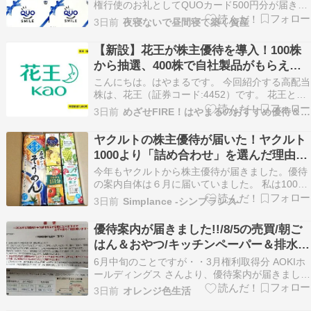
権行使のお礼としてQUOカード500円分が届きま
した！ 今回で3回目です 届いたクオカード 我が
3日前
夜寝ないで昼間寝て築く資産
家は2名義保有なので、合計1,000円分のQUOカ
ードをいただきました。 実はこのQUOカード、
【新設】花王が株主優待を導入！100株
2024年3月期から議決権を行使し…
から抽選、400株で自社製品がもらえる
【4452】
こんにちは。はやまるです。 今回紹介する高配当
株は、花王（証券コード:4452）です。 花王と
は？ 花王は、洗剤・化粧品・スキンケア製品など
3日前
めざせFIRE！はやまるのおすすめ優待＆高配当株
を中心に展開する、生活必需品メーカーです。
「アタック」「ビオレ」「メリット」「キュキュ
ヤクルトの株主優待が届いた！ヤクルト
ット」など、誰もが知るブランドを数多く持って
1000より「詰め合わせ」を選んだ理由と
います…
正直な感想
今年もヤクルトから株主優待が届きました。優待
の案内自体は６月に届いていました。 私は100株
保有で３年未満なのでAコース。ヤクルトレディ
3日前
Simplance -シンプランス-
に「ヤクルト1000」を届けてもらうか、「清涼飲
料・乾めんの詰め合わせ」か選べます。 […] The
優待案内が届きました!!/8/5の売買/朝ご
post ヤクルトの株主優待が届いた！ヤク…
はん＆おやつ/キッチンペーパー＆排水口
ぬめり取り
6月中旬のことですが・・3月権利取得分 AOKIホ
ールディングス さんより、優待案内が届きまし
た。 ①AOKI、ORIHICA株主優待電子チケット
3日前
オレンジ色生活
20%割引×5②快活CLUB、コート・ダジ