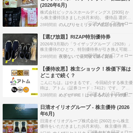
い物を楽しみたいと思いませんか。 ネットで調べ
(2026年6月)
てみると、…
株式会社ピックルスホールディングス [2935] か
ら株主優待頂きました(6月末頃)。 優待品 選択し
た「ベジパル バラエティセット」です。 ベジパ
28時間前
のんびりセミリタイア生活を目指す
ルのほしいも姉妹 はるか おいもそのまま。手揚
げ芋ちっぷ (糖蜜がげ) 茨城県産べにはるかのひと
【選び放題】RIZAP特別優待券
くちグラッセ 国産べにはるかのひとく…
2026年3月期の「ライザップグループ（2928）」
株主優待のひとつ、特別優待券が引き換え可能に
なりました。 どんな優待なの？ ライザップの優
29時間前
夜寝ないで昼間寝て築く資産
待券は、400株以上保有している株主を対象に贈
呈されます。指定のオンラインショップで5千円
【優待改悪】株主ショック！株価下落は
～1万円分のお買い物ができるというもの。送料
どこまで続く？
は…
こんにちは。はやまるです。 今回紹介する株主優
待は、アトム（証券コード：7412）です。 アト
ムとは？ アトムは、和食・焼肉・イタリアンなど
33時間前
めざせFIRE！はやまるのおすすめ優待＆高配当株
10種類以上の飲食チェーンを展開していて店舗数
は350を超えています。 また、飲食事業以外にも
日清オイリオグループ - 株主優待 (2026
カラオケ事業も展開しています。 配当金 配当…
年6月)
日清オイリオグループ株式会社 [2602] から株主
優待をいただきました(6月末頃)。 株主優待 商品
詰合せのギフトセットです。 日清健康オイルアマ