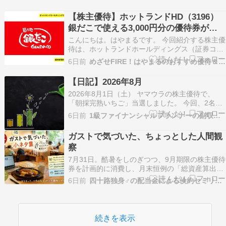
した！ 結論から言うと… めちゃくちゃ簡単でし
た。 今回は実際の利用方法と、使ってみて気づい
【株主優待】ホットランドHD（3196）
た注意点をご紹介します！ 券売機でラクラク注
銀だこで使える3,000円分の優待券がも
文！ お店…
らえる！
こんにちは。はやまるです。 今回紹介する株主優
待は、ホットランドホールディングス（証券コー
ド:3196）です。 ホットランドホールディングス
6日前
めざせFIRE！はやまるのおすすめ優待＆高配当株
とは？ ホットランドホールディングスは、日本の
食品業界で広く知られる企業です。 レストラン業
【日記】2026年8月
務や食品製造を行っており、特に「築地銀だこ」
2026年8月1日（土） ヤマウラの株主優待で、
な…
「朝採完熟いちご」当選しました。 今回、2名義
申し込みをして、両方とも当選です。 こんなこと
6日前
1級ファイナンシャルプランナーの副収入と節約
もあるのですね。 ここの苺は絶品なので、すごく
うれしいです。 ▼以前もらった苺です 昨年は4名
ガストで気づいた、ちょっとした人間観
義ともハズレて、かんてんぱぱ×4でした… ち…
察
7月31日。酷暑をしのぎつつ、9月期限の株主優待
券を計画的に消費し、月末恒例の「総資産算出」
という名のノマドワークをするため、いつものよ
6日前
四十路独身♂の配当金による倹約セミリタイア生活
うにガストへ行ってきました。今回は、そのとき
に気づいた小ネタをいくつかご紹介します。セッ
トドリンクバー100円クーポンの謎まず驚いたの
が、セット…
続きを表示