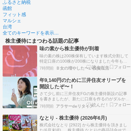
ふるさと納税
函館
フィット感
マルシェ
台湾
全てのキーワードを表示…
株主優待にまつわる話題の記事
味の素から株主優待が到着
味の素の株は200株保有しています株式分割して
特定口座の100株が200株になりました今年もネ
ットで株主優待商品を選びましたよ届いたのはこ
7時間前
Ｂ女の増やした〜い投資生活
ちら↓ 味の素の包装材に包まれています 2,000名
様限定のため抽選でした ちゃんと当選メールをい
年9,140円のために三井住友オリーブを
ただきました 品物はドリップ式の珈琲です朝食…
開設したぞ〜！
さて少し前に三井住友FGの株主優待新設の記事
を書きましたが、新たに口座を作るのがダルかっ
たので保留にしていました。 三井住友FGが絶妙
7時間前
アラサーdeリタイア
なラインをついてくる件いやー最近三井住友FG
の快進撃がすごいですね。先日Xでもポストした
なとり - 株主優待 (2026年6月)
ら結構伸びてました。そしてその内容というの
株式会社なとり [2922] から株主優待を頂きまし
が、三井住友F…
た(6月末頃)。 株主優待 なとりの商品詰合せで