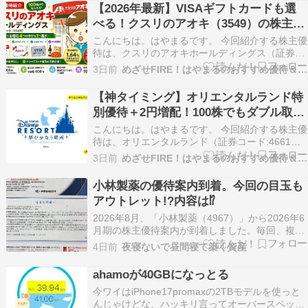
【2026年最新】VISAギフトカードも選
べる！クスリのアオキ（3549）の株主優
待を解説
こんにちは。はやまるです。 今回紹介する株主優
待は、クスリのアオキホールディングス（証券コ
ード:3549）です。 クスリのアオキホールディン
3日前
めざせFIRE！はやまるのおすすめ優待＆高配当株
グスとは？ クスリのアオキホールディングスは、
医薬品や化粧品を中心に、日用雑貨や食品などを
【神タイミング】オリエンタルランド特
取り扱うドラッグストア事業を展開する企業で
別優待＋2円増配！100株でもダブル取り
す。 …
可能
こんにちは。はやまるです。 今回紹介する株主優
待は、オリエンタルランド（証券コード:4661）
です。 オリエンタルランドとは？ オリエンタル
3日前
めざせFIRE！はやまるのおすすめ優待＆高配当株
ランドは、千葉県浦安市に本社を置くエンターテ
インメント企業で、東京ディズニーランドや東京
小林製薬の優待案内到着。今回の目玉も
ディズニーシーを運営しています。 1983年に東
アウトレット!?内容は⁉
京…
2026年8月、「小林製薬（4967）」から2026年6
月期の株主優待案内が到着しました。毎回、複数
のコースから選べる仕様になっています。 いつも
4日前
夜寝ないで昼間寝て築く資産
ワクワクします 株主優待内容 【権利月：6月末・
12月末】 小林製薬の優待内容は、毎年6月末と12
ahamoが40GBになっとる
月末時点で100株以上保有している…
今ワイはiPhone17promaxの2TBモデルを使っと
んじゃけどな、ハッキリ言ってオーバースペック