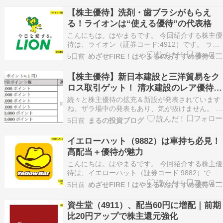
グです 私のバイブル 新NISAで始める！ 年間240
【株主優待】洗剤・歯ブラシがもらえ
万円の配当金が入ってくる究極の株式投資 [ 配…
る！ライオンは“使える優待”の代表格
こんにちは。はやまるです。 今回紹介する株主優
待は、ライオン（証券コード:4912）です。 ライ
オンとは？ ライオンは、洗剤、歯磨き、石鹸など
5日前
めざせFIRE！はやまるのおすすめ優待＆高配当株
を手がける日本の大手生活用品メーカーです。
「暮らしの質を向上させる」ことを目指してお
【株主優待】新日本建設と三洋貿易をク
り、環境への配慮や健康をテーマにした製品開発
ロス取引ゲット！ 清水建設のレア優待到
にも力…
着！
続々と株主優待の拡充＆新設が発表されています
ね。ザラ場中の発表もあり、気が抜けません。 今
日は下記２銘柄の株主優待をクロス取引でゲット
5日前
まるの投資ブログ
しました。 ２銘柄とも「高配当×割安」で魅力的
な水準ですね。ひとまずクロス取引で確保しまし
イエローハット（9882）は車持ち必見！
たが、権利後に現物で長期保有するのもアリかな
高配当＋優待が魅力
と思っていま…
こんにちは。はやまるです。 今回紹介する株主優
待は、イエローハット（証券コード:9882）で
す。 イエローハットとは？ イエローハットは、
5日前
めざせFIRE！はやまるのおすすめ優待＆高配当株
日本の自動車関連の小売企業で、主に自動車部品
やアクセサリー、オイル、タイヤなどを販売して
資生堂（4911）、配当60円に増配｜前期
います。 また、車検や整備、カスタマイズサービ
比20円アップで株主還元強化
スも提…