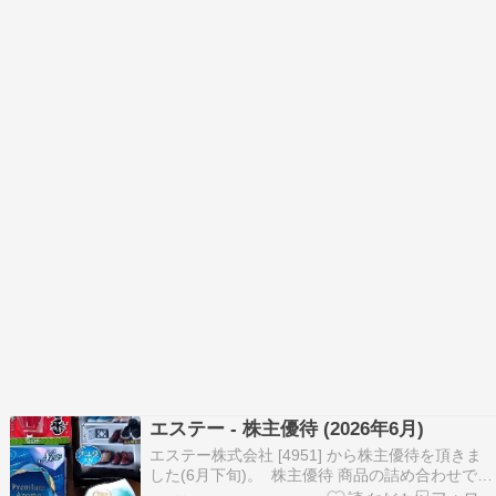
エステー - 株主優待 (2026年6月)
エステー株式会社 [4951] から株主優待を頂きま
した(6月下旬)。 株主優待 商品の詰め合わせで
す。 消臭力 Premiumu Aroma 玄関・リビング用