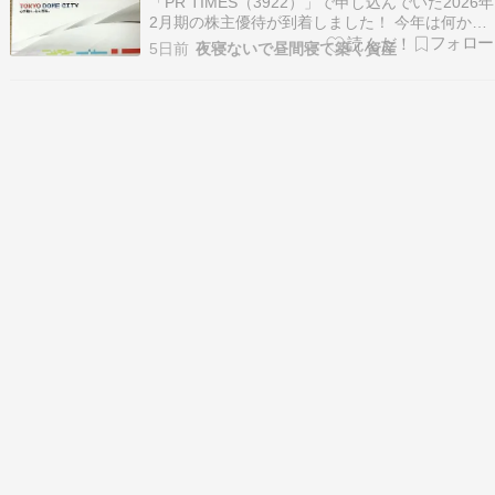
「PR TIMES（3922）」で申し込んでいた2026年
2月期の株主優待が到着しました！ 今年は何か
な？？ 今年我が家に届いたのは… 東京ドームグ
5日前
夜寝ないで昼間寝て築く資産
ループ利用券10,000円分（5,000円×2名義分）！
今年も2名義とも同じものが届きました（笑）
「せっかくだし別々の優待が届…