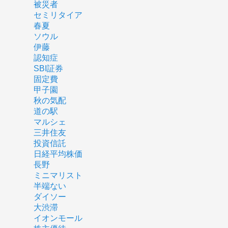
被災者
セミリタイア
春夏
ソウル
伊藤
認知症
SBI証券
固定費
甲子園
秋の気配
道の駅
マルシェ
三井住友
投資信託
日経平均株価
長野
ミニマリスト
半端ない
ダイソー
大渋滞
イオンモール