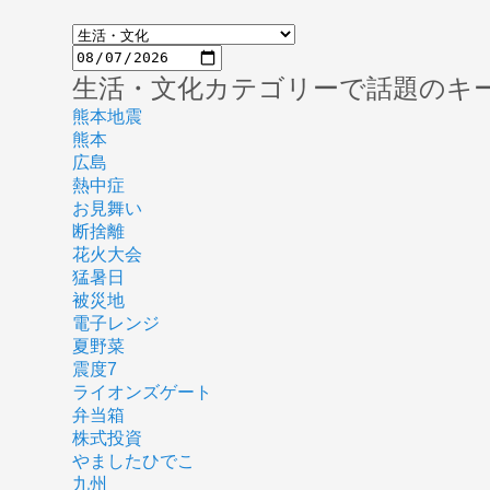
生活・文化カテゴリーで話題のキ
熊本地震
熊本
広島
熱中症
お見舞い
断捨離
花火大会
猛暑日
被災地
電子レンジ
夏野菜
震度7
ライオンズゲート
弁当箱
株式投資
やましたひでこ
九州