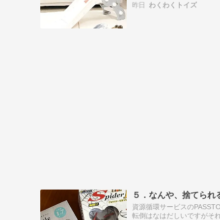
昨日
わくわくトイズ
子さんの遊…
５．なんや、捨てられ
資源循環サービスのPASS
転倒はなはだしいですがそれ