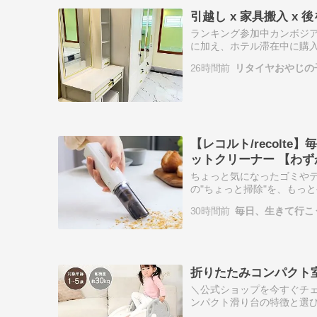
引越し x 家具搬入 x 
ランキング参加中カンボジ
に加え、ホテル滞在中に購
ことに驚きました。 やは
26時間前
リタイヤおやじの子
【レコルト/recolt
ットクリーナー 【わずか
ちょっと気になったゴミやテー
の"ちょっと掃除"を、もっと
4,950 （税込）●テーブ
30時間前
毎日、生きて行こ
折りたたみコンパクト室
＼公式ショップを今すぐチェ
ンパクト滑り台の特徴と選
際の使い方やメンテナンス方