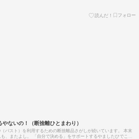
るやないの！（断捨離ひとまわり）
TO（パスト）を利用するための断捨離品さがしが続いています。 本末
も、またよし。 「自分で決める」をサポートするやましたひでこ公