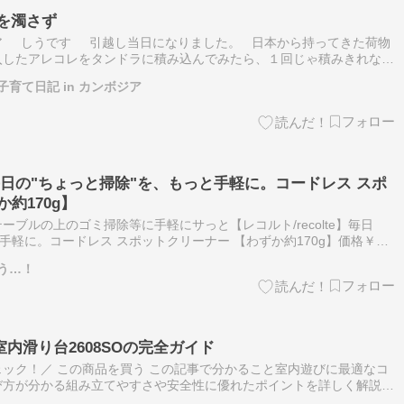
後を濁さず
ア しうです 引越し当日になりました。 日本から持ってきた荷物
入したアレコレをタンドラに積み込んでみたら、１回じゃ積みきれない
り電カーが大きいんですね。 残りは後で、ということにし…
育て日記 in カンボジア
e】毎日の"ちょっと掃除"を、もっと手軽に。コードレス スポ
約170g】
ブルの上のゴミ掃除等に手軽にサっと【レコルト/recolte】毎日
手軽に。コードレス スポットクリーナー 【わずか約170g】価格￥
ルの食べこぼしや引き出しの奥のホコリをサッと吸い取る手軽さ●わ…
う…！
内滑り台2608SOの完全ガイド
ック！／ この商品を買う この記事で分かること室内遊びに最適なコ
び方が分かる組み立てやすさや安全性に優れたポイントを詳しく解説実
法、よくある質問にも対応 コンパクトな室内滑り台の魅力とは？ お