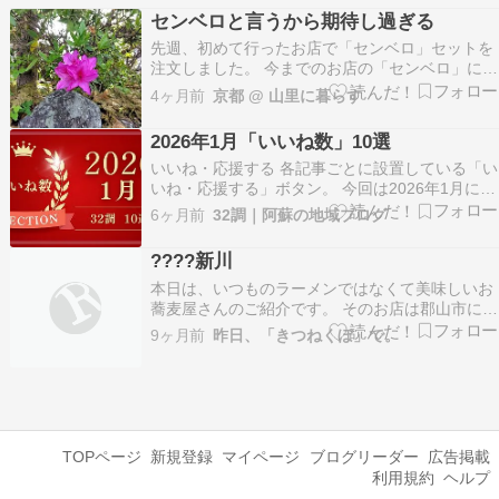
てお天気良いので行ってみた????????行ってみ
センベロと言うから期待し過ぎる
たら駐車場????️500円て安くてびっくり…
先週、初めて行ったお店で「センベロ」セットを
注文しました。 今までのお店の「センベロ」に比
べてしょぼかったので、がっかりしました。 昨日
4ヶ月前
京都 @ 山里に暮らす
はリベンジで、ふたたび昼飲みに行きました。 お
昼前に行ったお蕎麦屋さんです。 初めてのお店で
2026年1月「いいね数」10選
す。 最初に、冷酒を注文しました。 お蕎麦がま
いいね・応援する 各記事ごとに設置している「い
だな…
いね・応援する」ボタン。 今回は2026年1月に多
くの「いいね・応援する」ボタンが押された記事
6ヶ月前
32調｜阿蘇の地域ブログ
をご紹介します。 ＼アクセスランキング／ 週間
ランキング 月間ランキング ■益城町にあるスパイ
????新川
スカレー店「BODHI SPICE」■昨年新…
本日は、いつものラーメンではなくて美味しいお
蕎麦屋さんのご紹介です。 そのお店は郡山市にあ
る「新川」さん。スーパー爺ちゃんが入院中、私
9ヶ月前
昨日、「きつねくぼ」で。
たち夫婦と弟夫婦の4人で面会に行った際に立ち
寄ったお店です。 事前の情報で人気店ということ
は解っていたので、開店時間の10分前に到着しま
した。私た…
TOPページ
新規登録
マイページ
ブログリーダー
広告掲載
利用規約
ヘルプ