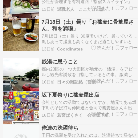
公社が管理する有料道路「指宿スカイライン」の
ことを書き忘れていた。 九州自動車道から続く指
13日前
退職老人 ここだけの話
宿スカイラインは起点鹿児島IC～南九州頴娃(え
い)IC３６．8㎞。 鹿児島IC～山田IC(鹿児島市)4
7月18日（土）曇り「お蕎麦に骨董屋さ
車線最高速度７０㎞有料区間、山田IC～谷…
ん、和を満喫」
7月18日（土）曇り 30度暑いけど、曇っているし
風もあって湿度も高くなくまだ過ごしやすいと感
じる1日。 ランチはお蕎麦古くて懐かしい感じの
13日前
Coordinates
お蕎麦屋さんは数年前に偶然見つけてそれから定
期的に伺うなんだか落ち着くお店。風鈴の音とテ
銭湯に思うこと
レビから流れる高校野球の音、なんだか実家感満
都内23区の一つ大田区が地元の「銭湯」をアピー
載で懐…
ルし観光客誘致を目指しているとの事。激減した
「銭湯」、減ったことにより「名物化」も可能に
16日前
日々の雑記帖（営業中）
なったようです。過去記事で地元の個人で営む居
酒屋さんを「地域居酒屋」と表してチェーン店と
坂下夏祭りに蕎麦屋出店
区分して集客を考える方法も良いのではないかと
会社としての活動ではないですが、地元である坂
書きました。…
下町のそば打ち仲間達と合同で蕎麦屋さんを出展
します。 The post 坂下夏祭りに蕎麦屋出店 first
16日前
若宮ばくさく｜会津坂下町
appeared on 会津坂下町でお米やそば粉を生産・
販売｜若宮ばくさく.
俺達の洗濯待ち
千円の洗濯を受け入れたのは、洗濯待ちで昼をい