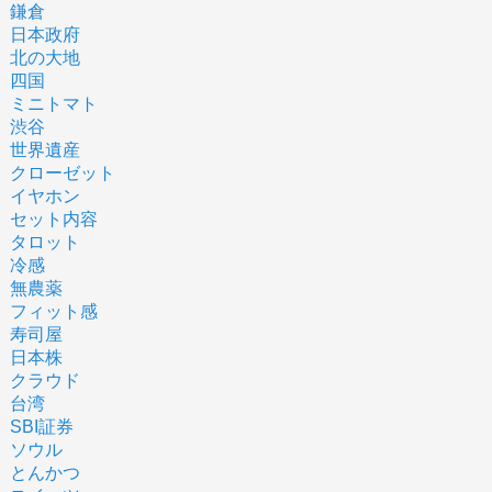
鎌倉
日本政府
北の大地
四国
ミニトマト
渋谷
世界遺産
クローゼット
イヤホン
セット内容
タロット
冷感
無農薬
フィット感
寿司屋
日本株
クラウド
台湾
SBI証券
ソウル
とんかつ