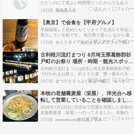
ただくのに丁度よい時間帯だったからでもありま
した。コインランドリーの隣りは蕎麦屋、反対隣
16日前
無為是人生
りはセブンイレブンでしたが、鵡川駅のすぐ近く
にもコンビニがあったのでこちらに入りました。
【奥京】で会食を【甲府グルメ】
さあそして、ここに来て待望のホットシェフが初
早期退職して始めたセミリタイア生活が５年目に
登場です。緒戦を…
突入している私です。 地元県で暮らしながら週に
二日都内で仕事をしております。 昨晩は「奥京」
17日前
セミリタイア始めます。アラフィフ独身男のブログ。
さんで会食を。 同店は甲府市に数店舗あるお蕎麦
屋さん。 今回は甲府駅前店へ。 友人との定例会
古利根川流灯まつり 8月埼玉県葛飾郡杉
です。 奥京 甲府駅前店050-5872-0430山…
戸町のお祭り 場所・時期・観光スポット
もご紹介
古利根川流灯まつりは8月に埼玉県葛飾郡杉戸町
で行われるお祭り。約２５０基、畳一畳分の大型
灯ろうが川面を埋め尽くす。スーパー銭湯の杉戸
18日前
まつりとりっぷ | 祭と一緒に、もっと豊かな旅。
天然温泉雅楽の湯 や蕎麦屋一茶宮代もご紹介。
The post 古利根川流灯まつり 8月埼玉県葛飾郡杉
本牧の老舗蕎麦屋〈栄屋〉、洋光台へ移
戸町のお祭り 場所・時期・観光スポットもご紹
転して営業していることを確認しまし
介…
た。2026年7月17日
2026年7月12日に洋光台で営業を再開した本牧の
老舗蕎麦屋〈栄屋〉へ行ってきました。名物の冷
やしたぬきそばも美味しかったです。
22日前
menehune旅写真プラス