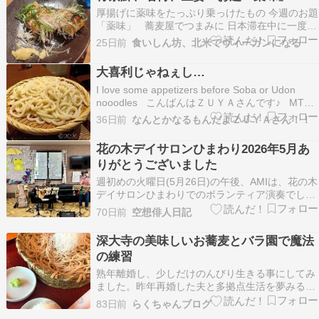
厚揚げに薬味をたっぷり乗っけたもの 今週のお題
「薬味」 蕎麦屋でつまみに 日本滞在中に一度だ
け友人と会ってご飯食べる機会がありました。
25日前
食いしん坊、北米でヴィーガンになる
別の用もあったのでご飯を食べる場所はビジネス
街付近の下町。 ヴィーガンの店を探すのも面倒
大喜利じゃねぇし…
だったので、蕎麦屋に入りました。 蕎麦屋は…
I love some appetizers before Soba or Udon
nooodles こんばんはＺＵＹＡさんです♪ MTG
好きの親会社に変わってから まぁ日々それが多い
36日前
なんとかなるもんだよＺＵＹＡさん！！
わけでして…???? ※TKGではありません Do
you like cucum…
花の木デイサロンひまわり2026年5月あ
りがとうございました
週初めの火曜日(5月26日)の午後、AMIは、花の木
デイサロンひまわりでのボランティア演奏でし
た。 午後の演奏会場入りする前に、会場近くのヨ
70日前
空想俳人日記
シヅヤ名西でお昼飯。「あああ、木曽の蕎麦屋さ
ん、なくなってる」「なんで」「流行ってたよ
深大寺の美味しいお蕎麦とバラ園で魔法
ね」「経営者が、もう引退したくなったんじゃな
の練習
いかな」…
熟年離婚し、少しだけのんびり生きる事にしてみ
ました。昨年再婚した夫と多拠点生活を夢みるア
ラフィフ「らみ」です最近の????自己紹介はこち
83日前
らくちゃんブログ
ら東京都神代植物公園の????バラが綺麗って聞い