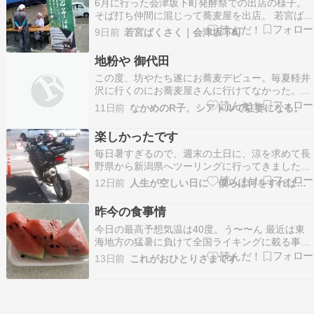
6月に行った会津坂下町発酵祭での出店の様子。
そば打ち仲間に混じって蕎麦屋を出店。 若宮ばく
さくでは軽トラ市として参加。 冷... The post 発
9日前
若宮ばくさく｜会津坂下町
酵祭にて蕎麦屋出店しました first appeared on 会
津坂下町でお米やそば粉を生産・販売｜若宮ばく
地粉や 御代田
さく.
この度、坊やたち遂にお蕎麦デビュー。毎夏軽井
沢に行くのにお蕎麦屋さんに行けてなかった。そ
ばアレルギーチェックがなかなかできなくて。そ
11日前
なかめのR子、シアトルで駐妻になる。
ばぼうろをうっかり食べちゃった時に平気だった
から、大丈夫そうと思ったけど。先日家でチェッ
楽しかったです
ク用として食べて大丈夫だった。家でそば茹でる
毎日暑すぎるので、週末の土日に、涼を求めて長
のに抵抗があり。…
野県から新潟県へツーリングに行ってきました。
（ 高速道路のSAで休憩 このころはまだ平和だっ
12日前
人生が空しい日に 僕らは何をすればいいの
たのですが ）いや、、しかし、谷川岳を貫くトン
ネル近くに来たら、ウヒャー！物凄い豪雨
昨今の食事情
が、、、。慌ててカッパを着ました。まあ、涼し
今日の最高予想気温は40度。う〜〜ん 最近は東
くはなったけど…
海地方の猛暑に負けて全国ライキングに載る事は
ありませんがそれでも暑いです 意識しないと、家
13日前
これがおひとりさまです
に篭りがちなので意地でも1日一度は外に出るよ
う心がけています。 こんなに暑いと当然料理はし
たくないですという言い訳をもとに先週金曜日は
サイゼリ…