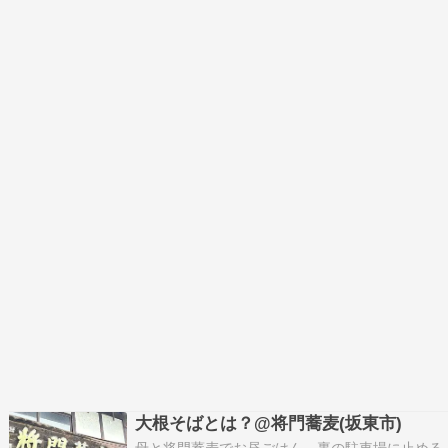
大根そばとは？@将門蕎麦(坂東市)
母と将門蕎麦でお昼ごはん。裏の駐車場に止める