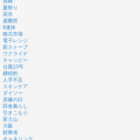
長崎
夏祭り
高市
避難所
9連休
株式市場
電子レンジ
薪ストーブ
ウクライナ
チャッピー
台風13号
継続的
人手不足
スキンケア
ダイソー
原爆の日
田舎暮らし
引きこもり
富士山
大阪
財務省
チャネリング