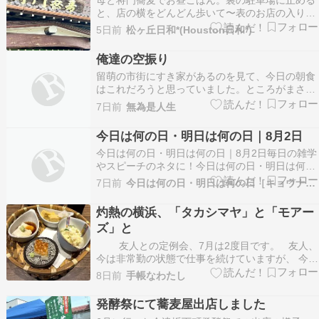
と、店の横をどんどん歩いて〜表のお店の入り口
へ。おろしそばの横に大根そばと書いてあって、
5日前
松ヶ丘日和*(Houston日和*)
おろしではない、なんだろう〜って、聞いて注文
してみました。なんと、大根のツマのように切ら
俺達の空振り
れた大根が乗っている！ここだけのメニュー？他
留萌の市街にすき家があるのを見て、今日の朝食
にもあるのかな…
はこれだろうと思っていました。ところがまさか
の十時開店でした。牛丼屋としては異例の遅い開
7日前
無為是人生
店時刻ですが、この旅の初日に福岡の市街地にあ
りながら九時開店の松屋があったことを思い出し
今日は何の日・明日は何の日｜8月2日
ました。モスも十時、留萌駅の駅蕎麦を引き継い
今日は何の日・明日は何の日｜8月2日毎日の雑学
だ道の駅の蕎麦屋…
やスピーチのネタに！今日は何の日・明日は何の
日？8月2日は何の日？何の記念日？8月2日の出来
7日前
今日は何の日・明日は何の日［キョウナニ］
事？8月2日誕生日の有名人・芸能人は？▼ブログ
ランキング参加中です。ぽちっ！としていただけ
灼熱の横浜、「タカシマヤ」と「モアー
れば励みになります(・∀・)♪ 本ページはプロモ
ズ」と
ー…
友人との定例会、7月は2度目です。 友人、
今は非常勤の状態で仕事を続けていますが、 今は
ちょうど休みに入って、完全フリー。 というこ
8日前
手帳なわたし
とで、 気楽にウィークディの集合となりました。
場所は横浜！ 酷暑日で、 神奈川は熱中症アラ
発酵祭にて蕎麦屋出店しました
ートも発令されてます。…