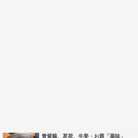
青紫蘇、茗荷、生姜・お題「薬味」