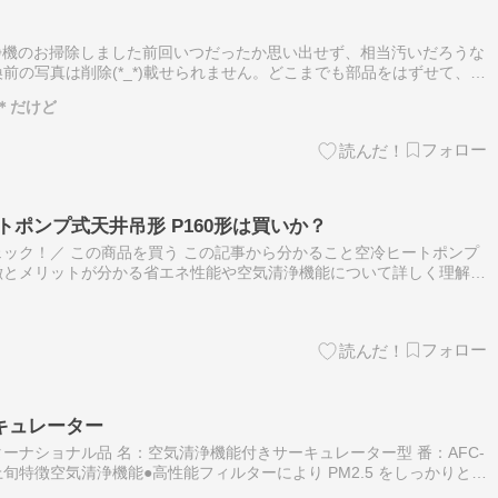
浄機のお掃除しました前回いつだったか思い出せず、相当汚いだろうな
前の写真は削除(*_*)載せられません。どこまでも部品をはずせて、気
で気に入っています。が、中にイオン化線という線があって初めて掃除
＊だけど
トポンプ式天井吊形 P160形は買いか？
ック！／ この商品を買う この記事から分かること空冷ヒートポンプ
徴とメリットが分かる省エネ性能や空気清浄機能について詳しく理解で
ナンス方法についても知ることができる 空冷ヒートポンプ式天井吊
キュレーター
ーナショナル品 名：空気清浄機能付きサーキュレーター型 番：AFC-
月上旬特徴空気清浄機能●高性能フィルターにより PM2.5 をしっかりと除
を保ちます。●30 畳相当の広さに対応する高い清浄力※…