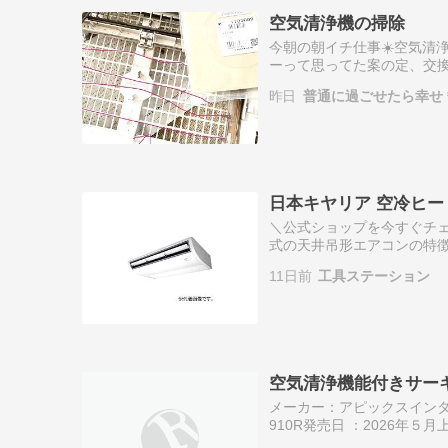
空気清浄機の掃除
今朝の朝イチ仕事☀️空気清
ーって思ってた案の定、交換
が済むまで綺麗に出来るの
昨日
普通に過ごせたら幸せ
した時…
日本キヤリア 空冷ヒー
＼公式ショップを今すぐチェ
式の天井吊形エアコンの特
きる設置時の注意点やメンテ
11日前
工具ステーション
形エアコンと…
空気清浄機能付きサー
メーカー：アピックスインタ
910R発売日 ：2026年５
去し、快適で清潔な室内環境