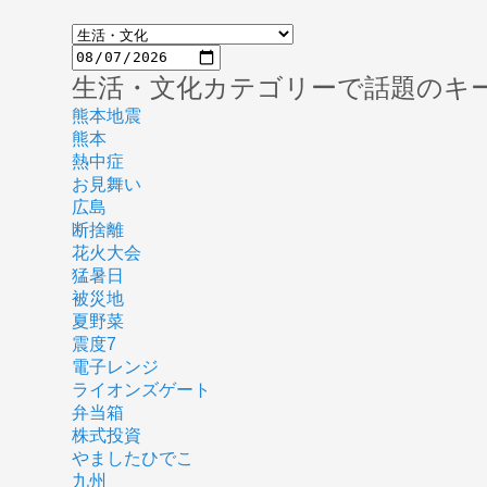
生活・文化カテゴリーで話題のキ
熊本地震
熊本
熱中症
お見舞い
広島
断捨離
花火大会
猛暑日
被災地
夏野菜
震度7
電子レンジ
ライオンズゲート
弁当箱
株式投資
やましたひでこ
九州