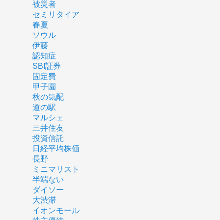
被災者
セミリタイア
春夏
ソウル
伊藤
認知症
SBI証券
固定費
甲子園
秋の気配
道の駅
マルシェ
三井住友
投資信託
日経平均株価
長野
ミニマリスト
半端ない
ダイソー
大渋滞
イオンモール