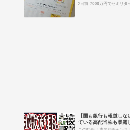
2日前
7000万円でセミリタ
【国も銀行も報道しな
ている高配当株も暴露
入れる最強の株式投資
この動画は 本要約チャンネル