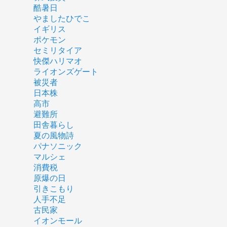
酷暑日
やましたひでこ
イギリス
ポケモン
セミリタイア
快傑ハリマオ
ライオンズゲート
被災者
日本株
高市
避難所
田舎暮らし
夏の風物詩
パナソニック
マルシェ
消費税
原爆の日
引きこもり
人手不足
古民家
イオンモール