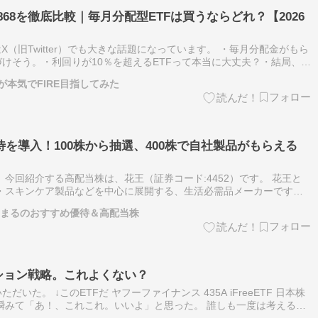
A・2868を徹底比較｜毎月分配型ETFは買うならどれ？【2026
X（旧Twitter）でも大きな話題になっています。 ・毎月分配金がもら
けそう。・利回りが10％を超えるETFって本当に大丈夫？・結局、
2868のどれを買えばいいの？ このように感じている方も多…
本気でFIRE目指してみた
を導入！100株から抽選、400株で自社製品がもらえる
 今回紹介する高配当株は、花王（証券コード:4452）です。 花王と
・スキンケア製品などを中心に展開する、生活必需品メーカーです。
メリット」「キュキュット」など、誰もが知るブランドを数多く持って
はやまるのおすすめ優待＆高配当株
ション戦略。これよくない？
いた。 ↓このETFだ ヤフーファイナンス 435A iFreeETF 日本株
瞬みて「あ！、これこれ。いいよ」と思った。 誰しも一度は考える戦
ち日だけ買って保有して、配当の権利だけゲットして、そのあ…