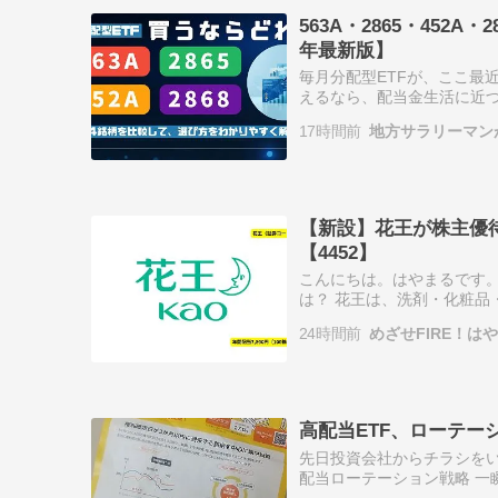
563A・2865・452
年最新版】
毎月分配型ETFが、ここ最近
えるなら、配当金生活に近づ
563A・2865・452A・
17時間前
地方サラリーマンが
【新設】花王が株主優待
【4452】
こんにちは。はやまるです。
は？ 花王は、洗剤・化粧品
「アタック」「ビオレ」「
24時間前
めざせFIRE！
います…
高配当ETF、ローテー
先日投資会社からチラシをいただ
配当ローテーション戦略 一
略。 高配当株をその権利落