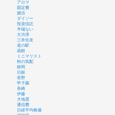
アロマ
固定費
婚活
ダイソー
投資信託
半端ない
大渋滞
三井住友
道の駅
函館
ミニマリスト
秋の気配
静岡
日銀
長野
甲子園
長崎
伊藤
大地震
通信費
日経平均株価