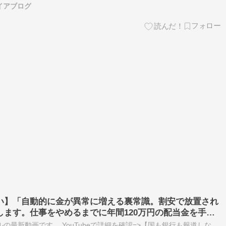
イアブログ
い】「自動的に金が異常に増える裏常識。割安で放置され
します。仕事をやめるまでに年間120万円の配当金を手に
」【本要約】
の最新動画です。 YouTubeで詳細を確認=>【国も銀行も報道しな