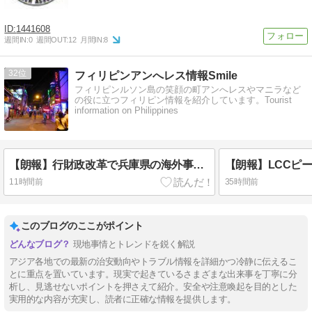
1441608
週間IN:
0
週間OUT:
12
月間IN:
8
32
フィリピンアンへレス情報Smile
フィリピンルソン島の笑顔の町アンへレスやマニラなど
の役に立つフィリピン情報を紹介しています。Tourist
information on Philippines
【朗報】行財政改革で兵庫県の海外事務所を全廃！役人が遊ぶだけ！
11時間前
35時間前
このブログのここがポイント
現地事情とトレンドを鋭く解説
アジア各地での最新の治安動向やトラブル情報を詳細かつ冷静に伝えるこ
とに重点を置いています。現実で起きているさまざまな出来事を丁寧に分
析し、見逃せないポイントを押さえて紹介。安全や注意喚起を目的とした
実用的な内容が充実し、読者に正確な情報を提供します。