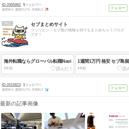
2005992
5
週間IN:
0
週間OUT:
5
月間IN:
5
36
セブまとめサイト
フィリピン・セブ島の情報を何でもまとめちゃうブログ
です！
海外転職ならグローバル転職Navi
1週間1万円 格安 セブ島
3年前
4年前
2015823
1
週間IN:
0
週間OUT:
0
月間IN:
5
最新の記事画像