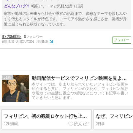
幅広いテーマと気軽な語り口調
家族や地域の出来事から社会や季節の話題まで、多彩なテーマを親しみや
すく伝えるスタイルが特色です。ユーモアや温かさを感じさせ、読者が身
近に感じられる構成となっています。
2059095
6
週間IN:
0
週間OUT:
301
月間IN:
0
51
動画配信サービスでフィリピン映画を見よう！
本サイトでは、あまり知られていないフィリピン映画を
紹介すると共に、フィリピンの文化や、フィリピン旅行
や現地での生活に役立つ知識などについても記事を書い
ていきたいと思います。
フィリピン、初の観測ロケット打ち上げを2027年バレンタインデーに予定
12時間前
2日前