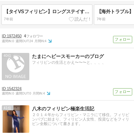
【タイVSフィリピン】ロングステイするならどっちが良いの？
7年前
7年前
1972450
4
週間IN:
0
週間OUT:
24
月間IN:
4
40
たまにヘビースモーカーのブログ
フィリピンの生活とかえ〜〜〜と、、、、
1542324
週間IN:
0
週間OUT:
0
月間IN:
4
41
八木のフィリピン極楽生活記
２０１４年からフィリピン・マニラにて移住。フィリピ
ンパブに始まり、フィリピン人女性、投資などをフィリ
ピン全般について書きます。