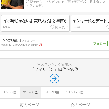
2012年からフィリピンのセブ等で英語学校、日本食レス
トラン経営。
イボ痔じゃないよ異邦人だよと早苗が
ヤンキー娘とデート
5年前
5年前
2075896
1
週間IN:
0
週間OUT:
28
月間IN:
0
次のランキングを表示
「フィリピン」
61位〜90位
1〜30位
31〜60位
61〜90位
91〜120位
前のページ
次のページ