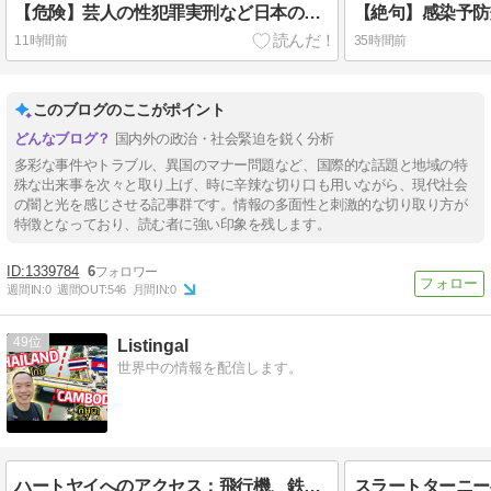
【危険】芸人の性犯罪実刑など日本の刑罰がおかしくなって大炎上！
11時間前
35時間前
このブログのここがポイント
国内外の政治・社会緊迫を鋭く分析
多彩な事件やトラブル、異国のマナー問題など、国際的な話題と地域の特
殊な出来事を次々と取り上げ、時に辛辣な切り口も用いながら、現代社会
の闇と光を感じさせる記事群です。情報の多面性と刺激的な切り取り方が
特徴となっており、読む者に強い印象を残します。
1339784
6
週間IN:
0
週間OUT:
546
月間IN:
0
49
Listingal
世界中の情報を配信します。
ハートヤイへのアクセス：飛行機、鉄道、バス、国境ルート | ハートヤイ掲示板