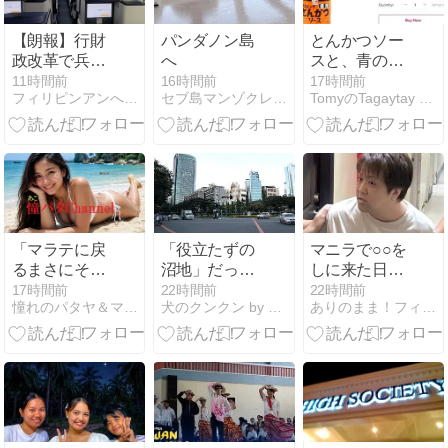
【朗報】行財
パンダノン島
とんかつソー
政改革で兵庫
へ
スと、青のり
県の海外事務
の話
11時間前
16時間前
17時間前
フィリピンアンへレス情報Smile
セブ島マンゾクレンタカーの日報
TomyのTagaytay 子育てLife
所を全廃！役
人が遊ぶだ
け！
「マラテに戻
「役立たずの
マニラで○○を
るまさにその
沼地」だった
しに来た日本
前に大喧嘩」
マカティ市
人男性38歳の
17時間前
22時間前
22時間前
憧れのパタヤ＆マニラ・ライフ
犬のクンクン by 河村賢一
ありのまま！フィリピンニュース＠セブ島発信
身柄を確保！
日本の裁判所
から逮捕状