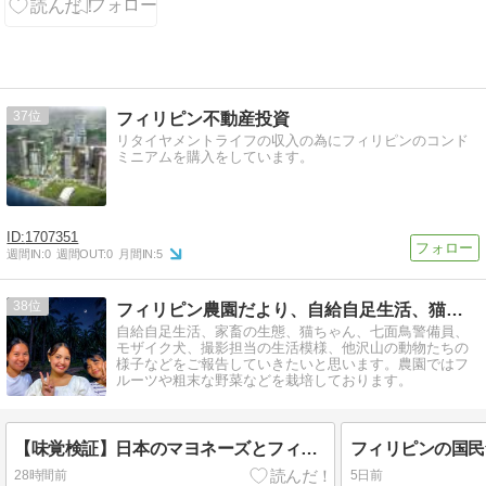
定が明らかに
なる「Road
Trip」
37
フィリピン不動産投資
リタイヤメントライフの収入の為にフィリピンのコンド
ミニアムを購入をしています。
1707351
週間IN:
0
週間OUT:
0
月間IN:
5
38
フィリピン農園だより、自給自足生活、猫ちゃん、七面鳥、犬
自給自足生活、家畜の生態、猫ちゃん、七面鳥警備員、
モザイク犬、撮影担当の生活模様、他沢山の動物たちの
様子などをご報告していきたいと思います。農園ではフ
ルーツや粗末な野菜などを栽培しております。
【味覚検証】日本のマヨネーズとフィリピンのマヨネーズ、どっちが旨いか試してみたら
28時間前
5日前