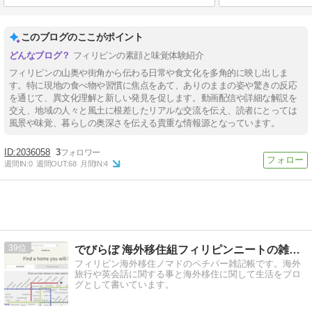
このブログのここがポイント
フィリピンの素顔と味覚体験紹介
フィリピンの山奥や街角から伝わる日常や食文化を多角的に映し出しま
す。特に現地の食べ物や習慣に焦点をあて、ありのままの姿や驚きの反応
を通じて、異文化理解と新しい発見を促します。動画配信や詳細な解説を
交え、地域の人々と風土に根差したリアルな交流を伝え、読者にとっては
風景や味覚、暮らしの奥深さを伝える貴重な情報源となっています。
2036058
3
週間IN:
0
週間OUT:
68
月間IN:
4
39
でびらぼ 海外移住組フィリピンニートの雑記帳
フィリピン海外移住ノマドのペチパー雑記帳です。海外
旅行や英会話に関する事と海外移住に関して生活をブロ
グとして書いています。