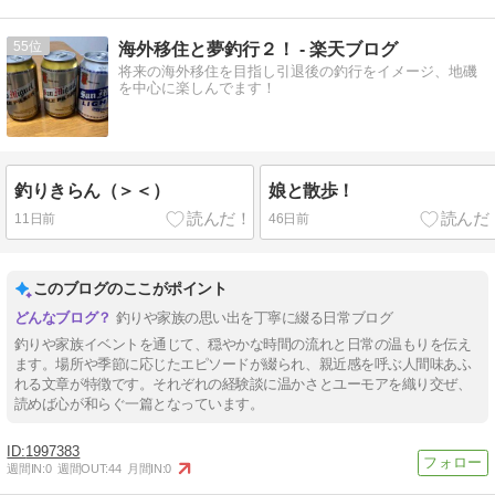
55
海外移住と夢釣行２！ - 楽天ブログ
将来の海外移住を目指し引退後の釣行をイメージ、地磯
を中心に楽しんでます！
釣りきらん（＞＜）
娘と散歩！
11日前
46日前
このブログのここがポイント
釣りや家族の思い出を丁寧に綴る日常ブログ
釣りや家族イベントを通じて、穏やかな時間の流れと日常の温もりを伝え
ます。場所や季節に応じたエピソードが綴られ、親近感を呼ぶ人間味あふ
れる文章が特徴です。それぞれの経験談に温かさとユーモアを織り交ぜ、
読めば心が和らぐ一篇となっています。
1997383
週間IN:
0
週間OUT:
44
月間IN:
0