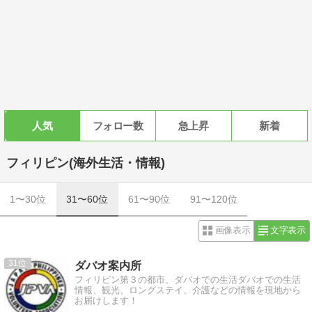
人気
フォロー数
急上昇
新着
フィリピン(海外生活・情報)
1〜30位
31〜60位
61〜90位
91〜120位
画像表示
文字表示
31
ダバオ案内所
フィリピン第３の都市、ダバオでの生活ダバオでの生活
情報、観光、ロングステイ、介護などの情報を現地から
お届けします！