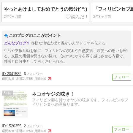
やっとあけましておめでとうの気分(^^;)
2年6ヶ月前
2年8ヶ月前
このブログのここがポイント
多様な地域支援と温かい人間ドラマを伝える
生活や支援活動を軸に、フィリピンの貧困や自然災害、震災への思いを綴
る。支援の裏側や見えない努力、心のつながりを深く感じさせる内容で、
共感と自分事として考えさせられる。
2041582
6
週間IN:
0
週間OUT:
55
月間IN:
0
54
ネコオヤジの呟き！
フィリピン妻を持つオヤジの呟きです。フィルピンやフ
ィリピン妻への愚痴ります。
1520355
2
週間IN:
0
週間OUT:
50
月間IN:
0