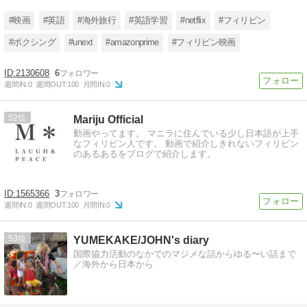
#映画
#英語
#海外旅行
#英語学習
#netflix
#フィリピン
#ボクシング
#unext
#amazonprime
#フィリピン映画
2130608
6
週間IN:
0
週間OUT:
100
月間IN:
0
52
Mariju Official
動画やってます。 マニラに住んでいる少し日本語が上手
なフィリピン人です。 動画で紹介しきれないフィリピン
のあるあるをブログで紹介します。
1565366
3
週間IN:
0
週間OUT:
100
月間IN:
0
53
YUMEKAKE/JOHN's diary
国際協力活動のなかでのマジメな話からゆる〜い話まで
／海外から日本から