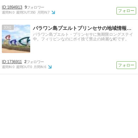
1894913
9
週間IN:
0
週間OUT:
350
月間IN:
7
33
パラワン島プエルトプリンセサの地域情報ブログ
パラワン島プエルト・プリンセサに無期限ロングステイ
中。フィリピンなのにポイ捨て禁止の綺麗な町です。
1736911
2
週間IN:
0
週間OUT:
0
月間IN:
6