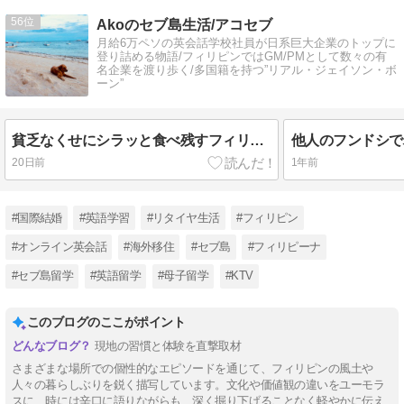
56
Akoのセブ島生活/アコセブ
月給6万ペソの英会話学校社員が日系巨大企業のトップに
登り詰める物語/フィリピンではGM/PMとして数々の有
名企業を渡り歩く/多国籍を持つ”リアル・ジェイソン・ボ
ーン”
貧乏なくせにシラッと食べ残すフィリピン人
他人のフンドシで
20日前
1年前
#国際結婚
#英語学習
#リタイヤ生活
#フィリピン
#オンライン英会話
#海外移住
#セブ島
#フィリピーナ
#セブ島留学
#英語留学
#母子留学
#KTV
このブログのここがポイント
現地の習慣と体験を直撃取材
さまざまな場所での個性的なエピソードを通じて、フィリピンの風土や
人々の暮らしぶりを鋭く描写しています。文化や価値観の違いをユーモラ
スに、時には辛口に語りながらも、深く掘り下げることなく軽やかに伝え