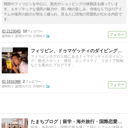
韓国やフィリピンを中心に、観光やショッピングの体験談を綴っていま
す。エキゾチックな場所の魅力や、買い物の楽しみ、当地ならではのアイ
テムや場所の紹介が明るく綴られ、見る人に現地の雰囲気が伝わる内容で
す。
2123045
10
週間IN:
0
週間OUT:
39
月間IN:
3
43
フィリピン、ドゥマゲッティのダイビング＆ネイチャーツアー
フィリピンネグロス島にあるドゥマゲッティのダイビン
グ、観光スポット、移住、ロングステイ、リタイア情報
などを集めたブログです。
1816388
2
週間IN:
0
週間OUT:
21
月間IN:
3
44
たまちブログ｜留学・海外旅行・国際恋愛の体験記
留学・海外旅行・国際恋愛を通じて得たリアルな体験を