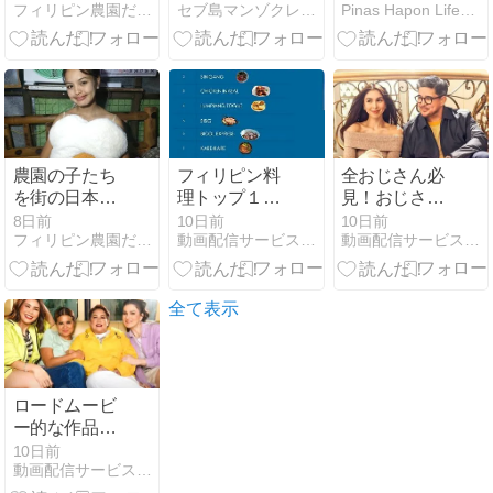
フィリピン農園だより、自給自足生活、猫ちゃん、七面鳥、犬
セブ島マンゾクレンタカーの日報
Pinas Hapon Life｜フィリピン生活記
で超豪華にア
証拠より粘り
レンジしてみ
強さ
た
【NTSP・NBI
クリアランス
郵送編】
農園の子たち
フィリピン料
全おじさん必
を街の日本食
理トップ１０
見！おじさん
店へ！初めて
が発表される
と若い女性の
8日前
10日前
10日前
フィリピン農園だより、自給自足生活、猫ちゃん、七面鳥、犬
動画配信サービスでフィリピン映画を見よう！
動画配信サービスでフィリピン映画を見よう！
の「味噌ラー
純愛物語
メンと餃子」
「Ikaw pa rin
ang pipiliin
ko」
全て表示
ロードムービ
ー的な作品だ
が、後半全て
10日前
動画配信サービスでフィリピン映画を見よう！
をぶち壊す設