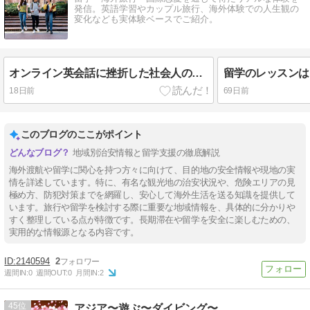
発信。英語学習やカップル旅行、海外体験での人生観の
変化なども実体験ベースでご紹介。
オンライン英会話に挫折した社会人の私が留学を選んだ理由
18日前
69日前
このブログのここがポイント
地域別治安情報と留学支援の徹底解説
海外渡航や留学に関心を持つ方々に向けて、目的地の安全情報や現地の実
情を詳述しています。特に、有名な観光地の治安状況や、危険エリアの見
極め方、防犯対策までを網羅し、安心して海外生活を送る知識を提供して
います。旅行や留学を検討する際に重要な地域情報を、具体的に分かりや
すく整理している点が特徴です。長期滞在や留学を安全に楽しむための、
【Tips】気になるブログをフォロー。

実用的な情報源となる内容です。
登録不要。更新を逃さずキャッチ！
閉じる
2140594
2
週間IN:
0
週間OUT:
0
月間IN:
2
45
アジア〜遊ぶ〜ダイビング〜