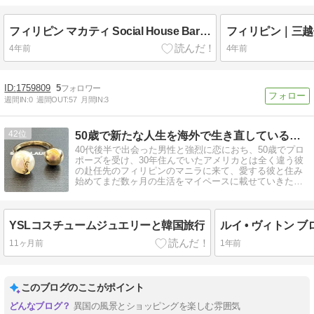
フィリピン マカティ Social House Bar and Restaurant｜美人で可愛いフィリピーナ
4年前
4年前
1759809
5
週間IN:
0
週間OUT:
57
月間IN:
3
42
50歳で新たな人生を海外で生き直しているブログ
40代後半で出会った男性と強烈に恋におち、50歳でプロ
ポーズを受け、30年住んでいたアメリカとは全く違う彼
の赴任先のフィリピンのマニラに来て、愛する彼と住み
始めてまだ数ヶ月の生活をマイペースに載せていきたい
と思います。
YSLコスチュームジュエリーと韓国旅行
11ヶ月前
1年前
このブログのここがポイント
異国の風景とショッピングを楽しむ雰囲気