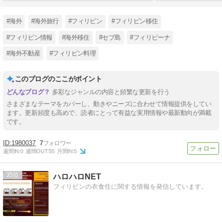
#海外
#海外旅行
#フィリピン
#フィリピン移住
#フィリピン情報
#海外移住
#セブ島
#フィリピーナ
#海外不動産
#フィリピン料理
このブログのここがポイント
多彩なジャンルの内容と頻繁な更新を行う
さまざまなテーマをカバーし、動きやニーズに合わせて情報提供をしてい
ます。更新頻度も高めで、読者にとって有益な実用情報や最新動向が満載
です。
1980037
7
週間IN:
0
週間OUT:
55
月間IN:
5
35
ハロハロNET
フィリピンの衣食住に関する情報を発信しています。