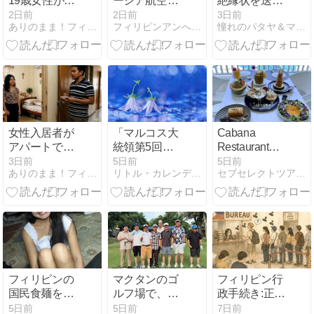
19歳女性が客
ーシア航空の
絶縁状を送っ
２人○○を
パイロットが
た結果」
2日前
2日前
3日前
ありのまま！フィリピンニュース＠セブ島発信
フィリピンアンへレス情報Smile
憧れのパタヤ＆マニラ・ライフ
CCTVが捉え
ジャカルタへ
た！酔ってい
薬物を大量密
たと主張‥
輸して逮捕！
女性入居者が
「マルコス大
Cabana
アパートで家
統領第5回
Restaurant｜
主の息子に強
SONA（施政
マクタン島の
3日前
5日前
5日前
ありのまま！フィリピンニュース＠セブ島発信
リトル・カレンデリア | セブの小さなタクシー屋さん
セブセレクトツアーズ マガジン
○に遭い、11
方針演説）」
海が見える人
回も○され‥
ほか【フィリ
気レストラ
ピン・ビサ
ン！絶景ラン
ヤ・セブのニ
チ＆おすすめ
ュース
メニューを徹
2026.8.2】
底紹介
フィリピンの
マクタンのゴ
フィリピン行
国民食麺をイ
ルフ場で、ゴ
政手続き:正し
カとタケノコ
ルフを満喫
さより証拠、
5日前
5日前
7日前