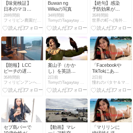
【味覚検証】
Buwan ng
【絶句】感染
日本のマヨネ
Wikaの写真
予防効果がな
ーズとフィリ
いのに接種証
28時間前
34時間前
35時間前
フィリピン農園だより、自給自足生活、猫ちゃん、七面鳥、犬
TomyのTagaytay 子育てLife
世界の町へ(海外早期リタイア生活)
ピンのマヨネ
明で入国やホ
ーズ、どっち
テル割引して
が旨いか試し
た税金無駄遣
てみたら
い日本！
【朗報】LCC
案山子（かか
「Facebookや
ピーチの遅延
し）を英語で
TikTokにあな
や欠航の補償
何と言うか？
たをUPする
35時間前
2日前
2日前
フィリピンアンへレス情報Smile
TomyのTagaytay 子育てLife
憧れのパタヤ＆マニラ・ライフ
が手厚くな
知ってまし
ね」
る！
た？
セブ島バーで
【動画】マレ
「マリリンに