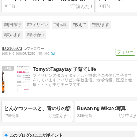
30日前
30日前
#海外旅行
#フィリピン
#掲示板
#教えて
#売ります
#買います
#助け合い
2105973
5
週間IN:
0
週間OUT:
350
月間IN:
0
50
TomyのTagaytay 子育てLife
フィリピンのタガイタイと云う観光地に移住して子育て
をしていますフィリピン学校生活、地域情報、医療と健
康・・・が主なテーマです
とんかつソースと、青のりの話
Buwan ng Wikaの写真
17時間前
34時間前
このブログのここがポイント