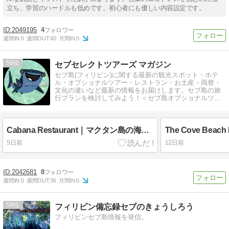
立ち、学習のハードルも低めです。初心者にも優しい内容設定です。
2049195
4
週間IN:
0
週間OUT:
40
月間IN:
0
58
セブセレクトツアーズ マガジン
セブ島(フィリピン)に関する最新の観光スポット・ホテ
ル・オプショナルツアー・レストラン・お土産・両替・
文化の違いなど最新の情報をお届けします。セブ島の旅
行プランを検討してみよう！＜セブ島オプショナルツア
ー現地会社・セブセレクトツアーズ＞…
Cabana Restaurant｜マクタン島の海が見える人気レストラン！絶景ランチ＆おすすめメニューを徹底紹介
5日前
12日前
2042681
8
週間IN:
0
週間OUT:
36
月間IN:
0
59
フィリピン備忘録セブのきょうしろう
フィリピンセブ島情報を発信。