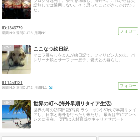
ブログ引越完了。会社を退職し、海外へ。これからは英
語無しでは通用しない。そう思ったことがきっかけだっ
た。
1346779
週間IN:
0
週間OUT:
3
月間IN:
1
47
ここなつ絵日記
マニラ暮らしをまんが絵日記で。フィリピン人の夫、バ
レリーナ娘とサーファー息子、愛犬との暮らし。
1459131
週間IN:
0
週間OUT:
2
月間IN:
1
48
世界の町へ(海外早期リタイア生活)
世界の町の訪問日記(写真:ラウニオン) 30代で早期リタイ
アし、日本と海外を行ったり来たり。 最近は主にアンヘ
レスに滞在。 専門は人材育成やキャリアサポート