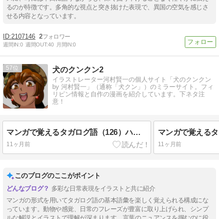
るのが特徴です。多角的な視点と突き抜けた表現で、異国の空気を感じさ
せる内容となっています。
2107146
2
週間IN:
0
週間OUT:
40
月間IN:
0
57
犬のクンクン2
イラストレーター河村賢一の個人サイト「犬のクンクン
by 河村賢一」（通称「犬クン」）のミラーサイト。フィ
リピン情報と自作の漫画を紹介しています。下ネタ注
意！
マンガで覚えるタガログ語（126）ハリック
11ヶ月前
11ヶ月前
このブログのここがポイント
多彩な日常表現をイラストと共に紹介
マンガの形式を用いてタガログ語の基本語彙を楽しく覚えられる構成にな
っています。動物や感覚、日常のフレーズが豊富に取り上げられ、シンプ
ルな解説とイラストで理解が深まります。言葉のニュアンスを掴むのに役