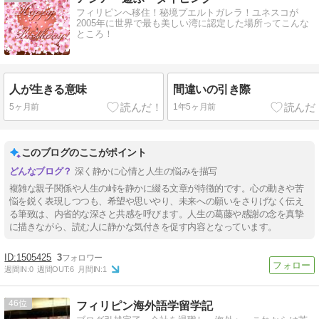
フィリピンへ移住！秘境プエルトガレラ！ユネスコが
2005年に世界で最も美しい湾に認定した場所ってこんな
ところ！
人が生きる意味
間違いの引き際
5ヶ月前
1年5ヶ月前
このブログのここがポイント
深く静かに心情と人生の悩みを描写
複雑な親子関係や人生の峠を静かに綴る文章が特徴的です。心の動きや苦
悩を鋭く表現しつつも、希望や思いやり、未来への願いをさりげなく伝え
る筆致は、内省的な深さと共感を呼びます。人生の葛藤や感謝の念を真摯
に描きながら、読む人に静かな気付きを促す内容となっています。
1505425
3
週間IN:
0
週間OUT:
6
月間IN:
1
46
フィリピン海外語学留学記