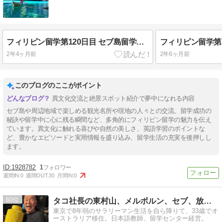
フィリピン留学第120日目 セブ島留学生へおくる！フィリピンのオススメ観光スポット9選
2年4ヶ月前
2年6ヶ月前
このブログのここがポイント
異文化交流と絶景スポット紹介で夢中になれる内容
セブ島や周辺地域で楽しめる観光名所や現地の人々との交流、留学成功の
秘訣や留学中に心に残る瞬間など、多角的にフィリピン留学の魅力を伝え
ています。異文化に触れる喜びや自然の美しさ、英語学習のポイントな
ど、豊かなエピソードと実用情報を盛り込み、留学生活の充実を後押しし
ます。
1928782
1
週間IN:
0
週間OUT:
30
月間IN:
0
60
タコ社長の東村山、メルボルン、セブ、放浪日記
東京で8年弱のサラリーマン生活を自ら降りて、33歳でオ
ーストラリア移住。日本語教師、留学センター経営。