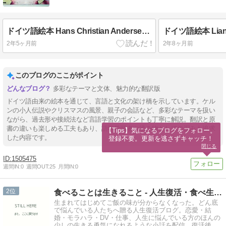
ドイツ語絵本 Hans Christian Andersen & Josef Paleček / Das häßliche Entlein みにくいアヒルの子
2年5ヶ月前
2年8ヶ月前
このブログのここがポイント
多彩なテーマと文体、魅力的な翻訳版
ドイツ語由来の絵本を通じて、言語と文化の架け橋を示しています。ケル
ンの小人伝説やクリスマスの風景、親子の会話など、多彩なテーマを扱い
ながら、過去形や接続法など言語学習のポイントも丁寧に解説。翻訳と原
書の違いも楽しめる工夫もあり、語学学習者や読み物としての深みも追求
【Tips】気になるブログをフォロー。

した内容です。
登録不要。更新を逃さずキャッチ！
閉じる
1505475
週間IN:
0
週間OUT:
25
月間IN:
0
2
食べることは生きること - 人生復活・食べ生きブログ
生まれてはじめてご飯の味が分からなくなった。どん底
で悩んでいる人たちへ贈る人生復活ブログ。恋愛・結
婚・モラハラ・DV・仕事、人生に悩んでいる方のほんの
少しの生きる勇気になれるような小話を配信。復活後の