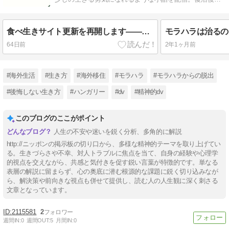
海外暮らしにおけるコラムも掲載！
食べ生きサイト更新を再開します——あのころのわたしと、今のあなたへ
64日前
2年1ヶ月前
#海外生活
#生き方
#海外移住
#モラハラ
#モラハラからの脱出
#後悔しない生き方
#ハンガリー
#dv
#精神的dv
このブログのここがポイント
人生の不安や迷いを鋭く分析、多角的に解説
http://ニッポンの掲示板の切り口から、多様な精神的テーマを取り上げてい
る。生きづらさや不幸、対人トラブルに焦点を当て、自身の経験や心理学
的視点を交えながら、共感と気付きを促す鋭い言葉が特徴的です。単なる
表層の解説に留まらず、心の奥底に潜む根源的な課題に鋭く切り込みなが
ら、解決策や前向きな視点も併せて提供し、読む人の人生観に深く刺さる
文章となっています。
2115581
2
週間IN:
0
週間OUT:
5
月間IN:
0