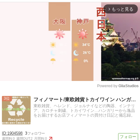
もっと見る
arrow_forward_ios
Powered by 
GliaStudios
Mute
3
フィノマート/東欧雑貨トカイワイン ハンガリーの逸品・備忘録
東欧雑貨、ヘレンド、ジョルナイなどの陶器、インテリ
ア、カロチャ刺繍、トカイワイン…ハンガリーから逸品
をお届けするお店フィノマートの買付け日記と備忘録。
1904598
3
週間IN:
0
週間OUT:
2
月間IN:
0