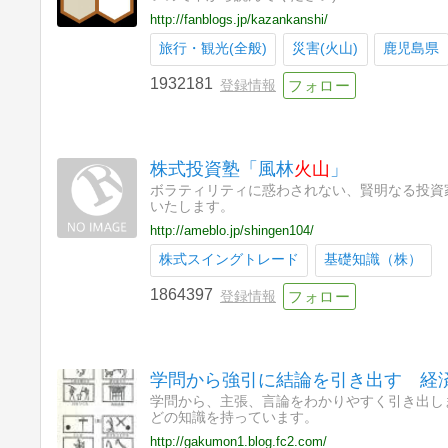
http://fanblogs.jp/kazankanshi/
旅行・観光(全般)
災害(火山)
鹿児島県
1932181
登録情報
株式投資塾「風林
火山
」
ボラティリティに惑わされない、賢明なる投資
いたします。
http://ameblo.jp/shingen104/
株式スイングトレード
基礎知識（株）
1864397
登録情報
学問から強引に結論を引き出す 経
学問から、主張、言論をわかりやすく引き出し
どの知識を持っています。
http://gakumon1.blog.fc2.com/