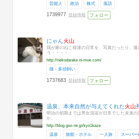
芸能人
政治
株式
落語
1739977
登録情報
にゃん
火山
我が家のねこ様達の日常を、写真だったり、落
う・・・・
http://nekodarake.ni-moe.com/
猫・多頭飼い
1737683
登録情報
温泉、本来自然が与えてくれた
火山
明治の初期までは男女混浴が日常でした未来の
か。
http://blog.goo.ne.jp/kyo1kaze
温泉
旅館・ホテル
一人旅
スーパー