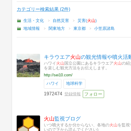
カテゴリー検索結果 (2件)
生活・文化
自然災害
災害(
火山
)
地域情報
関東地方
東京都
小笠原諸島
キラウエア
火山
の観光情報や噴火活
ハワイ
火山
国立公園にあるキラウエア
火山
の紹
を楽しむ観光方法をお伝えします。
http://sei10.com/
ハワイ
地球科学
1972474
登録情報
火山
監視ブログ
いつ噴火するか分からない、各地の
火山
を監視
いので下から読んでください)