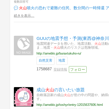
複数回答可
火山
噴火の恐れで避難の住民、数分間の一時帰還 ア
続きを表示…
GUUの地震予想・予測(東西@神奈川
地震関連データを用いた、地震活動、
火山
活動
ま…地震・
火山
噴火のリスクは危険領域。
http://ameblo.jp/buraxtukuho-ru/
自然災害
地震
1758687
登録情報
成山
火山
の言いたい放題
自称落語家の成山
火山
が世の中の問題や、納得
す。
http://ameblo.jp/toshyr/entry-12015637606.html