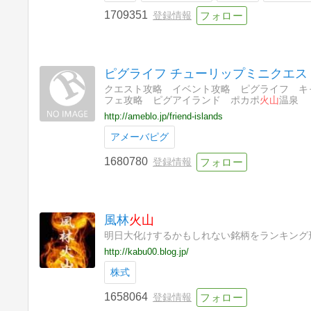
1709351
登録情報
ピグライフ チューリップミニクエス
クエスト攻略 イベント攻略 ピグライフ キ
フェ攻略 ピグアイランド ポカポ
火山
温泉 
http://ameblo.jp/friend-islands
アメーバピグ
1680780
登録情報
風林
火山
明日大化けするかもしれない銘柄をランキング
http://kabu00.blog.jp/
株式
1658064
登録情報