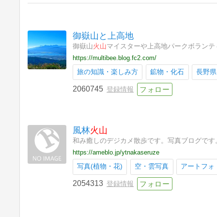
御嶽山と上高地
御嶽山
火山
マイスターや上高地パークボラン
https://multibee.blog.fc2.com/
旅の知識・楽しみ方
鉱物・化石
長野県
2060745
登録情報
風林
火山
和み癒しのデジカメ散歩です。写真ブログです
https://ameblo.jp/ytnakaseruze
写真(植物・花)
空・雲写真
アートフォ
2054313
登録情報