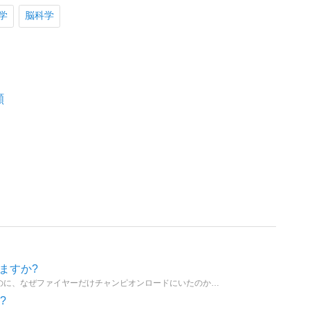
学
脳科学
顔
ますか?
初代ポケモンで、サンダーは無人発電所、フリーザーはふたご島にいたのに、なぜファイヤーだけチャンピオンロードにいたのか?多くのトレーナーが抱いたこの疑問。あなたの考えに一番近い説を教えてください。
?