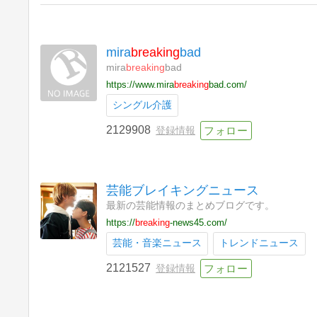
mira
breaking
bad
mira
breaking
bad
https://www.mira
breaking
bad.com/
シングル介護
2129908
登録情報
芸能ブレイキングニュース
最新の芸能情報のまとめブログです。
https://
breaking
-news45.com/
芸能・音楽ニュース
トレンドニュース
2121527
登録情報