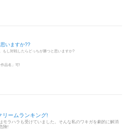
と思いますか??
す。もし対戦したらどっちが勝つと思いますか?
+作品名」可!
リームランキング!
はモラハラも受けていました。そんな私のワキガを劇的に解消
危険!