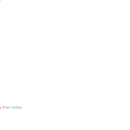
/
g
than today