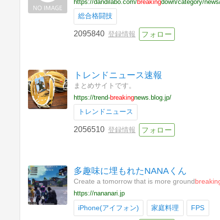
https://dandilabo.com/
breaking
down/category/news
総合格闘技
2095840
登録情報
トレンドニュース速報
まとめサイトです。
https://trend-
breaking
news.blog.jp/
トレンドニュース
2056510
登録情報
多趣味に埋もれたNANAくん
Create a tomorrow that is more ground
breakin
https://nananari.jp
iPhone(アイフォン)
家庭料理
FPS