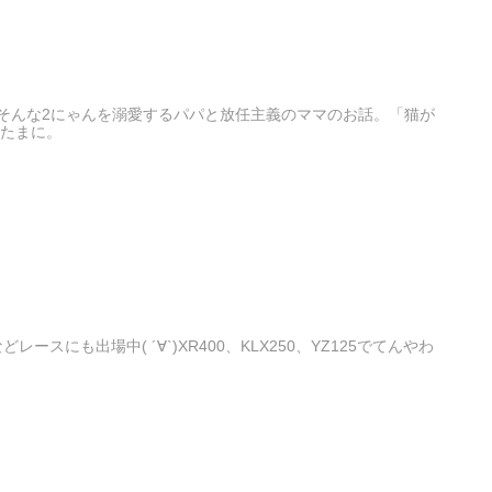
そんな2にゃんを溺愛するパパと放任主義のママのお話。「猫が
もたまに。
スにも出場中( ´∀`)XR400、KLX250、YZ125でてんやわ