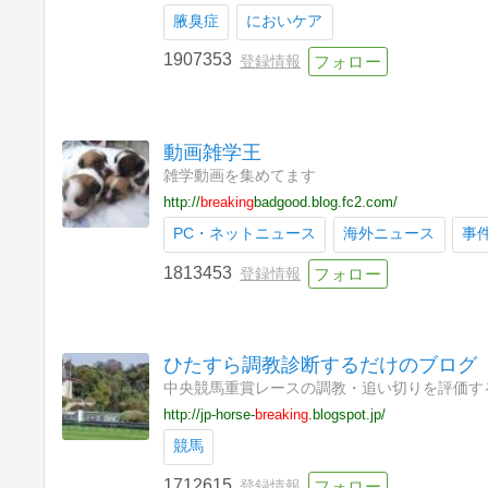
腋臭症
においケア
1907353
登録情報
動画雑学王
雑学動画を集めてます
http://
breaking
badgood.blog.fc2.com/
PC・ネットニュース
海外ニュース
事
1813453
登録情報
ひたすら調教診断するだけのブログ
中央競馬重賞レースの調教・追い切りを評価す
http://jp-horse-
breaking
.blogspot.jp/
競馬
1712615
登録情報