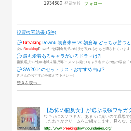
1934680
登録情報
投票検索結果 (5件)
Breaking
Down6 朝倉未来 vs 朝倉海 どっちが勝つ
次の
Breaking
Down6では朝倉兄弟の対決が見れるかもと噂されていま
最も愛着あるキャラがいるドラマは?!
複数選択ok/性年地域未選択可/コメント欄に+キャラ名☆その他の場合「
SW2014のセットリストおすすめ曲は?
皆さんのおすすめを教えて下さいー!
続きを表示…
【恐怖の脇臭女】が選ぶ最強ワキガク
ワキガにスソワキガ、あまりに臭いので職場で
したわきがクリームをご紹介します。見るな、
http://www.
breaking
downboundaries.org/