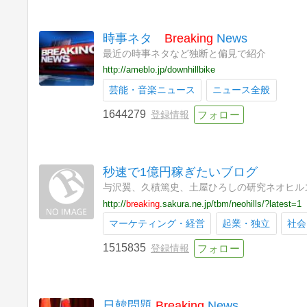
時事ネタ
Breaking
News
最近の時事ネタなど独断と偏見で紹介
http://ameblo.jp/downhillbike
芸能・音楽ニュース
ニュース全般
1644279
登録情報
秒速で1億円稼ぎたいブログ
与沢翼、久積篤史、土屋ひろしの研究ネオヒル
http://
breaking
.sakura.ne.jp/tbm/neohills/?latest=1
マーケティング・経営
起業・独立
社会
1515835
登録情報
日韓問題
Breaking
News