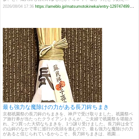
2026/08/04 17:36
https://ameblo.jp/matsumotokineka/entry-12974749927.html
最も強力な魔除けの力がある長刀鉾ちまき
京都祇園祭の長刀鉾のちまきを、神戸で受け取りました。​祇園祭ペ
ア旅行券が当たったクライアントさんが、ご夫婦で祇園祭を堪能さ
れ、2つ買った大切なちまきを、1つ譲り受けました。長刀鉾は全て
の山鉾のなかで常に巡行の先頭を進むので、最も強力な魔除けの力
があると信じられているからこそ、​長刀鉾ちまきは、祇園…