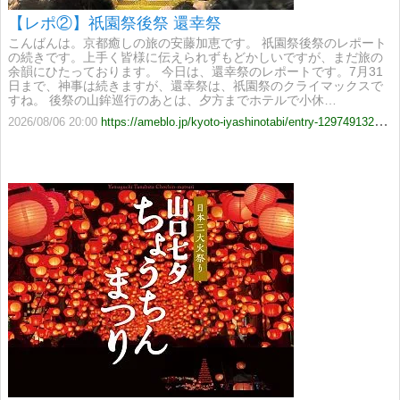
【レポ②】祇園祭後祭 還幸祭
こんばんは。京都癒しの旅の安藤加恵です。 祇園祭後祭のレポート
の続きです。上手く皆様に伝えられずもどかしいですが、まだ旅の
余韻にひたっております。 今日は、還幸祭のレポートです。7月31
日まで、神事は続きますが、還幸祭は、祇園祭のクライマックスで
すね。 後祭の山鉾巡行のあとは、夕方までホテルで小休…
2026/08/06 20:00
https://ameblo.jp/kyoto-iyashinotabi/entry-12974913296.html