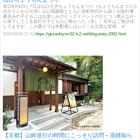
本日8月6日と7日は山口七夕ちょうちんまつり（ちょうちんまつり公
式サイトから引用）山口祇園祭とともに室町時代から続く伝統行事
夏休みの子どもにはお楽しみのビッグイベントのひとつ（燃えなが
ら落下してくる提灯が子ども心に怖かった（笑））近年はご無沙汰
してますが、この暑さでは年配者にはムリ！お元気な皆様、ぜ…
2026/08/06 17:41
https://gezanbiyori-02.fc2.net/blog-entry-2002.html
【京都】山鉾巡行の時間にこっそり訪問～混雑知ら