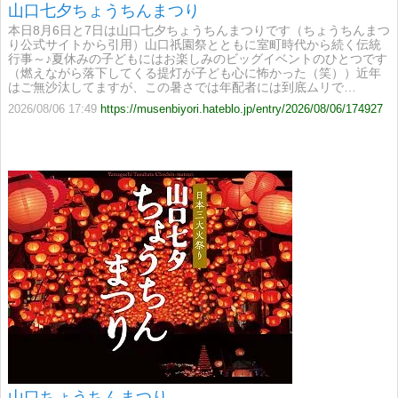
山口七夕ちょうちんまつり
本日8月6日と7日は山口七夕ちょうちんまつりです（ちょうちんまつ
り公式サイトから引用）山口祇園祭とともに室町時代から続く伝統
行事～♪夏休みの子どもにはお楽しみのビッグイベントのひとつです
（燃えながら落下してくる提灯が子ども心に怖かった（笑））近年
はご無沙汰してますが、この暑さでは年配者には到底ムリで…
2026/08/06 17:49
https://musenbiyori.hateblo.jp/entry/2026/08/06/174927
山口ちょうちんまつり