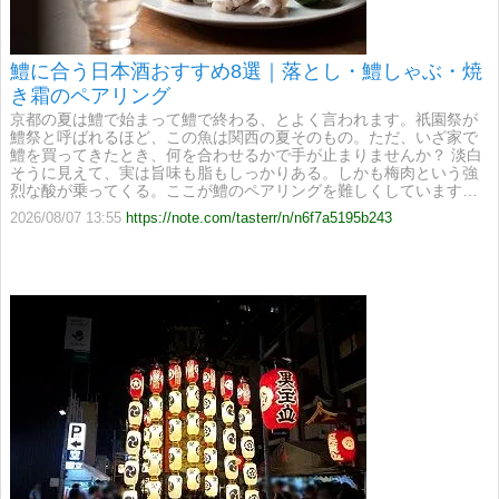
鱧に合う日本酒おすすめ8選｜落とし・鱧しゃぶ・焼
き霜のペアリング
京都の夏は鱧で始まって鱧で終わる、とよく言われます。祇園祭が
鱧祭と呼ばれるほど、この魚は関西の夏そのもの。ただ、いざ家で
鱧を買ってきたとき、何を合わせるかで手が止まりませんか？ 淡白
そうに見えて、実は旨味も脂もしっかりある。しかも梅肉という強
烈な酸が乗ってくる。ここが鱧のペアリングを難しくしています…
2026/08/07 13:55
https://note.com/tasterr/n/n6f7a5195b243