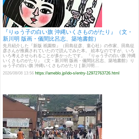
『りゅう子の白い旗 沖縄いくさものがたり』（文・
新川明 版画・儀間比呂志、築地書館）
先月紹介した『新版 祇園祭』（田島征彦、童心社）の作家、田島征
彦さんが推薦されていたので読んでみた本。 絵本なのですが、いろ
いろ考えさせられることが多かったです。 『りゅう子の白い旗 沖縄
いくさものがたり』（文・新川明 版画・儀間比呂志、築地書館）り
ゅう子の白い旗 沖縄いくさものがたり [ 新川明…
2026/08/08 13:56
https://ameblo.jp/ido-s/entry-12972763726.html