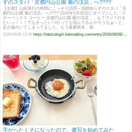
ずのスタバ「京都円山公園 菊の渓店」へ????
【京都】山鉾巡行の時間にこっそり訪問～混雑知らずのスタバ「京
都円山公園 菊の渓店」へ???? 2026年3月30日にオープンした「ス
ターバックス コーヒー 京都円山公園 菊の渓店」。え？マジ？行き
たいっ！！！でもきっといつ行っても混んでるんやろうなぁ～と、
足が遠のいてしまってました。もう春夏秋冬、朝…
2026/08/06 12:00
https://tabizukigirl.hatenablog.com/entry/2026/08/06/120000
字がへたくそになったので、書写を始めてみた