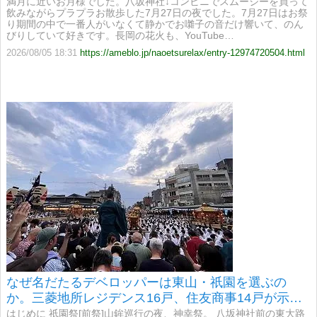
満月に近いお月様でした。八坂神社↓コンビニでスムージーを買って
飲みながらプラプラお散歩した7月27日の夜でした。7月27日はお祭
り期間の中で一番人がいなくて静かでお囃子の音だけ響いて、のん
びりしていて好きです。長岡の花火も、YouTube…
2026/08/05 18:31
https://ameblo.jp/naoetsurelax/entry-12974720504.html
なぜ名だたるデベロッパーは東山・祇園を選ぶの
か。三菱地所レジデンス16戸、住友商事14戸が示す
「京都らしさ」の価値〜ウエリス京都清水五条
はじめに 祇園祭[前祭]山鉾巡行の夜、神幸祭。 八坂神社前の東大路