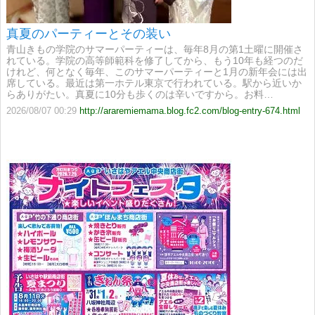
真夏のパーティーとその装い
青山きもの学院のサマーパーティーは、毎年8月の第1土曜に開催さ
れている。学院の高等師範科を修了してから、もう10年も経つのだ
けれど、何となく毎年、このサマーパーティーと1月の新年会には出
席している。最近は第一ホテル東京で行われている。駅から近いか
らありがたい。真夏に10分も歩くのは辛いですから。お料…
2026/08/07 00:29
http://araremiemama.blog.fc2.com/blog-entry-674.html