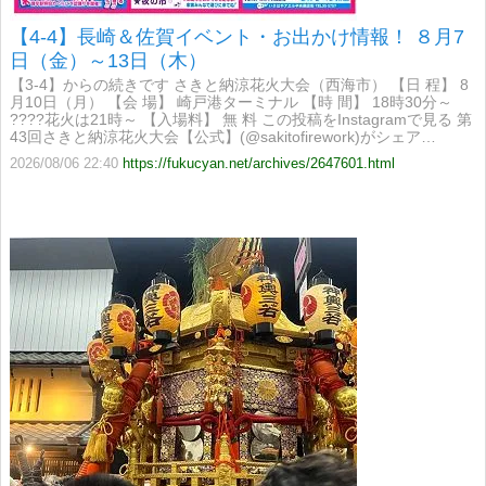
【4-4】長崎＆佐賀イベント・お出かけ情報！ ８月7
日（金）～13日（木）
【3-4】からの続きです さきと納涼花火大会（西海市） 【日 程】 8
月10日（月） 【会 場】 崎戸港ターミナル 【時 間】 18時30分～
????花火は21時～ 【入場料】 無 料 この投稿をInstagramで見る 第
43回さきと納涼花火大会【公式】(@sakitofirework)がシェア…
2026/08/06 22:40
https://fukucyan.net/archives/2647601.html