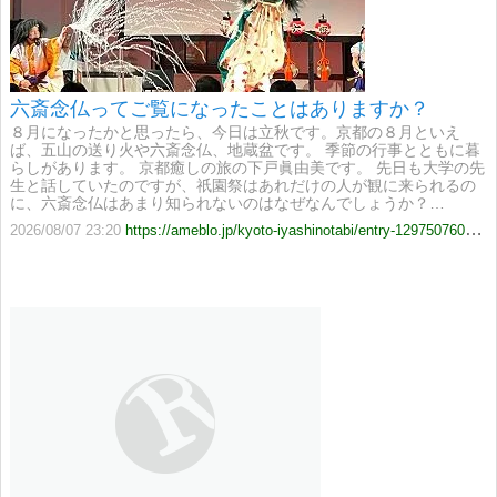
六斎念仏ってご覧になったことはありますか？
８月になったかと思ったら、今日は立秋です。京都の８月といえ
ば、五山の送り火や六斎念仏、地蔵盆です。 季節の行事とともに暮
らしがあります。 京都癒しの旅の下戸眞由美です。 先日も大学の先
生と話していたのですが、祇園祭はあれだけの人が観に来られるの
に、六斎念仏はあまり知られないのはなぜなんでしょうか？…
2026/08/07 23:20
https://ameblo.jp/kyoto-iyashinotabi/entry-12975076046.html