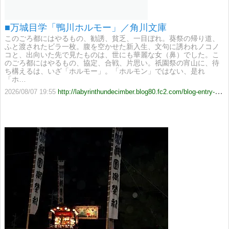
■万城目学「鴨川ホルモー」／角川文庫
このごろ都にはやるもの、勧誘、貧乏、一目ぼれ。葵祭の帰り道、
ふと渡されたビラ一枚。腹を空かせた新入生、文句に誘われノコノ
コと、出向いた先で見たものは、世にも華麗な女（鼻）でした。こ
のごろ都にはやるもの、協定、合戦、片思い。祇園祭の宵山に、待
ち構えるは、いざ「ホルモー」。「ホルモン」ではない、是れ
「ホ…
2026/08/07 19:55
http://labyrinthundecimber.blog80.fc2.com/blog-entry-11068.html