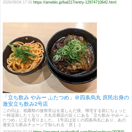
2026/08/04 17:06
https://ameblo.jp/bal217/entry-12974710642.html
「立ち飲み やみー ふたつめ」＠四条烏丸 庶民出身の
激安立ち飲み2号店
この日は、祇園祭の後祭宵山を楽しんだ後、帰宅する前にちょっと
一杯追加したくなり、大丸京都店の近くにある「立ち飲み やみー ふ
たつめ」に立ち寄りました。 1号店は近くの四条烏丸にあり、あの
激安立ち飲みチェーンで知られる「庶 […]
2026/08/04 07:44
https://gourmet.gazfootball.com/blog/archives/2026/08/%e3%80%8c%e7%ab%8b%e3%81%a1%e9%a3%b2%e3%81%bf-%e3%82%84%e3%81%bf%e3%83%bc-%e3%81%b5%e3%81%9f%e3%81%a4%e3%82%81%e3%80%8d%ef%bc%a0%e5%9b%9b%e6%9d%a1%e7%83%8f%e4%b8%b8-%e5%ba%b6%e6%b0%91%e5%87%ba.php