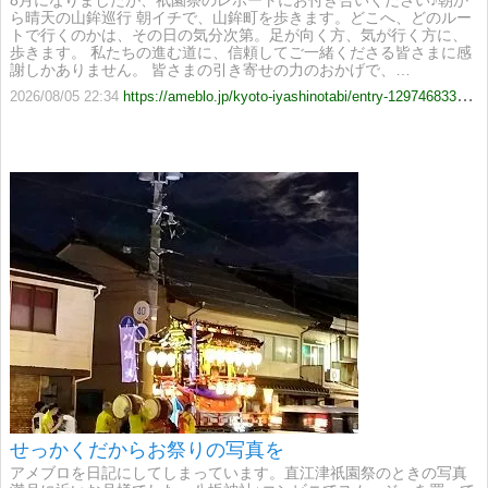
8月になりましたが、祇園祭のレポートにお付き合いください♪朝か
ら晴天の山鉾巡行 朝イチで、山鉾町を歩きます。どこへ、どのルー
トで行くのかは、その日の気分次第。足が向く方、気が行く方に、
歩きます。 私たちの進む道に、信頼してご一緒くださる皆さまに感
謝しかありません。 皆さまの引き寄せの力のおかげで、…
2026/08/05 22:34
https://ameblo.jp/kyoto-iyashinotabi/entry-12974683369.html
せっかくだからお祭りの写真を
アメブロを日記にしてしまっています。直江津祇園祭のときの写真