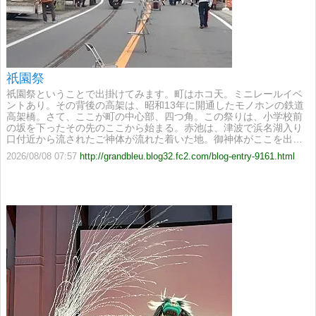
祇園祭
祇園祭ということで出掛けてみます。町はホコ天。ミニレールイベ
ントあり。その背後の高架は、昭和13年に開通したモノホンの鉄道
高架橋。さて、ここが町の中心部、四つ角。この祭りは、小学校前
の坂を下ったその先のここから始まる。赤池は、津波で浜名湖入り
口付近から流されたご神体が流れた着いた地。御神体がここを出…
2026/08/08 07:57
http://grandbleu.blog32.fc2.com/blog-entry-9161.html