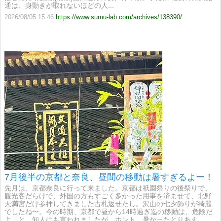
通は、身動きが取れないほどの人...
【kyoto1192】
2026/08/05 15:46
https://www.sumu-lab.com/archives/138390/
7月後半の京都と奈良、昼間の移動は暑すぎるよー！
先月は、京都奈良に行って来ました。京都は祇園祭りの後祭りで、
観光客だらけで、外国の方もすごく多かった用事を済ませて、北野
天満宮だけ参拝してきました古札返せたし。沢山の七夕飾りが綺麗
でしたね〜。今の時期、京都で昼から14時過ぎ迄の移動は、危険だ
よ、と、知人にも言われましたが、ホント、暑かったとりあえ…