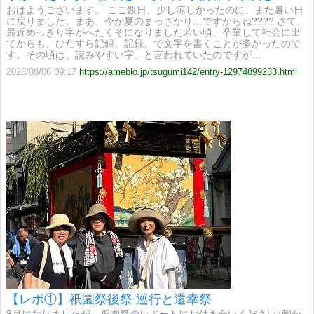
おはようございます。 ここ数日、少し涼しかったのに、また暑い日
に戻りました。まあ、今が夏のまっさかり…ですからね???? さて、
最近めっきり字がへたくそになりました若い頃、卒業して社会に出
てからも、ひたすら記録、記録、で文字を書くことが多かったので
す。その頃は、読みやすい字、と言われていたのですが…
2026/08/06 09:17
https://ameblo.jp/tsugumi142/entry-12974899233.html
【レポ①】祇園祭後祭 巡行と還幸祭