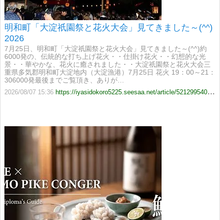
明和町「大淀祇園祭と花火大会」見てきました～(^^)
2026
7月25日、明和町「大淀祇園祭と花火大会」見てきました～(^^)約
6000発の、伝統的な打ち上げ花火・・仕掛け花火・・幻想的な光
景・・華やかな、花火に癒されました・・大淀祇園祭と花火大会三
重県多気郡明和町大淀地内（大淀漁港）7月25日 花火 19：00～21：
306000発最後までご覧頂き、ありが…
2026/08/07 15:36
https://iyasidokoro5225.seesaa.net/article/521299540.html