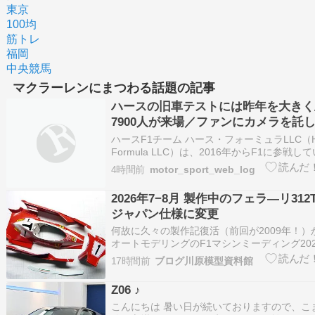
東京
100均
筋トレ
福岡
中央競馬
マクラーレンにまつわる話題の記事
ハースの旧車テストには昨年を大きく
7900人が来場／ファンにカメラを託
ーレン【F1 SNSまとめ】
ハースF1チーム ハース・フォーミュラLLC（H
Formula LLC）は、2016年からF1に参戦
合衆国のレーシング・コンストラクター。創
4時間前
motor_sport_web_log
ン・ハース（英語版）。 2026年現在のエン
『TGR・ハースF1チーム』（TGR Haas F…
2026年7−8月 製作中のフェラ―リ312
ジャパン仕様に変更
何故に久々の製作記復活（前回が2009年！）
オートモデリングのF1マシンミーディング20
ようと思ったからです。 なんとなくネットを
17時間前
ブログ川原模型資料館
上村アキヒロさんもとの事！勝手にテンショ
しまったのでした。 結果から言うと間に合わ
Z06 ♪
すが…
こんにちは 暑い日が続いておりますので、こ