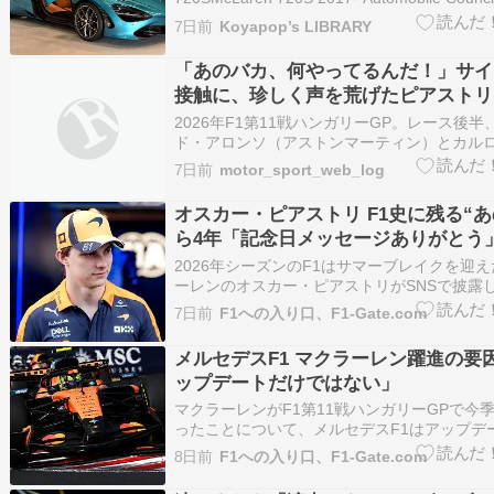
Koyapop took this picture in 2019 in Chiba.
7日前
Koyapop’s LIBRARY
「あのバカ、何やってるんだ！」サイ
接触に、珍しく声を荒げたピアストリ【
戦無線レビュー（2）】
2026年F1第11戦ハンガリーGP。レース後
ド・アロンソ（アストンマーティン）とカル
ツ（ウイリアムズ）がポジションを争ってい
7日前
motor_sport_web_log
に先行を許したサインツは、その直後に背後
オスカー・ピアストリ（マクラーレン）と接
オスカー・ピアストリ F1史に残る“あ
アストリは無…
ら4年「記念日メッセージありがとう
2026年シーズンのF1はサマーブレイクを迎
ーレンのオスカー・ピアストリがSNSで披露し
言”が、ファンの間で再び話題となっている。
7日前
F1への入り口、F1-Gate.com
は、F1史に残る契約騒動の発端となった「あ
4年を迎えたことだった。ピアストリは多くの
メルセデスF1 マクラーレン躍進の要
ジに対し、…
ップデートだけではない」
マクラーレンがF1第11戦ハンガリーGPで今
ったことについて、メルセデスF1はアップデ
認めつつも、「それだけでは説明できない」
8日前
F1への入り口、F1-Gate.com
マクラーレンはブダペストで大規模なアップ
入。ランド・ノリスがポールポジションを獲