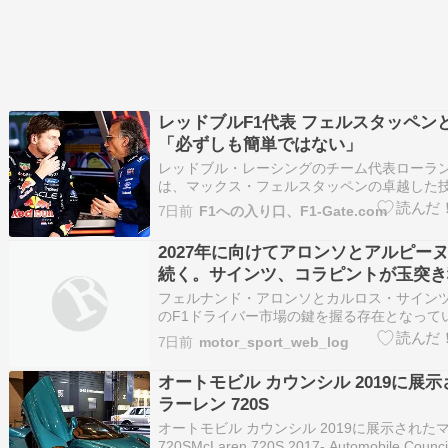
レッドブルF1代表 フェルスタッペン
「必ずしも簡単ではない」
レッドブル・レーシングのチーム代表ローラ
は、マックス・フェルスタッペンの卓越した
ードバックがチームに大きな恩恵をもたらし
7日前
F1への入り口、F1-Gate.com
で、その能力の高さゆえに「必ずしも簡単で
もあると明かした。 2026年シーズンのレッ
2027年に向けてアロンソとアルピー
続いている。昨年…
続く。サインツ、コラピントが玉突き
能性も
フェルナンド・アロンソとカルロス・サインツが
のF1ドライバー市場の鍵を握る存在となって
が来季の去就を決めるまでは、中団チームに
7日前
motor_sport_web_log
動きが起こることはなさそうだ。 もちろん、
ェルスタッペンの近い将来については依然と
オートモビル カウンシル 2019に展
透明さが残…
ラーレン 720S
オートモビル カウンシル 2019に展示された
720SMcLaren 720S 2017- Automobile Counci