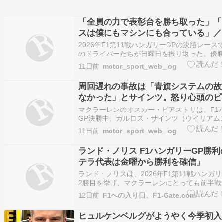
「全員の力で表彰台を勝ち取った」「
スは僕にもマシンにも合っている」／F
決勝トップ10コメント（2）
2026年F1第11戦ハンガリーGPの決勝レース
のドライバーたちが日曜日を振り返った。優勝
イバーはランド・ノリス（マクラーレン）、
11日前
motor_sport_web_log
ェルスタッペン（レッドブル）、アンドレア
トネッリ（メルセデス）、シャルル・ルクレ
周回遅れの事故は「青旗システムの故
ーリ）、…
なかった」とサインツ。怒り心頭のピ
はすべての主張を退け、激しく批判
マクラーレンのオスカー・ピアストリは、F1
GP決勝中、カルロス・サインツ（ウイリアム
れにしようとしていた際に起きたインシデン
11日前
motor_sport_web_log
レース後にも怒りが収まらない様子だった。
周回遅れになる直前にピアストリにヒットし
ランド・ノリス F1ハンガリーGP勝
て「もっともな理…
テラ代表は金曜から勝利を確信」
ランド・ノリスは、2026年F1第11戦ハンガ
2勝目を挙げ、マクラーレンにとっても前半戦
重要な勝利をもたらした。しかし本人は、金
12日前
F1への入り口、F1-Gate.com
は優勝など到底考えられなかったと明かしてい
で、マクラーレンのアンドレア・ステラ代表
ヒュルケンベルグがようやく今季初入
らチームの…