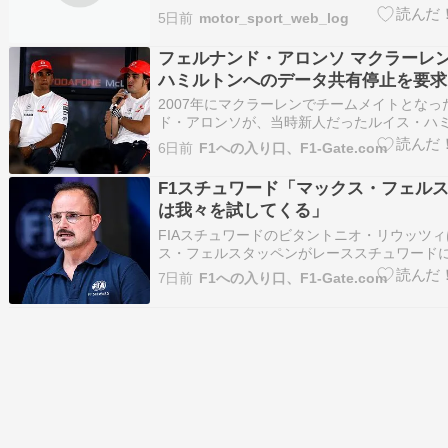
後実戦に投入する見通しであることを明らかに
5日前
motor_sport_web_log
ペストでのフリープラクティスで、マクラー
回転式リヤウイングのテストを行った。このい
フェルナンド・アロンソ マクラーレン
レナ”ウイン…
ハミルトンへのデータ共有停止を要求
2007年にマクラーレンでチームメイトとなっ
ド・アロンソが、当時新人だったルイス・ハ
データ共有を停止するようチームに要求して
6日前
F1への入り口、F1-Gate.com
らかになった。 当時アロンソのレースエンジ
マーク・スレイドが振り返り、この要求は却
F1スチュワード「マックス・フェル
の、アロンソが…
は我々を試してくる」
FIAスチュワードのビタントニオ・リウッツ
ス・フェルスタッペンがレーススチュワード
も判断が難しいドライバー」だと語った。 現在
7日前
F1への入り口、F1-Gate.com
ュワードを務める元F1ドライバーのリウッツ
スタッペンは常にレギュレーションの限界を
ており、その…