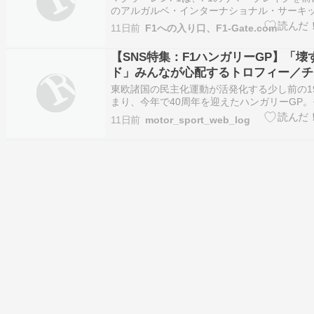
のアルガルベ・インターナショナル・サーキ
ィマオ）で2日間にわたるTPC（Testing of Previ
11日前
F1への入り口、F1-Gate.com
テストを実施した。 ランド・ノリス、オスカ
リ、リザーブドライバーのレオナルド・…
【SNS特集：F1ハンガリーGP】「壊
ド」みんなが心配するトロフィー／チ
領はF1フォトグラファー
東欧諸国の民主化運動が活発化する少し前の19
まり、今年で40周年を迎えたハンガリーGP
タリアGP（1981年から連続）を除けば2番
11日前
motor_sport_web_log
途絶えずに毎年F1を開催しているサーキット
マーブレイク前の最後のレースは、ディフェ
チ…