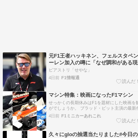
元F1王者ハッキネン、フェルスタペ
ーレン加入の噂に「なぜ調和がある現
す必要がある？」
ピアストリ「せやな」
4日前
F1情報通
マシン特集：映画になったF1マシン
せっかくの長期休みはF1を題材にした映画を
がでしょうか。 ブラッド・ピット主演の最新作「
Movie」以外にも、F1を題材にした映画は半
4日前
F1ミニカーあれこれ
作られた傑作がいくつも存在します。 今回は
画の個人的な感想と見どころ、そして登場マ
久々にgloの抽選当たりました#今日