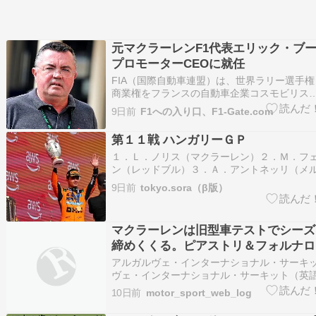
元マクラーレンF1代表エリック・ブー
プロモーターCEOに就任
FIA（国際自動車連盟）は、世界ラリー選手権
商業権をフランスの自動車企業コスモビリス
（Cosmobilis）と投資会社パーク・スクエ
9日前
F1への入り口、F1-Gate.com
（Park Square Capital）が取得したと発
い、元ロータスF1およびマクラーレンF1のチ
第１１戦 ハンガリーＧＰ
１．Ｌ．ノリス（マクラーレン）２．Ｍ．フ
ン（レッドブル）３．Ａ．アントネッリ（メ
４．Ｃ．ルクレール（フェラーリ）５．Ｌ．
9日前
tokyo.sora（β版）
（フェラーリ）６．Ｉ．ハジャー（レッドブ
ラッセル（メルセデス）８．Ｌ．ローソン（
Ｎ．ヒュルケンべルグ（ア…
マクラーレンは旧型車テストでシーズ
締めくくる。ピアストリ＆フォルナロ
ルティマオ初走行
アルガルヴェ・インターナショナル・サーキッ
ヴェ・インターナショナル・サーキット（英語: A
International Circuit）は、ポルトガル南
10日前
motor_sport_web_log
方にあるサーキット。 正式名称は、アウトー
テルナシオナル・ド・アルガルヴェ…