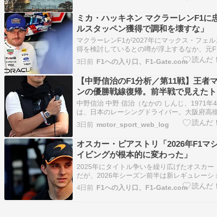
ともあり、非常に面白いレースでした。サマ
／夏開催の…
ミカ・ハッキネン マクラーレンF1に
ルスタッペン獲得で調和を壊すな」
マクラーレンF1が2027年にマックス・フェ
得を検討しているとの噂が浮上するなか、元F
ャンピオンのミカ・ハッキネンは、現在のド
3日前
F1への入り口、F1-Gate.com
ンアップを維持すべきだとの考えを示した。 2
ン序盤から、現行レギュレーションへの不満
【中野信治のF1分析／第11戦】王者
れる成…
ンの優勝戦線復帰。前半戦で見えたト
ムの車両特性と強み
中野信治 中野 信治（なかの しんじ、1971年4月
は、日本のレーシングドライバー。大阪府高槻
父の常治も家業と兼業しながらFFスーパーシ
3日前
motor_sport_web_log
や全日本F2選手権などに参戦したレーシング
あり、中野は父がレースに参戦する姿を鈴鹿
オスカー・ピアストリ「2026年F1マ
で…
イビングが根本的に変わった」
2025年にタイトル争いを繰り広げたオスカー
だが、2026年シーズン前半は新レギュレーシ
に苦戦した。しかし、マクラーレンのドライ
4日前
F1への入り口、F1-Gate.com
ズン終盤戦へ向けてマシンを速く走らせるた
ントを見つけつつあると明かした。 2026年
ワーユ…