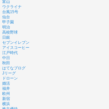
富山
ウクライナ
台風15号
仙台
甲子園
明治
高校野球
日銀
セブンイレブン
アイスコーヒー
江戸時代
中日
秋田
はてなブログ
Jリーグ
ドローン
婚活
福井
欧州
新宿
横浜
株主優待