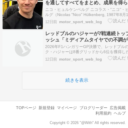
を通してすべてをまとめ、成果を得ら
も満足」アウディは選手権8位に
ニコ・ヒュルケンベルグ ニコラス・"ニコ"・
ルグ（Nicolas "Nico" Hülkenberg, 1987年8
西ドイツ・ノルトライン＝ヴェストファーレ
12日前
motor_sport_web_log
ェ郡エメリッヒ・アム・ライン出身のレーシ
ー。ニコ・ヒュルケンバーグ…
レッドブルのハジャーが7戦連続トッ
ッシュ「ミディアムタイヤでの不調が
もっと上に行けた」
2026年F1ハンガリーGP決勝で、レッドブル
ク・ハジャーは8番グリッドから6位を獲得し
から7戦連続の入賞で、すべて6位以上でフィ
12日前
motor_sport_web_log
いる。 スタートでジョージ・ラッセル（メル
ラブルで後退したため、ハジャーは7番手に上
より…
続きを表示
TOPページ
新規登録
マイページ
ブログリーダー
広告掲載
利用規約
ヘルプ
Copyright © 2026 "@With" All rights reserved.