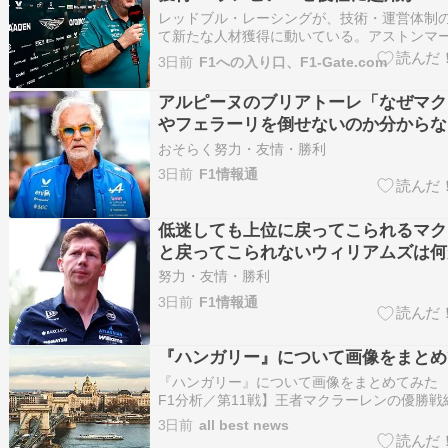
レッドブル・レーシングが、技術・運営体制
て新たな人材獲得に動いている。アストンマ
年にわたって要職を務めてきたトム・マッカ
3日前
F1への入り口、F1-Gate.com
スエンジニアリング部門の責任者として迎え
いう。 マッカローは2026年末をもってアス
アルピーヌのブリアトーレ「なぜマク
を離れることが…
やフェラーリを倒せないのか分からな
前はできたのに」
おそらく努力・友情・勝利
3日前
F1情報通
低迷しても上位に戻ってこられるマク
と戻ってこられないウィリアムズは何
努力・友情・勝利
3日前
F1情報通
『ハンガリー』について画像をまとめ
『ハンガリー』について画像をまとめてみた 
F1分析／第11戦】王者マクラーレンの優勝戦
戦で見えたトップ4チームの車両特性と強み 
3日前
all best news
ったハンガリーGPは、決勝の戦略が各チーム