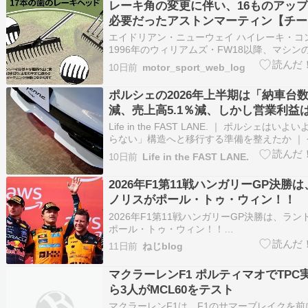
レーキ角の変更に伴い、16ものアッ
必要だったアストンマーティン【チー
ーカス／F1第11戦】
エイドリアン・ニューウェイ ハイレーキ・コ
1996年のウィリアムズ・FW18以降、マシン
車高を低く、リアの車高を比較的高く取り、
10日前
motor_sport_web_log
前傾姿勢になる「高レーキ角（ハイレーキ）
トとして取り入れている。ニューウェイは、
ポルシェの2026年上半期は「納車台数1
64キロバ…
減、売上高5.1％減、しかし営業利益は3
増」。新CEOのもと断行する「質重
Life in the FAST LANE. ｜ ポルシェはい
革に期待がかかる
らない」構造へと移行する準備を整えたか ｜
ェは「ポルシェにしかない武器」をもって戦
10日前
Life in the FAST LANE.
に 激動する世界情勢とEV（電気自動車）需
ど、自動車業界全体が逆風に晒される中、…
2026年F1第11戦ハンガリーGP決勝
ノリスがポール・トゥ・ウィン！！
2026年F1第11戦ハンガリーGP決勝は、ラ
ポール・トゥ・ウィン！！
https://news.yahoo.co.jp/articles/5a0e9ac
11日前
ねじblog
今季初勝利！！通算12勝目！！2位はマック
マクラーレンF1 ポルティマオでTPC
ら3人がMCL60をテスト
マクラーレンF1は、F1のサマーブレイクを