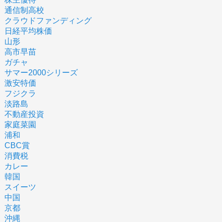
通信制高校
クラウドファンディング
日経平均株価
山形
高市早苗
ガチャ
サマー2000シリーズ
激安特価
フジクラ
淡路島
不動産投資
家庭菜園
浦和
CBC賞
消費税
カレー
韓国
スイーツ
中国
京都
沖縄