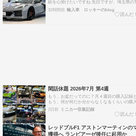
給を心掛けたいですね 先日ですが、埼玉県の
ット Z06をご成約いただきました お車を探
32時間前
輸入車 ロッキーのblog
度ご来店いただいており、色を大変気に入っ
した 他の車種も検討されておりましたので、
買うな…
閑話休題 2026年7月 第4週
もう、お盆だってのに７月４週目の購入記録
もう、何が何だか分からなくなるくらいの購
んにも呆れられてます(笑) 先ずは、ホットウ
2日前
ミニカー収集記録
スピアソです。今回は、気合いを入れて並び
をゲット出来ましたが・・・あまり通常のと
がしちゃってます…
レッドブルF1 アストンマーティンの
獲得へ ランビアーゼ後任に起用か