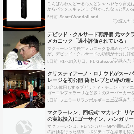
こんばんわんどーるらんど(⁠｡⁠･⁠ω⁠･⁠｡⁠)⁠ﾉ⁠そう
からパックスキャンして無かったなぁと思い先
スキャンして今月の抽選にチャレンジHiloの
5日前
SecretWondollland
SummerEditionノーマルとPlus両方出てた
600Pで回せるノーマルの方にチャレ…
デビッド・クルサード再評価 元マクラ
メカニック「過小評価されている」
マクラーレンで長年メカニックを務めたイン
が、デビッド・クルサードの功績が十分に評
い現状を「悲しい」と語った。 クルサードは1
5日前
F1への入り口、F1-Gate.com
2004年まで9シーズンにわたってマクラーレ
13勝を挙げたほか、2001年にはドライバーズ
クリスティアーノ・ロナウドがスーパ
位を獲得…
レージを初公開 偽セレブとの格の違
ける
1台10億円もするブガッティ・チェントディ
ガーニやフェラーリなど多くのスーパーカー
ルトガルのクリスティアーノ・ロナウド選手
5日前
フェラーリランボルギーニニュース
意外にも初公開しています。フェラーリのVI
ないモンツァSP1やデイトナSP3などのほか
マクラーレン、回転式“マカレナ”リ
スピードテ…
の実戦投入にゴーサイン。ハンガリー
トで好感触
マクラーレンは、F1ハンガリーGPで回転式
の評価を行った結果、ポジティブな結果を得