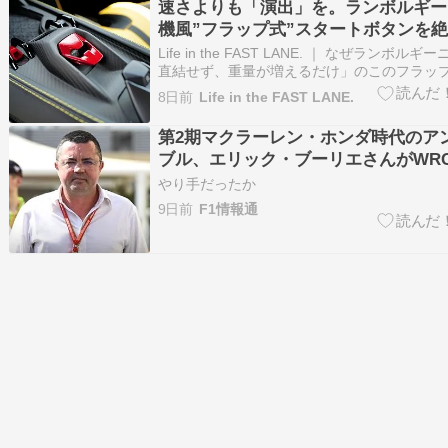
速さよりも「演出」を。ランボルギー
のまま決勝も制…
機風”フラップ式”スタートボタンを
ない納得の理由がデザイン部門責任者
Life in the FAST LANE. ｜ なぜランボル
語られる
直結せず、重量が増えるだけ」のこのフラッ
けるのか ｜ 「効率」を重視するフェラーリ
8日前
Life in the FAST LANE.
では「絶対に」採用することはないだろう シ
締め、ステアリングホイールを握り、視線…
第2期マクラーレン・ホンダ時代のア
ブル、エリック・ブーリエさんがWR
てると話題に
やり手だったか
9日前
F1情報通