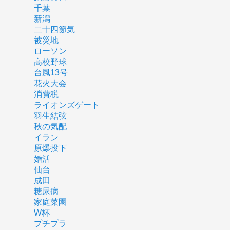
千葉
新潟
二十四節気
被災地
ローソン
高校野球
台風13号
花火大会
消費税
ライオンズゲート
羽生結弦
秋の気配
イラン
原爆投下
婚活
仙台
成田
糖尿病
家庭菜園
W杯
プチプラ