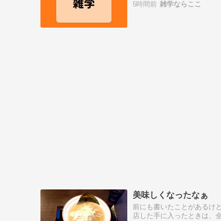
5時間前
雑学ならここ
斉史先生…
美味しくなったなぁ
前にも書いたことがあるけ
店した手に入ったときは、