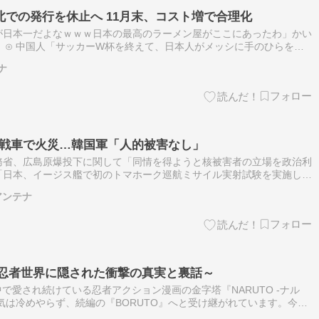
での発行を休止へ 11月末、コスト増で合理化
が日本一だよなｗｗｗ日本の最高のラーメン屋がここにあったわ」かい
】⊙ 中国人「サッカーW杯を終えて、日本人がメッシに手のひらを返
に親日なのに」「決勝の審判は完全にスペイン寄りだった」じゃぽに
ナ
1戦車で火災…韓国軍「人的被害なし」
務省、広島原爆投下に関して「同情を得ようと核被害者の立場を政治利
「日本、イージス艦で初のトマホーク巡航ミサイル実射試験を実施し成
海外の反応 お隣速報⊙ 韓国人「日本の中小企業で退職した時に請求
アンテナ
選～忍者世界に隠された衝撃の真実と裏話～
で愛され続けている忍者アクション漫画の金字塔『NARUTO -ナル
気は冷めやらず、続編の『BORUTO』へと受け継がれています。今回
もっと深く楽しめるような裏話や設定の秘密を集めました。作者の岸本