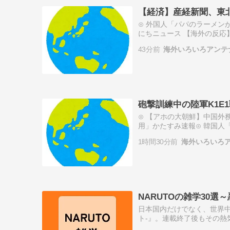
【経済】産経新聞、東北
⊙ 外国人「パパのラーメン
にちニュース 【海外の反応
した模様」 中国人「こんな
43分前
海外いろいろアンテ
か反応帳⊙ …
砲撃訓練中の陸軍K1E
⊙ 【アホの大朝鮮】中国外
用」かたすみ速報⊙ 韓国人
功したと発表・・・」→「」
1時間30分前
海外いろいろ
される費用…
NARUTOの雑学30
日本国内だけでなく、世界中
ト-』。連載終了後もその熱
は、そんなナルトの世界を