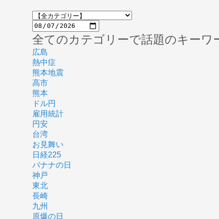
全てのカテゴリーで話題のキーワ
広島
熱中症
熊本地震
高市
熊本
ドル円
雇用統計
円安
台湾
お見舞い
日経225
バナナの日
神戸
東北
長崎
九州
原爆の日