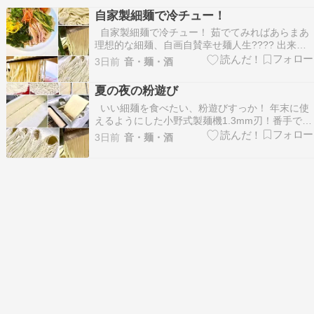
ル交換に協力しているような。チャーム作りなど
自家製細麺で冷チュー！
にもはまっているので、ボンボンドロップシール
自家製細麺で冷チュー！ 茹でてみればあらまあ
集めは終わりそ…
理想的な細麺、自画自賛幸せ麺人生???? 出来て
から思い出した、チャーシュー保存してんのあっ
3日前
音・麺・酒
たな〜 ま、よしとしよう 前日に買ってあったツ
マミ用のフグ皮、細く切ってあったからちょっと
夏の夜の粉遊び
トッピング???? #料理 #男の料理 #自…
いい細麺を食べたい、粉遊びすっか！ 年末に使
えるようにした小野式製麺機1.3mm刃！番手でい
うと23番 小野式の1.3は希少なので、ヤフオクと
3日前
音・麺・酒
かで出てきても高額、大事にせねば???? ちなみ
に切り刃色々3台あります???? かんすいも用意し
たし、いってみよー中華麺 強力＆中力…