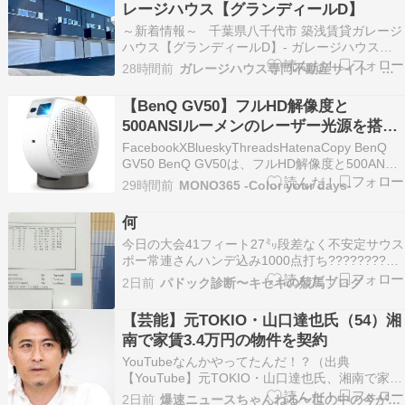
レージハウス【グランディールD】
集めは終わりそ…
～新着情報～ 千葉県八千代市 築浅賃貸ガレージ
ハウス【グランディールD】- ガレージハウスを
お探しなら【いえとくるまと】 千葉県八千代市
28時間前
ガレージハウス専門不動産サイト ガレージハウスブログ
築浅賃貸ガレージハウス【グランディールD】
「003」号室賃料値下げいたしました！ さらに、
【BenQ GV50】フルHD解像度と
「004」号室がご紹介可能になりました！ …
500ANSIルーメンのレーザー光源を搭載
した、天井投写にも対応するホーム向け
FacebookXBlueskyThreadsHatenaCopy BenQ
モバイルプロジェクターがAmazonにて
GV50 BenQ GV50は、フルHD解像度と500ANSI
ルーメンのレーザー光源を搭載した、天井投写に
17%OFFの99,434円
29時間前
MONO365 -Color your days-
も対応するホーム向けモバイルプロジェクターで
す。丸みのあるボディと回転スタンドにより、壁
何
はもちろ…
今日の大会41フィート27㍉段差なく不安定サウス
ポー常連さんハンデ込み1000点打ち????????他
のレーンはタップが多いさて練習サムホールドリ
2日前
パドック診断〜キセキの競馬ブログ
ル直したフェイズスターレッドリボルトゴールド
ラベル1️⃣ゲーム 168ゴールドラベルでストライク
【芸能】元TOKIO・山口達也氏（54）湘
4️⃣つ10ピンミス 2️⃣個セブン…
南で家賃3.4万円の物件を契約
YouTubeなんかやってたんだ！？（出典
【YouTube】元TOKIO・山口達也氏、湘南で家賃
3.4万円の物件を契約 ロフト付きワンルームの“新
2日前
爆速ニュースちゃんねる〜世の中の今がまるわかり〜