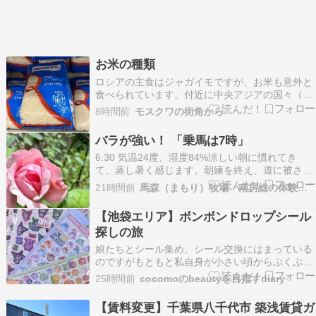
お米の種類
ロシアの主食はジャガイモですが、お米も意外と
食べられています。付近に中央アジアの国々（ウ
ズベキスタンなど）があるので、その国々ではお
8時間前
モスクワの街角から
米が多く食べられているのでその影響かなと思い
ます。日本でよく食べられている短粒米の他に長
バラが強い！ 「乗馬は7時」
粒米も普通に売っています。ウズベキスタンでは
6:30 気温24度、湿度84%涼しい朝に慣れてき
プロフと呼ばれる…
て、蒸し暑く感じます。朝練を終え、道に被さっ
ていた竹伐りへ。車に当たりそうな枯れ竹を片付
21時間前
馬森（まもり）牧場 南房総の体験牧場
け、風に押されて手前側に倒れた看板も起こし、
単管を足して固定。1人だと腰の上がらない仕事
【池袋エリア】ボンボンドロップシール
も、手を借りられればガッと行けて助かりました
探しの旅
♪曇りで…
娘たちとシール集め、シール交換にはまっている
のですがもともと私自身が小さい頃からぷくぷく
シールにはまって、シール帳を何冊も持っていた
25時間前
cocomoのbeautyを目指すdiary
ので親の方が積極的に娘たちのシール集めやシー
ル交換に協力しているような。チャーム作りなど
【賃料変更】千葉県八千代市 築浅賃貸ガ
にもはまっているので、ボンボンドロップシール