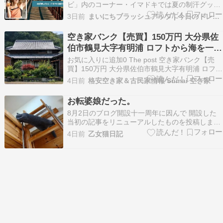
ビ」内のコーナー・イマドキでは夏の制汗グッズ
＆保湿アイテムを特集していたので、ご紹介しま
3日前
まいにちブラッシュアップ | 今日のトレンドをチェック
す。 めざましテレビで紹介！制汗＆保湿アイテム
今日のめざましテレビでは制汗アイテムと保湿ア
空き家バンク【売買】150万円 大分県佐
イテムを特集！ 顔汗対策のフェイスミストや、な
伯市鶴見大字有明浦 ロフトから海を一望
ど夏…
する 畑・倉庫付き６ＳＤＫ２階建古民家
お気に入りに追加0 The post 空き家バンク【売
上下水道
買】150万円 大分県佐伯市鶴見大字有明浦 ロフト
から海を一望する 畑・倉庫付き６ＳＤＫ２階建古
4日前
格安空き家＆古民家情報 Sumai 空き家
民家 上下水道 first appeared on Sumai空き家.
お転婆娘だった。
8月2日のブログ開設十一周年に因んで 開設した
当初の記事をリニューアルしたものを投稿します
姐さんがまだ生後9か月でお転婆娘だった頃の出
4日前
乙女猫日記
来事です この頃はまだ 体重が3.5キロくらいで身
軽でしたなので ロフトへの梯子もスイスイよじ登
ってました どうぞご覧くださいね～✼••┈┈••✼…