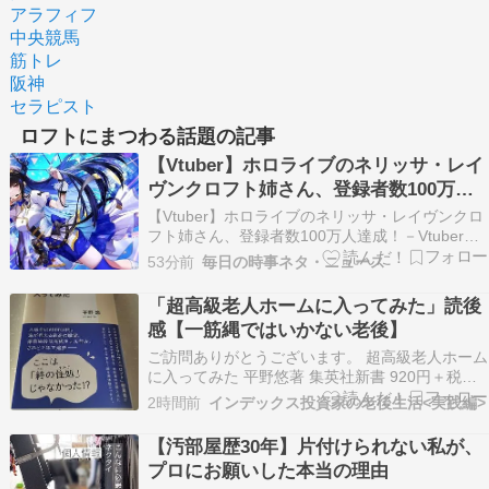
アラフィフ
中央競馬
筋トレ
阪神
セラピスト
ロフトにまつわる話題の記事
【Vtuber】ホロライブのネリッサ・レイ
ヴンクロフト姉さん、登録者数100万人
達成！
【Vtuber】ホロライブのネリッサ・レイヴンクロ
フト姉さん、登録者数100万人達成！－Vtuberタ
グ－ホロライブ RSSホロライブ さくらみこ 兎田
53分前
毎日の時事ネタ・ニュース
ぺこら 宝鐘マリン 戌神ころね 星街すいせい 白上
フブキ今日のNEW（0ﾟ・∀・）+ ﾜｸﾃｶ +1: 名無し
「超高級老人ホームに入ってみた」読後
の時事ネタ 202…
感【一筋縄ではいかない老後】
ご訪問ありがとうございます。 超高級老人ホーム
に入ってみた 平野悠著 集英社新書 920円＋税金
時はコロナ禍、ロシアのウクライナ侵攻の頃。
2時間前
インデックス投資家の老後生活<実践編>
78歳後期高齢者でライブハウス、ロフトの創設者
である平野悠さんは大好きな海を見ながら死にた
【汚部屋歴30年】片付けられない私が、
いと思うように。 千葉鴨川にできた6000万円…
プロにお願いした本当の理由