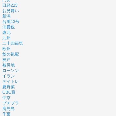
日経225
お見舞い
新潟
台風13号
消費税
東北
九州
二十四節気
欧州
秋の気配
神戸
被災地
ローソン
イラン
デイトレ
夏野菜
CBC賞
中京
プチプラ
鹿児島
千葉