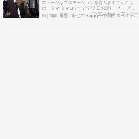
本ページはプロモーションを含みますこんにち
は、タマ タマヨです????先日お話しした、片付
けのプロ・みくろママさんたちとの2日間。関連
8時間前
最悪！転じてHappy〜自閉症スペクトラム姉妹の毎日〜
記事『【片付けられない家】意を決してプロ4名
に2日間お願いしました』こんにちは、タマ タマ
ヨです????ここは、息子の寝床になるはずだった
ロフト…