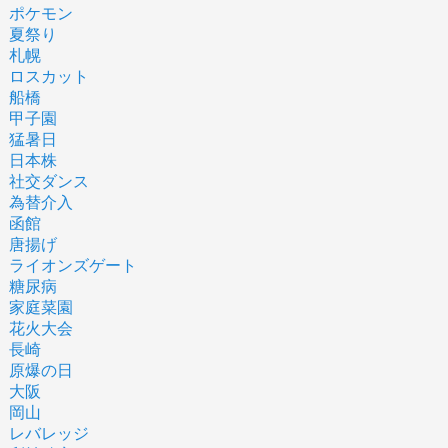
ポケモン
夏祭り
札幌
ロスカット
船橋
甲子園
猛暑日
日本株
社交ダンス
為替介入
函館
唐揚げ
ライオンズゲート
糖尿病
家庭菜園
花火大会
長崎
原爆の日
大阪
岡山
レバレッジ