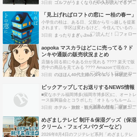
ラウンド後には 『今までとは明らかに初速が違う
3日前
ゴルフがうまくなりたい人が読んでるブログ
し 振りに行かなくても飛ぶ そしてありがたいの
がヒールヒットのミスに強い』 そんな嬉しいご報
「見上げればロフトの窓に ー桂の春ー」
告もいただき【Any-C System】の…
小学生の桂は、ある日、父親から引っ越しを提案
されます。 学区は変わるけど、今住んでいるのと
さほど離れていない町です。 唯一の友人功とも、
3日前
まったりまぎぃ2nd
会おうと思えばいつでも会える距離だと言うこと
もあって、桂はあっさり承諾しました。 新しい
aopoka マスカラはどこに売ってる？ド
家にはロフトがありました。 ある日、功に新しい
ンキや通販の販売状況まとめ
家を…
店舗を回る前に今ある分が見れる ???? 楽天で販
売中の商品を見てみる ???? Amazonで現在の取
扱いを見てみる aopoka マスカラは、Amazon・
3日前
のほほん40代主婦のダイエット体験記☆
Qoo10などの通販で購入できます。 ドンキで見
かけた声もありますが、店舗によって取扱い差が
ピックアップしてお送りするNEWS情報
かなり大きいです。 「探し…
■変なホテル福岡博多(福岡市博多区)に、オートレ
ース振興協会とコラボした「オトもっちルーム」
が登場した。「オトもっちルーム」は、
3日前
ホテル・旅館・観光業界の情報、最新ニュース
AutoRace.JP投票マスコットキャラクターである
「オトもっち」で客室をデザイン。イエローを基
めざましテレビ 制汗＆保湿グッズ（保湿
調としたコラボルームは壁に大きな「オトもっ
クリーム・フェイスパウダーなど）
ち」が描かれ…
2026年8月4日のフジテレビ系列「めざましテレ