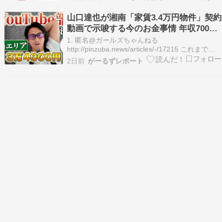
拠点”を公開「十分」 [Ailuropoda
melanoleuca★]）1 Ailuropoda melanoleuca ★
山口達也が湘南「家賃3.4万円物件」契約
：…
動画で示唆する今のお金事情 年収7000
万円を否定過去も
1. 匿名@ガールズちゃんねる
http://pinzuba.news/articles/-/17215 これまで期
間限定で借りていた3万5000円の都内の物件に内
2日前
がーるずレポート
装工事が入るため、退去することとなり、知り合
いのつてで不動産屋を紹介してもらい、昔から憧
れていた湘南エリアの物件を…