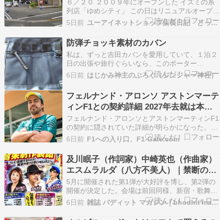
６／２０ ２００９年にオープンした イズミの系
列店「ゆめシティ」 この日はリニュアルオープン
の日 朝９時半に開店ですが既に数百人の行列 徒
5日前
ユーアイネットショップ店長日記 とっておき情報
歩１０分間て行けるショッピングセンター 人気度
は山口県で一番！ 今回の目玉は「ロフト」が県内
防弾チョッキ素材のカバン
初。 小倉に行くとロフトがありますが 今回から
私は、ずっと吉田カバンを愛用していて、１泊２
近…
日の出張や旅行ぐらいなら、このポーター
(PORTER)のビジネスバックを使っています。 そ
6日前
はじかみ神主のぶろぐ（ジンジャー神社）
して、２～３泊だと、吉田カバンのオリジナルブ
ランド・ラゲッジレーベル(LUGGAGE LABEL)の
フェルナンド・アロンソ アストンマーテ
旅行用のショルダーを使用します。 なお、吉田…
ィンF1との契約詳細 2027年去就は本人
次第
フェルナンド・アロンソとアストンマーティンF1
の契約に隠されていた詳細が明らかになった。
Sky SportsのF1コメンテーターであるデビッド・
6日前
F1への入り口、F1-Gate.com
クロフトによると、アロンソは5年契約を結んで
おり、そのうち2年間がレースドライバー、残る3
及川眠子（作詞家）中崎英也（作曲家）
年間がブランドアンバサダーとしての契約になっ
エスムラルダ（八方不美人）｜禁断のト
て…
ークイベント第２弾開催
5月に開催された第1弾が大好評を博し、第2弾の
開催が決定した。会場は前回同様、新宿・歌舞伎
町にある“銀河系初のトーク・ライブハウ
6日前
雑誌 バディット マガジン｜bhodhit magazine
ス”LOFT/PLUS ONE（ロフトプラスワン）。今回
は質問フォームも設けられ、事前アンケ […]