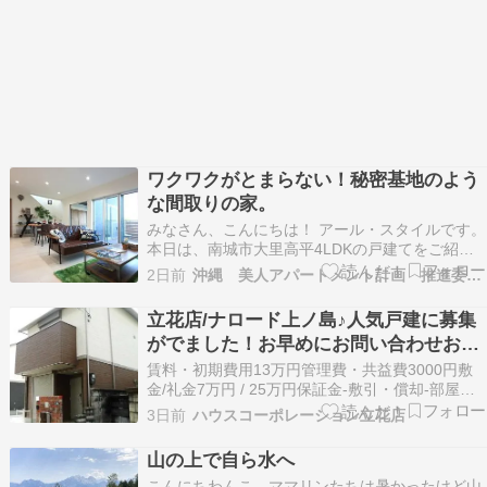
ワクワクがとまらない！秘密基地のよう
な間取りの家。
みなさん、こんにちは！ アール・スタイルです。
本日は、南城市大里高平4LDKの戸建てをご紹介
いたします♪こちらはオーナーチェンジ物件とな
2日前
沖縄 美人アパートメント計画 推進委員会
っております。 －－－－－－－－－－－－－－－
－ 物件名：高平10 アールキューブ＋メザニンロ
立花店/ナロード上ノ島♪人気戸建に募集
フト 住 所：沖縄県南城市大里高平 間取り：4L…
がでました！お早めにお問い合わせお待
ちしております！
賃料・初期費用13万円管理費・共益費3000円敷
金/礼金7万円 / 25万円保証金-敷引・償却-部屋情
報間取り3LDK専有面積72.86m2向き西建物種別
3日前
ハウスコーポレーション立花店
一戸建て築年数築10年アクセス阪急神戸線/武庫
之荘駅 歩14分ＪＲ東海道本線/立花駅 歩18分阪急
山の上で自ら水へ
神戸線/塚口駅 歩20分所…
こんにちわんこ。ママリンたちは暑かったけど山