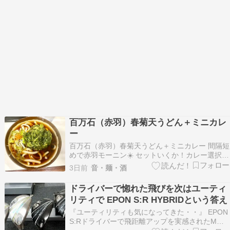
百万石（赤羽）春菊天うどん＋ミニカレ
ー
百万石（赤羽）春菊天うどん＋ミニカレー 間隔短
めで赤羽モーニン☀️ セットいくか！カレー選択で
春菊追加、うどん 券売機に輝くアルコール類の安
3日前
音・麺・酒
さ＆キリンレモン！ はい好きなんです、このぶっ
とい茹でうどん！ そして純度高めの香りまくり春
ドライバーで惚れた飛びを次はユーティ
菊天、あーすき焼き食べたい???? ミニとはい…
リティで EPON S:R HYBRIDという答え
『ユーティリティも気になってきた・・』 EPON
S:Rドライバーで飛距離アップを実感されたM様