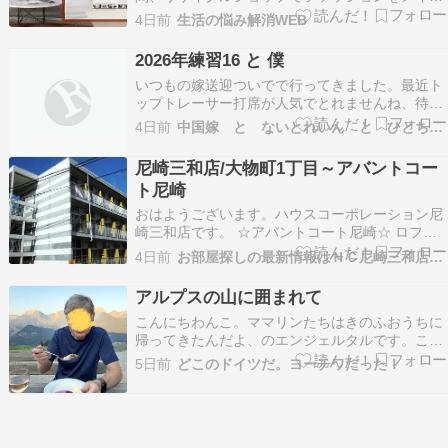
で担当しつつ、「家具・家電」の担当を兼任。買
4日前
生活の悩み解消WEB
取から修理・クリーニング・販売業務を現場で学
びました。 この記事を書いた人をフォローする
2026年練習16 と 僕
「寝返りを打つたびにロフトベッドが揺れる…」
いつもの嫁送迎ついでで行ってきました。最近ト
「ボル…
ップトレーサー打席が人気でとれませんね、待つ
のが嫌なのであいてる打席へ行きます。300弱打
4日前
中国嫁 と ないとれいん と ひとちぼっちごるふ
ってきました。◆右目と鼻先とボールこれやって
る方が方向性の当たりが良いです。左目を閉じで
尼崎三和店/大物町1丁目～アバントコー
右目で合わせた方が良い下げですね、そのままボ
ト尼崎
ールをよく見る…
おはようございます。ハウスコーポレーション尼
崎三和店です。 ☆アバントコート尼崎☆ ロフト
付きで便利！収納も豊富ですよ(^^♪ 家賃52,000円
4日前
お部屋探しの最新情報はＨＣ尼崎三和店へ。
共益費0円 敷金礼金なしです。 詳しくはお問い合
わせを ↓↓応援お願い致します↓↓人気ブログランキ
アルプスの山に囲まれて
ングへ ★☆★☆★☆★☆★☆★☆…
こんにちわんこ。ママリンたちはきのふおうちに
帰ってきたんだよ、のエンジェルタルです。これ
は2011年12月・7歳の時のタルちゃんです。２泊
5日前
どこのドイツだ。ヨーチワだった！
３日のプチ旅行中でしたが、きのふ帰ってきまし
た。今回は末っ子とBN君に誘われてオーストリ
ア・Saalachtalのとある山小屋の中のFeWo（…