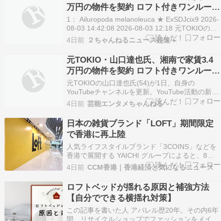
万円の物件を契約 ロフト付きワンルーム
の“新拠点”を公開「十分」 #YouTube |
1： Ailuropoda melanoleuca ★ ExSDJcix9 2026-
湘南のどこよ
08-03 14:42:08 2026-08-03 12:18 元TOKIOの山
口達也氏（54）が1日、自身のYouTubeチャンネ
4日前
２ちゃんねるニュース超速＋
ルを更新。YouTube活動の新たな拠点として神奈
川・湘南エリ…
元TOKIO・山口達也氏、湘南で家賃3.4
万円の物件を契約 ロフト付きワンルーム
の“新拠点”を公開「十分」
元TOKIOの山口達也氏(54)が1日、自身の
YouTubeチャンネルを更新。YouTube活動の新た
な拠点として神奈川・湘南エリアの物件を契約し
4日前
芸能エンタメちゃんねる
たことを報告した。 続きを読む ≫ 山口達也 神奈
川県 芸能
日本の雑貨ブランド「LOFT」期間限定
で香港に再上陸
人気ライフスタイルブランド「3COINS」などを
香港で展開する YAICHI グループによると、8月
下旬に、旺角の新世紀広場（MOKO）に1年間の
4日前
CCM香港｜香港経済と気になるニュース
期間限定で日本の生活雑貨チェーン店「ロフト／
LOFT」を出店することを発表しました。「ロフ
ロフトベッドが揺れる原因と補強方法
ト／LOFT」が香港に出店するのは15年ぶ…
【自分でできる横揺れ対策】
この記事を書いた人 アパレル歴20年。その内6年
間、リサイクルショップでファッションをメイン