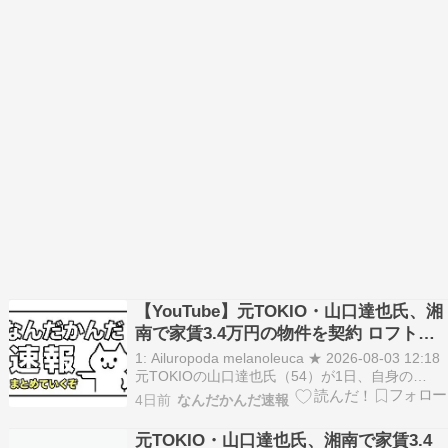
【YouTube】元TOKIO・山口達也氏、湘
南で家賃3.4万円の物件を契約 ロフト付
きワンルームの“新拠点”を公開「十分」
1: Ailuropoda melanoleuca ★ 2026-08-03 12:18
元TOKIOの山口達也氏（54）が1日、自身の
YouTubeチャンネルを更新。YouTube活動の新た
4日前
なんだかんだ速報
な拠点として神奈川・湘南エリアの物件を契約し
たことを報告した。 山口によると、これまで期…
元TOKIO・山口達也氏、湘南で家賃3.4