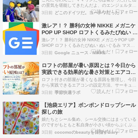
の景気を堪能してきたんだよ、のエンジェルタル
です。これは2011年12月・7歳の時のタルちゃん
3日前
どこのドイツだ。ヨーチワだった！
です。末っ子とBN君に誘われて２泊３日のオー
ストリア・Saalachtalのとある山小屋でプチバカ
激レア！？ 勝利の女神 NIKKE メガニケ
ンスを楽しんできたことを書いています。これ
POP UP SHOP ロフトくるみたぴぬい ぬ
ま…
いぐるみ マスコット エレグ 限定ショッ
激レア！？ 勝利の女神 NIKKE メガニケPOP UP
プ品！ - Universidad de Sevilla
SHOP ロフトくるみたぴぬい ぬいぐるみ マスコ
ット エレグ 限定ショップ品！ Universidad de
3日前
Google ニュース - NIKKE
Sevilla
ロフトの部屋が暑い原因とは？今日から
実践できる効果的な暑さ対策とエアコン
活用法
ロフト付きの部屋が暑くなる原因を整理し、今日
から実践できるエアコンの設定方法、サーキュレ
ーターの効果的な配置、日射を遮る工夫などの暑
3日前
季節快適ラボ
さ対策を解説します。無理のない快適な室内環境
を整えましょう。
【池袋エリア】ボンボンドロップシール
探しの旅
娘たちとシール集め、シール交換にはまっている
のですがもともと私自身が小さい頃からぷくぷく
シールにはまって、シール帳を何冊も持っていた
3日前
cocomoのbeautyを目指すdiary
ので親の方が積極的に娘たちのシール集めやシー