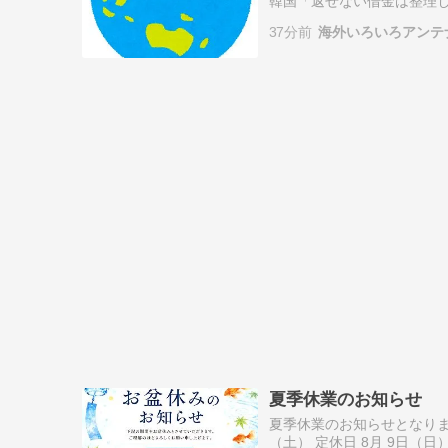
韓国「返せない借金は整理し
国、CPTPP加盟で１兆円
37分前
海外いろいろアンテ
協…
夏季休業のお知らせ
夏季休業のお知らせとなります。
（土） 定休日 8月 9日（日）