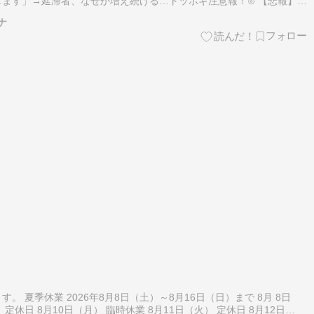
ます」→延滞者、なぜか増え続ける…トッポギ注意報！⊙ 【悲報】韓
効果試算も”福島問題”が立ちはだかるトッポギ注意報！⊙ 韓国サッカー
ナ
 夏季休業 2026年8月8日（土）～8月16日（日）まで 8月 8日
 定休日 8月10日（月） 臨時休業 8月11日（火） 定休日 8月12日