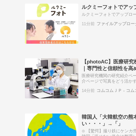
ルクミーフォトでアッ
ルクミーフォトでアップロ
11分前
ファイルアップローダ
【photoAC】医療
｜専門性と信頼性を高
医療研究機関の研究紹介ペ
介ページで写真をどう活かす
写真素材は研究紹介の“専門
14分前
コムコムＪＰ - コム
の写真…
韓国人「大韓航空の熊
い・・・」→「」
⊙ 【驚愕】撮り鉄にケンカ