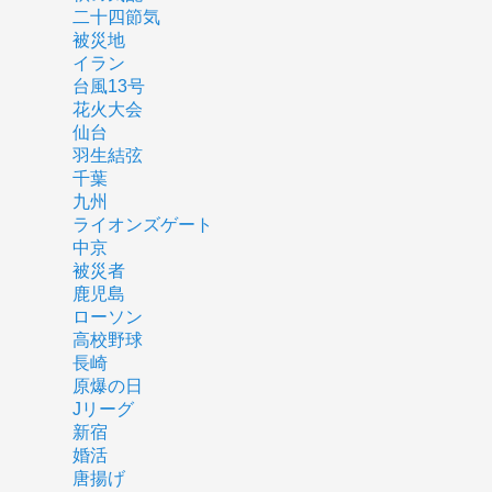
二十四節気
被災地
イラン
台風13号
花火大会
仙台
羽生結弦
千葉
九州
ライオンズゲート
中京
被災者
鹿児島
ローソン
高校野球
長崎
原爆の日
Jリーグ
新宿
婚活
唐揚げ