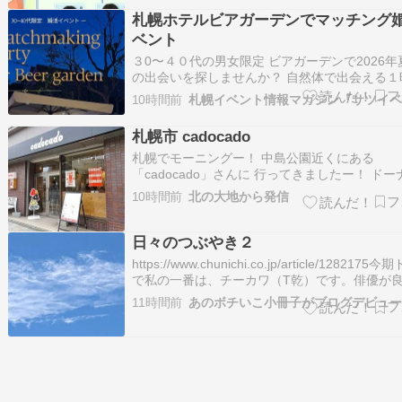
優）は、充の「ごめんね」というひと言から、
分のもとへ帰ってくるつもり…
札幌ホテルビアガーデンでマッチング
ベント
３0〜４０代の男女限定 ビアガーデンで2026年
の出会いを探しませんか？ 自然体で出会える１
０分 イベント苦手、、、という方向けに 自然
10時間前
札幌イベント情報マガジン『サツイベ
が弾む仕組みをご用意しています お一人での参
welcome!! ビールが苦手でも、ノンアルコール
札幌市 cadocado
ーもご用意しておりま…
札幌でモーニングー！ 中島公園近くにある
「cadocado」さんに 行ってきましたー！ ド
フェですが、 モーニングも始めたと聞いて。 
10時間前
北の大地から発信
くだと散歩後の朝ご飯必要ですからねー。 人気
フルプレートは売り切れ…。 やっぱり朝ご飯人
だよー！ ベーグルサンドセットい…
日々のつぶやき２
https://www.chunichi.co.jp/article/1282175
で私の一番は、チーカワ（T乾）です。俳優が
え。とりわけ、中島歩。短髪にして、イケオジ
11時間前
あのボチいこ小冊子がブログデビュー
間臭いオジサンに脱皮した。あの声と間は、独
たすら上手い蒼井優との掛け合いは、ずっと見