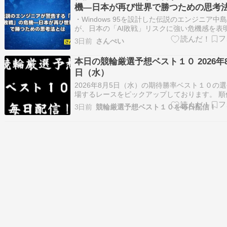
機—日本が再び世界で勝つための思考
・Windows 95を設計した伝説のエンジニア中
が、日本の「AI敗戦」リスクに強い危機感を表明
IT革命での出遅れを繰り返さぬよう、AI技術の
3日前
さんぺい
な実装とスピード感を持った構造改革を提言。 
基準で戦う
本日の競輪厳選予想ベスト１０ 2026年
日（水）
2026年8月5日（水）の期待勝率ベスト１０の
場するレースをピックアップしております。 順
場・Ｒ 車番 選手 期待勝率 第10位 西武園2Ｒ 7
3日前
競輪厳選予想ベスト１０を毎日配信！
坂 駿一 38.6％ 詳細は「競輪新聞ゼロ」へ 第９
5Ｒ 1番 村田 奈穂 38.8％ 詳細は「競輪新聞ゼ