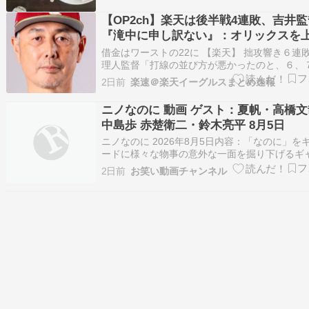
うカレーをいただき、ライブスタート。いつも
に最初は僕の演奏。先日のリュート中島くんと
【OP2ch】楽天は後半戦4連敗、吉井監
『滝中に申し訳ない』：オリックスを
9安打も1得点のみ【なんでも実況J】
借金はワーストの22に 【楽天】 拙攻響き６連敗
理人監督「打線の並び方が悪かったのと、６、
作戦のところ」記録に残らない守備の“ミス”も散
2日前
楽速＠楽天イーグルスまとめ速報
パ・リーグ オリックス３―１楽天（５日・京セ
ム） 楽天はオリックスに競り負け、６連敗を喫
ニノなのに 動画 ゲスト：夏帆・高橋
後半戦初白星はまたお預け…
中島歩 赤楚衛二・鈴木亮平 8月5日
ニノなのに 2026年8月5日内容：「なのに」を
ードに様々な物事の意外な一面を掘り下げるギ
発掘バラエティ！出演者：二宮和也 夏帆・高橋
2日前
お笑い動画チャンネル
中島歩 金子貴