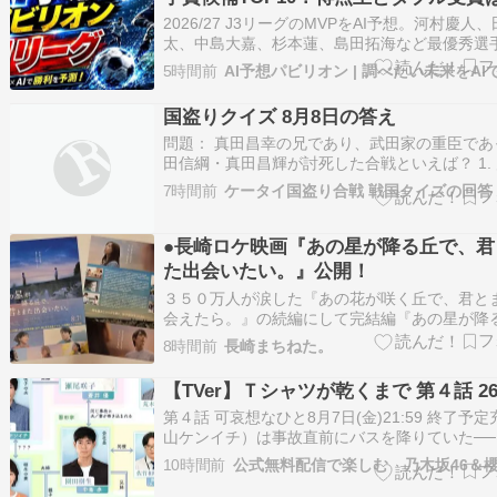
2026/27 J3リーグのMVPをAI予想。河村慶人
太、中島大嘉、杉本蓮、島田拓海など最優秀選
補TOP10をランキング形式で徹底分析します。
5時間前
https://sirabetaikoto.com/jleague26_27 2026
ンのJ3最優秀選手賞に輝…
国盗りクイズ 8月8日の答え
問題： 真田昌幸の兄であり、武田家の重臣であ
田信綱・真田昌輝が討死した合戦といえば？ 1.
の戦い 2. 長篠の戦い 3. 三方ヶ原の戦い 4. 砥
7時間前
ケータイ国盗り合戦 戦国クイズの回答
い 正解： 2. 長篠の戦い ???? 関連書籍・商品
道を懼れず［立志篇］（上） 真田昌幸 連戦記 
●長崎ロケ映画『あの星が降る丘で、君
た出会いたい。』公開！
３５０万人が涙した『あの花が咲く丘で、君と
会えたら。』の続編にして完結編『あの星が降
で、君とまた出会いたい。』が２０２６年８月
8時間前
長崎まちねた。
公開されました！長崎市でもロケが行われ中島
長崎の風景がたくさんスクリーンに登場します
【TVer】Ｔシャツが乾くまで 第４話 260
歌は、長崎出身の福山雅治さん。私も初日に鑑
第４話 可哀想なひと8月7日(金)21:59 終了予
山ケンイチ）は事故直前にバスを降りていた──
な衝撃の事実を知った矢先、喫茶「ひこうき」
10時間前
ってきた充からの電話を取ってしまった咲子（