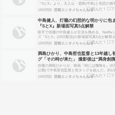
『SとX』より、主人公・霜鳥(中島)と初恋の相
美(新木優子)、そして彼らを取り巻く登場人物
18時間前
芸能エンタメちゃんねる
姿を収めた最新場面写真5点が一挙解禁となった
きを読む ≫ 中島健人 新木優子 中村蒼 三浦り
中島健人、灯籠の幻想的な明かりに包
芸能
『SとX』新場面写真5点解禁
歌手で俳優の中島健人が主演を務める、Netflix
ズ『SとX』(20日配信)の新場面写真5点が解禁
た。 続きを読む ≫ 中島健人 俳優 STARTO 配
18時間前
芸能エンタメちゃんねる
ビス Netflix 芸能
満島ひかり、中島哲也監督と13年越し
グ「その時が来た」 撮影後は“満身創痍
俳優の満島ひかりが、映画『時には懺悔を』(8月
公開)で中島哲也監督と初タッグを組んだ。約1
交わした約束が実現した撮影時のエピソードと
19時間前
芸能エンタメちゃんねる
な場面写真が解禁された。 続きを読む ≫ 中島哲
島ひかり 邦画 映画