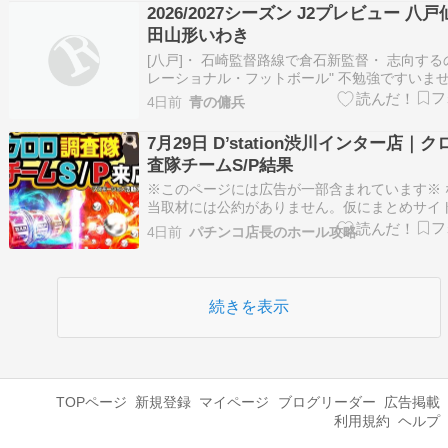
であろう生徒さん達と歌って踊ってお芝居して
2026/2027シーズン J2プレビュー 八
子供達は子役？？ 会場は羽村…
田山形いわき
[八戸]・ 石崎監督路線で倉石新監督・ 志向する
レーショナル・フットボール" 不勉強ですいま
分からん・ 県主導で三位一体となって新スタジ
4日前
青の傭兵
設へ。 どこぞの県とは大違い。日程 11/21H
3/20or21H[秋田]・ 吉田語録の日めくりカレン
7月29日 D’station渋川インター店｜
よ!・ "組…
査隊チームS/P結果
※このページには広告が一部含まれています※ 
当取材には公約がありません。仮にまとめサイ
公約が掲載されているとしたらその情報はデマ
4日前
パチンコ店長のホール攻略
そのようなサイトが存在した場合はこちらのフ
よりお問い合わせください。掲載削除の連絡を
が仮に応じない場合は営業妨害として…
続きを表示
TOPページ
新規登録
マイページ
ブログリーダー
広告掲載
利用規約
ヘルプ