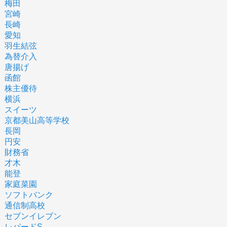
梅田
宮崎
長崎
愛知
羽生結弦
為替介入
唐揚げ
函館
株主優待
横浜
スイーツ
京都美山高等学校
長岡
円安
財務省
才木
能登
家庭菜園
ソフトバンク
通信制高校
セブンイレブン
レパードS