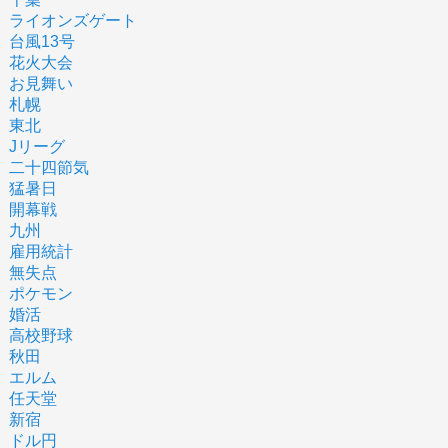
ライオンズゲート
台風13号
花火大会
お見舞い
札幌
東北
Jリーグ
二十四節気
猛暑日
開幕戦
九州
雇用統計
無失点
ポケモン
婚活
高校野球
秋田
エルム
任天堂
新宿
ドル円