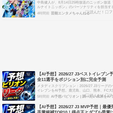
中島健人が、8月14日25時放送のニッポン放送
ルナイトニッポン』のパーソナリティを担当す
が決定した。中島が『オールナイトニッポン』
4時間前
芸能エンタメちゃんねる
称“1部”のパーソナリティを担当するのは初。 
読む ≫ 中島健人 オールナイトニッポン ラジオ
【AI予想】2026/27 J3ベストイレブン
全11選手をポジション別に完全予測
メタディスクリプション：2026/27 J3リーグ
イレブンをAI予想。鹿児島、山口、熊本、FC大
昇格候補を中心に、田村翔太、河村慶人、中島
5時間前
注目選手11人を予測します。 推奨URL：j3-2026-
best-eleven-prediction 2026/2…
【AI予想】2026/27 J3 MVP予想｜最
手賞候補TOP10！得点王とダブル受賞