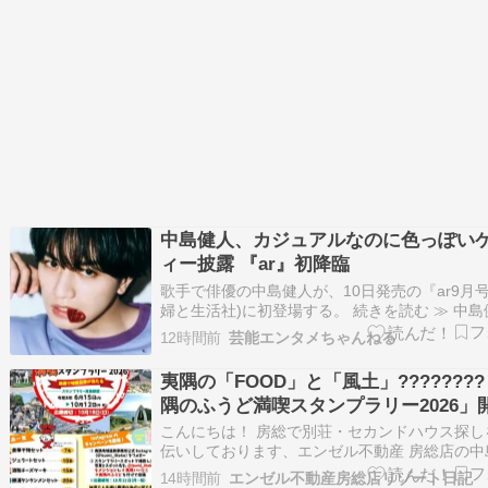
中島健人、カジュアルなのに色っぽい
ィー披露 『ar』初降臨
歌手で俳優の中島健人が、10日発売の『ar9月号
婦と生活社)に初登場する。 続きを読む ≫ 中島
STARTO 雑誌 芸能
12時間前
芸能エンタメちゃんねる
夷隅の「FOOD」と「風土」????????
隅のふうど満喫スタンプラリー2026」
中！
こんにちは！ 房総で別荘・セカンドハウス探し
伝いしております、エンゼル不動産 房総店の中
す。 皆さんは、お出かけ先を決めるときに「今
14時間前
エンゼル不動産房総店リゾート日記