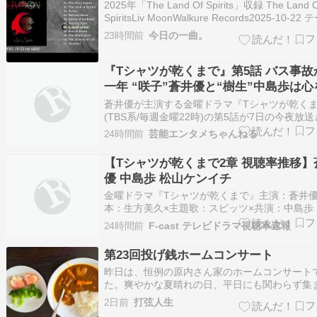
2025年「The Land Of Spirits」収録 The Land 
SpiritsLiv MoonWalkure Records2025-10-22 
「山」で続けます。 2009年デビュー。谷村有
23時間前
今日の一曲。
や中島愛などへの楽曲提供で有名な西脇辰弥さ
ロデュー…
『Tシャツが乾くまで』第5話 バス事故
一年 “咲子”蒼井優と“樹生”中島歩は心
しあえる関係に
蒼井優が主演する金曜ドラマ『Tシャツが乾く
(TBS系/毎週金曜22時)の第5話が7日の今夜放
る。 続きを読む ≫ Tシャツが乾くまで 蒼井優 
24時間前
芸能エンタメちゃんねる
テレビCM 芸能
【Tシャツが乾くまで2章 視聴率推移】
優 中島歩 松山ケンイチ
金曜ドラマ『Tシャツが乾くまで』主演：蒼井優
本：生方美久×主題歌：スピッツ×共演：中島歩
文哉・夏帆・松山ケンイチとある事故に巻き込
24時間前
F-cast テレビドラマ視聴率速報
二組の夫婦の“愛”と
第23回投げ銭ホームコンサート
昨日は、恒例の原内さん家のホームコンサート
た。爽やかな夏晴れの日、平日にも関わらず集
くださった皆さんと楽しい時間を過ごしました
2日前
打弦人生
過ぎに原内邸へ。お孫ちゃんたちが作ってくれ