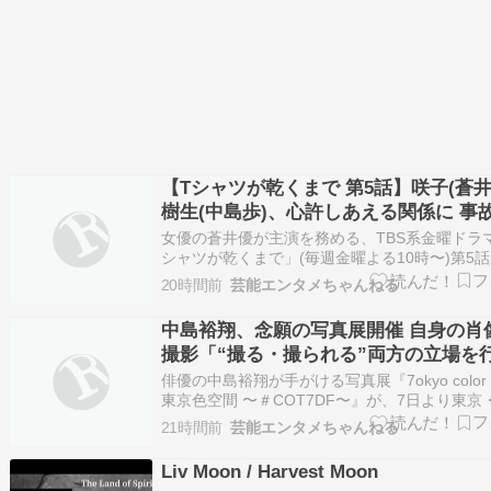
【Tシャツが乾くまで 第5話】咲子(蒼井
樹生(中島歩)、心許しあえる関係に 事
一年・新たな章の幕上がる
女優の蒼井優が主演を務める、TBS系金曜ドラ
シャツが乾くまで」(毎週金曜よる10時〜)第5話
日に放送される。 続きを読む ≫ 蒼井優 Tシャ
20時間前
芸能エンタメちゃんねる
くまで Tシャツが乾くまであらすじ 芸能
中島裕翔、念願の写真展開催 自身の肖
撮影「“撮る・撮られる”両方の立場を
する自分を詰め込んだ」
俳優の中島裕翔が手がける写真展『7okyo color s
東京色空間 〜＃COT7DF〜』が、7日より東京
のソニーイメージングギャラリー銀座でスター
21時間前
芸能エンタメちゃんねる
る。 続きを読む ≫ 中島裕翔 芸能
Liv Moon / Harvest Moon