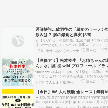
医師解説…飲酒後の「締めのラーメン
原因は？ 脳の錯覚と真実 [8/5]
⊙ 【マジかよ】中島翔哉、31歳で超サプライズ
帰へ!!!!!!ひえたコッペパン⊙ 韓国人「マット・
ンが高尺スカイドームに現れた…名前が似た選
2日前
海外いろいろアンテナ
ッドソンを応援しに来たとか『映画プロモーシ
来韓しましたが野球も楽しみました』」パンコリ
【画像アリ】松本怜生 『お姉ちゃんの
国人「日本の子どもたちの…
ん』水川菖 役 wiki プロフィール ドラ
まとめ
timeleszの橋本将生（26）が主演し、俳優の中
（19）がヒロインを務める映画『お姉ちゃんの
ん』（12月4日公開、木村真人監督）。 女子高
2日前
てんしょく飯 Blog
イ（中島瑠菜）が、姉の恋人・翠（橋本将生）
な優しさに触れる中で、次第に恋心を抱いてい
【今日】8/6 大村競艇 全レース | 無料A
描く。 主人公・スイの幼…
▼ 目次第1R第2R第3R第4R第5R第6R第7R第8
第10R第11R第12R 大村 第1R 2026年08月06日 
ード24（大村） / 第1R 電話投票締切予定: 15:20 --