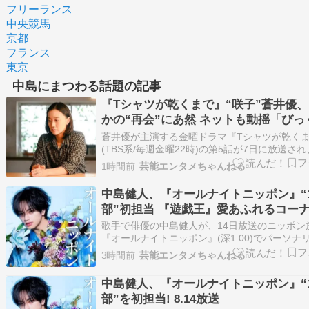
フリーランス
中央競馬
京都
フランス
東京
中島にまつわる話題の記事
『Tシャツが乾くまで』“咲子”蒼井優
かの“再会”にあ然 ネットも動揺「びっ
した!!」「今さら?!」(ネタバレあり)
蒼井優が主演する金曜ドラマ『Tシャツが乾く
(TBS系/毎週金曜22時)の第5話が7日に放送さ
トで衝撃的な展開を迎えると、ネット上には「
1時間前
芸能エンタメちゃんねる
ぁ!!びっくりした!!」「声出た!!」「えっ?今さら
どの反響が巻き起こった。 続きを読む ≫ Tシ
中島健人、『オールナイトニッポン』“
くまで 蒼井…
部”初担当 『遊戯王』愛あふれるコー
『人生アイズ相談ドラゴン』も実施
歌手で俳優の中島健人が、14日放送のニッポン
『オールナイトニッポン』(深1:00)でパーソナ
を担当することが決定した。3rdシングル「鬼
3時間前
芸能エンタメちゃんねる
事/Fiction Love」が19日にリリースされるこ
して、中島が通称“1部”のパーソナリティを初め
中島健人、『オールナイトニッポン』“
する。 続きを読…
部”を初担当! 8.14放送