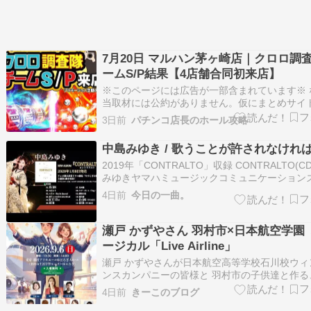
7月20日 マルハン茅ヶ崎店｜クロロ調
ームS/P結果【4店舗合同初来店】
※このページには広告が一部含まれています※ 
当取材には公約がありません。仮にまとめサイ
公約が掲載されているとしたらその情報はデマ
3日前
パチンコ店長のホール攻略
そのようなサイトが存在した場合はこちらのフ
よりお問い合わせください。掲載削除の連絡を
中島みゆき / 歌うことが許されなけれ
が仮に応じない場合は営業妨害として…
2019年「CONTRALTO」収録 CONTRALTO(C
みゆきヤマハミュージックコミュニケーション
2020-01-08 テーマ:「山」で続けます。 70年
4日前
今日の一曲。
一線で活躍を続ける、女性シンガーソングライ
第一人者です。現在までにオリジナルアルバムが
以上リ…
瀬戸 かずやさん 羽村市×日本航空学園 
ージカル「Live Airline」
瀬戸 かずやさんが日本航空高等学校石川校ウィ
ンスカンパニーの皆様と 羽村市の子供達と作る
機を舞台にした作品にご出演。 一般人と一緒に
4日前
きーこのブログ
立つのは少し珍しいですね。 航空関係のお仕事