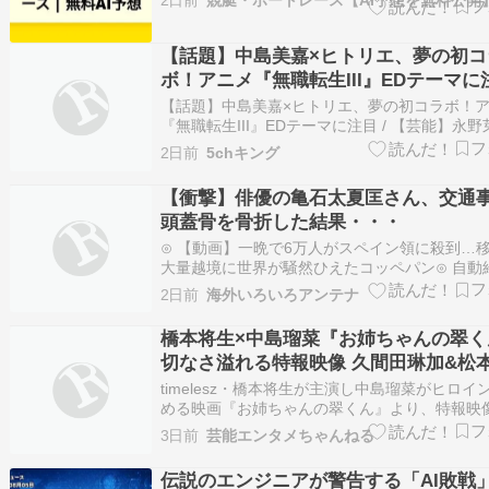
2日前
競艇・ボートレース【AI予想を無料公開
----------------------- ◎ 5号艇 中嶋誠一 …
【話題】中島美嘉×ヒトリエ、夢の初コ
ボ！アニメ『無職転生III』EDテーマに
【話題】中島美嘉×ヒトリエ、夢の初コラボ！
『無職転生III』EDテーマに注目 / 【芸能】永野
郁、"5500円"写真集1位＆主演映画Netflix1位
2日前
5chキング
た"分厚い支持" / 【ブログ運営者向け】無料RS
ツール / 『逃げ上手の若君』2期の続きは何巻
【衝撃】俳優の亀石太夏匡さん、交通
作完…
頭蓋骨を骨折した結果・・・
⊙ 【動画】一晩で6万人がスペイン領に殺到…
大量越境に世界が騒然ひえたコッペパン⊙ 自動
を自販機みたいに揺さぶる猫「悪知恵にかけて
2日前
海外いろいろアンテナ
才」【海外の反応】QQQ(海外の反応)⊙ 左翼「
揚は移民差別！禁止しろ！！」イギリス各地で
橋本将生×中島瑠菜『お姉ちゃんの翠く
揚を巡る議論が紛糾…対立深まる[…
切なさ溢れる特報映像 久間田琳加&松
の出演も解禁
timelesz・橋本将生が主演し中島瑠菜がヒロイ
める映画『お姉ちゃんの翠くん』より、特報映
スタービジュアルが解禁。あわせて久間田琳加
3日前
芸能エンタメちゃんねる
怜生ら新キャストも解禁された。 続きを読む ≫
将生 中島瑠菜 映画 久間田琳加 映画
伝説のエンジニアが警告する「AI敗戦