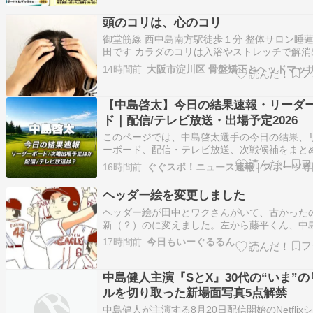
こへ行こう？」と迷うことはありませんか？ そ
におすすめしたいのが、現在開催中の「夷隅の
頭のコリは、心のコリ
満喫スタンプラリー2026」です…
御堂筋線 西中島南方駅徒歩１分 整体サロン睡
田です カラダのコリは入浴やストレッチで解消
けど頭のコリは・・・ 入浴してもストレッチを
14時間前
自然とゆるむ事は無いんです。 手を使うか道具
てゆるめてあげないと解消する事は無いんですよ
の筋肉が硬くなるのは、 ・…
【中島啓太】今日の結果速報・リーダ
ド｜配信/テレビ放送・出場予定2026
このページでは、中島啓太選手の今日の結果、
ーボード、配信・テレビ放送、次戦候補をまと
認できます。大会中は速報スコア、試合のない
16時間前
近大会の最終結果と次戦情報を中心に更新します
PGA TOUR 中島啓太 出場なし Wyndham
ヘッダー絵を変更しました
Championship 開催…
ヘッダー絵が田中とワクさんがいて、古かった
新（？）のに変えました。左から藤平くん、中
ん、村林くん、宗山くん、黒川くんの５人です
17時間前
今日もいーぐるるん
わらず似てないのはご愛敬。 前々回まで使って
ッダー。これも則本で古いね。絵が若い。 でわ
↓押していただけると私が飛んで喜び…
中島健人主演『SとX』30代の“いま”の
ルを切り取った新場面写真5点解禁
中島健人が主演する8月20日配信開始のNetflix