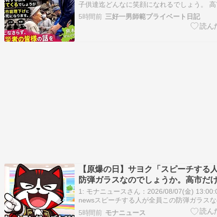
子供達迄どんなに笑顔になれるでしょう。 
れ???????????? そして熊本の被災地訪
5時間前
三好一男師範プライベート日記
す。これは小野寺さんの印象操作が酷いです
だったのか？ 衆議院選挙で消費税減税を掲
【原爆の日】サヨク「スピーチする
防弾ガラスなのでしょうか。高市だ
の恥晒し者です」→石破茂も防弾ガ
1: モナニュースさん：2026/08/07(金) 13:00:00
てました
newsスピーチする人が全員この防弾ガラス
高市だけなら、天下の恥晒し者です。 https://t.co/
5時間前
モナニュース