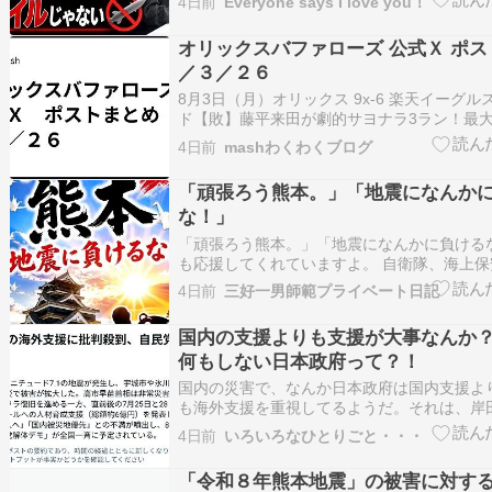
割。
4日前
Everyone says I love you！
していただけると大変うれしいです。 にほん
会・政治問題ランキング Amazon 社会・政治
オリックスバファローズ 公式Ｘ ポス
／３／２６
8月︎3日（月）オリックス 9x-6 楽天イーグ
ド【敗】藤平来田が劇的サヨナラ3ラン！最大
り返し東京ドームで逆転勝利！https://t.co/AB
4日前
mashわくわくブログ
田 護 監督「（サヨナラ勝利で終えて）本当
ァンの方に来ていただき…
「頑張ろう熊本。」「地震になんか
な！」
「頑張ろう熊本。」「地震になんかに負ける
も応援してくれていますよ。 自衛隊、海上
防、病院関係者、我々国民全員（左翼、野党
4日前
三好一男師範プライベート日記
皆さんを応援しています。国難を乗り越える
市さんのような岩盤保守の総理でないといけ
国内の支援よりも支援が大事なんか
が…
何もしない日本政府って？！
国内の災害で、なんか日本政府は国内支援よ
も海外支援を重視してるようだ。それは、岸
そうだ。まだ復興できない被災地すら見向き
4日前
いろいろなひとりごと・・・
っておかしくないのか？それは、今のタカイ
女災害対策本部を設置して、真剣に災害支援
「令和８年熊本地震」の被害に対す
しい。だ…