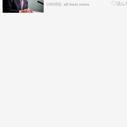
ぎに過ぎない｣との認識を示す [少考さん★]）
10時間前
all best news
：2026/08/06(木) 09:41:17.69 ID:VcVLp