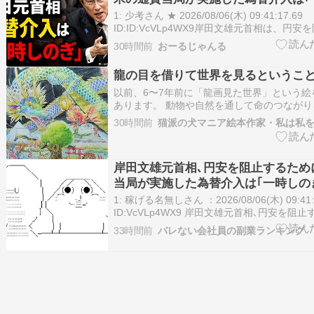
過ぎない｣
1: 少考さん ★ 2026/08/06(木) 09:41:17.69
ID:ID:VcVLp4WX9岸田文雄元首相は、円
日米の通貨当局が実施した為替介入は「一時
30時間前
おーるじゃんる
い」との認識を示した。その上で、基調転換
金融政策の対応強化を通じた経済環…
龍の目を借りて世界を見るというこ
以前、6〜7年前に「龍画見た世界」という絵
あります。 動物や自然を通して命のつなが
家・アーティスト、岸田茉樹です。（私はこ
30時間前
猫派の犬マニア絵本作家・私は私
ィール ） ※龍が見た世界 宇宙、地球、大き
と霊獣たち。 当時の私は、霊獣とのおしゃ
ー…
岸田文雄元首相､円安を阻止するため
当局が実施した為替介入は｢一時しの
い｣との認識を示す
1: 稼げる名無しさん ：2026/08/06(木) 09:41:
ID:VcVLp4WX9 岸田文雄元首相､円安を阻
の通貨当局が実施した為替介入は｢一時しのぎ
33時間前
バレない会社員の副業ランキング
の認識を示す | 東洋経済オンライン 公開日時：20
09:0…