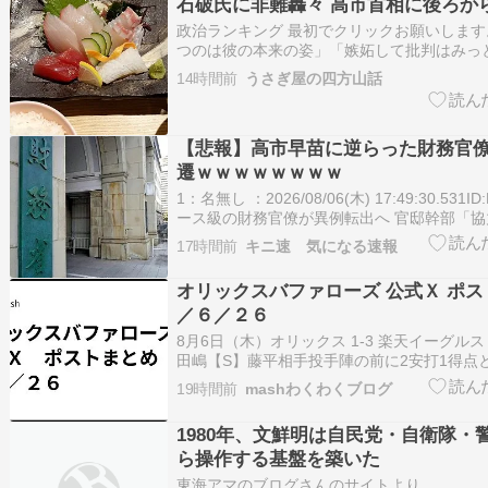
石破氏に非難轟々 高市首相に後ろか
政治ランキング 最初でクリックお願いしま
つのは彼の本来の姿」「嫉妬して批判はみっ
氏に非難轟々 高市首相に後ろから〝鉄砲〟
14時間前
うさぎ屋の四方山話
点となっていた改正皇室典範や国旗損壊罪法
市早苗首相を後ろから〝鉄砲〟を撃って攻撃
て、石破…
【悲報】高市早苗に逆らった財務官
遷ｗｗｗｗｗｗｗｗ
1：名無し ：2026/08/06(木) 17:49:30.531ID
ース級の財務官僚が異例転出へ 官邸幹部「
から」 ヤフーニュース 7日発表予定の財務
17時間前
キニ速 気になる速報
んでいる。将来の次官候補と言われている一
長が東京税関長に…
オリックスバファローズ 公式Ｘ ポス
／６／２６
8月︎6日（木）オリックス 1-3 楽天イーグル
田嶋【S】藤平相手投手陣の前に2安打1得点
勝ストップhttps://t.co/u40dlqaYwX◇ 岸
19時間前
mashわくわくブログ
投手は）初回に1発は浴びましたけど、球自
ったと思います。・・・…
1980年、文鮮明は自民党・自衛隊・
ら操作する基盤を築いた
東海アマのブログさんのサイトより