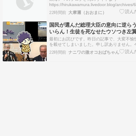
https://hirukawamura.livedoor.blog/archives
転載開始＞
22時間前
大摩邇（おおまに）
https://x.com/chanu_doukon/status/169896
文鮮明 『ま…
国民が選んだ総理大臣の意向に逆ら
いらん！生徒を死なせたウソつき左
も！
最初にお詫びです。昨日の記事で、大変不愉
を載せてしまいました。申し訳ありません。
ます。。。 さて、明日発表される予定やっ
22時間前
ナニワの激オコおばちゃん
漏れた？みたいです（エース級の財務官僚が
幹部「協力的でなかったから」）。この朝日
高橋…