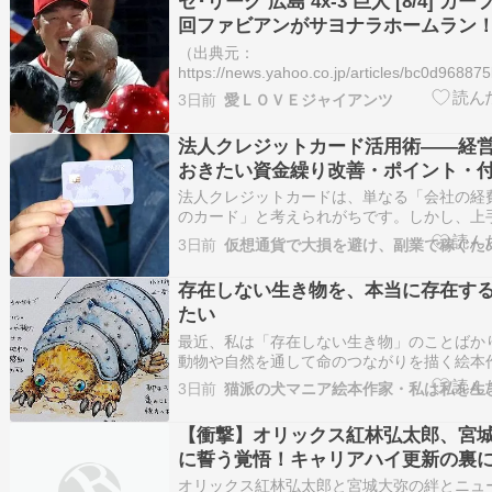
セ･リーグ 広島 4x-3 巨人 [8/4] カ
回ファビアンがサヨナラホームラン！
マルティネス被弾
（出典元：
https://news.yahoo.co.jp/articles/bc0d96
巨人打てないですね。（出典 【野球】セ･リーグ C
3日前
愛ＬＯＶＥジャイアンツ
[8/4] カープ連勝 延長12回ファビアンがサヨ
法人クレジットカード活用術――経
おきたい資金繰り改善・ポイント・
の効果【公認会計士が解説】 – 事業
法人クレジットカードは、単なる「会社の経
認会計士＆税理士・岸田康雄氏が解
のカード」と考えられがちです。しかし、上
ば、経費管理の効率化だけでなく、資...
継＆M&A〉最新情報
3日前
存在しない生き物を、本当に存在す
たい
最近、私は「存在しない生き物」のことばか
動物や自然を通して命のつながりを描く絵本
スト、岸田茉樹です。（私はこんな人=プロフ
3日前
猫派の犬マニア絵本作家・私は私を生
異獣自然史博物館という架空の博物館を作り
ろんな異獣たちを描いているんですが、そこ
【衝撃】オリックス紅林弘太郎、宮
き…
に誓う覚悟！キャリアハイ更新の裏
絆
オリックス紅林弘太郎と宮城大弥の絆とニュ