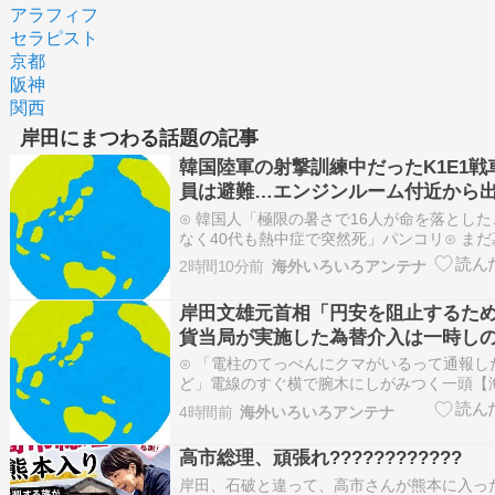
アラフィフ
セラピスト
京都
阪神
関西
岸田にまつわる話題の記事
韓国陸軍の射撃訓練中だったK1E1戦
員は避難…エンジンルーム付近から
⊙ 韓国人「極限の暑さで16人が命を落とし
なく40代も熱中症で突然死」パンコリ⊙ ま
マシと見るべきか。今はもう合葬墓ばかりヒ
2時間10分前
海外いろいろアンテナ
満身創痍の大谷翔平が放った特大24号逆転2
然！←「怪我をしてもGOAT」（海外の反応
岸田文雄元首相「円安を阻止するた
貨当局が実施した為替介入は一時し
い」
⊙ 「電柱のてっぺんにクマがいるって通報し
ど」電線のすぐ横で腕木にしがみつく一頭【
QQQ(海外の反応)⊙ 海外「日本にはこんな
4時間前
海外いろいろアンテナ
んだけど皆は見たことある？」→「何これめ
いｗｗ」【海外の反応】海外の反応リサーチ⊙
高市総理、頑張れ????????????
のや…
岸田、石破と違って、高市さんが熊本に入っ