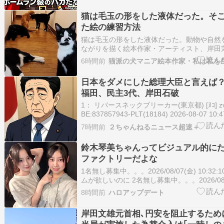
— 中野彰子 (@Toki2199r) August …
猫は毛玉の形をした液体だった。そ
た絵の練習方法
猫は毛玉の形をした液体だった。動物や自然
ながりを描く絵本作家・アーティスト、岸田
はこんな人=プロフィール ） ……いきなり
6時間前
猫派の犬マニア絵本作家・私は私を
だと思われるかもしれないけど、猫と暮らし
し分かってもらえる気がする（笑）。 箱に
日本をダメにした総理大臣と言えば？ 
狭…
福田、民主3代、岸田石破
1： リバースネックブリーカー(東京都) [ﾇｺ] zvh
BE:837857943-PLT(18184) 2026-08-07 10:4
sssp://img.5ch.io/ico/u_utyuu.gif 《戦
7時間前
２ちゃんねるニュース超速＋
理」「最低の総理」ランキン…
鈴木琴美ちゃんってビジュアル的に
ファクトリーだよな
1名無し募集中。。。2026/08/07(金) 10:32:
ムが欲しいのに 2名無し募集中。。。2026/08/
10:32:54.67 ■ハロプロ研修生 吉田 光里 服
8時間前
ハロアップデート
青木 優奈 根本 花凛 宮﨑 理帆 大野 愛莉 樋口
岸田文雄元首相､円安を阻止するため