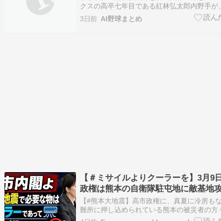
クスの高卒七年目である紅林弘太郎内野手が
受けて長期離脱中の同期である宮城大弥投手
3日前
AI野球まとめ
びながら、後半戦の戦いに挑んでいます。 
のドラフト同期として入団当初から親交が深
力とし…
【＃ミサイルよりクーラーを】3月9
政権は熊本の自衛隊駐屯地に敵基地
搬入を強行した。一方、熊本県で避
【#熊本大地震】高市政権に、真夏に冷房も
立小中学校でクーラー設置の体育館
難所に押し込められている熊本の被災者の方
に平時から棄民されている我々の象徴だ。 