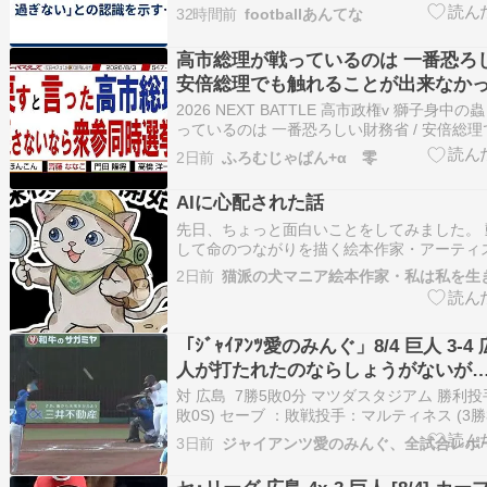
2026/08/06(木) 09:41:17.69 ID:VcVLp4
32時間前
footballあんてな
相､円安を阻止するために日米の通貨当局が
入は｢一時しのぎに過ぎな…
高市総理が戦っているのは 一番恐ろし
安倍総理でも触れることが出来なか
体 高市・片山で突き進め〓【マンデ
2026 NEXT BATTLE 高市政権v 獅子身中
ズ】
っているのは 一番恐ろしい財務省 / 安倍総
が出来なかった財務省解体 高市・片山で突
2日前
ふろむじゃぱん+α 零
ーバスターズ】54戻すと言った高市総理 戻
時選挙で / 減税反対は国民の敵…
AIに心配された話
先日、ちょっと面白いことをしてみました。
して命のつながりを描く絵本作家・アーティ
です。（私はこんな人=プロフィール ） チ
2日前
猫派の犬マニア絵本作家・私は私を生
術や数秘術、六星占術、それから今までのや
っくるめて、私を分析してみて！」とお願い
す。…
「ｼﾞｬｲｱﾝﾂ愛のみんぐ」8/4 巨人 3-4
人が打たれたのならしょうがないが
対 広島 7勝5敗0分 マツダスタジアム 勝利投手
敗0S) セーブ ：敗戦投手：マルティネス (3勝3
手リレー巨人：山﨑、船迫、中川、田中瑛、
3日前
田、マルティネス 捕手：岸田広島：栗林、
田、森浦、髙、辻、遠藤 捕手：持丸…