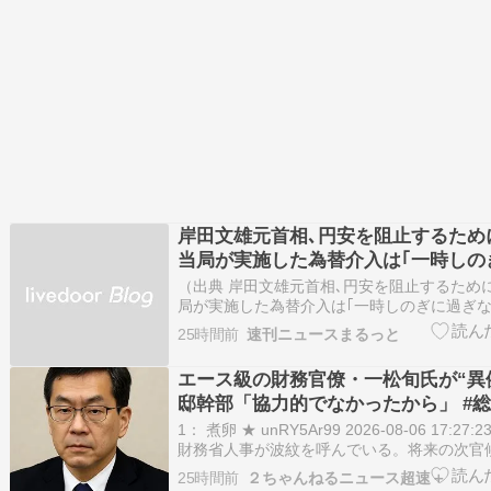
岸田文雄元首相､円安を阻止するため
当局が実施した為替介入は｢一時しの
い｣との認識を示す
（出典 岸田文雄元首相､円安を阻止するため
局が実施した為替介入は｢一時しのぎに過ぎな
示す [少考さん★]）1 少考さん ★ ：2026/08/0
25時間前
速刊ニュースまるっと
09:41:17.69 ID:VcVLp4WX9岸田文雄元
ために日米の通貨当…
エース級の財務官僚・一松旬氏が“異例
邸幹部「協力的でなかったから」 #総
財務省には失われた30年の責任とっ
1： 煮卵 ★ unRY5Ar99 2026-08-06 17:2
財務省人事が波紋を呼んでいる。将来の次官
いる一松旬・主計局次長が東京税関長に転出
25時間前
２ちゃんねるニュース超速＋
ス級の財務官僚がこのポストに就くのは異例