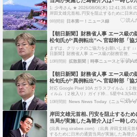
当局が実施した為替介入は｢一時しの
い｣との認識を示す
1: 少考さん ★ 2026/08/06(木) 12:41:35.85 I
岸田文雄元首相､円安を阻止するために日米
施した為替介入は｢一時しのぎに過ぎない｣との
9時間前
日本第一！ニュース録
東洋経済 […]
【朝日新聞】財務省人事 エース級の
松旬氏が“異例転出”へ 官邸幹部「協
た」➾ ネット「緊縮・増税派にとっ
まずは、クリックのご協力をお願いします ↓↓↓m
だろ」「岸田政権で『増税請負人』
日新聞】財務省人事 エース級の財務官僚、一
転出”へ 官邸幹部「協力的でなかった」 7日
た奴だな」「財務省のエース＝国民
10時間前
拡散新聞｜時事ニュースとネット
省人事が波紋を呼んでいる。将来の次官候補
一松旬・主計局次長が東京税関長に転出する
【朝日新聞】財務省人事 エース級の
松旬氏が“異例転出”へ 官邸幹部「協
た」
対応 Google Pixel 10A ガラスフイルム
ィルム（２枚入り）ガイド枠... 5星中4.3(54313
(2026年8月6日 23:51 GMT +09:00 時点 
10時間前
News News Today（ニュースト
および発送可能時期は表示された日付/時刻の
岸田文雄元首相､円安を阻止するため
当局が実施した為替介入は｢一時しの
い｣との認識を示す [少考さん★]
(出典 img.sirabee.com) （出典 岸田文雄
するために日米の通貨当局が実施した為替介