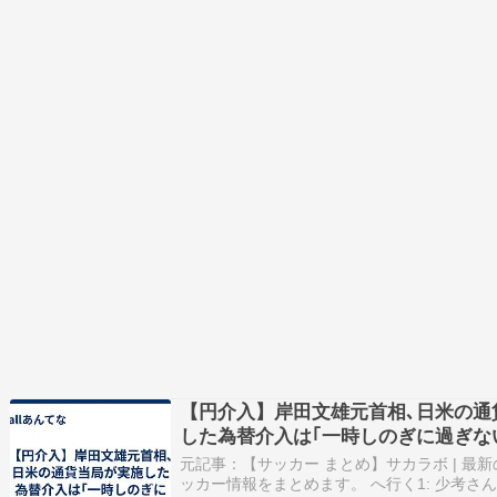
【円介入】岸田文雄元首相､日米の通
した為替介入は｢一時しのぎに過ぎな
を示すｗｗｗｗｗ
元記事：【サッカー まとめ】サカラボ | 最
ッカー情報をまとめます。 へ行く1: 少考さん