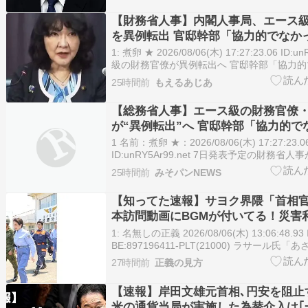
で意見対立した高市政権の介…
【財務省人事】内閣人事局、エース
を異例転出 官邸幹部「協力的でなか
首相（当時）の秘書官などを歴任 、
1: 煮卵 ★ 2026/08/06(木) 17:27:23.06 ID:
輩
級の財務官僚が異例転出へ 官邸幹部「協力
ら」 https://t.co/wNdQQ3NJNL— […]
25時間前
もえるあじあ
【総務省人事】エース級の財務官僚
が“異例転出”へ 官邸幹部「協力的で
ら」
1 名前：煮卵 ★：2026/08/06(木) 17:27:23.0
ID:unRY5Ar99.net 7日発表予定の財務省
いる。将来の次官候補と言われている一松旬
25時間前
みそパンNEWS
東京税関長に転出する案で、エース級の財務
トに就くのは異例。消 費減…
【知ってた速報】サヨク界隈「首相
本訪問動画にBGMが付いてる！災害
→産経「安倍岸田石破時代も同様。
1: 名無しの正義 2026/08/06(木) 13:06:48.93 
かった」（動画）
BE:897196411-PLT(21000) ラサール氏
「愕然」…首相の視察動画を問題視 BGM演
27時間前
正義の見方
2026/8/6 12:03 最大震度7を観測…
【速報】岸田文雄元首相､円安を阻止
米の通貨当局が実施した為替介入は｢