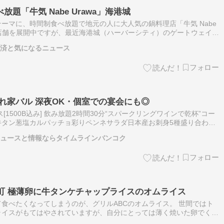
題「牛気 Nabe Urawa」海港城
ーマに、時間制食べ放題で地元の人に大人気の鍋料理店「牛気 Nabe
13店舗を展開中ですが、最近海港城（ハーバーシティ）のゲートウェイア
したので、ランチに行ってみました。少し高価なプレミアムメニューや
経済と気になるニュース
隠れ家バル 深夜OK・個室での宴会にも◎
1500B込み] 飲み放題2時間30分“スパークリングワインで乾杯”コー
牛タン葱塩カルパッチョ彩りペンネサラダ日本産お刺身5種盛り合わせ
子ズワイ蟹クリームコロッケ和牛すじ麻婆豆腐桜鯛と蛤のアクアパッ
ニュースと情報ならタイムラインバンコク
町 極薄卵に牛タンケチャップライスのオムライス
食べたくなってしまうのが、グリルABCのオムライス。 世間ではト
ライスがもてはやされていますが、自分にとっては薄く焼いた卵でくる
らのオムライス […]