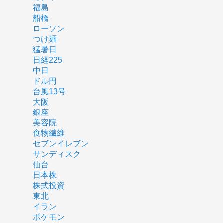
福島
船橋
ローソン
つけ麺
猛暑日
日経225
中日
ドル円
台風13号
大阪
銀座
美容院
食物繊維
セブンイレブン
サンディスク
仙台
日本株
株式投資
東北
イラン
ポケモン