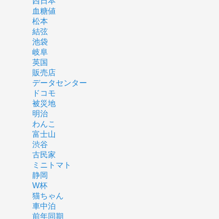
西日本
血糖値
松本
結弦
池袋
岐阜
英国
販売店
データセンター
ドコモ
被災地
明治
わんこ
富士山
渋谷
古民家
ミニトマト
静岡
W杯
猫ちゃん
車中泊
前年同期