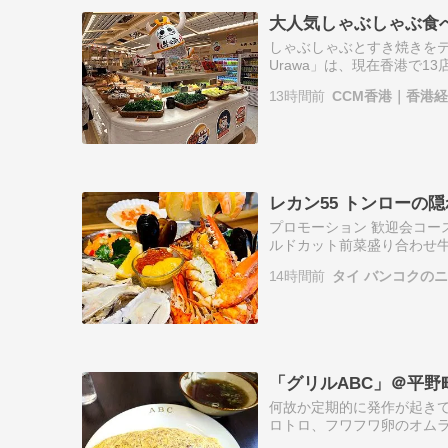
大人気しゃぶしゃぶ食べ放
しゃぶしゃぶとすき焼きをテ
Urawa」は、現在香港で
ーケードの中にもオープン
13時間前
CCM香港｜香港
和…
レカン55 トンローの
プロモーション 歓迎会コース[
ルドカット前菜盛り合わせ
桜海老あんかけ出汁巻き玉
14時間前
タイ バンコクの
ツ…
「グリルABC」＠平野
何故か定期的に発作が起きて
ロトロ、フワフワ卵のオム
んだオムライスが正義。 こち