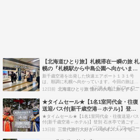
【北海道ひとり旅】札幌滞在一瞬の旅 札
幌の『札幌駅から中島公園へ向かいま
す』
新千歳空港を出発した快速エアポート１３１号
は、順調に札幌へ向かっています。今回の旅は非
常に短い滞在になりますので、一刻、一刻を大切
12日前
北海道ひとり旅 憧れの大地に旅をするブログ
にして行こうと思います。17:08 札幌駅到着先ず
は札幌駅に到着しました。最近のＪＲはたまたま
★タイムセール★【1名1室同代金・往復
かも知れませんが定時到着が多くなりました。前
送迎バス付(新千歳空港⇔ホテル)】登別
は２.３分遅…
石水亭で過ごす北海道・登別温泉3日間
★タイムセール★【1名1室同代金・往復送迎バス
付(新千歳空港⇔ホテル)】登別 石水亭で過ごす北
海道・登別温泉3日間 〈ANA・AIRDO〉にっぽん
13日前
三世代旅行大好きババがオススメする家族旅行
の温泉100選（観光経済新聞社主催） 北海道内第
1位の名湯！ ★タイムセール★【1名1室同代金・