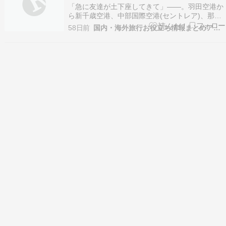
「払うしかないじゃ …
「急に友達が土下座してきて」――。羽田空港か
ら新千歳空港、中部国際空港(セントレア)、那覇
空港を巡る“空港グルメ女子旅”が放送された9日の
58日前
国内・海外旅行お役立ち情報まとめアンテナサイト
フジテレビ系 … Source: Googleアラート”旅行”