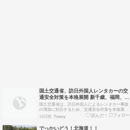
国土交通省、訪日外国人レンタカーの交
通安全対策を本格展開 新千歳、福岡、那
覇空港周辺地域で先行実施
国土交通省は、訪日外国人によるレンタカー事故
の増加に対応するため、交通安全対策を本格展開
する。新千歳空港、福岡空港、那覇空港周辺地域
19日前
Traicy
で先行実施する。 国際免許や外国免許を所持する
外国人運転者によるレンタカーの交通事故件数
でっかいどう！北海道！！