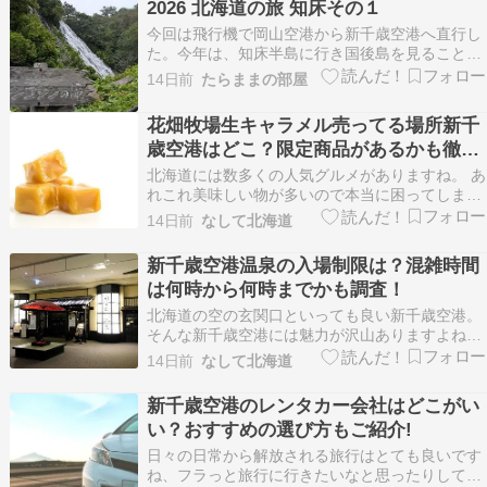
2026 北海道の旅 知床その１
往復送迎バス付(新千歳空港⇔ホテル)】…
今回は飛行機で岡山空港から新千歳空港へ直行し
た。今年は、知床半島に行き国後島を見ることが
相方の強い希望だったので、札幌の娘宅について
14日前
たらままの部屋
翌日にはレンタカーを借りて知床を目指した。北
海道はデッカイドウだから、周りの風景がまるで
花畑牧場生キャラメル売ってる場所新千
外国に来ているような感じ。広大な麦畑や牧草
歳空港はどこ？限定商品があるかも徹底
地、広い空がぐるっ…
調査！
北海道には数多くの人気グルメがありますね。 あ
れこれ美味しい物が多いので本当に困ってしまう
ほど。 そんな北海道グルメで欠かせないのはやは
14日前
なして北海道
りスイーツ。 酪農王国でもある北海道では各地で
美味しいスイーツを楽しむ事ができたりも。 そん
新千歳空港温泉の入場制限は？混雑時間
な北海道スイーツで人気の物と言えば花畑牧場の
は何時から何時までかも調査！
『生キャ…
北海道の空の玄関口といっても良い新千歳空港。
そんな新千歳空港には魅力が沢山ありますよね。
お土産物などのお店も沢山あるので見ているだけ
14日前
なして北海道
でも楽しくなったり、美味しいグルメを楽しめる
お店が沢山あったりと。 1日あっても時間が足り
新千歳空港のレンタカー会社はどこがい
ないのでは？と思ってしまう程。 そんな新千歳空
い？おすすめの選び方もご紹介!
港には人…
日々の日常から解放される旅行はとても良いです
ね、フラっと旅行に行きたいなと思ったりしてし