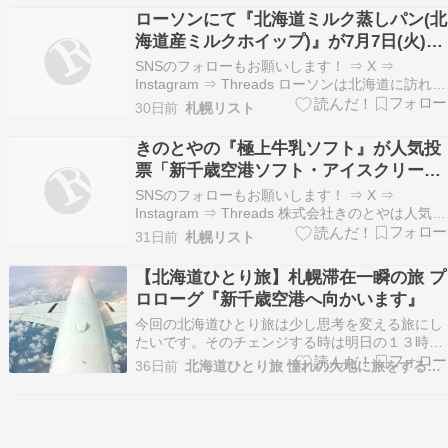
ータムフェスト開催期間限定！旭山動物園・札
ローソンにて『北海道ミルク蒸しパン(北
幌・小樽・富良野・美瑛 ３日間』 （補足情報）
海道産ミルクホイップ)』が7月7日(火)よ
★旭山動…
り新千歳空港・函館空港・旭川空港にあ
SNSのフォローもお願いします！ ⇒ X ⇒
るローソン9店舗限定で発売！100個に1
Instagram ⇒ Threads ローソンは北海道に訪れる
観光客数が最も多くなる夏の行楽シーズン(※1)に
個の確率で「シマエナガ」の焼き印入り
30日前
札幌リスト
向けて2026年7月7日(火)より、北海道内の7つの
が出現
空港を運営する北海道エアポート株式会社とコラ
きのとやの『極上牛乳ソフト』が人気投
ボした『北海道ミルク蒸しパ…
票「新千歳空港ソフト・アイスクリーム
総選挙2026」「濃厚部門」で第1位ゴー
SNSのフォローもお願いします！ ⇒ X ⇒
ルド賞を受賞！
Instagram ⇒ Threads 株式会社きのとやは人気投
票「新千歳空港ソフト・アイスクリーム総選挙
31日前
札幌リスト
2026」「濃厚部門」で第1位ゴールド賞を受賞し
ました！ ソフトクリーム激戦区で総選挙開始の初
【北海道ひとり旅】札幌滞在一瞬の旅 プ
年度から『1位獲得7連覇』の栄光に…
ロローグ『新千歳空港へ向かいます』
今回の北海道ひとり旅は少し思考を変える旅にし
たいです。そのチェンジする時は明日の１３時ご
ろになるかと思います。札幌と言う街は不思議な
36日前
北海道ひとり旅 憧れの大地に旅をするブログ
もので、１年で数回は訪れたいと思うほど魅力が
あります。昔住んでいたと言う理由もあります
が、常に新しい施設やスポットが作られるので飽
きが来ないのです。…