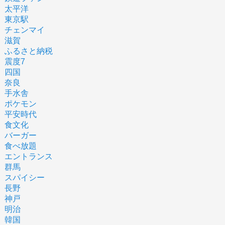
太平洋
東京駅
チェンマイ
滋賀
ふるさと納税
震度7
四国
奈良
手水舎
ポケモン
平安時代
食文化
バーガー
食べ放題
エントランス
群馬
スパイシー
長野
神戸
明治
韓国