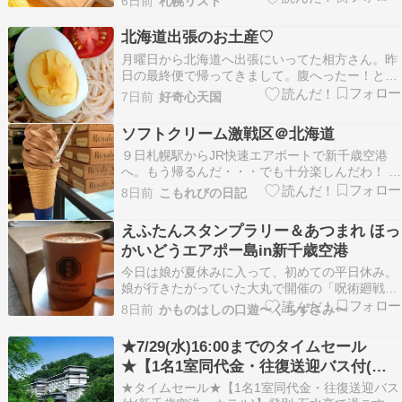
6日前
札幌リスト
日(土)よりさっぽろ東急百貨店 新千歳空港売店で
販売します！ 北の恵み「コーンバター」をフィナ
北海道出張のお土産♡
ンシェに！ 北海道の広大な大…
月曜日から北海道へ出張にいってた相方さん。昨
日の最終便で帰ってきまして。腹へったー！と。
夜食を作って片付けが終わったら、１時半すぎて
7日前
好奇心天国
たそれなりに、ビビン麺。私の夕食は…ラーサラ
にしました気分だけ、北海道やな。お昼に行った
ソフトクリーム激戦区＠北海道
ユアエルムでは…北海道物産展やってまして。ち
９日札幌駅からJR快速エアポートで新千歳空港
ょっと見てたん…
へ。もう帰るんだ・・・でも十分楽しんだわ！
え～～、ソフトやアイスがこんなにある
8日前
こもれびの日記
の？？？？ 色々あるんだ！！ 連休に人気投票し
たのね。１位はそれぞれ、きのとや、札幌農学
えふたんスタンプラリー＆あつまれ ほっ
校、雪印パーラー、ルタオ。 どこにするか迷う
かいどうエアポー島in新千歳空港
わ～～～アイ…
今日は娘が夏休みに入って、初めての平日休み。
娘が行きたがっていた大丸で開催の「呪術廻戦
展」へ娘を連れていきました。そして娘が見終わ
8日前
かものはしの口遊〜くちずさみ〜
るまで、相方と一緒に新しく出来た猿田彦珈琲へ
行ってきました。北海道初上陸の猿田彦珈琲。店
★7/29(水)16:00までのタイムセール
員さんの接遇も素晴らしく、珈琲も美味しかっ
★【1名1室同代金・往復送迎バス付(新
た。テーブルが結構…
千歳空港⇔ホテル)】登別 石水亭で過ご
★タイムセール★【1名1室同代金・往復送迎バス