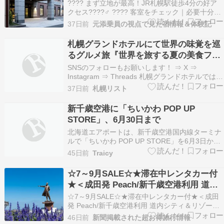
幌駅徒歩4分）の魅力を徹底紹介
???? まず立地が最高！JR札幌駅徒歩4分の好ア
クセス????‍♂️ ???? 客室をチェック｜必要十分で
快適な滞在✨ ???? 大浴場あり！旅の疲れを癒す
37日前
元添乗員の視点で見た宿情報＆体験記
設備が嬉しい♨ ???? 朝食をチェック｜北海道ら
しい一日のスタート???? ???? 周辺観光スポット
札幌グランドホテルにて世界の味覚を巡
も充実???? …
るグルメ旅『世界を旅する夏の美食フェ
ア』が7月1日(水)より開催！
SNSのフォローもお願いします！ ⇒ X ⇒
Instagram ⇒ Threads 札幌グランドホテルでは北
海道エアポート主催「世界の旅フェスタ」とのコ
37日前
札幌リスト
ラボレーション企画として、2026年7月1日(水)よ
り『世界を旅する夏の美食フェア』を開催しま
新千歳空港に「ちいかわ POP UP
す！ 北海道エアポート主催「世界…
STORE」、6月30日まで
北海道エアポートは、新千歳空港国内線ターミナ
ルで「ちいかわ POP UP STORE」を6月3日から
30日まで営業する。 キーホルダーやぬいぐる
45日前
Traicy
み、文具など「ちいかわ」公式グッズを取り扱
う。1会計につきステッカーを1枚プ […] 投稿 新
☆7～9月SALE☆★滞在中レンタカー付
千歳空港に「ちいかわ POP UP ST…
★＜成田発 Peach/新千歳空港利用 道内
シティ＆リゾートホテル・温泉宿＞北海
☆7～9月SALE☆★滞在中レンタカー付★＜成田
道2日間
発 Peach/新千歳空港利用 道内シティ＆リゾート
ホテル・温泉宿＞北海道2日間 ☆7～9月SALE☆
46日前
新聞掲載された超お得旅行情報
＜成田発 Peach/新千歳空港利用 道内シティ＆リ