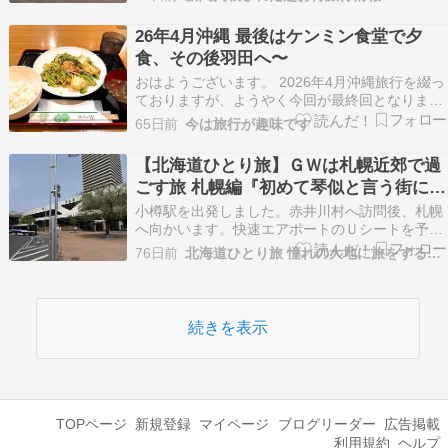
どのシティ又はニセコなどリゾート地からお好き
なホテルを選択可能！ 設定期間 2026年06月14日
26年4月沖縄 最後はケンミン食堂で夕
～2026年10月21日 旅行代金 39,900…
食、その後羽田へ〜
おはようございます。 2026年4月沖縄旅行を綴っ
ておりますが、ようやく今回が最終回となりま
す。今回の滞在はホテル日航アリビラとなんか同
65日前
今は旅行が趣味です
じようなところにしか行かなくなってます
ね。。。 そんな沖縄旅行、空港へと行くのです
【北海道ひとり旅】ＧＷは札幌近郊で過
が、レンタカーの営業所へは２時間30分前ころの
ごす旅 札幌編『初めて琴似と言う街に行
到着を目指して…
きました』
小樽駅を出発しました。赤井川村へ訪問後、札幌
へ向かいます。快速エアポートのＵシートを予約
して少々優雅ですが比較的近距離なのに８００円
76日前
北海道ひとり旅 憧れの大地に旅をするブログ
支払うのも気が引けるのも事実です。しかしなが
ら、万が一座れなかったことを思いますと仕方な
い選択でした。快速エアポートのＵシートは札幌
駅でも新千歳空港…
続きを表示
TOPページ
新規登録
マイページ
ブログリーダー
広告掲載
利用規約
ヘルプ