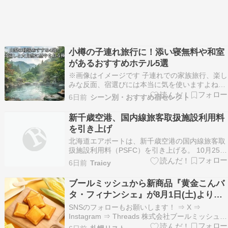
小樽の子連れ旅行に！添い寝無料や和室
があるおすすめホテル5選
※画像はイメージです 子連れでの家族旅行、楽し
みな反面、宿選びには本当に気を使いますよね。
「子供が騒いでも大丈夫かな？」「荷物が多いか
6日前
シーン別・おすすめ宿セレクト
ら駅や観光地から近いと助かるんだけど…」「子
供が食べられるご飯はあるかな？」など、パパや
新千歳空港、国内線旅客取扱施設利用料
ママの悩みは尽きません。特に小樽エリアは美し
を引き上げ
い景色や美味…
北海道エアポートは、新千歳空港の国内線旅客取
扱施設利用料（PSFC）を引き上げる。 10月25日
発券・搭乗分から、出発・到着時に大人530円・
6日前
Traicy
小人260円（現行大人370円・小人180円）を航空
券購入時に徴収する。10月 […] 投稿 新千歳空
ブールミッシュから新商品『黄金こんバ
港、国内線旅客取扱施設利用料を引き…
タ・フィナンシェ』が8月1日(土)より新
千歳空港で発売！「コーンバター」の味
SNSのフォローもお願いします！ ⇒ X ⇒
わいをフィナンシェに
Instagram ⇒ Threads 株式会社ブールミッシュは
『黄金こんバタ・フィナンシェ』を2026年8月1