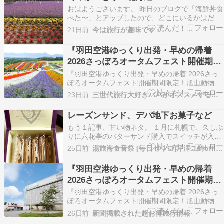
[…] 投稿 国土交通省、訪日外国人レンタカーの交
おはようございます。 昨日のブログで「海鮮丼食
通安全…
べた〜」とアップしたので、どこにいるかはだい
たい予想できると思いますが・・・そう、北海道
21日前
今は旅行が趣味です
です。 でもね、海鮮丼を食べたのは「札幌」です
が、その後の滞在先は札幌ではない。。。そう、
『羽田空港ゆっくり出発・早めの帰着
昨年に続いて（昨年は旭川空港に降り立ったの
2026さっぽろオータムフェスト開催期間
に、その後札…
限定！旭山動物園・札幌・小樽・富良
『羽田空港ゆっくり出発・早めの帰着 2026さっ
野・美瑛 ３日間』
ぽろオータムフェスト開催期間限定！旭山動物
園・札幌・小樽・富良野・美瑛 ３日間』 『羽田
23日前
三世代旅行大好きババがオススメする家族旅行
空港ゆっくり出発・早めの帰着 2026さっぽろオ
ータムフェスト開催期間限定！旭山動物園・札
レーズンサンド、デパ地下お菓子など
幌・小樽・富良野・美瑛 ３日間』 （補足情報）
もう１記事、甘い物ネタ。 １月に札幌で、久しぶ
★旭山…
りに六花亭のバターサンド購入でスイッチが入
り…『初の札幌旅⑥、湯』 【初の札幌旅シリー
25日前
湯旅海食音祭 [毎日セリコ]芹澤ユ綺offical blog
ズ】『初の札幌１、着』 １月中旬 太陽神HY様を
拝観する為に札幌へ行っていました(１泊) 新千歳
『羽田空港ゆっくり出発・早めの帰着
空港利用。冬の欠航率高いから不安だった。 …
2026さっぽろオータムフェスト開催期間
ame…
限定！旭山動物園・札幌・小樽・富良
『羽田空港ゆっくり出発・早めの帰着 2026さっ
野・美瑛 ３日間』
ぽろオータムフェスト開催期間限定！旭山動物
園・札幌・小樽・富良野・美瑛 ３日間』 『羽田
26日前
新聞掲載された超お得旅行情報
空港ゆっくり出発・早めの帰着 2026さっぽろオ