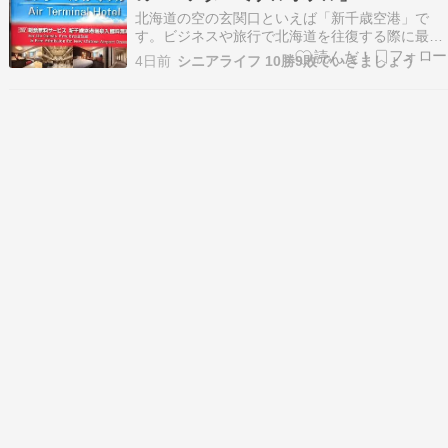
北海道の空の玄関口といえば「新千歳空港」で
す。ビジネスや旅行で北海道を往復する際に最も
利用される空港ですが、朝早い出発や夜遅い到着
4日前
シニアライフ 10勝9敗でいきましょう
などの宿泊で便利なホテルが「エアターミナルホ
テル」です。JAL側の出発・到着ロビーと直結し
ているため次の日の早朝便や最終便で到着した際
に利用される方…