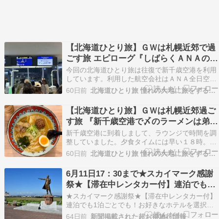
【北海道ひとり旅】ＧＷは札幌近郊で過
ごす旅 エピローグ『しばらくＡＮＡの利
用は控えます』※再掲載
今回の北海道ひとり旅は往復で新千歳空港を利用
しています。利用した航空会社はＡＮＡ全日空で
す。ここ１年くらいでしょうか、新千歳空港と福
60日前
北海道ひとり旅 憧れの大地に旅をするブログ
岡空港を交互に利用していますが、ＪＡＬを利用
した時は多少の遅延はあるものの決定的な打撃を
【北海道ひとり旅】ＧＷは札幌近郊過ご
受けないのですが、ＡＮＡの場合は遅延する時間
す旅 『新千歳空港で〆のラーメンは弟子
が大幅過ぎて羽田…
屈さん』
新千歳空港に到着しまして、ラウンジで時間を調
整していました。夕食タイムには早い１８時。今
日の食事は朝食はホテルで自炊したご飯とタラ
60日前
北海道ひとり旅 憧れの大地に旅をするブログ
コ。昼食は初めて訪問した南幌町で名物と謳って
いるキャベツキムチラーメン。その後に札幌市内
6月11日17：30まで★スカイマーク感謝
で小腹が空いて札幌バスターミナルの地下で紫雲
祭★【滞在中レンタカー付】連泊でも1
亭さんの塩ラーメン…
泊ごとでも！お好きなホテルを選択可！
★スカイマーク感謝祭★【滞在中レンタカー付】
北海道シティ＆リゾート 4日間
連泊でも1泊ごとでも！お好きなホテルを選択
可！北海道シティ＆リゾート 4日間 札幌、旭川な
64日前
新聞掲載された超お得旅行情報