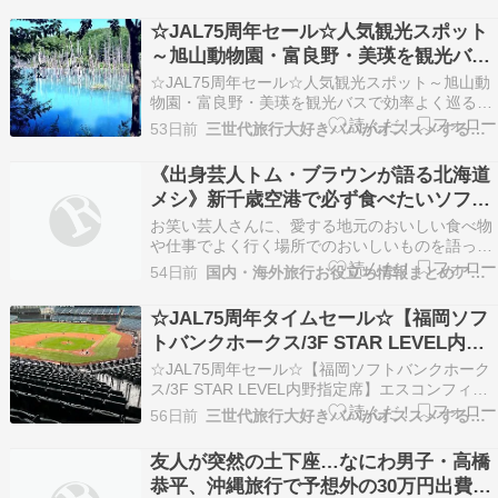
ゾートホテル・温泉宿 組み合わせ自由＞北海道2
☆JAL75周年セール☆人気観光スポット
日間 設定期間2026年7月1日…
～旭山動物園・富良野・美瑛を観光バス
で効率よく巡る～北海道3日間
☆JAL75周年セール☆人気観光スポット～旭山動
物園・富良野・美瑛を観光バスで効率よく巡る～
北海道3日間 ☆JAL75周年セール☆人気観光スポ
53日前
三世代旅行大好きババがオススメする家族旅行
ット～旭山動物園・富良野・美瑛を観光バスで効
率よく巡る～北海道3日間 ▽ JAL75周年記念セー
《出身芸人トム・ブラウンが語る北海道
ル開催▽ 日本航空は2026年に創立75周…
メシ》新千歳空港で必ず食べたいソフト
クリームや“甘いお赤飯”、セイコーマー
お笑い芸人さんに、愛する地元のおいしい食べ物
トもパトロール！
や仕事でよく行く場所でのおいしいものを語って
もらう不定期連載「芸人ソウルフード」。 第7回
54日前
国内・海外旅行お役立ち情報まとめアンテナサイト
に登場いただくのは、ト… Source: CREA Travel
☆JAL75周年タイムセール☆【福岡ソフ
トバンクホークス/3F STAR LEVEL内野
指定席】エスコンフィールドHOKKAIDO
☆JAL75周年セール☆【福岡ソフトバンクホーク
で野球観戦 北海道3日間
ス/3F STAR LEVEL内野指定席】エスコンフィー
ルドHOKKAIDOで野球観戦 北海道3日間 ＜JAL/
56日前
三世代旅行大好きババがオススメする家族旅行
新千歳空港利用＞北海道日本ハムファイターズ試
合を観戦！※行程2日目 ☆JAL75周年セール
友人が突然の土下座…なにわ男子・高橋
☆【福岡ソフトバンクホークス/…
恭平、沖縄旅行で予想外の30万円出費