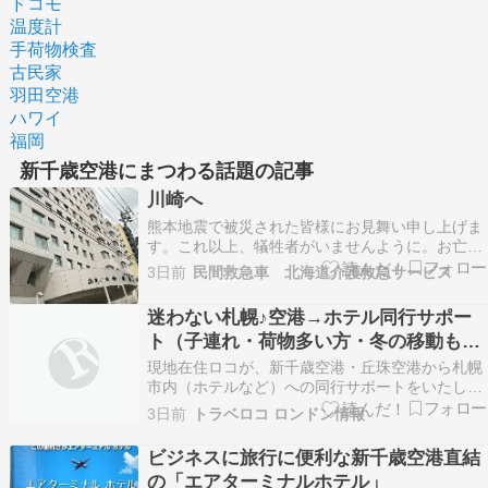
ドコモ
温度計
手荷物検査
古民家
羽田空港
ハワイ
福岡
新千歳空港にまつわる話題の記事
川崎へ
熊本地震で被災された皆様にお見舞い申し上げま
す。これ以上、犠牲者がいませんように。お亡く
なりになった方々のご冥福をお祈り致します。さ
3日前
民間救急車 北海道介護救急サービス
て、この日の出発病院。明るいけど家出たのがこ
の時間。札幌の病院出発なのに、川崎の病院に11
迷わない札幌♪空港→ホテル同行サポー
時まで来いってさ。無理なら、どこかに一泊して
ト（子連れ・荷物多い方・冬の移動も安
でも来て下さ…
心）
現地在住ロコが、新千歳空港・丘珠空港から札幌
市内（ホテルなど）への同行サポートをいたしま
す。 はじめての札幌や、慣れない土地での移動に
3日前
トラベロコ ロンドン情報
不安がある方も、安心して目的地まで到着できる
よう、やさしく寄り添いながらサポートいたしま
ビジネスに旅行に便利な新千歳空港直結
す。お一人おひとりのペースを大切に、無理のな
の「エアターミナルホテル」
い移動を心がけ…