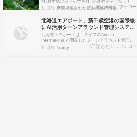
す北海道・登別温泉3日間
付(新千歳空港⇔ホテル)】登別 石水亭で過ごす北
海道・登別温泉3日間 タイムセール★【1名1室同
11日前
新聞掲載された超お得旅行情報
代金・往復送迎バス付(新千歳空港⇔ホテル)】登
別 石水亭で過ごす北海道・登別温泉3日間
北海道エアポート、新千歳空港の国際線
〈ANA・AIRDO〉にっぽんの温泉100選（観光…
にAI活用ターンアラウンド管理システム
を導入
北海道エアポートは、スイスのAssaia
Internationalが開発したターンアラウンド管理シ
ステム「ApronAI」を、新千歳空港の国際線8スポ
11日前
Traicy
ットに導入する契約を締結した。12月の稼働開始
を予定している。 Ap […] 投稿 北海道エアポー
ト、新千歳空港の国際線にAI…