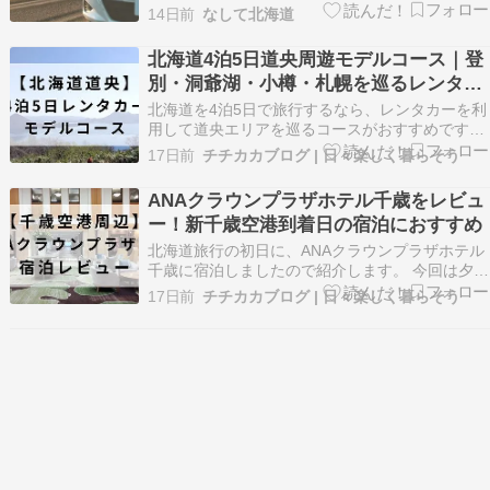
まいます。 そんな旅行ですが国内であれば人気の
14日前
なして北海道
観光エリアが沢山ありますが、その中に北海道が
候補に入ってくるのではないでしょうか？ 北海道
北海道4泊5日道央周遊モデルコース｜登
では美味しいグルメが沢山あったり、広大な景色
別・洞爺湖・小樽・札幌を巡るレンタカ
が楽しめたり…
ー旅行記
北海道を4泊5日で旅行するなら、レンタカーを利
用して道央エリアを巡るコースがおすすめです。
今回の旅行では、新千歳空港でレンタカーを借
17日前
チチカカブログ | 日々楽しく暮らそう
り、登別、室蘭、洞爺湖、小樽、札幌を巡りまし
た。 北海道は観光地同士の距離が離れています
ANAクラウンプラザホテル千歳をレビュ
が、車があれば途中で気になった場所に立ち寄れ
ー！新千歳空港到着日の宿泊におすすめ
るのが魅力で…
北海道旅行の初日に、ANAクラウンプラザホテル
千歳に宿泊しましたので紹介します。 今回は夕方
に新千歳空港へ到着し、到着日は空港近くのホテ
17日前
チチカカブログ | 日々楽しく暮らそう
ルで休んで翌日から本格的に行動する旅程です。
新千歳空港に到着してから遠方まで移動する必要
がなかったので、時間にも体力にも余裕を持って
旅行を始…