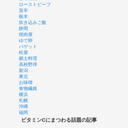
ローストビーフ
旨辛
栃木
炊き込みご飯
静岡
焼肉屋
ゆで卵
バゲット
松屋
郷土料理
高校野球
新潟
東北
お味噌
食物繊維
横浜
札幌
沖縄
福岡
ビタミンCにまつわる話題の記事