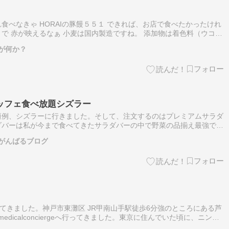
食べなきゃ HORAIの豚饅５５１ できれば、お店で食べたかったけれ
で 赤が映えるなぁ 小麦は国内製造ですね。 添加物は着色料（ウコ
そ […] Related posts: 明治 エッセルスーパ…
が何か？
ッフェ食べ放題シズラー
恒例、シズラーに行きました。そして、注文するのはプレミアムサラダ
ダバーは私が今まで食べてきたサラダバーの中で野菜の品揃え最強で
フェアがあり、変わります。フルーツ、パン、スイーツもあります。ド
がんばるブログ
てきました。神戸市東灘区 JR甲南山手駅徒歩6分強のところにある芦
medicalconciergeへ行ってきました。東京に住んでいた頃に、ニンニ
ますが、ビタミンC点滴は初めて。ビタミンCは食事やサ…