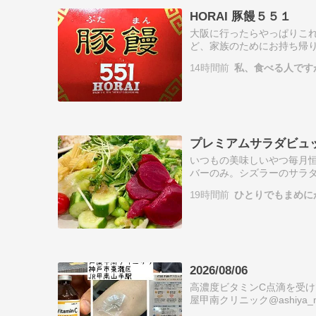
HORAI 豚饅５５１
大阪に行ったらやっぱりこれ
ど、家族のためにお持ち帰り
ン）とビタミンCだけです。 脂質は
14時間前
私、食べる人です
プレミアムサラダビュ
いつもの美味しいやつ毎月
バーのみ。シズラーのサラ
す。惣菜は、季節によって
19時間前
ひとりでもまめに
リンクバー、スー…
2026/08/06
高濃度ビタミンC点滴を受け
屋甲南クリニック@ashiya_
ク注射を受けたことはあり