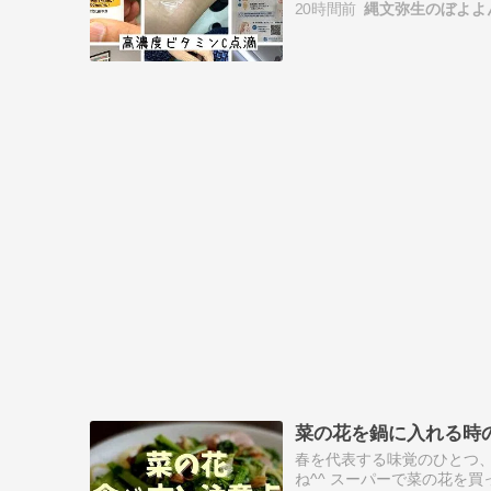
20時間前
縄文弥生のぼよよ
菜の花を鍋に入れる時
春を代表する味覚のひとつ、
ね^^ スーパーで菜の花を