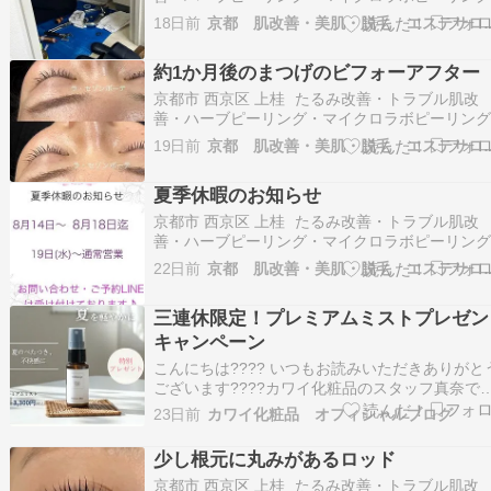
ラミネーションピール・まつげパーマ・エステ
18日前
京都 肌改善・美肌・脱毛 
ン La saison beaute（ラ・セゾンボーテ）です
おはようございます。連日の暑さに体が付いて
約1か月後のまつげのビフォーアフター
ません～(-_-;) 昨日は連…
京都市 西京区 上桂 たるみ改善・トラブル肌改
善・ハーブピーリング・マイクロラボピーリン
ラミネーションピール・まつげパーマ・エステ
19日前
京都 肌改善・美肌・脱毛 
ン La saison beaute（ラ・セゾンボーテ）です
おはようございます。休み明けです！昨日も暑
夏季休暇のお知らせ
たですね(-_-;)38℃です…
京都市 西京区 上桂 たるみ改善・トラブル肌改
善・ハーブピーリング・マイクロラボピーリン
ラミネーションピール・まつげパーマ・エステ
22日前
京都 肌改善・美肌・脱毛 
ン La saison beaute（ラ・セゾンボーテ）です
おはようございます。7月も後10数日ですね～早
三連休限定！プレミアムミストプレゼン
です(-_-;) 8月の夏季…
キャンペーン
こんにちは???? いつもお読みいただきありがと
ございます????カワイ化粧品のスタッフ真奈です
小学生息子と美容、猫が大好きなアラフォーで
23日前
カワイ化粧品 オフィシャルブログ
す????美容好きが高じて今年からカワイ化粧品
入社しました????美容情報だけでなく、生活、
少し根元に丸みがあるロッド
日々のあれこれお伝えしたいと思います♪\\…
京都市 西京区 上桂 たるみ改善・トラブル肌改