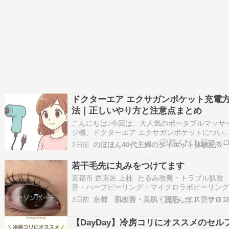
ドクターエア エクサガンポケット充電
法｜正しいやり方と注意点まとめ
こんにちは♪今回は、大人気のポータブルマッサ
ジ機、ドクターエア エクサガンポケットについ
ご紹介します。 特に「正しい充電方法」と「安
2日前
のほほん40代主婦のダイエット体験記☆
に使うためのポイント」を中心に、楽天市場で
されている最新モデルの情報をもとに詳しくま
若干毛先に丸みをつけてます
ました ＼肩こり・むくみを即リリース！売切注
京都市 西京区 上桂 たるみ改善・トラブル肌改
の…
善・ハーブピーリング・マイクロラボピーリン
ラミネーションピール・まつげパーマ・エステ
3日前
ン La saison beaute（ラ・セゾンボーテ）です
おはようございます8月も１週間経ちましたね～
【DayDay】冷房コリにオススメのセル
いです(-_-;) まつげのお…