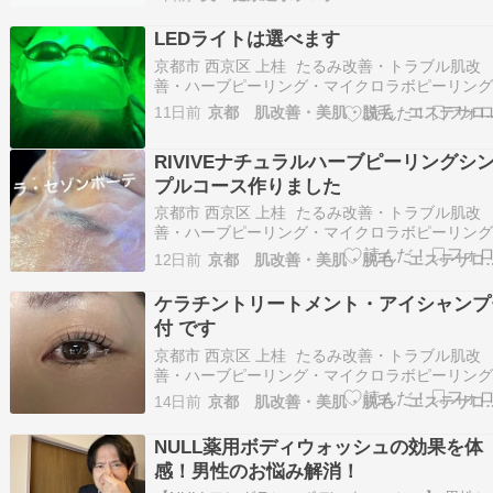
方、充電式コードレスで場所を選ばず使いたい
おすすめしたいのが、「EMS シェイプメイト」
LEDライトは選べます
す。1700件を超えるレビューがあり、…
京都市 西京区 上桂 たるみ改善・トラブル肌改
善・ハーブピーリング・マイクロラボピーリン
ラミネーションピール・まつげパーマ・エステ
11日前
京都 肌改善・美肌・脱毛 
ン La saison beaute（ラ・セゾンボーテ）です
おはようございます。今朝も少し曇ってますお
RIVIVEナチュラルハーブピーリングシ
になるかもですが急な雨に注意で…
プルコース作りました
京都市 西京区 上桂 たるみ改善・トラブル肌改
善・ハーブピーリング・マイクロラボピーリン
ラミネーションピール・まつげパーマ・エステ
12日前
京都 肌改善・美肌・脱毛 
ン La saison beaute（ラ・セゾンボーテ）です
おはようございます。昨日の豪雨で今朝は少し
ケラチントリートメント・アイシャンプ
いです！ RIVIVEナチュラ…
付 です
京都市 西京区 上桂 たるみ改善・トラブル肌改
善・ハーブピーリング・マイクロラボピーリン
ラミネーションピール・まつげパーマ・エステ
14日前
京都 肌改善・美肌・脱毛 
ン La saison beaute（ラ・セゾンボーテ）です
おはようございます。今朝は少し曇ってます～
NULL薬用ボディウォッシュの効果を体
は雷マークがついてますので雨か…
感！男性のお悩み解消！