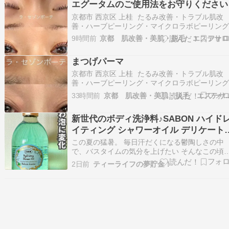
エグータムのご使用法をお守りください
京都市 西京区 上桂 たるみ改善・トラブル肌改
善・ハーブピーリング・マイクロラボピーリン
ラミネーションピール・まつげパーマ・エステ
9時間前
京
ン La saison beaute（ラ・セゾンボーテ）です
おはようございます今朝は少し曇ってます～で
まつげパーマ
分暑くなりますね(-_-;) …
京都市 西京区 上桂 たるみ改善・トラブル肌改
善・ハーブピーリング・マイクロラボピーリン
ラミネーションピール・まつげパーマ・エステ
33時間前
京都 肌改善・美肌・脱毛 エ
ン La saison beaute（ラ・セゾンボーテ）です
おはようございます早い方は有給を利用すると
新世代のボディ洗浄料♪SABON ハイド
からお休みの方いらっしゃるみた…
イティング シャワーオイル デリケート
ジャスミン
この夏の猛暑。 毎日汗だくになる鬱陶しさの中
で、バスタイムの気分を上げたい そんなこの頃
バスタイムにいつものボディケアとは少し違っ
2日前
ティーライフの夢貯金！
地よさを楽しみたくて使ってみたのが、ナチュ
コスメブランドSABON（サボン）の「ハイドレ
ティング シャワーオイル デリケート・ジャスミ
ン…