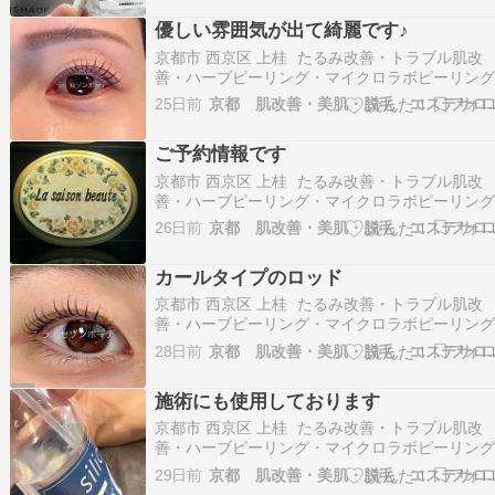
おはようございます。昨夜も暑くて(-_-;)エアコ
優しい雰囲気が出て綺麗です♪
無しでは寝れません～ 今…
京都市 西京区 上桂 たるみ改善・トラブル肌改
善・ハーブピーリング・マイクロラボピーリン
ラミネーションピール・まつげパーマ・エステ
25日前
京都 肌改善・美肌・脱毛 
ン La saison beaute（ラ・セゾンボーテ）です
おはようございます。暑いですね～昨日は宵々
ご予約情報です
28万人の人出だそうです(>_…
京都市 西京区 上桂 たるみ改善・トラブル肌改
善・ハーブピーリング・マイクロラボピーリン
ラミネーションピール・まつげパーマ・エステ
26日前
京都 肌改善・美肌・脱毛 
ン La saison beaute（ラ・セゾンボーテ）です
おはようございます。毎日暑くて(-_-;)35℃超え
カールタイプのロッド
す～ご来店のお客様サー…
京都市 西京区 上桂 たるみ改善・トラブル肌改
善・ハーブピーリング・マイクロラボピーリン
ラミネーションピール・まつげパーマ・エステ
28日前
京都 肌改善・美肌・脱毛 
ン La saison beaute（ラ・セゾンボーテ）です
おはようございます。今朝も曇ってますが当分
施術にも使用しております
大丈夫みたいです！明日14日（…
京都市 西京区 上桂 たるみ改善・トラブル肌改
善・ハーブピーリング・マイクロラボピーリン
ラミネーションピール・まつげパーマ・エステ
29日前
京都 肌改善・美肌・脱毛 
ン La saison beaute（ラ・セゾンボーテ）です