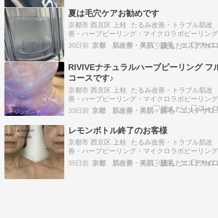
おはようございます。今朝は少し曇ってます～
夏は毛穴ケアお勧めです
暑いですね(-_-;) 先日お…
京都市 西京区 上桂 たるみ改善・トラブル肌改
善・ハーブピーリング・マイクロラボピーリン
ラミネーションピール・まつげパーマ・エステ
30日前
京都 肌改善・美肌・脱毛 
ン La saison beaute（ラ・セゾンボーテ）です
おはようございます。今朝も良いお天気です～
RIVIVEナチュラルハーブピーリング フ
も暑くなると思いますので皆さま…
コースです♪
京都市 西京区 上桂 たるみ改善・トラブル肌改
善・ハーブピーリング・マイクロラボピーリン
ラミネーションピール・まつげパーマ・エステ
33日前
京都 肌改善・美肌・脱毛 
ン La saison beaute（ラ・セゾンボーテ）です
おはようございます。 曇ってます～でも雨は大
レモンボトル終了のお客様
夫そうですね？まだ梅雨明けして…
京都市 西京区 上桂 たるみ改善・トラブル肌改
善・ハーブピーリング・マイクロラボピーリン
ラミネーションピール・まつげパーマ・エステ
35日前
京都 肌改善・美肌・脱毛 
ン La saison beaute（ラ・セゾンボーテ）です
おはようございます。今朝も雨です～夕方まで
かりと降りそうですね！ 明日火…