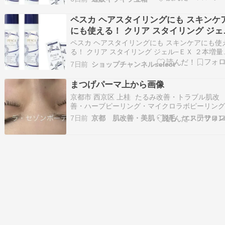
イリングにも スキンケアにも使える！ クリア ス
イリング ジェル−ＥＸ ２本増量セット＜ペスカ
ペスカ ヘアスタイリングにも スキンケ
り、髪の根元に揉み込むようになじま…
にも使える！ クリア スタイリング ジェ
−ＥＸ ２本増量セット
ペスカ ヘアスタイリングにも スキンケアにも使
る！ クリア スタイリング ジェル−ＥＸ ２本増量
ットヘアトリートメント、スカルプケア、ヘア
7日前
ショップチャンネルselect
イリング剤、スキンケア、ハンド＆ボディケア
て使える！↓在庫状況・詳細はこちらからペスカ 
まつげパーマ上から画像
アスタイリングにも スキンケアにも使える…
京都市 西京区 上桂 たるみ改善・トラブル肌改
善・ハーブピーリング・マイクロラボピーリン
ラミネーションピール・まつげパーマ・エステ
7日前
ン La saison beaute（ラ・セゾンボーテ）です
おはようございます。蝉の声がしますね～夏て
です！ まつげパーマのお客様上…