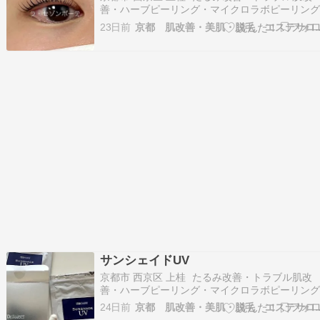
善・ハーブピーリング・マイクロラボピーリン
ラミネーションピール・まつげパーマ・エステ
23日前
京都 肌改善・美肌・脱毛 
ン La saison beaute（ラ・セゾンボーテ）です
おはようございます。 昨日ラストのお客様のま
げですお仕事後のご来店で終了後…
サンシェイドUV
京都市 西京区 上桂 たるみ改善・トラブル肌改
善・ハーブピーリング・マイクロラボピーリン
ラミネーションピール・まつげパーマ・エステ
24日前
京都 肌改善・美肌・脱毛 
ン La saison beaute（ラ・セゾンボーテ）です