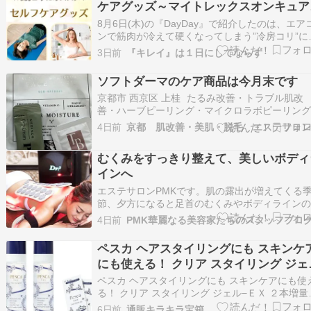
ケアグッズ～マイトレックスオンキュア
シャクティマット
8月6日(木)の『DayDay』で紹介したのは、エア
ンで筋肉が冷えて硬くなってしまう”冷房コリ”に
ススメの「セルフケアグッズ」。 目次冷房コリ
3日前
『キレイ』は１日にしてならず
オススメ！セルフケアグッズMYTREX(マイトレ
クス) ONCURE オンキュアDOCTORAIR(ドクタ
ソフトダーマのケア商品は今月末です
エア) イヤラボmi…
京都市 西京区 上桂 たるみ改善・トラブル肌改
善・ハーブピーリング・マイクロラボピーリン
ラミネーションピール・まつげパーマ・エステ
4日前
ン La saison beaute（ラ・セゾンボーテ）です
おはようございます。今朝も良いお天気です皆
むくみをすっきり整えて、美しいボディ
水分補給しっかりしましょうね！…
インへ
エステサロンPMKです。肌の露出が増えてくる
節、夕方になると足首のむくみやボディライン
化が気になる方も多いのではないでしょうか。
4日前
PMK華麗なる美容家たちのスタッフブロ
は、そんなお悩みにおすすめのケアをご紹介し
す。「むくみやすく、体がすっきりしない」「
ペスカ ヘアスタイリングにも スキンケ
ィラインを整えたい」「筋肉にもアプローチし
にも使える！ クリア スタイリング ジェ
い」そ…
−ＥＸ ２本増量セット
ペスカ ヘアスタイリングにも スキンケアにも使
る！ クリア スタイリング ジェル−ＥＸ ２本増量
ット※画像クリックで商品詳細へペスカ ヘアス
6日前
通販キラキラ宝箱