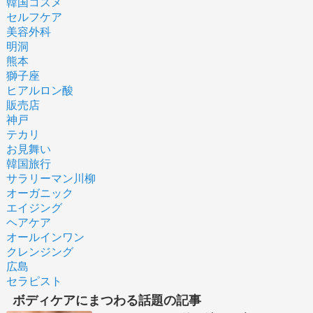
韓国コスメ
セルフケア
美容外科
明洞
熊本
獅子座
ヒアルロン酸
販売店
神戸
テカリ
お見舞い
韓国旅行
サラリーマン川柳
オーガニック
エイジング
ヘアケア
オールインワン
クレンジング
広島
セラピスト
ボディケアにまつわる話題の記事