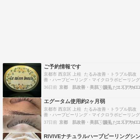
ご予約情報です
京都市 西京区 上桂 たるみ改善・トラブル肌改
善・ハーブピーリング・マイクロラボピーリン
ラミネーションピール・まつげパーマ・エステ
36日前
京都 肌改善・美肌・脱毛 
ン La saison beaute（ラ・セゾンボーテ）です
おはようございます。今は雨止んでますが降っ
エグータム使用約2ヶ月弱
そうです。ご来店のお客様お足元…
京都市 西京区 上桂 たるみ改善・トラブル肌改
善・ハーブピーリング・マイクロラボピーリン
ラミネーションピール・まつげパーマ・エステ
37日前
京都 肌改善・美肌・脱毛 
ン La saison beaute（ラ・セゾンボーテ）です
おはようございます。今朝は雨まだ大丈夫そう
RIVIVEナチュラルハーブピーリングシ
ね！お昼くらいから降ってきそう…