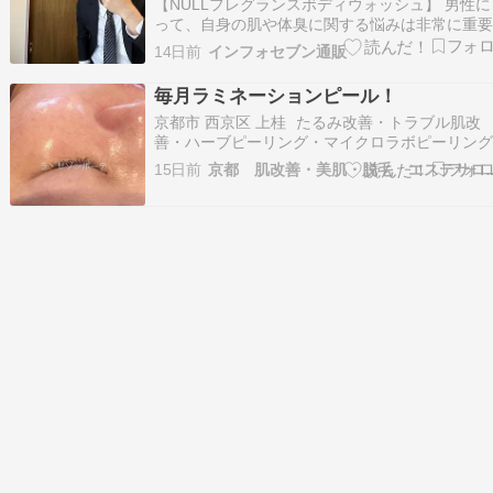
【NULLフレグランスボディウォッシュ】 男性に
って、自身の肌や体臭に関する悩みは非常に重
問題です。 日常生活において自信を持って過ご
14日前
インフォセブン通販
ためには、適切なボディケアが欠かせません。 
こで注目されているのが、薬用NULLフレグラン
毎月ラミネーションピール！
ボディウォッシュです。 本記事では、NUL…
京都市 西京区 上桂 たるみ改善・トラブル肌改
善・ハーブピーリング・マイクロラボピーリン
ラミネーションピール・まつげパーマ・エステ
15日前
京都 肌改善・美肌・脱毛 
ン La saison beaute（ラ・セゾンボーテ）です
おはようございます。1日中エアコンで少し体が
るいです(-_-;)夜はぬるめ…