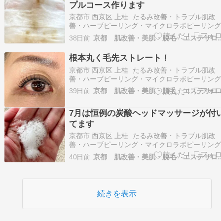
プルコース作ります
京都市 西京区 上桂 たるみ改善・トラブル肌改
善・ハーブピーリング・マイクロラボピーリン
ラミネーションピール・まつげパーマ・エステ
38日前
京都 肌改善・美肌・脱毛 
ン La saison beaute（ラ・セゾンボーテ）です
おはようございます。 今朝は良いお天気です(^^)
根本丸く毛先ストレート！
明日明後日は雨みたいです…
京都市 西京区 上桂 たるみ改善・トラブル肌改
善・ハーブピーリング・マイクロラボピーリン
ラミネーションピール・まつげパーマ・エステ
39日前
京都 肌改善・美肌・脱毛 
ン La saison beaute（ラ・セゾンボーテ）です
おはようございます。夜中は豪雨でしたね～お
7月は恒例の炭酸ヘッドマッサージが付
らいまで降りそうです！ 常連様…
てます
京都市 西京区 上桂 たるみ改善・トラブル肌改
善・ハーブピーリング・マイクロラボピーリン
ラミネーションピール・まつげパーマ・エステ
40日前
京都 肌改善・美肌・脱毛 
ン La saison beaute（ラ・セゾンボーテ）です
おはようございます。 7月に入りました！まだ梅
明けはしてないので夕方から雨…
続きを表示