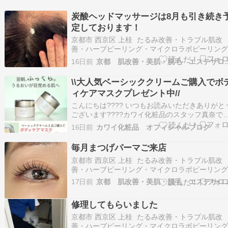
炭酸ヘッドマッサージは8月も引き続き
定しております！
京都市 西京区 上桂 たるみ改善・トラブル肌改
善・ハーブピーリング・マイクロラボピーリン
ラミネーションピール・まつげパーマ・エステ
16日前
京都 肌改善・美肌・脱毛 
ン La saison beaute（ラ・セゾンボーテ）です
おはようございます。7月も後1週間切りました
\\大人気ベーシッククリームご購入でボ
8月の暑さを考えると(-_-…
ィケアマスクプレゼント中//
こんにちは???? いつもお読みいただきありがと
ございます????カワイ化粧品のスタッフ真奈です
小学生息子と美容、猫が大好きなアラフォーで
16日前
カワイ化粧品 オフィシャルブログ
す????美容好きが高じて今年からカワイ化粧品
入社しました????美容情報だけでなく、生活、
毎月まつげパーマご来店
日々のあれこれお伝えしたいと思います♪\\…
京都市 西京区 上桂 たるみ改善・トラブル肌改
善・ハーブピーリング・マイクロラボピーリン
ラミネーションピール・まつげパーマ・エステ
17日前
京都 肌改善・美肌・脱毛 
ン La saison beaute（ラ・セゾンボーテ）です
おはようございます。この時間はまだ日差しは
修理してもらいました
いませんが日中は38℃超えです…
京都市 西京区 上桂 たるみ改善・トラブル肌改
善・ハーブピーリング・マイクロラボピーリン