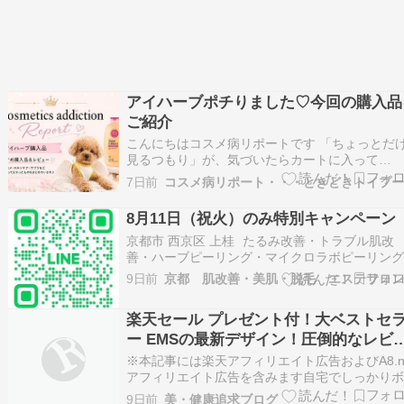
アイハーブポチりました♡今回の購入品
ご紹介
こんにちはコスメ病リポートです 「ちょっとだ
見るつもり」が、気づいたらカートに入って
る……。 はい、今回もアイハーブでポチりまし
7日前
コスメ病リポート・・・ときどきトイプー
♡ 今回は、何度もリピートしているものから、
から気になっていたコスメやボディケアまで 届
8月11日（祝火）のみ特別キャンペーン
前から楽しみなアイハーブ購入品6点をまとめて
京都市 西京区 上桂 たるみ改善・トラブル肌改
介します…
善・ハーブピーリング・マイクロラボピーリン
ラミネーションピール・まつげパーマ・エステ
9日前
ン La saison beaute（ラ・セゾンボーテ）です
おはようございます。8月に入りました！夏季休
楽天セール プレゼント付！大ベストセ
は14日（金）～18日（火）1…
ー EMSの最新デザイン！圧倒的なレビ
ーを使ってみた感想とおすすめポイント
※本記事には楽天アフィリエイト広告およびA8.n
アフィリエイト広告を含みます自宅でしっかり
ィケアしたい方へ本格的なEMSマシンを探して
9日前
美・健康追求ブログ