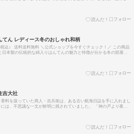
・月経中の女性は不浄 仏教伝来以前の日本にあった、女性の月経や出
んてん レディース冬のおしゃれ和柄
円（税込） 送料送料無料 ＼公式ショップを今すぐチェック！／ この商品
と日本製の伝統的な綿入りはんてんの魅力と特徴が分かる冬の部屋着
選び方やポイントが理解できるはんてんの手入れ方法や長持ちさせるコ
住吉大社
と香料を扱っていた商人・吉兵衛は、ある古い航海日誌を手に入れまし
には、不思議な一文が鮮明に残されていました。 「神の戸より夜空
て立ち昇る。」 何のことなのか確かめたくなった吉兵衛は、夏の終