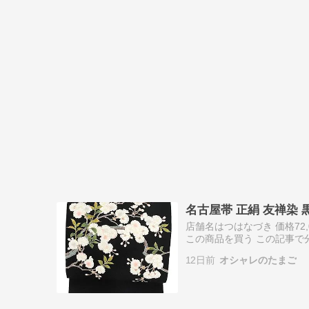
名古屋帯 正絹 友禅染 
店舗名はつはなづき 価格72
この商品を買う この記事で
クな黒地に咲く桜柄の美し
12日前
オシャレのたまご
手…