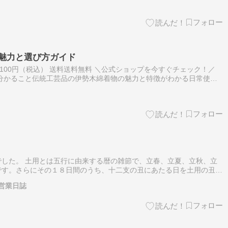
の魅力と選び方ガイド
,100円（税込） 送料送料無料 ＼公式ショップを今すぐチェック！／
分かること伝統工芸品の伊勢木綿着物の魅力と特徴がわかる日常使い
物の選び方やお手入れ方法がわかる色柄やサイズのバリエーション、購
した。 土用とは五行に由来する暦の雑節で、立春、立夏、立秋、立
です。さらにその１８日間のうち、十二支の丑にあたる日を土用の丑の
ますが、今は夏のことをさすことが多いです。 暑い夏を乗り切るた
営業日誌