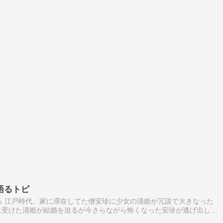
語るトピ
ねる 江戸時代、家に滞在してた僧安珍に少女の清姫が冗談で大きなった
に受けた清姫が結婚を迫るが今さらながら怖くなった安珍が逃げ出し寺
変身した清姫が釣鐘の中に隠れた安珍を焼き殺す凄絶な話ですが、果た