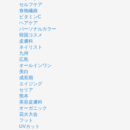
セルフケア
食物繊維
ビタミンC
ヘアケア
パーソナルカラー
韓国コスメ
皮膚科
ネイリスト
九州
広島
オールインワン
美白
成長期
エイジング
セリア
熊本
美容皮膚科
オーガニック
花火大会
フット
UVカット