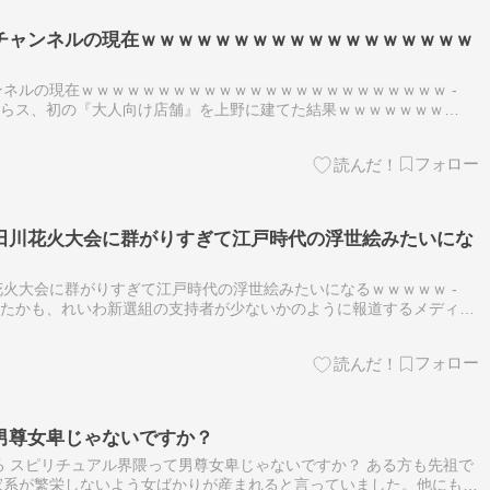
チャンネルの現在ｗｗｗｗｗｗｗｗｗｗｗｗｗｗｗｗｗｗ
ネルの現在ｗｗｗｗｗｗｗｗｗｗｗｗｗｗｗｗｗｗｗｗｗｗｗｗ -
トイザらス、初の『大人向け店舗』を上野に建てた結果ｗｗｗｗｗｗｗ
hまとめブログ【画像】スーパーの激安トンカツを240枚買い占めた女
田川花火大会に群がりすぎて江戸時代の浮世絵みたいにな
火大会に群がりすぎて江戸時代の浮世絵みたいになるｗｗｗｗｗ -
者「あたかも、れいわ新選組の支持者が少ないかのように報道するメディア
闇深】14歳男子中学生、担任の先生（29）に『恐ろしい事』をして
男尊女卑じゃないですか？
ねる スピリチュアル界隈って男尊女卑じゃないですか？ ある方も先祖で
家系が繁栄しないよう女ばかりが産まれると言っていました。他にもあ