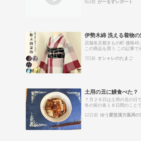
6日前
がーるずレポート
して現代目…
伊勢木綿 洗える着物
店舗名京都きもの町 価格45
この商品を買う この記事で
にぴったりなカジュアル着
7日前
オシャレのたまご
入時…
土用の丑に鰻食べた？
７月２６日は土用の丑の日で
冬の前の各１８日間のこと
日といいます。各季節にあり
12日前
ゆう愛堂漢方薬局の
めに、江戸時代…