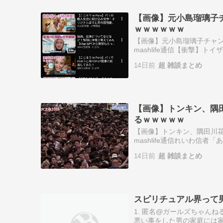
【画像】元小島瑠璃子
ｗｗｗｗｗｗ
【画像】元小島瑠璃子チャン
mashlife通信【衝撃】
NEWSまとめもりー｜2c
14日前
超 雑談まとめ
性、炎…
【画像】トンキン、隅
るｗｗｗｗｗ
【画像】トンキン、隅田川花
mashlife通信れいわ信
がある」まとめたニュース【
14日前
超 雑談まとめ
しま…
スピリチュアル界って
1. 匿名@ガールズちゃん
悪い事をした男の家庭には