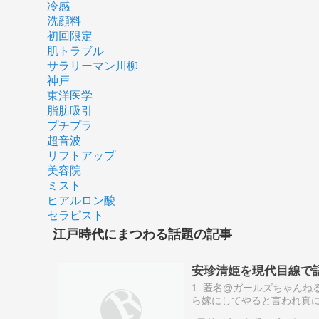
冷感
洗顔料
初回限定
肌トラブル
サラリーマン川柳
神戸
東洋医学
脂肪吸引
プチプラ
超音波
リフトアップ
美容院
ミスト
ヒアルロン酸
セラピスト
江戸時代にまつわる話題の記事
安珍清姫を現代目線で
1. 匿名@ガールズちゃん
ら嫁にしてやると言われ真
の中に匿われたけど大蛇に