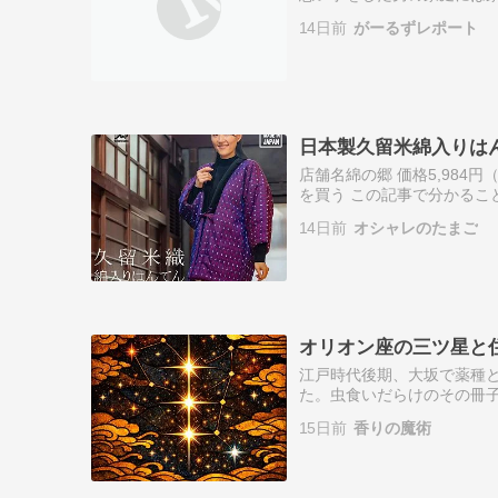
る迷信をいくつか挙げます 
14日前
がーるずレポート
産に対…
日本製久留米綿入りは
店舗名綿の郷 価格5,984
を買う この記事で分かるこ
として快適に過ごすための
14日前
オシャレのたまご
ツが…
オリオン座の三ツ星と
江戸時代後期、大坂で薬種
た。虫食いだらけのその冊子
を望めば、神は三ツ星となっ
15日前
香りの魔術
わり、丁子を詰め…