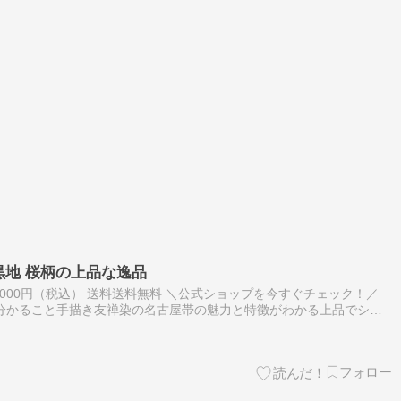
黒地 桜柄の上品な逸品
,000円（税込） 送料送料無料 ＼公式ショップを今すぐチェック！／
分かること手描き友禅染の名古屋帯の魅力と特徴がわかる上品でシッ
さを詳しく解説着物とのコーディネートや着用シーンのポイントを紹介