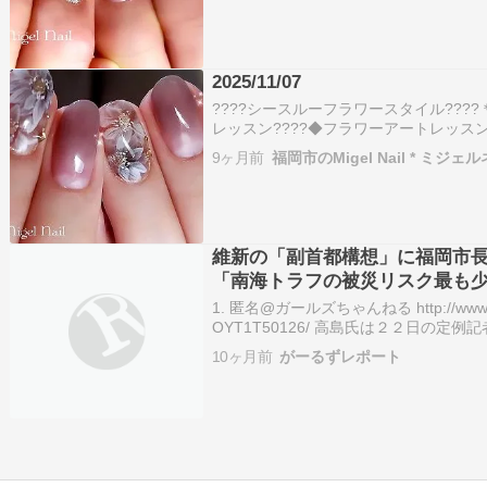
2025/11/07
????シースルーフラワースタイル??
レッスン????◆フラワーアートレッスン
✨????美しい花びらを描く為の音声字幕
9ヶ月前
福岡市のMigel Nail * ミジェ
基本を学ぶと、YouTubeでご紹介して
維新の「副首都構想」に福岡市
「南海トラフの被災リスク最も
1. 匿名@ガールズちゃんねる http://www.yomiu
OYT1T50126/ 高島氏は２２日の
被災リスクが最も少ない」と、首都・東
10ヶ月前
がーるずレポート
をアピール。 2…