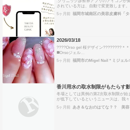
.クリニック診察券アプリのアイコンが変
されている方は、自動で変更致します。
います。)診察券を持ち歩くのが面倒??
5ヶ月前
福岡市城南区の美容皮膚科「タ
からなくなってしまった????などの場
2026/03/18
????Orso gel 桜デザイン?????
◼️Orsoジェル
orsogel_000orsogel_051orsogel_058
5ヶ月前
福岡市のMigel Nail * ミジェ
＊＊…
香川用水の取水制限がもたらす
冬場としては異例の第2次取水制限が始
が低下しているというニュースは、我々
れるものです。香川用水の供給削減が地
5ヶ月前
あき＆なおのはてな？？ 美容
の水の管理と利用の重要性がますます高
淡水化センター…