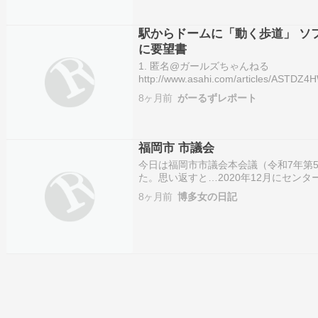
駅からドームに「動く歩道」 ソ
に要望書
1. 匿名@ガールズちゃんねる
http://www.asahi.com/articles/AS
よると、事業区間は唐人町駅付近からド
8ヶ月前
がーるずレポート
ロ。近くを流れる川の上に、高架構造で
福岡市 市議会
今日は福岡市市議会本会議（令和7年第
た。思い返すと…2020年12月にセン
の殺処分問題について、2021年6月の
8ヶ月前
博多女の日記
会質問してくださったのが始まりです。
セ…