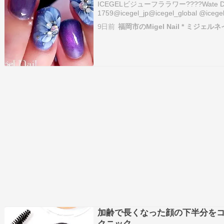
ICEGELビジューフララワー????Wate Drop 
1759@icegel_jp@icegel_global @icegel
**************************#icegel …
9日前
福岡市のMigel Nail * ミジェルネ
加齢で長くなった顔の下半分を
クニック