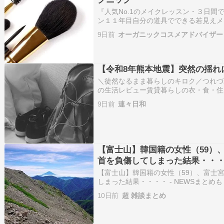
『人気No.1のメイクレッスン・３日間
ン１１年目自分の道具でできる若見えメ
村あかねです。私のプロフィールプライ
9日前
オーガニックコスメアドバイザー
お申込み時…ameblo.jp『パーソナ
【令和8年熊本地震】突然の揺れ
＼徒然なるまま暮らしのキロク／つれづ
の生活レビュー賃貸暮らしの衣・食・住
メ大好き！carsonです心地よい衣食住を
9日前
連々日和
ォローしてね。お待ちしてます最近の人
回…
【富士山】韓国籍の女性（59）
首を負傷してしまった結果・・
【富士山】韓国籍の女性（59）、富士
しまった結果・・・・ - NEWSまとめ
ス】熊本の次は中国で大地震！！！あじ
10日前
超 雑談まとめ
だけど部下に口を滑らせてしまったふぇ
バグみ…