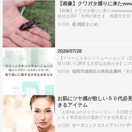
【画像】クワガタ捕りに来たwww
【画像】クワガタ捕りに来たwwwwwww
会社公式X「九州の皆さま、地震大丈夫
ました。」←これ・・・・・(※画像あり
10日前
超 雑談まとめ
す子「日曜日、発表がございます」ネッ
ｗ…
2026/07/28
.【マリーニスキンソリューションズ（
取り扱いに関する大切なお知らせ】この
庫がなくなり次第、取り扱いを終了する
10日前
福岡市城南区の美容皮膚科「タ
め、在庫限りで販売終了となる可能性が
フェイスク…
お肌にツヤ感が欲しい５０代必
きるアイテム
『人気No.1のメイクレッスン・３日間
ン１１年目自分の道具でできる若見えメ
村あかねです。私のプロフィールプライ
12日前
オーガニックコスメアドバイザ
お申込み時…ameblo.jp『パーソナ