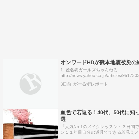
オンワードHDが熊本地震被災の
1. 匿名@ガールズちゃんねる
http://news.yahoo.co.jp/articles/951
同社による説明は以下の通り。 ・地震発生直
3日前
がーるずレポート
分、従業員3人全員が施…
血色で若返る！40代、50代に
選
『人気No.1のメイクレッスン・３日間
ン１１年目自分の道具でできる若見えメ
村あかねです。私のプロフィールプライ