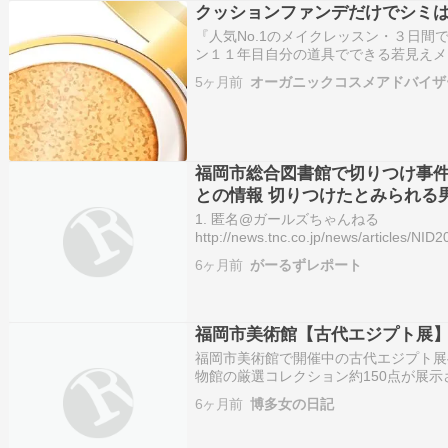
クッションファンデだけでシミ
『人気No.1のメイクレッスン・３日間
ン１１年目自分の道具でできる若見えメ
村あかねです。私のプロフィールプライ
5ヶ月前
オーガニックコスメアドバイザ
お申込み時…ameblo.jp『パーソナ
福岡市総合図書館で切りつけ事件
との情報 切りつけたとみられる
1. 匿名@ガールズちゃんねる
http://news.tnc.co.jp/news/article
ろ、福岡市早良区の福岡市総合図書館で
6ヶ月前
がーるずレポート
た」との通報がありました。 早良警察
福岡市美術館【古代エジプト展
福岡市美術館で開催中の古代エジプト展
物館の厳選コレクション約150点が展
ぎ）、宝飾品、土器、パピルスなど、バ
6ヶ月前
博多女の日記
ト人の草履思ってた以上に見応えがあり
トレートネッ…