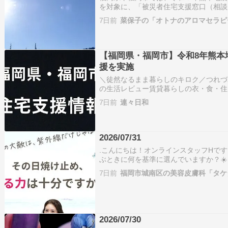
を対象に、「被災者住宅支援窓口（相談
県 住宅支援https://www.pref.fukuoka.lg.jp
7日前
菜保子の「オトナのアロマセラピ
shien.html設…
【福岡県・福岡市】令和8年熊本
援を実施
＼徒然なるまま暮らしのキロク／つれづ
の生活レビュー賃貸暮らしの衣・食・住
メ大好き！carsonです心地よい衣食住を
7日前
連々日和
ォローしてね。お待ちしてます最近の人
回…
2026/07/31
.こんにちは！オンラインスタッフHです
ぶときに何を基準に選んでいますか？☀
アイテムを選ぶことは大切。だけど、肌
7日前
福岡市城南区の美容皮膚科「タケ
す????日焼け止めも、毎日使うスキン
ら…
2026/07/30