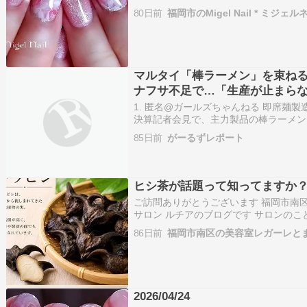
ル #ブライダルネイル gelnails 福
80日前
福岡市のMigel Nail * ミジェル
市早良区ネイルサ…
マルタイ「棒ラーメン」を束ね
ナフサ不足で…「生産が止まら
1. 匿名@ガールズちゃんねる 即席麺
決算記者会見で、主力製品の棒ラーメン
使うナイロン製テープの一部が、入手困
85日前
がーるずレポート
た。中東情勢の緊迫化でインクの原料と
刷を施せ…
ヒシ茶が話題って知ってますか
ご訪問ありがとうございます 福岡市南区
サロン ルチアのブログです サロンの
出来事などアップしています ホームページはこち
86日前
福岡市南区の美容室レガーレと
サロンInstagramはこちら@legare.h…
2026/04/24