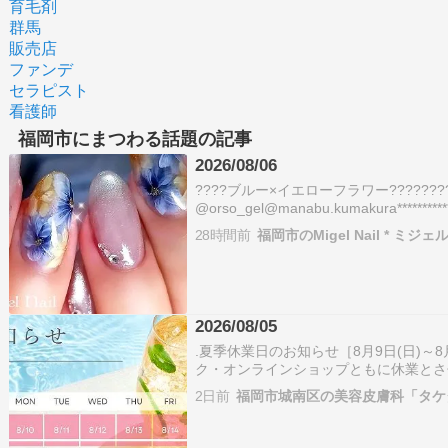
育毛剤
群馬
販売店
ファンデ
セラピスト
看護師
福岡市にまつわる話題の記事
2026/08/06
????ブルー×イエローフラワー???????
@orso_gel@manabu.kumakura************
ーネイル #福岡ネイルサロン #夏ネイル
28時間前
福岡市のMigel Nail * ミジ
サロン 福岡市早…
2026/08/05
.夏季休業日のお知らせ［8月9日(日)～8
ク・オンラインショップともに休業とさせて
中は、お問い合わせ（DM・メール・公式
2日前
福岡市城南区の美容皮膚科「タケ
休みさせていただきます。期間中にいた