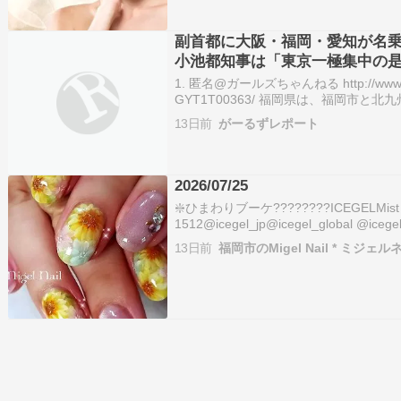
副首都に大阪・福岡・愛知が名
小池都知事は「東京一極集中の
1. 匿名@ガールズちゃんねる http://www.yomiu
GYT1T00363/ 福岡県は、福岡市
目指す。服部誠太郎知事は２４日、「市
13日前
がーるずレポート
福岡で取り組む」…
2026/07/25
❇️ひまわりブーケ????????ICEGELMist St
1512@icegel_jp@icegel_global @icegel
**************************#icegel #
13日前
福岡市のMigel Nail * ミジェル