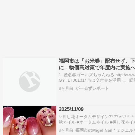
福岡市は「お米券」配布せず、
に…物価高対策で年度内に実施
1. 匿名@ガールズちゃんねる http://www.yomiu
GYT1T00131/ 市は交付金を活用
う。下水道使用料の２か月分無料化に約
8ヶ月前
がーるずレポート
介護・障害者施設…
2025/11/09
✨️押し花オータムデザイン????✴♡＊＊＊
秋ネイル #オータムネイル #押し花ネイ
#ボルドーネイル #シンプルネイル #パ
9ヶ月前
福岡市のMigel Nail * ミジェ
ネイル #艶ネイル #ドライフラワーネイ