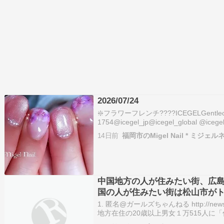
2026/07/24
❇️フラワーフレンチ????ICEGELGentleon 
1754@icegel_jp@icegel_global @icegel
**************************#icegel #紫
14日前
福岡市のMigel Nail * ミジェル
中国地方の人が住みたい街、広島
国の人が住みたい街は松山市が
1. 匿名@ガールズちゃんねる http://news.ksb
地方在住の20歳以上男女１万515人に
は広島市（209票）で7年連続トップでし