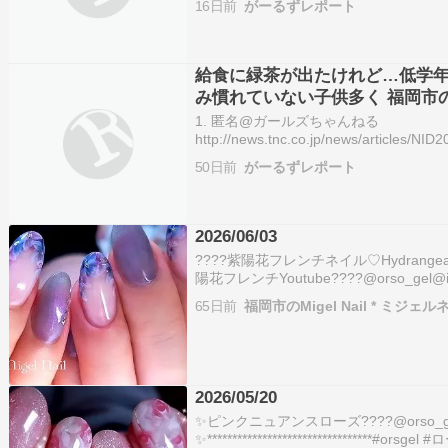
16日前
がーるずレポート
は岡山市（142票…
給食に緑茶が出たけれど…低学年
み慣れていない子供多く 福岡市の
思いも
1. 匿名@ガールズちゃんねる
http://news.tnc.co.jp/news/articl
である「サバの塩焼き」に合うと歓迎す
50日前
がーるずレポート
の小学校で、特に低学年の児童の飲み残
2026/06/03
????紫陽花フレンチネイル♡Hydrangea F
陽花フレンチYoutube????@orso_gel@iceg
@icegelkorea @icegelnail Moon Mist 
65日前
福岡市のMigel Nail * ミジェル
2026/05/20
✨️ピンクニュアンスローズ????@orso_g
✨********************************