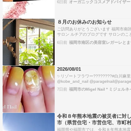
6日前
オーガニックコスメアドバイザー
お申込み時…ameblo.jp『パーソナ
８月のお休みのお知らせ
ご訪問ありがとうございます 福岡市南区
サロン ルチアのブログです サロンの
出来事などアップしています ホームページはこち
6日前
福岡市南区の美容室レガーレとま
サロンInstagramはこちら@legare.h…
2026/08/01
✨️リゾートフラワー????????#白川
@kobe_and_nail @paragelnail@paragelcolo
ゾート #paragel #フラワーネイル #
7日前
福岡市のMigel Nail * ミジェルネ
令和８年熊本地震の被災者に対して
市（県営住宅・市営住宅、市町
福岡県や福岡市では、令和８年熊本地震