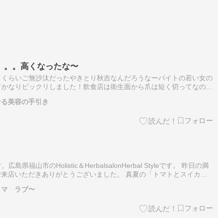
。。。高くなったな〜
うくらいご無沙汰だったやきとり秋吉なんだろうなーバイトの若い女の
てかなりビックリしました！飲食店は衛生面から爪は短く切ってなのに
中の汚れや菌が気になりました。私は人よりもお腹に当たりやすい人な
せる美容の手引き
福山市のHolistic＆HerbalsalonHerbal Styleです。 昨日の満
にご来店いただきありがとうございました。 真夏の「トマトとスイカの
しい～とのお声を沢山いただきました。 …
ロマ ラブ〜