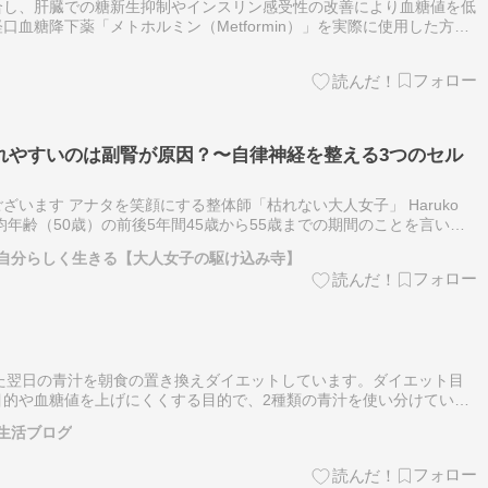
合し、肝臓での糖新生抑制やインスリン感受性の改善により血糖値を低
血糖降下薬「メトホルミン（Metformin）」を実際に使用した方
コミ・効果・感想（レビュー）。写真を必ず掲載したリアルな体験談で
れやすいのは副腎が原因？〜自律神経を整える3つのセル
います アナタを笑顔にする整体師「枯れない大人女子」 Haruko
均年齢（50歳）の前後5年間45歳から55歳までの期間のことを言いま
調の事を「更年期症状」と言います日常生活が出来なくなる状態を
自分らしく生きる【大人女子の駆け込み寺】
ぎた翌日の青汁を朝食の置き換えダイエットしています。ダイエット目
目的や血糖値を上げにくくする目的で、2種類の青汁を使い分けている
青汁 乳酸菌入り青汁。 【土日限定！クーポン利用で35%OFF！】青汁
生活ブログ