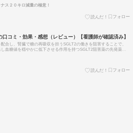
朝はゆで卵１個は必ず食べる。 血糖値スパイクを少しでも避けるため
イナス２０キロ減量の極意！
の口コミ・効果・感想（レビュー）【看護師が確認済み】
配合し、腎臓で糖の再吸収を担うSGLT2の働きを阻害することで、
し血糖値を穏やかに低下させる作用を持つSGLT2阻害薬の先発薬
a）」を実際に使用した方に、独自に取材して得た口コミ・効果・感想（レビ