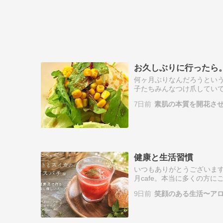
お久しぶりに行ったら
何ヶ月ぶりなんだろうとい
子たちみんなつけ爪してい
ね衛生面大丈夫？？？爪の
7日前
素肌の本質を開花さ
ので次回からは…
健康と生活習慣
いつもありがとうございます。広島県
月cafe。本当に多くの方
ガスパチョ」皆さんから美味
9日前
笑顔のある生活〜ア