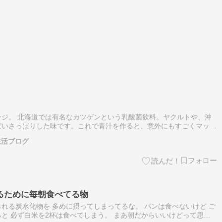
ジ。 北海道では有名なカツゲンという乳酸菌飲料。ヤクルトや、沖
ぱいさっぱりした味です。これで青汁を作ると、意外にもすごくマッチ
いもの飲みたくなった時に作っています。 【本日限定大特価！クー
生活ブログ
るために毎朝食べてる物
れる炭水化物を 多めに摂ってしまってるな。 パンは食べないけど ご
と 必ず白米を2杯は食べてしまう。 まあ朝だからいいけどって思う