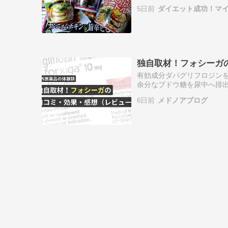
ようにしてる。 相変わらず
5日前
ダイエット成功！マ
だけど …
独自取材！フォシーガ
有効成分ダパグリフロジンを
余分なブドウ糖を尿中へ排出
「フォシーガ（forxig
6日前
メドノアブログ
ュー）…