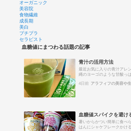
オーガニック
美容院
食物繊維
成長期
美白
プチプラ
セラピスト
血糖値にまつわる話題の記事
青汁の活用方法
最近お気に入りの青汁アレン
縄のヨーゴのような甘酸っ
して美味しいのです！何か甘
4日前
アラフィフの美容や
ポン利用で60…
血糖値スパイクを避け
暑いからかつい簡単に食べら
はんにシャケフレークかける