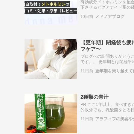
有効成分メトホルミンを配
下させるビグアナイド系の経口
に、独自に取材して得た口
10日前
メドノアブログ
す。口コミ…
【更年期】閉経後も疲
フケア〜
ブログへの訪問ありがとうござ
です。。 更年期とは閉経平
すその期間におきる体の不
11日前
更年期を乗り越えて
「更…
2種類の青汁
PR ここ1年以上、食べす
的以外でも、乳酸菌をとる
ので紹介です。 乳酸菌入り
11日前
アラフィフの美容や
乳…