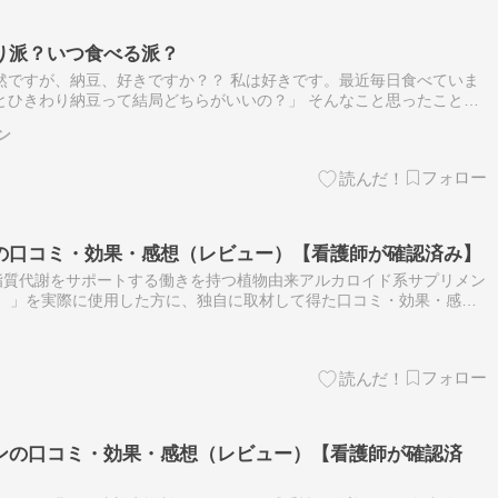
り派？いつ食べる派？
然ですが、納豆、好きですか？？ 私は好きです。最近毎日食べていま
とひきわり納豆って結局どちらがいいの？」 そんなこと思ったことあ
に納豆に関する記事が書かれていたので内容をシェアしますね。 引用
ン
の口コミ・効果・感想（レビュー）【看護師が確認済み】
脂質代謝をサポートする働きを持つ植物由来アルカロイド系サプリメン
ine）」を実際に使用した方に、独自に取材して得た口コミ・効果・感想
掲載したリアルな体験談です。口コミ・効果・感想の内容は看護師が確
ンの口コミ・効果・感想（レビュー）【看護師が確認済