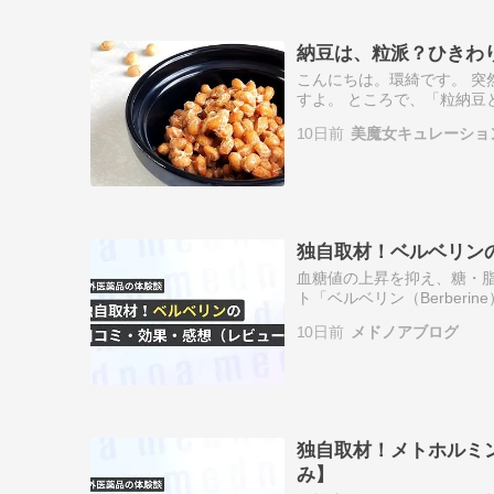
納豆は、粒派？ひきわ
こんにちは。環綺です。 突
すよ。 ところで、「粒納豆
りません？ 最近読んだ雑誌
10日前
美魔女キュレーショ
元は、こ…
独自取材！ベルベリン
血糖値の上昇を抑え、糖・
ト「ベルベリン（Berber
（レビュー）。写真を必ず
10日前
メドノアブログ
認済み。
独自取材！メトホルミ
み】