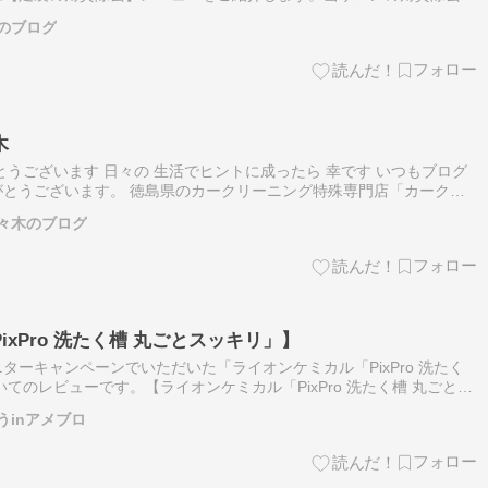
らかな仕上がりを実現。フットパドルで削る従来の方法とは異なり、優
のブログ
木
とうございます 日々の 生活でヒントに成ったら 幸です いつもブログ
とうございます。 徳島県のカークリーニング特殊専門店「カークリ
店の施工事例が、皆様の愛車のお悩み解決へのヒントになれば幸いで
々木のブログ
xPro 洗たく槽 丸ごとスッキリ」】
ターキャンペーンでいただいた「ライオンケミカル「PixPro 洗たく
てのレビューです。【ライオンケミカル「PixPro 洗たく槽 丸ごとス
分を混ぜ合わせることで、驚くほどの除菌力＆洗浄力。カビを除去…
うinアメブロ