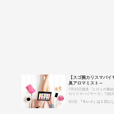
【スゴ腕カリスマバイ
臭アロマミスト～
7月31日放送「ヒロミの集
カリスマバイヤーズ」で紹介し
フトロジーツヴィリング 包丁
8日前
『キレイ』は１日に