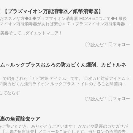
！【プラズマイオン万能消毒器／紙幣消毒器】
◆おススメな方◆3.◆プラズマイオン消毒器 MCAREについて◆4.最後
ズマイオン万能消毒器があれば安心＞ 7.＜プラズマイオン万能消毒器を
◆新型コロナ感染症対策として、多くのお問い合わせを頂いてい…
療と美容そして…ダイエットマニア！
イテム～ルックプラスおふろの防カビくん煙剤、カビトルネ
キッ』で紹介された「カビ対策 アイテム」です。 目次カビ対策アイテムラ
ろの防カビくん煙剤ライオン ルックプラス トイレのまるごと除菌消臭
イオお風呂のカビきれいリベルタ カビトルネードNeo 洗濯槽クリ…
してならず
足裏の角質除去ケア
をご覧いただき、ありがとうございます！ かかとや足裏のガサガサが
は【足裏の角質除去】メニューをご紹介します。当サロンの角質除去