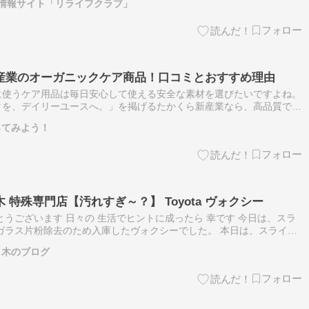
情報サイト「リライフクラブ」
産業のオーガニックケア商品！口コミとおすすめ理由
に使うケア用品は毎日安心して使える安全な素材を選びたいですよね。
クを、デイリーユースへ。」を掲げるたかくら新産業なら、高品質で環
が手軽に揃えられますよ。のどの乾燥対策やペットの衛生管理など毎日
ってみよう！
特殊専門店【汚れすぎ～？】 Toyota ヴォクシー
とうございます 日々の 生活でヒントに成ったら 幸です 今日は、スラ
ガラス片粉除去のため入庫したヴォクシーでした。 本日は、スライド
車内のガラス片・ガラス粉除去作業」で、トヨタ・ヴォクシーがご入庫
々木のブログ