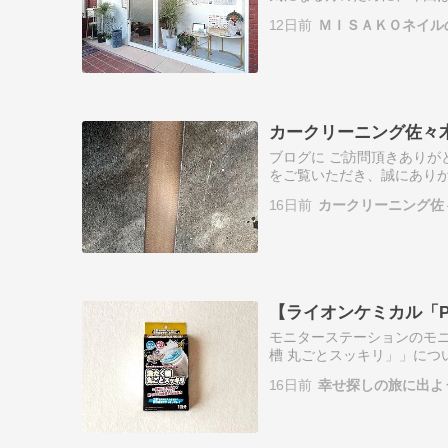
は、肌に負担をかけず、滑
12日前
ＭＩＳＡＫＯネイル
しいケアで美しい…
カークリーニング佐々
ブログに ご訪問頂きありが
をご覧いただき、誠にありが
ーニング佐々木」です。 当
16日前
カークリーニング佐
す。 1…
【ライオンケミカル「Pi
モニターステーションのモニ
槽 丸ごとスッキリ」」につい
ッキリ」】 2種類の洗浄成
16日前
幸せ探しの旅に出よ