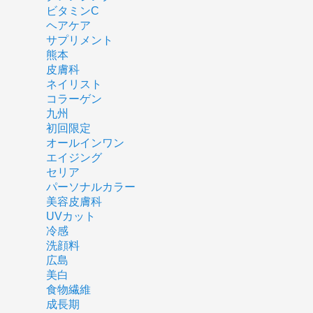
ビタミンC
ヘアケア
サプリメント
熊本
皮膚科
ネイリスト
コラーゲン
九州
初回限定
オールインワン
エイジング
セリア
パーソナルカラー
美容皮膚科
UVカット
冷感
洗顔料
広島
美白
食物繊維
成長期