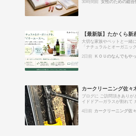
30時間前
女性のための総合
から混みます。着…
【最新版】たかくら新
大切な家族やペットと一緒
「ナチュラルとオーガニッ
境にも優しいケアアイテム
2日前
ＫＯＵのなんでもや
の暮らしに寄り…
カークリーニング佐々木 
ブログに ご訪問頂きありが
イドドア―ガラスが割れて 
ドアガラスの破損に伴う「
4日前
カークリーニング佐
いたし…