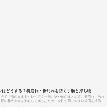
レはどうする？着崩れ・裾汚れを防ぐ手順と持ち物
大会で浴衣のままトイレへ行く手順、裾や袖のまとめ方、着崩れ・汚れ
。夏の花火大会を安心して楽しむため、女性が困りやすい場面を準備・
します。会場へ着く前に済ませる最寄り駅や会場周辺のトイレは開始前