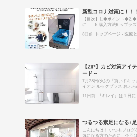
新型コロナ対策に！！
【目次】1.◆ポイント◆2.
に……5.購入方法6.＜プラ
選んだ理由＞1.◆ポイント
8日前
トップページ - 医
【ZIP】カビ対策ア
ード～
7月28日(火)の『買いド
イオン ルックプラス おふ
くん煙剤コジット パワーバ
11日前
『キレイ』は１日に
つるつる素足になる♪
こんにちは！ いつもブログ
気になる方のために、今回