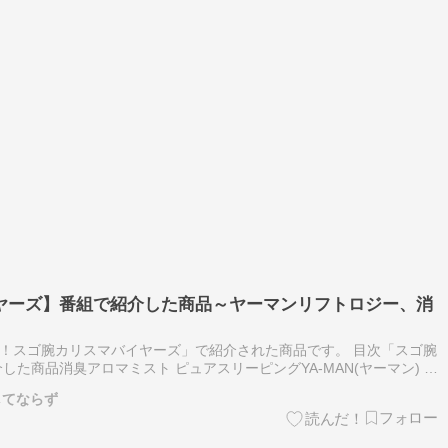
ヤーズ】番組で紹介した商品～ヤーマンリフトロジー、消
結！スゴ腕カリスマバイヤーズ」で紹介された商品です。 目次「スゴ腕
た商品消臭アロマミスト ピュアスリーピングYA-MAN(ヤーマン) リ
 調理バサミ 特別セット爆風クリップファン 2個セット 「ス…
してならず