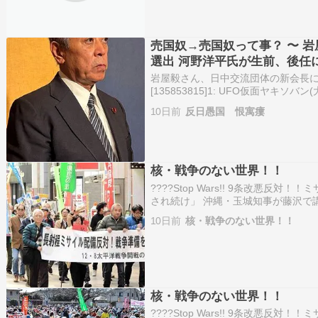
売国奴→売国奴って事？ 〜 
選出 河野洋平氏が生前、後任
岩屋毅さん、日中交流団体の新会長に
[135853815]1: UFO仮面ヤキソバン(大阪府)
ID:z6iZLBjq0● BE:135853815-PLT(1
10日前
反日愚国 恨寓瘻
核・戦争のない世界！！
????Stop Wars!! 9条改悪
され続け」 沖縄・玉城知事が藤沢で
沖縄で基地のない島求め平和行進 復
10日前
核・戦争のない世界！！
配備 周辺では抗議デモ「力では平和
核・戦争のない世界！！
????Stop Wars!! 9条改悪