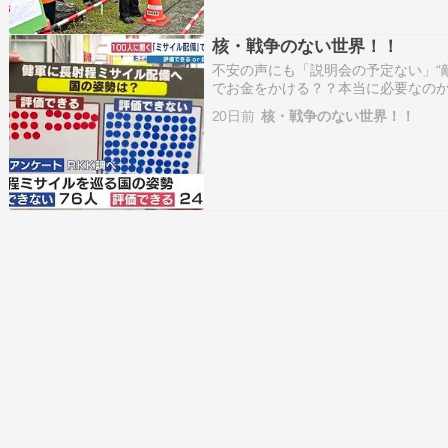
核・戦争のない世界！！
不安の声にも「説明会の予定ない」“
でお金をかける？？本当に必要なのか
闘機の共同開発など協力確認日本フィ
20日前
核・戦争のない世界！！
WG設置人殺し兵器！！かっこいいと