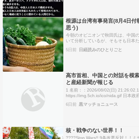
根源は台湾有事発言(8月4日付
思う)
今朝のオピニオンで秋田氏は、中国
いて分析しているが、そもそも日本
っている。コラムの冒頭で「きっかけ
5日前
日経読みのひとりごと
の国会答弁だ」と言及しているので
高市首相、中国との対話を模索
と産経新聞が報じる
1 名前：：2026/08/02(日) 21:26:02.17
https://img.5ch.io/ico/nid
目的化なら足元見られる懸念も 日本
6日前
黒マッチョニュース
核・戦争のない世界！！
????Stop Wars!! 9条改悪