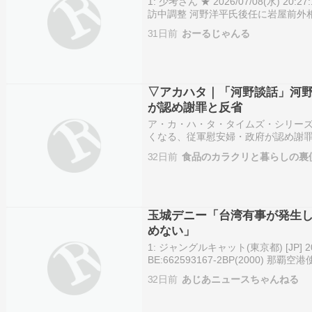
1: 少考さん ★ 2026/07/08(水) 20:
訪中調整 河野洋平氏後任に岩屋前外相 | NEW
2026/07/08 19:50:41中国との貿易・
31日前
おーるじゃんる
▽アカハタ｜「河野談話」河
が認め謝罪と反省
ア・カ・ハ・タ・タイムズ・シリー
くなる、従軍慰安婦・政府が認め謝罪
ーナーです！ この国のアジア外交の
32日前
食品のカラクリと暮らしの裏
関与の下に、多数の女性の名誉と尊
玉城デニー「台湾有事が発生
めない」
1: ジャングルキャット(東京都) [JP] 2026/0
BE:662593167-2BP(2000)
強調https://t.co/fow10tNNY6— 共…
32日前
あじあニュースちゃんねる