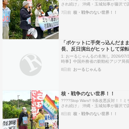
され続け」 沖縄・玉城知事が藤沢で
沖縄で基地のない島求め平和行進 復
7日前
核・戦争のない世界！！
配備 周辺では抗議デモ「力では平和
「ポケットに手突っ込んだま
長、反日演出がヒットして栄
模様
1: おーるじゃんるの名無し 2026/07/31(
時事】中国外務省の劉勁松アジア局長
でに外務省ホームページが更新され
8日前
おーるじゃんる
中関係悪化のきっか…
核・戦争のない世界！！
????Stop Wars!! 9条改悪
され続け」 沖縄・玉城知事が藤沢で
沖縄で基地のない島求め平和行進 復
8日前
核・戦争のない世界！！
配備 周辺では抗議デモ「力では平和