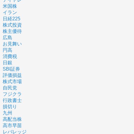
米国株
イラン
日経225
株式投資
株主優待
広島
お見舞い
円高
消費税
日銀
SBI証券
評価損益
株式市場
自民党
フジクラ
行政書士
損切り
九州
高配当株
高市早苗
レバレッジ