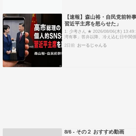
【速報】森山裕・自民党前幹事
習近平主席を怒らせた」
1: 少考さん ★ 2026/08/06(木) 13:
湾有事」答弁以降、冷え込む日中関
など“報復措置”を繰り返してきた中
2日前
おーるじゃんる
事発言に先…
8/6 - その２ おすすめ動画