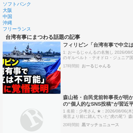
ソフトバンク
大阪
中国
沖縄
フリーランス
台湾有事にまつわる話題の記事
フィリピン「台湾有事で中立
1: おーるじゃんるの名無し 2026/08/07(
のギルベルト・テオドロ・ジュニア国防長
インタビューで、フィリピンは台湾
17時間前
おーるじゃんる
とはで…
森山裕・自民党前幹事長が明
の“個人的なSNS投稿”が習近
1 名前：少考さん ★：2026/08/06(木) 1
発言より前に踏んでいた“虎の尾”》
大失態「高市総理の“個人的なSNS投
20時間前
黒マッチョニュース
セ…