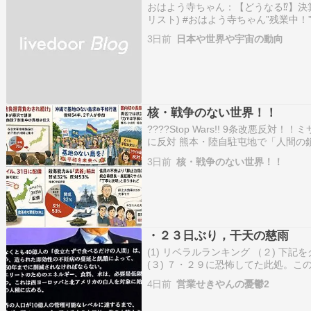
おはよう寺ちゃん：【どうなる⁉︎】決算
リスト) #おはよう寺ちゃん”残業中！” 
【台湾有事早まる】米軍ミサイル枯
3日前
日本や世界や宇宙の動向
で露呈したアメリカ軍の限界……
核・戦争のない世界！！
????Stop Wars!! 9条改悪
に反対 熊本・陸自駐屯地で「人間の
地攻撃”ミサイルを初配備次期戦闘機
3日前
核・戦争のない世界！！
問？？小泉防衛相 英国防相と会談 次
・２３日ぶり，干天の慈雨
(1) リベラルランキング （２) 下
(３) ７・２９に恐怖してた此処。
ンプ会談・ゼネスキー米帝トランプ
4日前
営業せきやんの憂鬱2
ぁ、最大７．熊本標準象徴非難建物