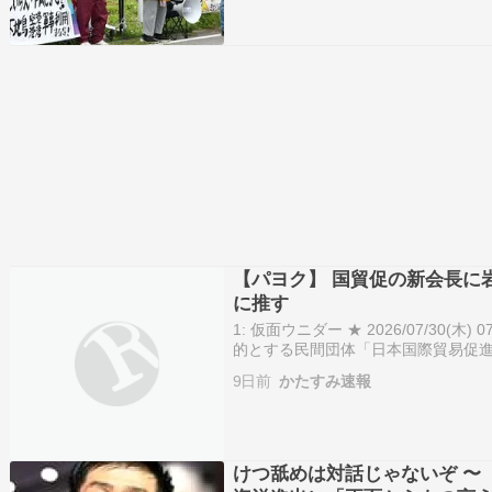
【パヨク】 国貿促の新会長に
に推す
1: 仮面ウニダー ★ 2026/07/30(木) 0
的とする民間団体「日本国際貿易促進
総会を開き、河野洋平元衆院議長の
9日前
かたすみ速報
を選出した。…
けつ舐めは対話じゃないぞ 〜