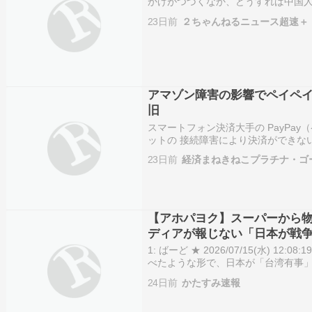
かけがつづくなか、どうすれば中国
は国内の観光業界にとって稼ぎ頭だっ
23日前
２ちゃんねるニュース超速＋
ヒントを示しているのが、本…
アマゾン障害の影響でペイペ
旧
スマートフォン決済大手の PayPa
ットの 接続障害により決済ができな
にほぼ復旧した。 ペイペイによると
23日前
経済まねきねこプラチナ・ゴ
ン・ウェブ・サービス（AWS）」の
【アホパヨク】スーパーから
ディアが報じない「日本が戦
1: ばーど ★ 2026/07/15(水) 12:0
べたような形で、日本が「台湾有事
ったら何が起きるのか。軍事シミュ
24日前
かたすみ速報
らしへの影響はほ…