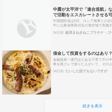
中露が太平洋で「連合巡航」
で活動をエスカレートさせる
中国国防省は5日、ロシア海軍との定例
中に山東省青島付近の海空域で実施す
が太平洋の関連海域に移動し、「海上
34日前
経済まねきねこプラチナ・ゴ
同演習は 中露の年度計画に基づくも
借金して投資をするのはあり
金融資産一億円ほどある子育て中の
車を残クレで借りた人がいて、その
言います。理由は１０００万円を運
34日前
たいした話でもないですが
ら。確かにこの１０年「アホ」でも
続きを表示