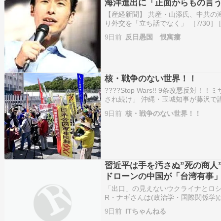
海洋進出に「正面からもの言
く」
【産経新聞】 共産・山添氏、中共の
り外交を「立ち話でなく」 ［7/30］ 
2026/07/30(木) 12:45:40.77 I
9日前
反日愚国 恨寓瘻
宿駅前（…
核・戦争のない世界！！
????Stop Wars!! 9条改悪
され続け」 沖縄・玉城知事が藤沢で
沖縄で基地のない島求め平和行進 復
9日前
核・戦争のない世界！！
配備 周辺では抗議デモ「力では平和
習近平は手を汚さぬ”死の商人
ドローンの中国が「台湾有事
「出口」の見えないウクライナとロシ
R・ナギさんは(政治学・国際関係学
量に供給しているのが、中国の習近平。
9日前
ITちゃんねる