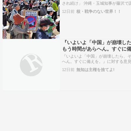
され続け」 沖縄・玉城知事が藤沢で
沖縄で基地のない島求め平和行進 復
12日前
核・戦争のない世界！！
配備 周辺では抗議デモ「力では平和
『いよいよ「中国」が崩壊し
もう時間があらへん。すぐに
『いよいよ「中国」が崩壊したら、
へん。すぐに備えを。』に対する意
https://naniwakawaraban.jp/2
12日前
無知は主権を捨てよ!