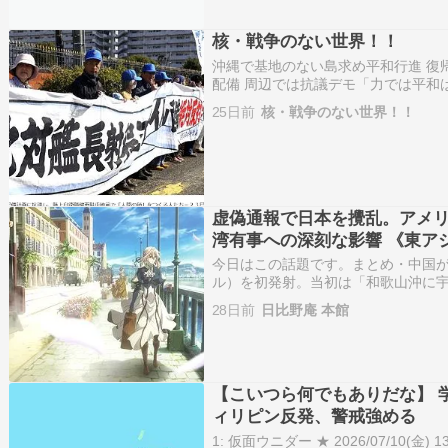
核・戦争のない世界！！
沖縄で基地のない島求め平和行進 復
配備 周辺では抗議デモ「力では平和
程ミサイル、３１日に配備 敵基地攻
25日前
核・戦争のない世界！！
成32％ 反対53％ NHK世論調査住民
虚偽通報で日本を攪乱。アメ
湾有事への深刻な影響 《東ア
今日はこの話題です。まとめ・中国が
ル）を初発射。当初は「和歌山沖に
した。・実験は米本土へ届く「第二
28日前
日比野庵 本館
国の核の傘を揺るがせて台湾有事へ
【こいつら何でもありだな】 
ィリピン反発、警戒強める
1: 仮面ウニダー ★ 2026/07/10(金) 1