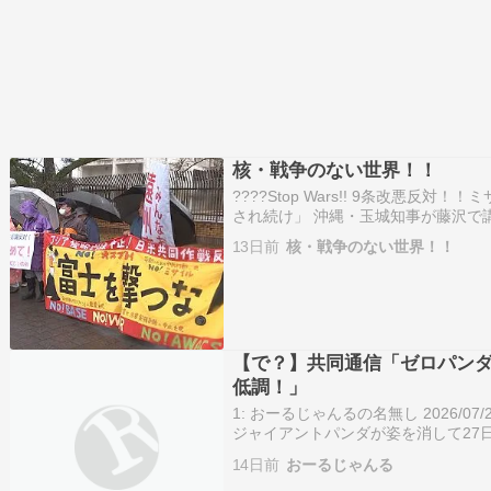
核・戦争のない世界！！
????Stop Wars!! 9条改悪
され続け」 沖縄・玉城知事が藤沢で
沖縄で基地のない島求め平和行進 復
13日前
核・戦争のない世界！！
配備 周辺では抗議デモ「力では平和
【で？】共同通信「ゼロパンダ
低調！」
1: おーるじゃんるの名無し 2026/07/25(
ジャイアントパンダが姿を消して27
に使うとされる中国は、高市早苗首
14日前
おーるじゃんる
「ゼロパンダ」解…