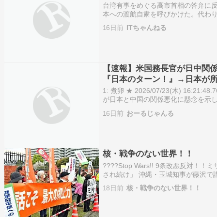
台湾有事をめぐる高市首相の答弁に
本への渡航自粛を呼びかけた。代わ
除されるロシアだ。1週間8万円台のツ
16日前
ITちゃんねる
【速報】米国務長官が日中関
『日本のターン！』→日本が所
ｗ
1: 煮卵 ★ 2026/07/23(木) 16:21
が日本と中国の関係悪化に懸念を示
話にオープンだ」と従来の立場を繰
16日前
おーるじゃんる
らこそ、意…
核・戦争のない世界！！
????Stop Wars!! 9条改悪
され続け」 沖縄・玉城知事が藤沢で
沖縄で基地のない島求め平和行進 復
18日前
核・戦争のない世界！！
配備 周辺では抗議デモ「力では平和