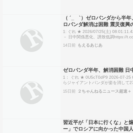
（ ´_ゝ`）ゼロパンダから半
ロパンダ解消は困難 震災復興
市、断念も含め検討
1: ぐれ ★ 2026/07/25(土) 08:01
－ 日中関係悪化、誘致低調https://t.co
14日前
もえるあじあ
ゼロパンダ半年、解消困難 日中
1： ぐれ ★ 0U5cT0dP9 2026-07-25
らジャイアントパンダが姿を消して2
ドに使うとされる中国は、高市早苗
15日前
２ちゃんねるニュース超速＋
「ゼロパン…
習近平が「日本に行くな」と煽
ー」でロシアに向かった中国