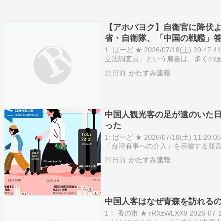
【アホパヨク】自衛官に降伏
省・自衛隊、「中国の戦艦」
1: ばーど ★ 2026/07/18(土) 20:4
立法調査員」という肩書は、多くの
及されるに至った。この経歴が詐称
21日前
かたすみ速報
常に問題であ…
中国人観光客の足が遠のいた
った
1: ばーど ★ 2026/07/18(土) 11:20
「台湾有事への介入」を示唆する発
分以下に減った状況で、その空白を
21日前
かたすみ速報
【表】…
中国人客はなぜ青森を訪れるの
1： 蚤の市 ★ rRXzWLXX9 2026-