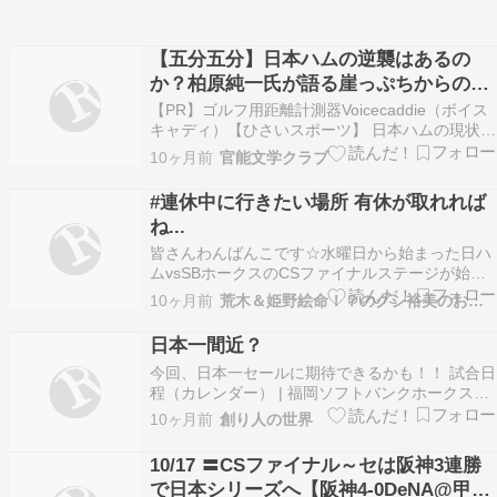
【五分五分】日本ハムの逆襲はあるの
か？柏原純一氏が語る崖っぷちからの脱
出
【PR】ゴルフ用距離計測器Voicecaddie（ボイス
キャディ）【ひさいスポーツ】 日本ハムの現状を
見つめ直すと、逆境が逆にチームを変える大きな
10ヶ月前
官能文学クラブ
契機となるかもしれません。柏原氏が「五分五
分」と評価する根拠には、選手たちのポテンシャ
#連休中に行きたい場所 有休が取れれば
ルや戦術の練り直しがあると思います。これから
ね...
の…
皆さんわんばんこです☆水曜日から始まった日ハ
ムvsSBホークスのCSファイナルステージが始ま
って2連敗しましたが、一昨日ようやく勝って昨
10ヶ月前
荒木＆姫野絵命！？のグシ裕美のお絵かき攻撃！！
日も勝って2連勝だけど日本シリーズのキップを
手に入れるにはもう1敗も出来んのよ....でも奇跡
日本一間近？
が起きてそのまま4連勝して日本シリーズに行っ
今回、日本一セールに期待できるかも！！ 試合日
て欲…
程（カレンダー） | 福岡ソフトバンクホークス福
岡ソフトバンクホークスのオフィシャルサイトで
10ヶ月前
創り人の世界
すwww.softbankhawks.co.jp 福岡ドームでやるな
ら、全部勝って当然！って思ってたのに…昨日は
10/17 〓CSファイナル～セは阪神3連勝
0点で負けるとか…4回勝てば…
で日本シリーズへ【阪神4-0DeNA@甲子