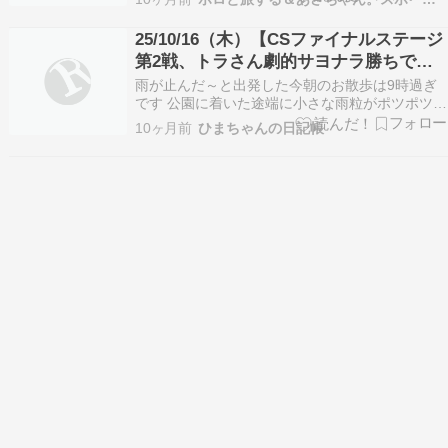
の方を先に…????甲子園〓阪神 － DeNA（終）
De｜００２ １００ ０００ ０ ｜３神 ｜２００ ０
25/10/16（木）【CSファイナルステージ
００ ０１０ ２ⅹ｜５詳細 〓 http…
第2戦、トラさん劇的サヨナラ勝ちで
す】
雨が止んだ～と出発した今朝のお散歩は9時過ぎ
です 公園に着いた途端に小さな雨粒がポツポツ…
⛆ おかあさんは傘を持っていないので即、帰るこ
10ヶ月前
ひまちゃんの日記帳
とにしました ヒラリちゃんは まったく意味が分
かっていません～ 「おかあさん、一緒に行かない
の(。´･ω･)?」 この後、雨が強くなり、ヒラリ
ち…