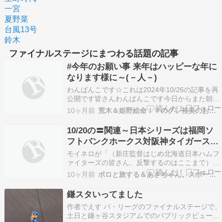
一宮
夏野菜
台風13号
鈴木
ファイナルステージにまつわる話題の記事
#今年のお願い事 来年はハッピーな年に
なります様に～(－人－)
わんばんこです☆これは2024年10/26の記事を再
公開です皆さんわんばんこです今日からまた朝9
時から17時までの延長勤務3連勤の始まりだよ(一
10ヶ月前
荒木＆姫野絵命！？のグシ裕美のお絵かき攻撃！！
週間って本当に早いよ) さて今度はこんなブログ
ネタです『今年のお願い事』ですが... 今年も侵攻
10/20の〓関連～日本シリーズは福岡ソ
やら紛争やらそして第三次世界大戦の危機…
フトバンクホークス対阪神タイガースと
なりました他
モイネロが「（新庄監督はじめ北海道日本ハムフ
ァイターズの皆さん、反撃するのはここまで）も
ういいねろ！」と言ったかどうかはしらんけど…
10ヶ月前
ポロと旅する＆あさちゃん。スポーツ３
【21日付西部本社版１面】王者の意地を見せた。
ソフトバンクがＣＳファイナルステージ第６戦で
鎌スタいってました
勝利し、２年連続の日本シリーズ進出を決めた。
作者でえす パ・リーグのファイナルステージで、
第１戦から中…
土日と鎌ヶ谷スタジアムでのパブリックビューイ