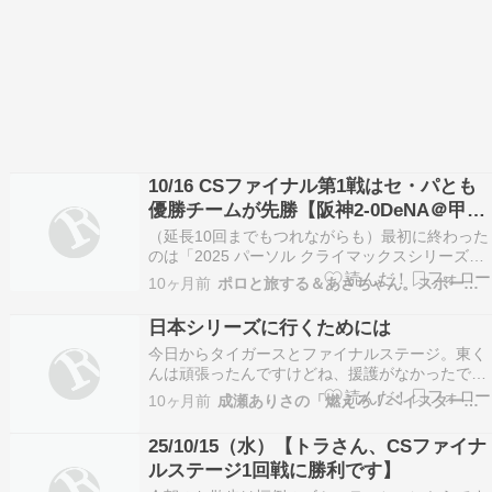
10/16 CSファイナル第1戦はセ・パとも
優勝チームが先勝【阪神2-0DeNA＠甲子
園＆ソフトバンク2x-1日本ハム＠みずほ
（延長10回までもつれながらも）最初に終わった
PayPayドーム】＋α
のは「2025 パーソル クライマックスシリーズ
パ」ファイナルステージ第1戦の方なのですが、
10ヶ月前
ポロと旅する＆あさちゃん。スポーツ３
当ブログは〓〓系につき、セの方を先に【試合結
果】10/15(水) T-DB 第1戦▽甲子園DeNA000 000
日本シリーズに行くためには
000 - 0000 0…
今日からタイガースとファイナルステージ。東く
んは頑張ったんですけどね、援護がなかったです
からね、勝てませんよ。さて、日本シリーズに行
10ヶ月前
成瀬ありさの「燃えろ！ベイスターズ」
くためには。ベイスターズの皆さんは、あと4勝
すること。我々ファンは、抽選に当たること。昨
25/10/15（水）【トラさん、CSファイナ
夜、ローチケにはログインできたものの、席種や
ルステージ1回戦に勝利です】
枚数を選択した…