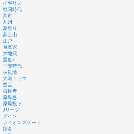
イギリス
戦国時代
高市
九州
夏祭り
富士山
江戸
写真家
大地震
震度7
平安時代
被災地
大河ドラマ
豊臣
犠牲者
原爆忌
原爆投下
Jリーグ
ダイソー
ライオンズゲート
鎌倉