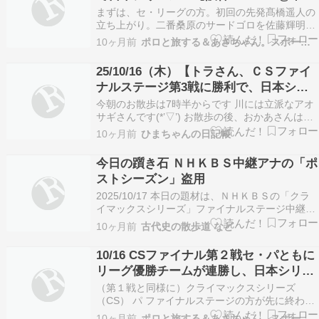
園】、パは日本ハムが一矢報いる【ソフ
まずは、セ・リーグの方。初回の先発髙橋遥人の
トバンク0-6日本ハム＠みずほPayPayド
立ち上がり。二番桑原のサードゴロを佐藤輝明が
悪送球して一死二塁。その流れから失点したら嫌
ーム】一方、〓金Ｊは2試合ともスコア
10ヶ月前
ポロと旅する＆あさちゃん。スポーツ３
だとおもったところ、後続を断ち切り無失点ピッ
レスドロー＋α
チング。するとその裏、守備のミスを打つ方で３
25/10/16（木）【トラさん、ＣＳファイ
倍（正確には3÷0だから「定義されない」）返
ナルステージ第3戦に勝利で、日本シリ
し!!!これが…
ーズ進出決定です】
今朝のお散歩は7時半からです 川には立派なアオ
サギさんです(*’▽’) お散歩の後、おかあさんは同
窓会に行くので 友達に見せるため、ヒラリちゃん
10ヶ月前
ひまちゃんの日記帳
を写して先に帰ります～(@^^)/~~~ 最近 老化が進
んでいるおかあさん 無事みんなと会えますように
今日の躓き石 ＮＨＫＢＳ中継アナの「ポ
と、愛宕神社さんにお願いしました …
ストシーズン」盗用
2025/10/17 本日の題材は、ＮＨＫＢＳの「クラ
イマックスシリーズ」ファイナルステージ中継
で、アナウンサーが、「ポストシーズン」を連発
10ヶ月前
古代史の散歩道 など
したことである。 つい先だって、全国紙たる毎日
新聞のスポーツ面で、担当記者二名が、「ポスト
10/16 CSファイナル第２戦セ・パともに
シーズン」と書いたのに、苦言を呈した所である
リーグ優勝チームが連勝し、日本シリー
が、…
ズ出場に王手でアドレナリンMAX【阪神
（第１戦と同様に）クライマックスシリーズ
5x-3DeNA＠甲子園＆ソフトバンク3-0日
（CS） パ ファイナルステージの方が先に終わっ
てはいるんですが、当ブログは〓〓系につき、セ
本ハム＠みずほPayPayドーム】
10ヶ月前
ポロと旅する＆あさちゃん。スポーツ３