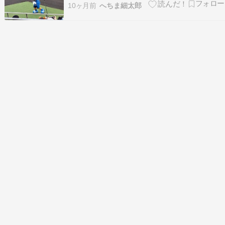
ングに行ってまして、勝っちゃったので、すっか
10ヶ月前
へちま細太郎
り細太郎を忘れてましたwww明日、勝って欲しい
なあ。そしたら、また鎌スタ行ける。すきなんだ
よ、あの球場。。。 というわけで、書かなかった
お詫びで…