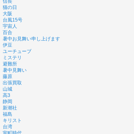
信長
猫の日
大阪
台風15号
宇宙人
百合
暑中お見舞い申し上げます
伊豆
ユーチューブ
ミステリ
避難所
暑中見舞い
藤原
出張買取
山城
高3
静岡
新潮社
福島
キリスト
台湾
室町時代