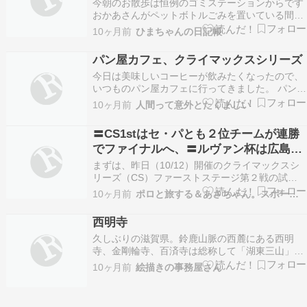
今朝のお散歩は恒例のゴミステーションからです
おかあさんがペットボトルごみを置いている間、
ヒラリちゃんは路上をクンクン～(。-`ω-) 水色の
10ヶ月前
ひまちゃんの日記帳
空に白い雲が流れて 涼やかな気温です～ 橋の所
で いつも可愛がってくださるご夫婦が待っていて
パン屋カフェ、クライマックスシリーズ
くれました 昨夜の降雨で、少し水量が増えた川…
今日は美味しいコーヒーが飲みたくなったので、
いつものパン屋カフェに行ってきました。 パンは
これ。６種の野菜のフォカッチャ野菜がたくさん
10ヶ月前
人間って意外とたくましい
入っていて、美味しかったです。 コーヒーはもう
ホットの季節ですね。ここのコーヒーはとても美
〓CS1stはセ・パとも２位チームが連勝
味しいです。 しばし、ぼーっと過ごしました。こ
でファイナルへ、〓ルヴァン杯は広島と
ういう時…
柏が決勝へなど、10/12のプロ野球とＪ
まずは、昨日（10/12）開催のクライマックスシ
リーグの件
リーズ（CS）ファーストステージ第２戦の試合
結果から（並び順は先に終わった方から）【試合
10ヶ月前
ポロと旅する＆あさちゃん。スポーツ３
結果】10/12(日) F-B 第2戦▽エスコンＦオリック
ス013 000 000 - 4012 000 02X - 5日本ハムhttps:/
西明寺
…
久しぶりの滋賀県。鈴鹿山脈の西麓にある西明
寺、金剛輪寺、百済寺は総称して「湖東三山」と
呼ばれる古刹。その中の一つである西明寺（甲良
10ヶ月前
絵描きの事務屋さん
町池寺）を訪れた。紅葉の名所であるので、大勢
の参拝客で賑わう前にと出向いたが、私たち以外
は誰一人いない・・・・。ただ、境内の下を名神