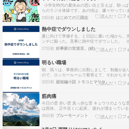
小学生時代の夏休みの思い出と言えば、朝っぱ
らのラジオ体操です。あの頃は、嫌々やってい
が、実はラジオ体操あんなスローな動きでも速
23日前
はじめての三国志
のウォーキングと同じくらいのカロリー消費量な .
Copyright © 2026 はじめての三国志 All Rights 
熱中症でダウンしました
夏に向けて準備する、と日記に書いた端から、
ンチに陥った。見事に熱中症でダウンした。 
は朝から、むしろ元気だった。早朝にラジオ体
27日前
好事家の世迷言。(続)
ョギングもした。お腹へってごはんも食べた。
飲んでた。 昼下がりに、長袖で十分かそこら、
明るい職場
草取りしたのが祟ったのか。屋内に入っ…
朝、我々は、事務所に出勤しまして、制服があ
ので、ロッカールームで着替えて、それからタ
ードを打刻します。そして事務所の掲示板に貼
32日前
超短編小説 トモコとマリコ
表を見て、今日の担当地域を確認します。その
礼が行われます。点呼、そして、所長の挨拶、
筋肉痛
体操を行います。それから様々な仕事道具が…
今日の雲 赤い雲 真っ赤な雲 キュウリのような雲
は雨休。 正午近くに起床。 疲れが溜まっている
型掃除機たちを掃除機で掃除してハタキをかけ 
35日前
ブルーモーメント
ルを飲んで酔いを醒まし コインランドリーに洗
行ったのは22時を過ぎてから。 待ち時間にスト
チをしたが足りないので 外に…