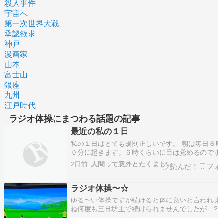
殺人事件
宇宙へ
第一次世界大戦
承認欲求
神戸
漫画家
山本
富士山
銀座
九州
江戸時代
ラジオ体操にまつわる話題の記事
最近の私の１日
私の１日はとても規則正しいです。 朝は毎日６
０分に起きます。６時くらいに目は覚めるので
６時２０分までベッドにいます。６時２５分～
2日前
人間って意外とたくましい
まで、Ｅテレのみんなの体操を夫とやります。
分はいつもラジオ体操です。 体操が終わったら
ラジオ体操〜☆
機を回します。その後、夫が作った朝食を…
ゆる〜い体操ですが続けると体に良いと言われ
ね何度も三日坊主で続けられませんでしたが…??
今年の初めから続いています〜最近になってか