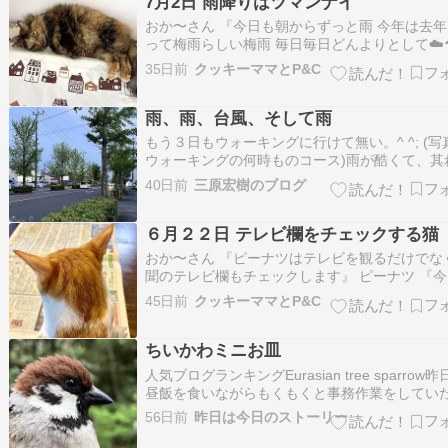
7月2日 雨降りはツマンナイ
おか〜さん 『今日も朝からずっと雨 今年は去
って梅雨らしい梅雨 毎日毎日どんよりとして☁️☂
日様が見えません なんだか体もだら〜〜んと重
35日前
クッキーママとP&C
年みたいに暑いのもしんどいけど 雨ばかりだと
ション下がるなあ』 ココナツ 『だらけちゃう
雨、雨、台風、そして雨
おか〜さん 『少し肌…
もう３日もウォーキングに行けて無い。^ ^; (写
ウォーキングの何時ものコース)雨が酷くて、其
今朝は寝坊して朝のラジオ体操もサボってしま
40日前
三原宏樹のブログ
体を動かさないと、壊れてしまいそうな感覚を
て感じる様になった。若い時には判らなかった
６月２２日 テレビ欄をチェックする猫
だ。以前に、ジャンプする事が無くなり…
おか〜さん 『ピーナツはテレビを観るだけでな
聞のテレビ欄もチェックします』 ピーナツ 『
サッカーないのか？』 おか〜さん 『昨日のサ
45日前
クッキーママとP&C
すごかったですね 日本チーム強いなあ‼️ それに
もカッコイイ✨』 おか〜さん 『次のスェーデ
ちいかわミニお皿
楽しみです♪』 ピー…
人気ブログランキングEurasian tree sparrow
昼飯を食いながらもくもくと事務作業をしてい
one of 爺さんが、飯を食い終わり徐にラジオを
56日前
昨日は今日のストーリー
た、ラジオ体操、、、、やるんか？ラジオ体操
って、ちょっとチラ見したら腕を組んで足を広