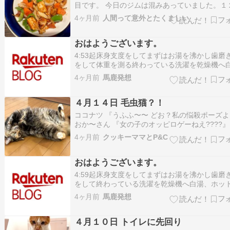
目です。 今日のジムは混みあっていました。１
１３人くらい。ランニングは時速５．５ｋｍで
4ヶ月前
人間って意外とたくましい
ル２２分歩き、時速７ｋｍでトータル８分走り
た。走り終わった直後の心拍数は１２６１分ク
おはようございます。
ウン後の心拍数は１１７ 筋トレはいつもと…
4:53起床身支度をしてまずはお湯を沸かし歯磨
をして体重を測る終わっている洗濯を乾燥機へ
ホットカフェオレ準備仏壇の水替え、お線香、
4ヶ月前
馬鹿発想
湯、ホットカフェオレを飲み麦茶3杯分を用意ラ
体操第...
４月１４日 毛虫猫？！
ココナツ 『うふふ〜〜 どお？私の悩殺ポーズよ
おか〜さん 『女の子のオッピロゲーねえ????』
コナツ 『じゃあこんな感じでどお？』 おか〜さ
4ヶ月前
クッキーママとP&C
『モジャモジャで暑そうや????』 ココナツ 『
あ、見返り美猫✨』 おか〜さん 『毛虫だな』 
おはようございます。
ナツ 『何…
4:59起床身支度をしてまずはお湯を沸かし歯磨
をして終わっている洗濯を乾燥機へ白湯、ホッ
ェオレ準備仏壇の水替え、お線香、合掌白湯、
4ヶ月前
馬鹿発想
カフェオレを飲み麦茶3杯分を用意ラジオ体操第
二をし...
４月１０日 トイレに先回り