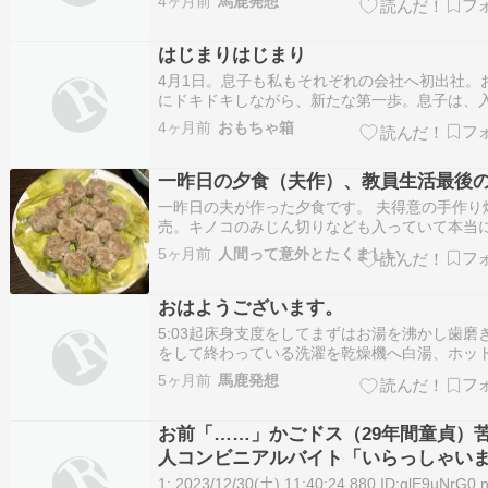
4ヶ月前
馬鹿発想
トカフェオレを飲み麦茶3杯分を用意ラジオ体操
第二を...
はじまりはじまり
4月1日。息子も私もそれぞれの会社へ初出社。
にドキドキしながら、新たな第一歩。息子は、
があるから当然ちゃんとしたスーツだけど、私
4ヶ月前
おもちゃ箱
ていこう？？パートだから、入社式は無い…で
続きとか挨拶とかあるよなぁ…。工場だから、
一昨日の夕食（夫作）、教員生活最後
でいいのか？？正解がわからーんっっ。…
一昨日の夫が作った夕食です。 夫得意の手作り
売。キノコのみじん切りなども入っていて本当
しいです。 イワシの刺身。イワシが新鮮でとっ
5ヶ月前
人間って意外とたくましい
美味しいです。 コールスローサラダ。ツナが入
ます。 ウドの酢味噌和え。苦くて美味しいです
おはようございます。
は今日３１日、４２年間の教員生活最後の…
5:03起床身支度をしてまずはお湯を沸かし歯磨
をして終わっている洗濯を乾燥機へ白湯、ホッ
ェオレを準備仏壇の水替え、お線香、合掌白湯
5ヶ月前
馬鹿発想
でホットカフェオレを飲み麦茶3杯分を用意ラジ
操第一...
お前「……」かごドス（29年間童貞）
人コンビニアルバイト「いらっしゃい
せ！」にこ（初体験中2）
1: 2023/12/30(土) 11:40:24.880 ID:qlE9uNrG0.