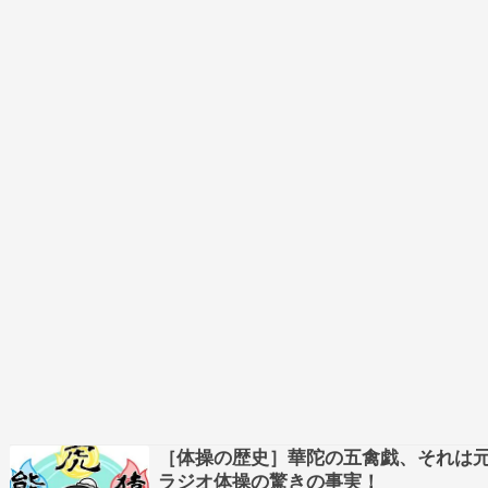
［体操の歴史］華陀の五禽戯、それは
ラジオ体操の驚きの事実！