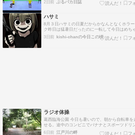
2日前
ぶるバカ日誌
れっ！指が床に届いてる〜って感じ始めました
(◎_◎;)ガチガチだった体がーーー????????
ハサミ
継続すると意識しなくても違う…
8月３日ハサミの日夏だからかなんとなくホラー
ク昨日は猛暑日だったのに一転して今日はめち
ゃ涼しくなった東京悪天候にプラスして涼しい
3日前
kishi-chanの今日この頃
流入したことによる一時的な気温の低下とのこ
秋になったような雰囲気ですが昔の夏はむしろ
らいが普通というようなポストがXで流れ…
ラジオ体操
葛西臨海公園 今日も暑いので、朝から自転車を
せる。途中のコンビニでバナナとスポーツドリ
（１リットル）を購入する。コンビニから出て
6日前
江戸川の畔