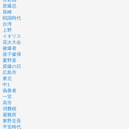
原爆忌
長崎
戦国時代
台湾
上野
イギリス
花火大会
被爆者
原子爆弾
夏野菜
原爆の日
広島市
東北
中1
偽善者
一宮
高市
消費税
避難所
東野圭吾
平安時代