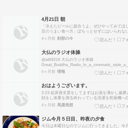
4月21日 朝
「冷えたビールに超合うよ。ぜひやってみてほ
豆のうまい食べ方」ぽちっとせずにはいられな
クロールしていくと、タカノフーズ公式の納豆
4ヶ月前
刹那の今
の焼き春巻きのレシピ。材料を見てげんなりし
り方を読んでうんざりした。納豆のパックに何
大仏のラジオ体操
け足すことでビールに超合うよを期待して…
@at69216 大仏のラジオ体操
Great_Buddha_Radio_In_a_cinematic_style_a
♬ アップロード楽曲 鳥越敦司
4ヶ月前
情報
おはようございます。
3:23 起床身支度をしてまずはお湯を沸かし歯磨
顔をし体重を測る終わっている洗濯を乾燥機へ
ホットカフェオレ準備仏壇の水替え、お線香、
4ヶ月前
馬鹿発想
湯、ホットカフェオレを飲み麦茶3杯分を用意ラ
体操を...
ジム今月５日目、昨夜の夕食
今日は木曜日なのでジムに行ってきました。今