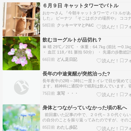
６月９日 キャットタワーでバトル
おか〜さん 『今朝キャットタワーで バトルが
した』 ピーナツ 『そこはボクの場所や』 ココ
『アタチが先にいたのよ』 ココナツ 『ゼッタ
58日前
クッキーママとP&C
ないからね！！』 ピーナツ 『クソ〜〜????』
ナツ 『そこどけよ』 ココナツ 『やだってば』
飲むヨーグルトが品切れ？
ナツ 『…
〓 晴 29℃／20℃ ・ 体重：64.7kg (前比 ー0.1kg
・ 血圧 118／81 脈拍 50分） ・ 先週の歩数総
15,100歩 (目標；週 15,000歩以上)
66日前
どん足日記
780→4,350→720→1,270→2,850→火→水／歩
「嚥下体操セット7分」…
長年の中途覚醒が突然治った?
長年夜中の2時～3時に一度トイレで目が覚めて
ます。精神科に通院中で眠剤は飲んでいます。
は抜群。3日前から寝る前にラジオ体操第一第二
75日前
哀写 ・・・
って寝るようにしたら(＋簡素なストレッチ)なん
日連続夜中起きなかったのです!!!(ﾟдﾟ)あきらこ
身体とつながっていなかった頃の私へ
初めて❤ちなみにこの3日間…
前回書いた記事の中で、２０代～３０代ぐらい
の自分のことを振り返ってみたのですが、その
ついて今回は、より深掘りしてみたいと思い
85日前
わたし歩記
hanahiroinoniwa.hatenablog.com 20代から