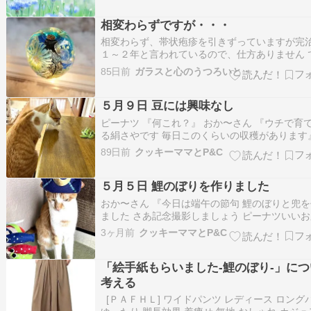
半にかけての私は、ヒーリングやエネル…
相変わらずですが・・・
相変わらず、帯状疱疹を引きずっていますが完
１～２年と言われているので、仕方ありません 
午前中、暫く休んでいた体操教室で動いたせい
85日前
ガラスと心のうつろいと・・・
となく頭がスッキリ！したような？ユルユル体
で、息が切れるようなことはありませんが音楽
５月９日 豆には興味なし
せて先生の動きを見ながら、体操やダンス…
ピーナツ 『何これ？』 おか〜さん 『ウチで育
る絹さやです 毎日このくらいの収穫があります
ーナツ 『クンクン』 おか〜さん 『ピーナツだ
89日前
クッキーママとP&C
よ！』 ピーナツ 『おいしくないニオイや』 お
さん 『そりゃあそうでしょうね』 おか〜さん 
５月５日 鯉のぼりを作りました
ジオ体操の公園で…
おか〜さん 『今日は端午の節句 鯉のぼりと兜
ました さあ記念撮影しましょう ピーナツいい
て❣️』 ピーナツ 『なんでこんなん被るねん???
3ヶ月前
クッキーママとP&C
おか〜さん 『そう言わずに、はいチーズ???? 
何度も兜を落とされました それでもしつこくや
「絵手紙もらいました-鯉のぼり-」に
るうちに なんと…
考える
[ＰＡＦＨＬ] ワイドパンツ レディース ロング