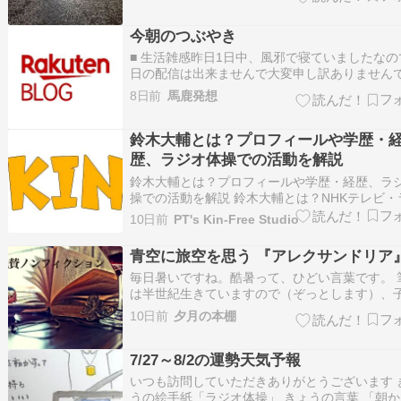
を食べていると、横の公園で、子供たちとお年
仲良くラジオ体操をしていた。良い習慣だ。 葛
今朝のつぶやき
海公園、34.2km(Rw)、76.2k…
■ 生活雑感昨日1日中、風邪で寝ていましたなの
日の配信は出来ませんで大変申し訳ありません
た。一日中寝ていた形だったので今朝は腰が痛
8日前
馬鹿発想
痛くってラジオ体操で無理矢理直した形でもね
した休み...
鈴木大輔とは？プロフィールや学歴・
歴、ラジオ体操での活動を解説
鈴木大輔とは？プロフィールや学歴・経歴、ラ
操での活動を解説 鈴木大輔とは？NHKテレビ・
オ体操の指導者 鈴木大輔さんは、NHKテレビ・
10日前
PT's Kin-Free Studio
オ体操の指導者であり、NPO法人全国ラジオ体
の理事長を務める人物です。全国各地の講習会
青空に旅空を思う 『アレクサンドリア
ントに参加し、ラジオ体操の普及に…
毎日暑いですね。酷暑って、ひどい言葉です。 
は半世紀生きていますので（ぞっとします）、
の頃の夏休みを思い出します。 朝はラジオ体
10日前
夕月の本棚
き、帰ったら風鈴がなる窓際や濡れ縁で読書。
食べるくらいになって、特に暑い日はクーラー
7/27～8/2の運勢天気予報
れ、母と一緒に居間で過ごす……。 昼…
いつも訪問していただきありがとうございます 
うの絵手紙「ラジオ体操」 きょうの言葉 「朝