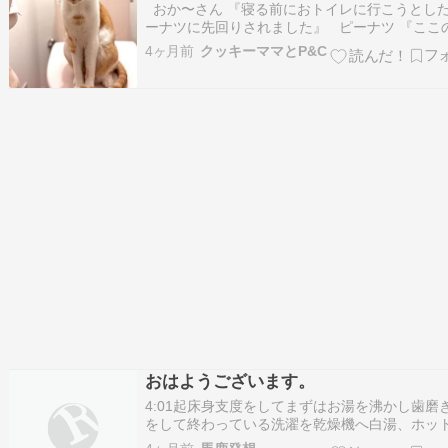
おか〜さん 『寝る前におトイレに行こうとした
ーナツに先回りされました』 ピーナツ 『ここ
が飲みたいねん』 おか〜さん 『今まではタン
4ヶ月前
クッキーママとP&C
の お水を飲んでましたが リフォーム後は手洗
つけたので ここからお水が出るのを待ってます
か〜さん 『水入れ…
おはようございます。
4:01起床身支度をしてまずはお湯を沸かし歯磨
をして終わっている洗濯を乾燥機へ白湯、ホッ
ェオレの準備仏壇の水替え、お線香、合掌白湯