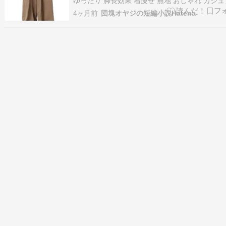
ゆったり 脚長効果 着痩せ 無地 おしゃれ カジ
ガウチョパンツ オフィス 春 夏 (1170ベージュ,L
4ヶ月前
団塊オヤジの短編小説Hatena
ＡＦＨＬ Amazon 師匠は「鯉のぼり」を描い
した。 師匠は風が強くて、畑にまいたホウレン