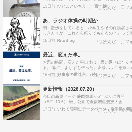
を動かすって 気持ちいい」 【お買い物マラソン
13日前
ひとこといちえ（一言一絵）
定！エントリーで全品ポイント10倍】吉祥 顔彩
ト 35色 上製 4-6価格:4763円(2026/5/25 10:46
あ、ラジオ体操の時期か
感想(…
朝、散歩をしていると、小学生やその保護者さ
しき方々が「これから祭りでもあるの？」って
フラフラと歩いてるのを見かけ「あ、ラジオ体
15日前
RitoBlog
と思い至りしました。 我が家にも、小学生の子
がいるのですが、ウチの町内はコロナ禍をきっ
最近、変えた事。
に、そのままラジオ体操を廃止してしまいまし
お題の時間。変えた事自体は、思い返せばたく
る。 窓に、よしずも張った。麦茶パックを買い
して、冷蔵庫に常備。水筒を毎朝用意。家では
16日前
好事家の世迷言。(続)
トパンツを履く。虫除けグッズを揃えるのもそ
れらを逐一書いていけば、字数はなんぼでも稼
更新情報（2026.07.20）
ろう。 何か一つ、長めに書ける物を考える…
今日の新規ページ 盛岡競馬が5年ぶりに再開
（S21.10.5） 岩手公園で萱俵増産競技大会
（S21.10.13） 国語審議会で新仮名遣いを答申
17日前
（S21.9.21） 渇水期で計画停電（S22.10.22） 
岡・松屋前で人気番組「街頭録音」の収録
（S22.10.17） 木材生産の現…