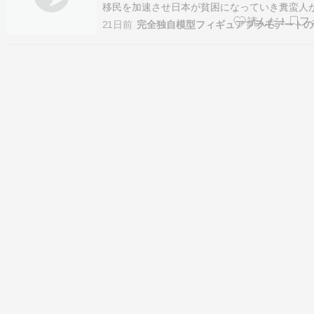
を誘発支援した特権階級のクーデター
移民を加速させ日本が貧困になっていき糞蛮人
コリンリンになっている、アイルランドは逆だ
よって勃発した政変
21日前
完全独自模型フィギュアプラモデートの
人を排除していた、日本に必要な政府を打倒し
特権階級とつるんだ不法移民の????が反政府行
始、宇宙世紀２９３年にアイルランド…