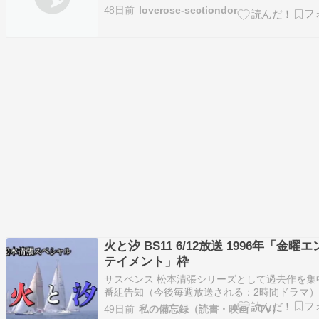
させてみた。お金持ちな上にVIPで他の同世代
48日前
loverose-sectiondor
をAIが判定しようがシャレになるため♪俳優さん
能人であるためか鳥海くんほどの年齢差は生ま
があれだけの本物の港区男子で良い家…
火と汐 BS11 6/12放送 1996年「金曜
テイメント」枠
サスペンス 松本清張シリーズとして過去作を集
番組告知（今後毎週放送される：2時間ドラマ）
【BS11:ドラマ】松本清張シリーズ放送時間：
49日前
私の備忘録（読書・映画・TV）
曜日 午後6時45分～よる8時58分www.bs11.jp 