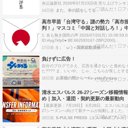
週）
央公論新社 2026年07月23日頃 売り上げランキン
楽天ブックスで探す Amazonで探す Kindleで探
14日前
また、本の話をしてる
て、出た本。「小泉今日子書評集」、文庫にな
た。こ、これは持ってるぞ。持ってるけど読ん
高市早苗「台湾守る」謎の勢力「高市
判！」マスコミ「中国と対話しろ！」
「実弾演習！(大問題」中国軍「日本のE
1: 名も無き国民の声 2026/07/20(月) 15:08:59.0
内で実弾発射」マスコミ「沈黙(批判な
ID:i4yg7kfp0● BE:662593167-2BP(2000)
https://hayabusa3.2ch.sc/test/read.cgi/news/1
→
17日前
/)；｀ω´)＜国家総動員報
名も無き国民…
負けずに広告！
自分のブログでさえ、広告を通さないと進めな
た???? ま、いいや。 じゃ、こちらが良しとす
を広告しちゃえ〜???? 昔からある石鹸だけど
18日前
お茶畑の間から〜Ke-yaki Pottery
我が家2人とも皮膚が弱いので、無添加と聞い
て使い始めた???? キョンキョン(小泉今日子さ
めてたし、改めてその…
清水エスパルス 26-27シーズン移籍情
め｜加入・退団・契約更新の最新動向
【最新更新：7月19日】 6月28日、エスパルスは2
27シーズンへ向けて新チームが始動しました。 
更新の発表が終わり、チームの輪郭は見えてき
18日前
S-PULSE PRESS（エスパルス プレス
た。 しかし、移籍市場はまだ終わっていません
たな加入報道もあり、今後もチーム編成が動く