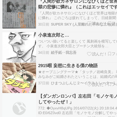
るから仕方ない。長年…
『人間が欲カネサロンになびくほど世
獄の悲惨に憐れ』（これはエッセイで
260706）
『人間が欲カネサロンになびくほど世界は地獄
に憐れ』 このごろは疲れてしまって、日経新聞
「食あれば楽あり」（小泉武夫）食魔亭が楽し
30日前
SUPER SKY (人里離れた平和な土地(続き
った。 よくないことである。 毒ガスがすごい
7月6日の夕刊にあった食魔亭は、カンパチであ
小泉進次郎と…
わたしも買ってきて食べたことがあ…
ついつい描いてると楽しくて 風刺画を模写して
す。 小泉進次郎大臣とプーチン大統領を…
34日前
絵手紙‥我忘吾
2915暇 妄想に生きる僕の物語
★オープニングテーマ★「タッチ／岩崎良美」 
みなみがご結婚されたということは、結婚式の
もちろん三ツ矢雄…いや、和也(タッチ)で決ま
37日前
ね？？(笑) オイ！ふざけんな！「達也の気持ち
ろ！」じゃねー！それ以上言うなよ！じ、実は
僕はタッチ(あだち充)は子供の…
【ダンガンロンパ】左右田「モノケモ
してやったぜ！」
772: ◆OyxvH8qUPg 2014/07/22(火) 20:18:04.
ID:E0/6Z0vd0 左右田「モノケモノ分解してや