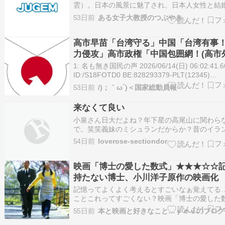
雲）。日本の風景に魅了され、日本人女性と結
日本の精神を探索し研究し続けた彼は、こう告
53日前
ある女子大教授のつぶやき
いる「日本を学べば学ぶほど、ますます理解で
なる」。西洋的...続きを読む >>
高市早苗「台湾守る」中国「台湾有事！
力侵攻」高市政権「中国包囲網！(高市
交」小泉進次郎「戦艦三笠の模型寄贈
1: 名も無き国民の声 2026/06/14(日) 06:02:41.6
ドネシア大統領「親日家で軍部出身」
ID:/S18FOTD0 BE:828293379-PLT(12345)
https://hayabusa3.2ch.sc/test/read.cgi/news/1
53日前
/)；｀ω´)＜国家総動員報
名も無き国…
来なくて良い
小泉さん日大だよね？年下星の高尾山に関わら
で。笑笑義妹のミシュランだからか？昔のイラ
ートは実はフランス語界隈だからねーフランス
54日前
loverose-sectiondor
界を戦争から救うかも？なら良いけれど..
映画「博士の愛した数式」★★★☆☆
持たない博士、小川洋子原作の映画化
記憶ってよくよく考えるとすごいなぁ覚えてる
ことこれってすごくない？映画「博士の愛した
2005年日本映画117分 ★★★☆☆（個人評価 
55日前
本と映画と好きなこと…ｙｏｕのブログ
ならおすすめ） 監督 小泉堯史出演者 寺尾聰 深