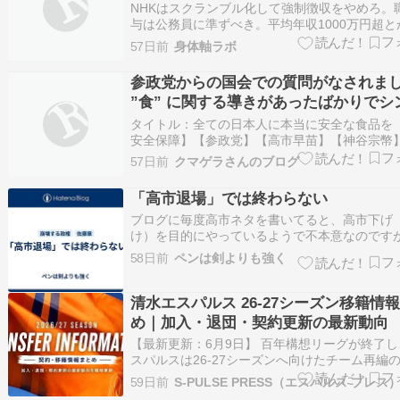
いると評価せざるを得ません
NHKはスクランブル化して強制徴収をやめろ。
与は公務員に準ずべき。平均年収1000万円超と
マおかしい。 はい、こちらの投稿ですね。NHK
57日前
身体軸ラボ
ん、小泉大臣にロックオンされちゃったかな？
https://t.co/ttUMhSwMfy— たかとし
参政党からの国会での質問がなされま
(@Nikkotakatos…
”食” に関する導きがあったばかりでシ
ロです
タイトル：全ての日本人に本当に安全な食品を
安全保障】【参政党】【高市早苗】【神谷宗幣
下敏之】【小泉進次郎】 参政党しか勝たんJP【
57日前
クマゲラさんのブログ
党非公式】17時間前の配信です。 クマゲラブロ
のご訪問ありがとうございます スピリチュアル
「高市退場」では終わらない
ングいつもありがとうございます
ブログに毎度高市ネタを書いてると、高市下げ
け）を目的にやっているようで不本意なのです
かし、このたび文春に続き、共同通信が高市陣
58日前
ペンは剣よりも強く
「中傷動画拡散」問題のキーパーソン松井健氏
ンタビューの内容を報道、自民党総裁選で高市
泉陣営に勝つにはどうすればいいか」と秘書か
清水エスパルス 26-27シーズン移籍情
め｜加入・退団・契約更新の最新動向
【最新更新：6月9日】 百年構想リーグが終了し
スパルスは26-27シーズンへ向けたチーム再編
に入りました。 契約更新、加入、退団、そして
59日前
S-PULSE PRESS（エスパルス プレス
道。 すでにさまざまな情報が飛び交い始めてい