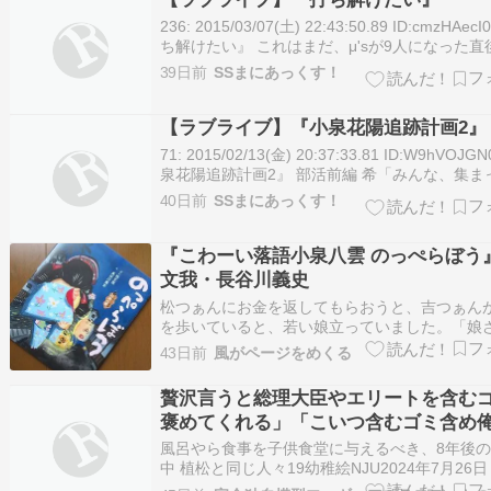
236: 2015/03/07(土) 22:43:50.89 ID:cmzHAec
ち解けたい』 これはまだ、μ'sが9人になった直
のお話。 237: 2015/03/07(土) 22:52:58.61
39日前
SSまにあっくす！
ID:cmzHAecI0 ある日 廊下 絵里「…ねぇ希」 
【ラブライブ】『小泉花陽追跡計画2』
71: 2015/02/13(金) 20:37:33.81 ID:W9hVOJG
泉花陽追跡計画2』 部活前編 希「みんな、集ま
ね？」 凛「集まったであります、希隊長」 真
40日前
SSまにあっくす！
るわよ」 希「よしっ」 希「本当は放課後編に
るはずだったんやけど…部活と授業の間にも…
『こわーい落語小泉八雲 のっぺらぼう
文我・長谷川義史
松つぁんにお金を返してもらおうと、吉つぁん
を歩いていると、若い娘立っていました。「娘
一体どうした?」吉つぁんの声に、娘が顔を上
43日前
風がページをめくる
と、「わぁ、のっぺらぼうじゃ!」おどろいてに
た吉つぁんですが‥‥「のっぺらぼう」は知っ
贅沢言うと総理大臣やエリートを含む
怪談でしたが、絵が長谷川義史さんだった…
褒めてくれる」「こいつ含むゴミ含め
金の負担になる人間をどんどん◯しま
風呂やら食事を子供食堂に与えるべき、8年後
と手紙に意思表示をしていたゴミをゴ
中 植松と同じ人々19幼稚絵NJU2024年7月26日 1
植松聖死刑囚の起こした事件は大きかったがそ