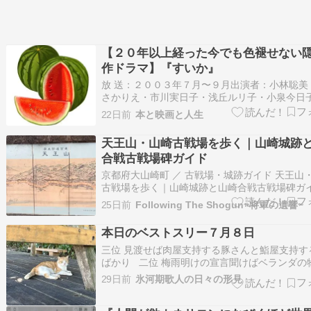
【２０年以上経った今でも色褪せない
作ドラマ】『すいか』
放 送：２００３年７月〜９月出演者：小林聡美
さかりえ・市川実日子・浅丘ルリ子・小泉今日子
克実・金子貴俊・もたいまさこ・白石加代子・
22日前
本と映画と人生
いり リンク あらすじ 主人公・早川基子は、信
で働く34歳の […]
天王山・山崎古戦場を歩く｜山崎城跡
合戦古戦場碑ガイド
京都府大山崎町 ／ 古戦場・城跡ガイド 天王山
古戦場を歩く｜山崎城跡と山崎合戦古戦場碑ガイ
クセスを見る ルートを見る 京都と大阪の間に
25日前
Following The Shogun~将軍の遺響~
る天王山は、「天下分け目の天王山」という言
もに広く知られています。ただし実際に現地を
本日のベストスリー７月８日
みると、天王山の山頂、山崎城跡…
三位 見渡せば肉屋支持する豚さんと鮨屋支持す
ばかり 二位 梅雨明けの宣言聞けばベランダの
竿も息吹き返す 一位 幸せを自分に注ぐそれだ
29日前
氷河期歌人の日々の形見
球を救うかのような面 天災大国に昨今は人災
兼務しそうな災害大国日本。人災の方は自業自