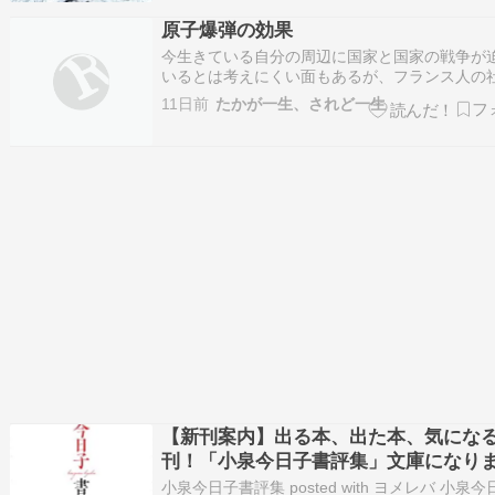
ロー礁２匹目の鯲沼阻止 中国の違法な工作物の
原子爆弾の効果
次を開く 日本のEEZ…
今生きている自分の周辺に国家と国家の戦争が
いるとは考えにくい面もあるが、フランス人の
者エマニュエル・ドット氏によれば、世界は第
11日前
たかが一生、されど一生
界大戦の最中にあると考えるべきで、ロシアと
イナの戦争とイスラエルとイランの闘いは互い
する戦争の一部とのこと。この考え方に賛…
【新刊案内】出る本、出た本、気にな
刊！「小泉今日子書評集」文庫になり
坂元裕二「死の笛」は芝居の脚本（2026.
小泉今日子書評集 posted with ヨメレバ 小泉今