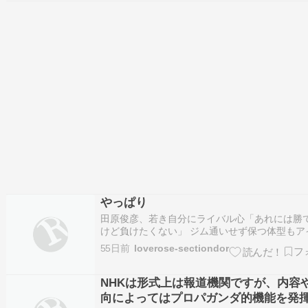
吉岡秀隆 他 交通事故の後遺症で80分しか記憶
ない数学博士とそ…
やっぱり
田原俊彦、若き自分にライバル心「あれには勝
けど負けたくない」 ジム通いせず保つ体型もア
としての自負（オリコン） - Yahoo!ニュース歌
55日前
loverose-sectiondor
原俊彦が、6月18日に放送されるBS11の音楽番
瓶のええ歌やなぁ』（毎週木曜 後8：00）にゲ
演する。落語家の…
NHKは形式上は報道機関ですが、内容
向によってはプロパガンダ的機能を発