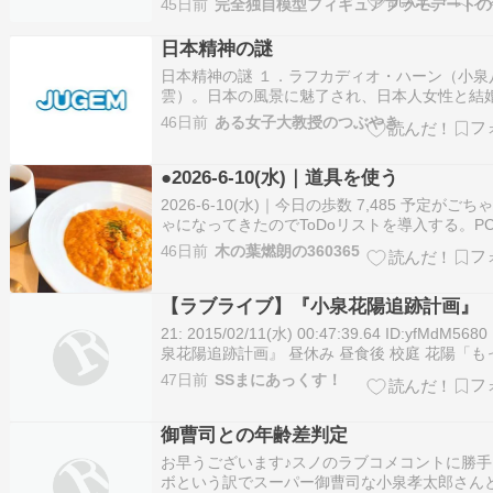
送り風呂やら食事やら社会更正やら税
45日前
完全独自模型フィギュアプラモデートの
ってそれ以降の人々の考え方が表面に浮上した
駄なんで少年院含めて焼却炉にぶちこ
事件になった。口には出さなかったものの、思
日本精神の謎
き、犯罪者の食事や
た事を言いやすくなっ…
日本精神の謎 １．ラフカディオ・ハーン（小泉
雲）。日本の風景に魅了され、日本人女性と結
日本の精神を探索し研究し続けた彼は、こう告
46日前
ある女子大教授のつぶやき
いる「日本を学べば学ぶほど、ますます理解で
なる」。西洋的...続きを読む >>
●2026-6-10(水)｜道具を使う
2026-6-10(水)｜今日の歩数 7,485 予定がごち
ゃになってきたのでToDoリストを導入する。P
ブラウザで、スマートフォンからアプリで。 ベ
46日前
木の葉燃朗の360365
ェのトマトクリームリゾット。#セカンドショ
小泉さん 2026-06-09 https://live.nic…
【ラブライブ】『小泉花陽追跡計画』
21: 2015/02/11(水) 00:47:39.64 ID:yfMdM568
泉花陽追跡計画』 昼休み 昼食後 校庭 花陽「も
っとーおーどらせてぇ〜♪」 花陽「〜♪」ｽﾀｽﾀ 物
47日前
SSまにあっくす！
「…目標、移動を開始しましたにゃ」 真姫「え
ちらからも見えてるわ」 希「…
御曹司との年齢差判定
お早うございます♪スノのラブコメコントに勝手
ボという訳でスーパー御曹司な小泉孝太郎さん