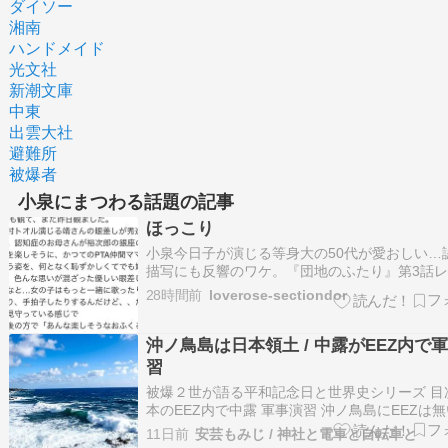
ダイソー
湘南
ハンドメイド
光文社
新潮文庫
中東
出雲大社
避難所
被爆者
小泉にまつわる話題の記事
ほっこり
小泉今日子が演じる等身大の50代が愛おしい…
描写にも反響のワケ。『団地のふたり』第3話
ー（映画チャンネル）のコメント一覧 - Yahoo!
28時間前
loverose-sectiondor
ス小泉今日子・小林聡美主演『団地のふたり』（
総合）。幼なじみ二人と、夕日野団地に住む人
の穏やかな日常が描かれる…
沖ノ鳥島は日本領土 / 中露がEEZ内で
習
被爆２世が語る平和記念日と世界史シリーズ 目
本のEEZ内で中露 軍事演習 沖ノ鳥島にEEZは
日本の主張と中国の見解 中国共産党の目論み 
11日前
安芸もみじ / 神社と電車と自転車と
メリットは莫大にも 中国が絶対に欲しい利権 