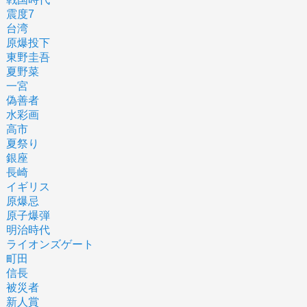
震度7
台湾
原爆投下
東野圭吾
夏野菜
一宮
偽善者
水彩画
高市
夏祭り
銀座
長崎
イギリス
原爆忌
原子爆弾
明治時代
ライオンズゲート
町田
信長
被災者
新人賞