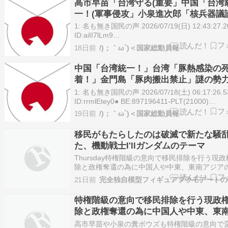
高市早苗「台湾守る(重要」中国「台湾
があります。 本記事では、清…
一！(軍事侵攻」小泉進次郎「核兵器議
触れざる得ない」謎の勢力「触れるな！
1: 名も無き国民の声 2026/07/19(日) 12:43:27.2
叫」小泉進次郎「TVﾀｯｸﾙ出演(小泉無
ID:aiII7lLm9
https://ai.2ch.sc/test/read.cgi/newsplus/178443
18日前
/)；｀ω´)＜国家総動員報
名も無き国民の声 2026/07/19(日) 13:43:16.1…
中国「台湾統一！」台湾「豚熱感染の
着！」金門島「豚肉搬出禁止」謎の勢
糧攻め！」小泉進次郎「核政策議論(提
1: 名も無き国民の声 2026/07/18(土) 06:17:26.5
フィンランド「核持ち込み解禁！」→
ID:rrmlEtey0● BE:897196411-PLT(21000)
https://hayabusa3.2ch.sc/test/read.cgi/news/1
19日前
/)；｀ω´)＜国家総動員報
01: 名も無き…
移民がもたらしたのは破滅で新たな騒
た、機動戦士I'llガンダムのテーマ
Thursday特権階級の意向で移民排除を行う現
除と政権奪還の為に中国人や中東、東南アジア
のコミュニティー不法移民軍の内乱を誘発支援
21日前
完全独自模型フィギュアプラモデートの
権階級のクーデター部隊によって勃発した政変
苗や小泉の糞ボウズも特権階級の意向で蛮人の
特権階級の意向で移民排除を行う現政
加速させ日本が貧困になっていき…
除と政権奪還の為に中国人や中東、東
アの蛮人のコミュニティー不法移民軍
高市早苗や小泉の糞ボウズも特権階級の意向で