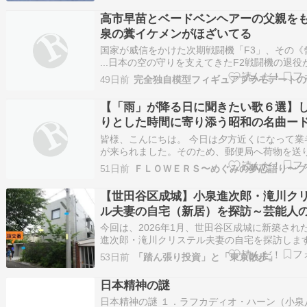
ズ黒革の手帖 家紋 ゼロの焦点 喪失の儀礼 疑惑
高市早苗とベードベンヘアーの父親を
回廊微笑の儀…
泉の糞イケメンがほざいてる
国家が威信をかけた次期戦闘機「F3」、その《
...日本の空の守りを支えてきたF2戦闘機の退役
る2035年。その歴史的転換点に向けて、日本の
49日前
完全独自模型フィギュアプラモデートの
業と国家の威信を懸けた巨大プロジェクトが加
いる、スパイ防止法も国家憲兵隊もない国に国
【「雨」が降る日に聞きたい歌６選】
信があるんだろうか、
りとした時間に寄り添う昭和の名曲ー
ティックレイン
皆様、こんにちは。 今日は夕方近くになって業
が来られました。そのため、郵便局へ荷物を送
くのが遅くなり、またしても更新時間に余裕が
51日前
って(T-T) しかし、昨日も時間の都合でオリジ
画ができずだったので、今日はもうやります、
【世田谷区成城】小泉進次郎・滝川ク
破しますー笑 いいうわけで、早…
ル夫妻の自宅（新居）を探訪～芸能人
成城では珍しい政治家の自宅
今回は、2026年1月、世田谷区成城に新築され
進次郎・滝川クリステル夫妻の自宅を探訪しま
道では「5億円豪邸」と報じられました。芸能
53日前
「踏ん張り投資」と「東京散歩」
く住む成城では珍しい政治家の自宅になります
では、（１）同じ成城にある数少ない政治家の
日本精神の謎
して羽田孜元総理の自宅をご紹介します…
日本精神の謎 １．ラフカディオ・ハーン（小泉