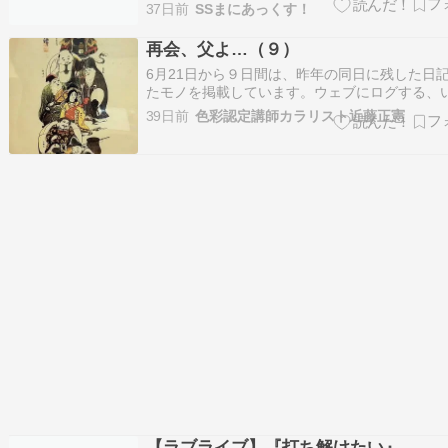
ぜ！」 【レストラン】 左右田「………」 左右
37日前
SSまにあっくす！
「………………」 左右田「………んぐぅ……」
「あのさ、左右田……食事中に頭かかえて…
再会、父よ…（９）
6月21日から９日間は、昨年の同日に残した日
たモノを掲載しています。ウェブにログする、
るこれが「ブログ」の起源でもあります。ーー
39日前
色彩認定講師カラリスト近藤正憲
【6月29日】父本人の希望により、引き続き、
の酸素供給装置をつけていた。テレビにはイヤ
設置した。父から現在の社会情勢を訪…
【ラブライブ】『打ち解けたい』