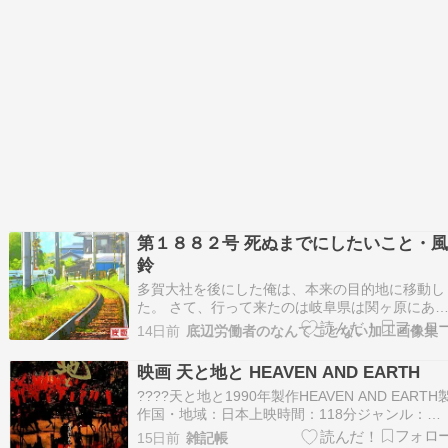
た 人、マ…
第１８８２号 死ぬまでにしたいこと・
鈴
多賀大社を後にした俺は、本来の目的地に移動し
た。 さて、行って来たのは岐阜県は関ヶ原にあ
る、関ヶ原ウォーランド。ここで、夏季限定の風
14日前
底辺労働者のなんてことない加工画像集
鈴イベントをやっているので、その写真を撮りに
来た。事前情報から、混雑とは無縁だと思ってい
映画 天と地と HEAVEN AND EARTH
たが、結構混んでる。２０台くらい車停まってた
????天と地と1990年製作HEAVEN AND EARTH
かな。団体バス…
作国・地域：日本上映時間：118分ジャンル：ド
ラマ配給：KADOKAWA≪解説 あらすじ≫ 1990
15日前
雑記帳