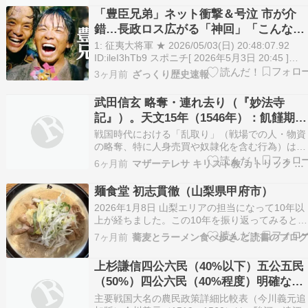
行寺」として解説がある。真行寺は，天正元年
「豊臣兄弟」ネット衝撃＆号泣 市が介
（1573年），武田信玄の妹・真行尼によって創
錯…長政ロス広がる「神回」「こんな解
された寺院。同…
釈は」“信長の幻”と相撲再戦
1: 征夷大将軍 ★ 2026/05/03(日) 20:48:07.92
ID:ileI3hTb9 スポニチ[ 2026年5月3日 20:45 ]
https://www.sponichi.co.jp/entertainment/news/2
3ヶ月前
ざっくり歴史速報
武田信玄 略奪・連れ去り（『妙法寺
記』）。天文15年（1546年）：飢饉期に
他国から男女を生
戦国時代における「乱取り」（戦場での人・物資
の略奪、特に人身売買や奴隷化を含む行為）は、
島津氏に限らず多くの大名・軍勢で確認される軍
6ヶ月前
マザーテレサ キリスト教 カトリック 秀吉 奴隷
事慣行であり、大名が黙認・容認・戦利品として
許容するケースが一般的でした。これは雑兵（足
麺食堂 初志貫徹（山梨県甲府市）
軽・農兵）の報酬代わり・士気維持手段として機
2026年1月8日 山梨エリアの担当になって10年以
能していました…
上が経ちました。この10年を振り返ってみると、
山梨の方々は総じてとても人当たりが良く、親切
7ヶ月前
蕎麦とラーメン食べ歩き と読書のブロ
な方が多いと感じています。一方で、県内の中小
企業の経営者に目を向けると、いわゆるワンマン
上杉謙信四公六民（40%以下）五公五民
気質の方が目立つ印象も否めません。武田信玄の
（50%）四公六民（40%程度）明確な原
時代、…
則な
主要戦国大名の農民政策詳細比較表（今川義元追