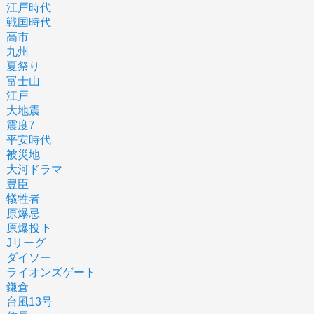
江戸時代
戦国時代
高市
九州
夏祭り
富士山
江戸
大地震
震度7
平安時代
被災地
大河ドラマ
豊臣
犠牲者
原爆忌
原爆投下
Jリーグ
ダイソー
ライオンズゲート
鎌倉
台風13号