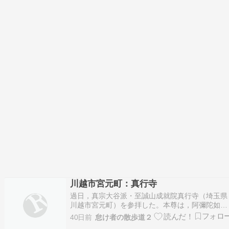
川越市宮元町：真行寺
過日，真宗大谷派・至誠山成就院真行寺（埼玉県
川越市宮元町）を参拝した。本尊は，阿彌陀如
来。真行寺に関しては，『新編武蔵風土記稿』の
40日前
怠け者の散歩道２
巻之百六十八入間郡之十三の中に旧寺井宿の「真