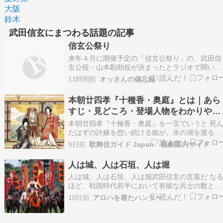
大阪
鈴木
武田信玄にまつわる話題の記事
信玄公祭り
来年４月に開催予定の「信玄公祭り」の、武田信
玄公役・山本勘助役が決まったとラジオで聞い
た。 武田信玄公役が、俳優の真矢 ミキさん 山本
11時間前
オッさんの備忘録
勘助役が、オペラ歌手の山本 耕平さん 女性の信
公役は３人目。 相方が真矢 ミキさんを気に入っ
本朝廿四孝『十種香・奥庭』とは｜あら
いるから、見に行きたいと言うか？ ずくなし（
すじ・見どころ・登場人物をわかりやす
言…
く解説
本朝廿四孝『十種香・奥庭』を一言でいうと 死
だはずの許嫁を想い続ける姫が、氷の湖を渡る奇
跡を起こす物語です。 敵対する武田家と長尾家
9日前
歌舞伎ガイド Japan 観劇案内サイト
引き裂かれた恋人たちと、その危機を救うため一
途な恋心が奇跡を呼び起こす八重垣姫の姿が描か
人は城、人は石垣、人は堀
れます。 本朝廿四孝とは 「本朝廿四孝（ほんち
人は城、人は石垣、人は堀武田信玄の言葉だ な
うにじ…
ほど、戦国時代前半において有能な兵士の数と運
用こそが国の防御の要であるとして信玄は最強と
10日前
アロハを着たハンター
言われた武田軍団を作り上げた しかしその武田
団も信玄亡き後織田信長に「長篠の戦い」で木っ
端微塵にされその残党は結局徳川家に取り込まれ