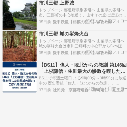
市川三郷 上野城
着いたのは、誰も知らない父の真の姿だった。内
容（「BOOK」デ…
トップページ 都道府県別索引へ 山梨県の索引へ
市川三郷町の中心地近く、山すその丘に近江の長
浜城っぽい模擬天守がでんと構える、歌舞伎文化
35日前
愛甲妖星【相模の狂人】城攻め録
公園。 ここには戦国時代、武田信玄の異母弟の
条信龍が上野城を構えていた。そして武田家麾下
市川三郷 城の峯烽火台
にあった堀越氏が後北条氏との戦いで戦功をあげ
てこの地…
トップページ 都道府県別索引へ 山梨県の索引へ
城の峯烽火台は市川三郷町の中心部から5kmほど
南の山中、県道414号が越える堀切峠の脇にあ
35日前
愛甲妖星【相模の狂人】城攻め録
る。もっと南西にある城山烽火台と混同されがち
らしい（実際ググっても城山烽火台はヒットした
【BS11】偉人・敗北からの教訓 第146回
がこちらは皆無だった）。 戦国時代の武田氏の
「上杉謙信・生涯最大の惨敗を喫した臼
火台で…
井城の戦い」＆こぼれ噺 第163回
BS11で毎週土曜日 よる9時00分～9時55分に放送
中の 歴史番組「偉人・敗北からの教訓」。
YouTubeで期間限定の見逃し配信が行われていま
37日前
社民党 京都府連合 野崎靖
す。 それでは、第146回「上杉謙信・生涯最大の
惨敗を喫した臼井城の戦い」 の見逃し配信をご
ください。 臼井城の戦いで北条勢に屈…