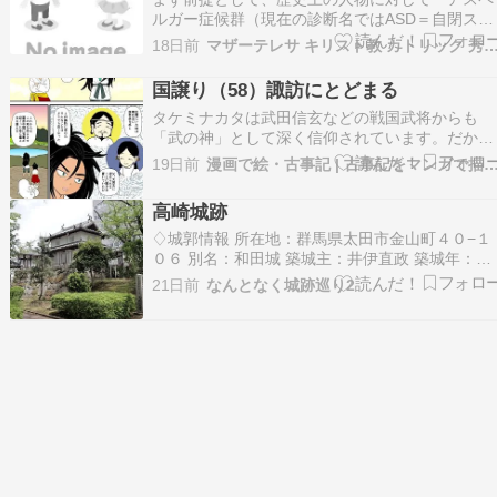
ルガー症候群（現在の診断名ではASD＝自閉スペ
クトラム症の一部）」だったと断定することはで
18日前
マザーテレサ キリスト教 カトリック 
きません。本人が診断を受けていない時代の人物
がほとんどであり、以下は「記録されている行動
国譲り（58）諏訪にとどまる
特性（強いこだわり、社会的な孤立、感覚過敏、
タケミナカタは武田信玄などの戦国武将からも
特定分野への…
「武の神」として深く信仰されています。だか
ら、諏訪に逃げこんだのではなく、諏訪を気に入
19日前
漫画で絵・古事記 | 古事記をマンガで描い
ったという形で終わることにしてみました。 神
ランキング にほんブログ村 このブログを神話に
高崎城跡
味のある方々に知ってもらうために、ブログラン
キングに参加…
♢城郭情報 所在地：群馬県太田市金山町４０−１
０６ 別名：和田城 築城主：井伊直政 築城年：慶
長２年（１５９７年） 廃城年：明治４年（１８
21日前
なんとなく城跡巡り2
１年） 主な城主：井伊氏、諏訪氏、松平氏、安
氏 主な改修者：安藤重信 遺構：乾櫓・東門（移
築）、土塁、水堀 群馬県指定重要文化財：高崎
乾…