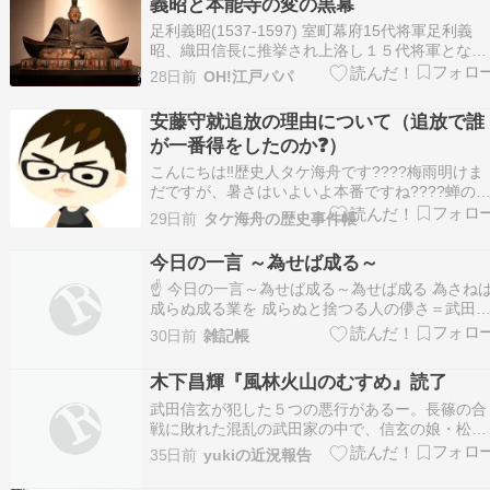
義昭と本能寺の変の黒幕
結婚に…
足利義昭(1537-1597) 室町幕府15代将軍足利義
昭、織田信長に推挙され上洛し１５代将軍となり
ました。徳川幕府も１５代徳川慶喜で終わりまし
28日前
OH!江戸パパ
たが、足利幕府も１５代義昭で終焉しました。ま
た同じように滅亡はせずある程度の地位は残した
安藤守就追放の理由について（追放で誰
まま生涯を終えました。本能寺の変では首謀者は
が一番得をしたのか❓）
明…
こんにちは‼️歴史人タケ海舟です????梅雨明けま
だですが、暑さはいよいよ本番ですね????蝉の
き声も活発になりつつあります????安藤守就の
29日前
タケ海舟の歴史事件帳
放ついて…甲斐の武田に内通した‼️というのが追
の理由でした‼️「信長公記」にも記載されており
今日の一言 ～為せば成る～
当時としてもそのように認識されていた…
☝ 今日の一言～為せば成る～為せば成る 為さね
成らぬ成る業を 成らぬと捨つる人の儚さ＝武田
玄＝
30日前
雑記帳
木下昌輝『風林火山のむすめ』読了
武田信玄が犯した５つの悪行があるー。長篠の合
戦に敗れた混乱の武田家の中で、信玄の娘・松姫
は兄・勝頼からその事実を明かされる。父は悪
35日前
yukiの近況報告
か、それとも、正義か。真実を求め、松姫は馬に
乗る。かつての父を知る人々によって彼女が辿り