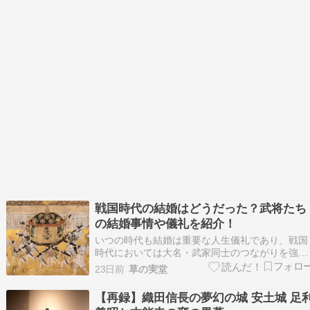
戦国時代の結婚はどうだった？武将たち
の結婚事情や儀礼を紹介！
いつの時代も結婚は重要な人生儀礼であり、戦国
時代においては大名・武家同士のつながりを強め
る政略結婚が盛んにおこなわれていました。 今
23日前
草の実堂
は、戦国時代における武家の結婚儀礼をご紹介。
果たしてどのように行われていたのでしょうか。
【再録】織田信長の夢幻の城 安土城 足
戦国男女の結婚適齢期は？ 画像 : 身分が低いと、