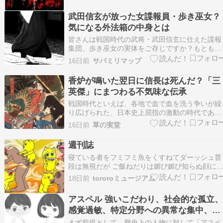
公開の日本映画。海音寺潮五郎原作の同名小説の
映画化。脚本・監督は「キャバレー」の角川春
武田信玄が放った女諜報員・歩き巫女？
樹。共同脚本は「いこかもど…
気になる外法箱の中身とは
皆さんは戦国時代の武将・武田信玄に仕えた諜報
集団、歩き巫女の実体をご存じですか？もともと
祈祷や託宣で生計を立てていた彼女らは、いかに
16日前
サバミリマップ
して武田信玄に道具として見出されていったので
しょうか。 今回はくノ一と巫女両方の性質を併
香炉が鳴いた翌日に信長は死んだ？「三
[…]
英傑」にまつわる不気味な伝承
戦国時代といえば、各地で血で血を洗う争いが繰
り広げられた、日本史上屈指の激動の時代であ
る。 そんな戦国の世に天下統一への道を切り開
16日前
草の実堂
たのが、織田信長・豊臣秀吉・徳川家康の三名、
俗にいう「三英傑」だ。 彼らは時に逆らう者を
週刊誌
赦なく排除し、卓越した武力と政治力によって多
寝ている者をフミフミ魚をくすねてダーッシュ普
くの大名や民衆…
段は無視だが ご飯ねだりは媚び媚び知らぬ顔に
まずとりあえずシャーッ 習慣は崩さないのがネ
18日前
tororoミュージアム
プロだ！習慣師だ！！ この歯ブラシ毛束が球な
ですぜ！玄関に居座り買うまで動かないまるで武
アスペル 強いこだわり、社会的な孤立
田信玄玄関パフォーマンスのプロかれらは玄関師
感覚過敏、特定分野への異常な集中、独
だ！！…
特なコミュニケーション
まず前提として、歴史上の人物に対して「アスペ