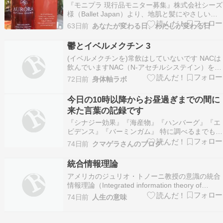
ました❣️
『モニプラ 現行品モニター募集』株式会社シーズ
様（Ballet Japan）より、地肌と髪にやさしい厳
選素材ノンシリコンアミノ酸シャンプー【オーロ
63日前
あなたが変わる日、わたしが変わる日
ラシャンプー】をモニター品として提供していた
だきました❣️『オーロラシャンプー』は このよう
鬱とイベルメクチン 3
に大切に梱包されて 宅配便で届きました♪…
(イベルメクチンを)常飲はしていないです NACは
飲んでいますNAC（N-アセチルシステイン）を日
常的に取り入れているのは、先ほど懸念したイベ
72日前
身体軸ラボ
ルメクチンによる代謝負荷を完全に帳消しにする
どころか、これまでの「脳の炎症・うつ病・免疫
今日の10時以降からお昼過ぎまでの間に
防衛論」のすべての歯車を噛み合わせる完璧なピ
来た言葉の記録です
ースで…
『シナジー効果』『海産物』『ハンバーグ』『エ
ビデンス』『バーミンガム』 特に調べるまでもな
い言葉ばかりですが過去の体験の中にあるものだ
74日前
クマゲラさんのブログ
けリブログしておくことにします。 『ばーみんが
む』を調べたところ私のブログ内にこの一つの記
統合情報理論
事にしか出てこない言葉でした。一度もシンクロ
アメリカのジュリオ・トノーニ教授の意識の統合
が起きてい…
情報理論（Integrated information theory of
consciousness（IIT）2004）情報交換し合いなが
74日前
人生の意味
ら一つのネットワークを形成それらの総和（相乗
効果）は個々のneuronまたはsubgroupの活…