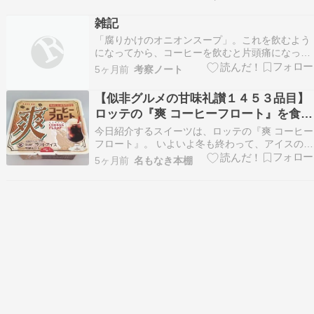
羊座新月の願い事・書き方・過ごし方完全ガイド
【2026年】牡羊座シーズン開幕（3/20〜4/19）全
雑記
星座共通の開運ガイド 20…
「腐りかけのオニオンスープ」。これを飲むよう
になってから、コーヒーを飲むと片頭痛になっ
て。↓Grok先生に聞いてみた。Ｑ：最近、よく酢
5ヶ月前
考察ノート
を摂るようにしたんだけど、そしたらコーヒーを
飲んだときに片頭痛になって。これは何か関係あ
【似非グルメの甘味礼讃１４５３品目】
る？Ａ：酢を意識的に多く取るようになったタイ
ロッテの『爽 コーヒーフロート』を食べ
ミングで、コー…
てみた！
今日紹介するスイーツは、ロッテの『爽 コーヒー
フロート』。 いよいよ冬も終わって、アイスの季
節が近づいてくる。 （スイーツ＆お菓子カテゴリ
5ヶ月前
名もなき本棚
ーでは他にもいろんなスイーツをご紹介！） 爽
コーヒーフロート おー、これおいしいね。 しゃ
りしゃりとした爽らしさあふれる軽やかな食感。
ほ…