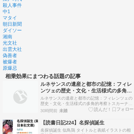
殺人事件
中1
マタイ
朝日新聞
ダイソー
湘南
光文社
出雲大社
偽善者
被爆者
原爆忌
相乗効果にまつわる話題の記事
ルネサンスの遺産と都市の記憶：フィレ
ンツェの歴史・文化・生活様式の多角的
考察
ルネサンスの遺産と都市の記憶：フィレンツェの
歴史・文化・生活様式の多角的考察トスカーナ州
の州都フィレンツェは、単なる歴史的建造物の集
30時間前
未踏
積地にとどまらず、ルネサンス期から育まれてき
た高度な政治、経済、芸術、そして食文化が一体
【読書日記224】名探偵誕生
となって脈動する都市構造を有している。フィレ
名探偵誕生 似鳥鶏 タイトルと表紙イラストの相
ンツェの文化的ア…