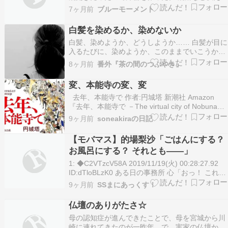
習慣はないので もっとも簡単な方法で出来る汁粉
7ヶ月前
ブルーモーメント
の素を前日に買っておいた。 こし餡でこの濃さだ
から関の東西を問わず汁粉になった。 汁粉や雑煮
白髪を染めるか、染めないか
や年越しそばは食べても七草粥や小豆粥は食べま
白髪、染めようか、どうしようか…… 白髪が目に
せん。…
入るたびに、染めようか、このままでいこうかと
気持ちが揺れます。 昔は迷わず染めていたのに、
8ヶ月前
番外『茶の間のつぶやき』
年齢を重ねると判断基準が変わってきました。
「隠すために染める」のか、「楽しむために染め
変、本能寺の変、変
る」のか。 あるいは、「自然なままを受け入れ
去年、本能寺で 作者:円城塔 新潮社 Amazon
る」のか。ど…
『去年、本能寺で －The virtual city of Nobunaga
－』円城塔著を読む。 日本の歴史にSFを利かせ
9ヶ月前
soneakiraの日記
たメタフィクション。しかも、著者は元々理系の
人ゆえ、そのあたりの知識も踏まえて煙にまく。
【モバマス】的場梨沙「ごはんにする？
いい意…
お風呂にする？ それとも――」
1: ◆C2VTzcV58A 2019/11/19(火) 00:28:27.92
ID:dTloBLzK0 ある日の事務所 心「おっ！ これこ
の前のブライダル特集の写真？ 梨沙ちゃんめっち
9ヶ月前
SSまにあっくす！
ゃかわいーじゃん☆」 梨沙「まあ、トーゼンよ
ね！」 飛鳥「普段のツインテールを解き放った結
仏壇のありがたさ☆
果…
母の認知症が進んできたことで、母を宮城から川
崎に連れてきたのが一昨年。で、実家の仏壇から