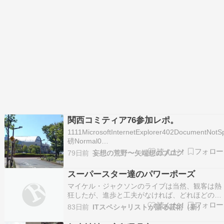
関西コミティア76参加レポ。
1111MicrosoftInternetExplorer402DocumentNotSp
磅Normal0
1111MicrosoftInternetExplorer402DocumentNotSp
79日前
妄想の荒野〜矢端想のブログ
磅Normal0 2026年5月17日…
スーパースター達のパワーポーズ
マイケル・ジャクソンのライブは当然、観客は熱
狂したが、進歩と工夫がなければ、どれほどの人
気者であっても割とすぐに飽きられる。 彼の全盛
83日前
ITスペシャリストが語る芸術（新）
期末期と言えると思う1992年から1993年（33歳
から34歳位）に行われた世界ライブ・ツアー「デ