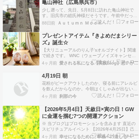
亀山神社（広島県呉市）
ンジャラス・ワールド・ツアー」も、様々な高度
少し遡って、先日、5月8日に訪れた亀山神社で
な企…
す。旧呉市の総氏神様だそうです。午前中だった
のですが、この日は午前中は曇り空だったので、
88日前
Ａｕｔｕｍｎ Ｍｏｏｎ
夕方のようにも見える空模様でした。階段を昇る
と御本殿が見えてきます。山を背にした本殿が見
プレゼントアイテム『きよめだまシリー
えてくるとなんともいえぬ「力」を感じました。
ズ』誕生☆
山のエネルギーと…
【大リニューアルのりん子'sオルゴナイト】関連
で続きです。 WNC（ウェーブノイズキャンセリ
ング）を相乗効果で高め、より体感を楽しんでい
4ヶ月前
愛される私になる【実践blog】想いがスイスイ叶う
ただきたいと思い、テストで「プレゼント付き」
を用意することにいたしました。 こんばんは。り
4月19日 朝
ん子です 詳しくは上記記事にて紹介しています
花粉がピークアウトしたのか、寝る前にアレルビ
が、WN…
を飲んだからなのか。今朝はくしゃみが出ない。
ええこっちゃ。目もかゆくない。さらにええこっ
4ヶ月前
刹那の今
ちゃ。日曜はピーリング洗顔の日なので、ただで
さえ長い朝の洗面台美容活動に拍車がかかる。も
【2026年5月4日】天赦日×寅の日！GW
しかしてだけどー、ピーリングのおかげなのか。
に金運を掴む7つの開運アクション
美活とかけまし…
※ 当ブログはプロモーションを含みます 直近の
スピリチュアルイベント 【2026年4月25日】己巳
の日×大安で金運爆上げ！ 【2026年4月17日】牡
4ヶ月前
幸せになるために│幸福への道しるべ