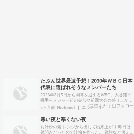
たぶん世界最速予想！2030年ＷＢＣ日本
代表に選ばれそうなメンバーたち
2026年3月5日から開幕を迎えるWBC。大谷翔平
投手らメジャー組の参加や前回大会の盛り上がり
もあり、注目度も過去イチなのではないかとも思
5ヶ月前
Nicheee! ｜ ニッチー！
える。今回のWBCで日本代表が勝ち進んで大会が
盛り上がるのはもう当たり前として、今回はどこ
寒い夜と寒くない夜
よりも早い次回のWBCに選ばれそうなメンバーを
お汁粉の素 レンジから出して出来上がり 昨日は
予想し…
鏡開きだったので汁粉を作った。 鏡餅など供える