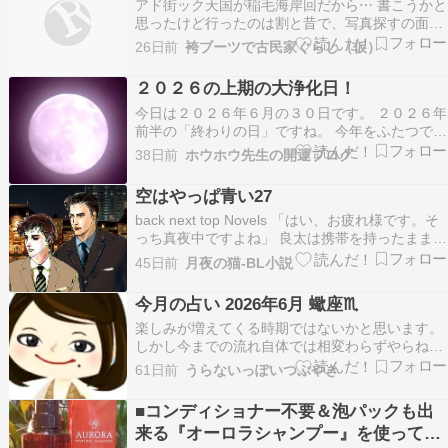
アド街ック天国が稲毛海岸回だから⋯ 書こうかと
思ったけど行ったのは割と昔で、写真探すの面倒
になったしやめました(えー とは言えリニューア
26日前
袴ブーツで古民家ぐらし（仮）
ル中のため楽しみにはしてます稲毛海岸。 色々と
開業したらまた行こうかなぁと。温浴施設早くし
２０２６の上期の大浄化日！
てね！ もし出来たら幕張湯楽の里と並んで人気日
今日は２０２６年６月の３０日です。 ２０２６年
帰り…
前半の「終わりの日」ですね。 今年をふたつで割
ったら、上期が今日で終了致します。今日は「あ
38日前
ホウホウ先生の開運ブログ
なたの７月からの運気改善に向けて」、あなた自
身を大浄化しましょう。 浄化に良いのは、酒風呂
空はやっぱ青い27
です。お風呂に２合から５合の日本酒を入れて、
back next top Novels 「はい、お疲れ様です。そ
あなたの…
っち真夜中ですよね」 良太は携帯を持ったままテ
ーブルから離れて窓際に立った。 「今さっきま
45日前
月夜の猫-BL小説
で、斎藤と飲んでたんだ。宮下は何か言ってきた
か」 工藤も一応気にしてるんだ、と良太は思う。
今月の占い 2026年6月 蠍座♏️
「宮下さんは今回何も言ってこなか…
楽しみが増えてくる時期ではないかと思います。
しかし今までの流れ自体では相変わらずやらねば
ならないことや奮闘を重ねているので、この楽し
61日前
うらないっぽいつぶやき
みに勇気付けられるのかもしれない。例えば、い
よいよワールドカップが始まります。それを楽し
■コンディショナー不要＆泡パックも出
みにしているサソリ座がいたとして、ワールドカ
来る『オーロラシャンプー』を使ってみ
ップだけを追っ…