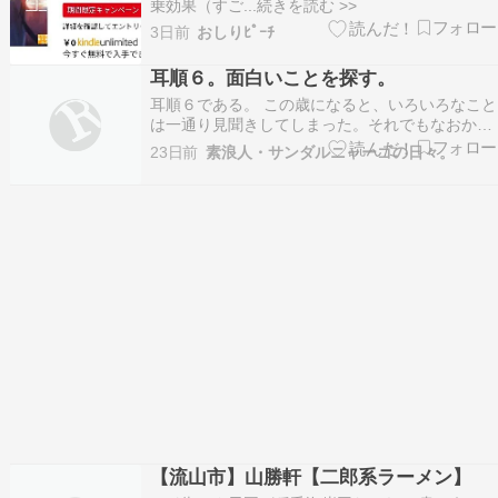
乗効果（すご...続きを読む >>
3日前
おしりﾋﾟｰﾁ
耳順６。面白いことを探す。
耳順６である。 この歳になると、いろいろなこと
は一通り見聞きしてしまった。それでもなおか
つ、面白いことを探していくのである。 最近は、
23日前
素浪人・サンダルニャーゴの日々。
知っていることの組み合わせで、面白い相乗効果
が出ることに気が付いた。地理や歴史や文学を地
域ごとに調べ直したりすると、意外な関連とか出
てくるのであ…
【流山市】山勝軒【二郎系ラーメン】