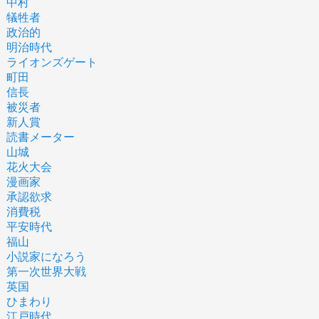
中村
犠牲者
政治的
明治時代
ライオンズゲート
町田
信長
被災者
新人賞
読書メーター
山城
花火大会
漫画家
承認欲求
消費税
平安時代
福山
小説家になろう
第一次世界大戦
英国
ひまわり
江戸時代