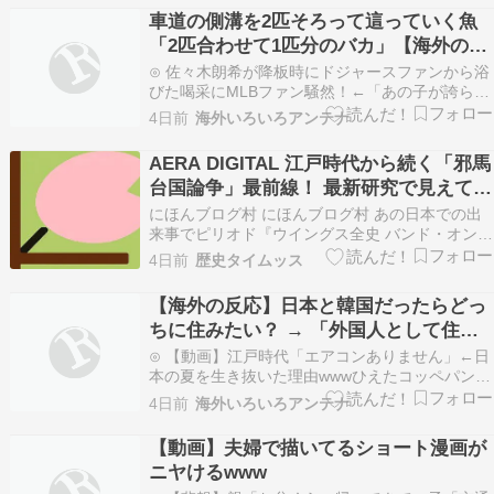
車道の側溝を2匹そろって這っていく魚
「2匹合わせて1匹分のバカ」【海外の反
応】
⊙ 佐々木朗希が降板時にドジャースファンから浴
びた喝采にMLBファン騒然！←「あの子が誇らし
い！」（海外の反応）海外の反応スポーツ⊙ 中国
4日前
海外いろいろアンテナ
人「香港人はなんとなく日本人っぽい感じがす
る」 中国人「日本人は礼儀正しいけど・・」「常
AERA DIGITAL 江戸時代から続く「邪馬
に何かに急いでいる」じゃぽにか反応帳⊙ 広島カ
台国論争」最前線！ 最新研究で見えてき
ープの２…
た「卑弥呼
にほんブログ村 にほんブログ村 あの日本での出
来事でピリオド『ウイングス全史 バンド・オン・
ザ・ラン』ポール・マッカートニー著 話題の本現
4日前
歴史タイムッス
在も精力的な84歳の〝ロックの巨人〟がビートル
ズ解散後に率いたバンド、ウイングスの歴史
【海外の反応】日本と韓国だったらどっ
（1971～81年）をオーラルヒストリーでまとめ
ちに住みたい？ → 「外国人として住む
た74…
なら排外主義の日本は避けたい」「韓国
⊙ 【動画】江戸時代「エアコンありません」←日
の労働環境は日本より酷いからどっちか
本の夏を生き抜いた理由wwwひえたコッペパン⊙
韓国人「実は我々が日本について勘違いしている
というと日本」
4日前
海外いろいろアンテナ
ことがこちら・・・」コリアル⊙ 【議論】若者の
『食事キャンセル』は単なる貧困なのか、それと
【動画】夫婦で描いてるショート漫画が
も本当にタイパ重視なのか？NEWSまとめもりー
ニヤけるwww
｜2c…