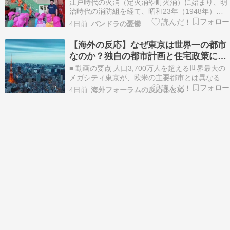
メロメロに
江戸時代の火消（定火消や町火消）に始まり、明
治時代の消防組を経て、昭和23年（1948年）の
消防組織法施行により、現在の自治体消防制度が
4日前
パンドラの憂鬱
確立された日本の消防。令和6年現在、全国で720
の消防本部と、1716の消防署が設置されていま
【海外の反応】なぜ東京は世界一の都市
す。今回は、日本の幼稚園の公式SNSが投稿した
なのか？独自の都市計画と住宅政策に絶
もの…
賛の声
■ 動画の要点 人口3,700万人を超える世界最大の
メガシティ東京が、欧米の主要都市とは異なる独
自の発展を遂げた都市計画の歴史を解説する動
4日前
海外フォーラムの反応まとめ
画。 江戸時代の町割りに始まり、戦後復興におけ
る有機的な発展、車社会に依存しない公共交通の
優先開発など、複数の要因が重なり現在の街並み
が作ら…