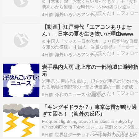
⊙ 【悲報】親「お盆くらい帰ってきて」子「交通
費高いから無理」な時代へ…News@フレ速⊙ ド
ル円、一時1ドル158円台まで下落NEWSOKU
4日前
海外いろいろアンテナ
BLOG（ニュー速ブログ）⊙ 中国人「アジア大会
男子サッカー抽選、日本と中国は・・・」 中国人
【動画】江戸時代「エアコンありませ
「残念だ」「AFCは半生のキノコでも食った…
ん」←日本の夏を生き抜いた理由www
⊙ 中国人「サッカー日本代表、より現実的な目標
を定めた模様」 中国人「妥当な目標」「一歩一歩
着実に」じゃぽにか反応帳⊙ ストライカー装甲車
4日前
海外いろいろアンテナ
を基にしたウクライナのモンスタートラックが、
国家予備軍団の救出のため参戦参加！軍事・ミリ
岩手県内大雨 北上市の一部地域に避難指
タリー速報☆彡⊙ 【海外の反応】村上宗隆、97マ
示
イル以…
岩手県 江戸時代初期は、現在の岩手県の前身にあ
たる地域は南部藩の一部と伊達藩の一部で構成さ
れていた。また、岩手県内で陸前に該当する地域
6日前
令和のニュース･話題など
は釜石以南の三陸地方のみである。南部（県北）
地域は陸中に当たる。 「岩手」の名称は、県庁の
「キングギドラか？」東京は雷が鳴り過
置かれた盛岡市の所属郡名「岩手… 87キロバイ
ぎて困る！（海外の反応）
ト (1…
Frequent lightning above the skies in Tokyo by
u/HozukiEiko in Tokyo エレコム 電源タップ 6個口
3m 雷ガード 個別スイッチ ほこりシャッター付
6日前
世界はグーチョキパー｜海外の反応まとめ
耐熱 PSE技術基準適合 ホワイト T-K6A-