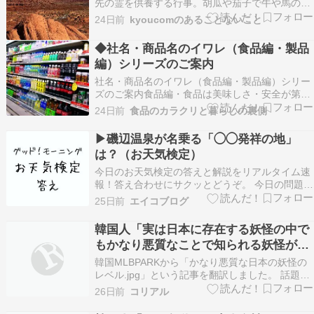
先の霊を供養する行事。胡瓜や茄子で牛や馬の形
を作りお供えする。 月遅れの8月15日や旧暦7月
24日前
kyoucomのあることないこと
15日に行う地方もある。中元 半年生存の無事を
祝い、祖先の霊を供養する日。 元々は正月15日
◆社名・商品名のイワレ（食品編・製品
の上元、7月15日を中元、10月15日の…
編）シリーズのご案内
社名・商品名のイワレ（食品編・製品編）シリー
ズのご案内食品編・食品は美味しさ・安全が第一
でもそれだけでは売れません！製品編・製品は品
24日前
食品のカラクリと暮らしの裏側
質・安全が第一でもそれだけではヒットしませ
ん！「ネーミング」によって売上が伸びる実態を
▶磯辺温泉が名乗る「◯◯発祥の地」
紹介します！●いつも「社名・商品名のイワレ
は？（お天気検定）
（食品編・製品編）…
今日のお天気検定の答えと解説をリアルタイム速
報！答え合わせにサクッとどうぞ。 今日の問題
（お天気検定） ▶磯辺温泉が名乗る「◯◯発祥の
25日前
エイコブログ
地」は？（お天気検定） 選択肢 ???? 青：温泉ま
んじゅう ???? 赤：温泉記号 ???? 緑：温泉たま
韓国人「実は日本に存在する妖怪の中で
ご 番組ヒントなし…???? ※ 答…
もかなり悪質なことで知られる妖怪がこ
ちら・・・」
韓国MLBPARKから「かなり悪質な日本の妖怪の
レベル.jpg」という記事を翻訳しました。 話題の
記事 かなり悪質な日本の妖怪のレベル.jpg この妖
26日前
コリアル
怪は主に蚊を防ぐためにかけられている蚊帳を切
ってしまい、蚊に血を吸わせるという・・・。 韓