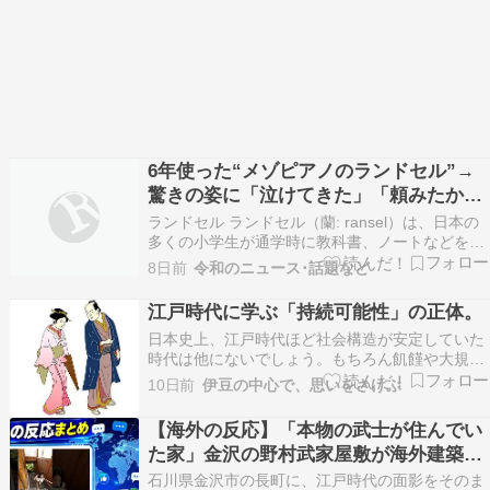
6年使った“メゾピアノのランドセル”→
驚きの姿に「泣けてきた」「頼みたかっ
たなぁ！」
ランドセル ランドセル（蘭: ransel）は、日本の
多くの小学生が通学時に教科書、ノートなどを入
れて背負う鞄（かばん）である。 江戸時代（幕
8日前
令和のニュース･話題など
末）、幕府が洋式軍隊制度（幕府陸軍）を導入す
る際、将兵の携行物を収納するための装備品とし
江戸時代に学ぶ「持続可能性」の正体。
て、オランダからもたらされた背嚢（はいのう、
日本史上、江戸時代ほど社会構造が安定していた
バッ…
時代は他にないでしょう。もちろん飢饉や大規模
な自然災害は存在しましたが、約260年間にわた
10日前
伊豆の中心で、思いをさけぶ
って決定的な戦乱もなく、社会の基本骨格は維持
され続けました。父から子へ、子から孫へ――一
【海外の反応】「本物の武士が住んでい
部の例外を除き「農民の子は農民」として、親の
た家」金沢の野村武家屋敷が海外建築系
生き方をそのま…
YouTubeで約1000万再生の大反響
石川県金沢市の長町に、江戸時代の面影をそのま