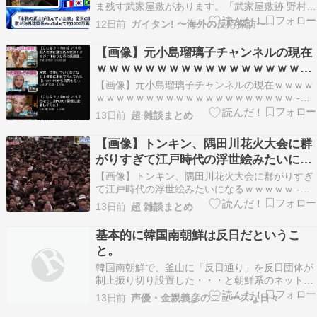
ま残す武家屋敷があります。「武家屋敷跡 野村
家」は、加賀藩主・前田家に仕えた藩士・野村伝
12日前
ガイタン! 〜海外の反応探訪〜
兵衛信貞の屋敷跡で、野村家は11代にわたって加
賀藩の重臣を歴任した名家です。加賀藩から
【画像】元小島瑠璃子チャンネルの現在
1,200石を与えられ… The post 【海外の反応】
ｗｗｗｗｗｗｗｗｗｗｗｗｗｗｗｗｗｗ
「本…
ｗｗｗｗｗｗ
【画像】元小島瑠璃子チャンネルの現在ｗｗｗｗ
ｗｗｗｗｗｗｗｗｗｗｗｗｗｗｗｗｗｗｗｗ -
mashlife通信【衝撃】トイザらス、初の『大人向
13日前
超 雑談まとめ
け店舗』を上野に建てた結果ｗｗｗｗｗｗｗ
NEWSまとめもりー｜2chまとめブログ【画像】
【画像】トンキン、隅田川花火大会に群
スーパーの激安トンカツを240枚買い占めた女
がりすぎて江戸時代の浮世絵みたいにな
性、炎…
るｗｗｗｗｗ
【画像】トンキン、隅田川花火大会に群がりすぎ
て江戸時代の浮世絵みたいになるｗｗｗｗｗ -
mashlife通信れいわ信者「あたかも、れいわ新選
13日前
超 雑談まとめ
組の支持者が少ないかのように報道するメディア
がある」まとめたニュース【闇深】14歳男子中学
基本的に韓国南朝鮮は反日だというこ
生、担任の先生（29）に『恐ろしい事』をしてし
と。
ま…
韓国南朝鮮で、釜山に「反日通り」を反日団体が
制止振り切り設置した・・・と朝鮮系のネットニ
ュースで報じていました。というのも記事による
13日前
声優・金親義彦のニュースな日々
と、国南部の釜山市で今、国連教育科学文化機