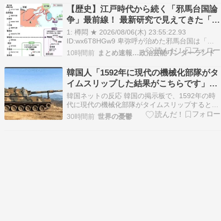
の反応 長野県塩尻市だよ。 ・海外の反応 いつか
【歴史】江戸時代から続く「邪馬台国論
絶対行きたい県の一つだ。 ・海外の反応 奈良
争」最前線！ 最新研究で見えてきた「卑
井…
弥呼の国」の有力説
1: 樽悶 ★ 2026/08/06(木) 23:55:22.93
ID:wx6T8HGw9 卑弥呼が治めた邪馬台国は「近
畿地方」にあったのか、それとも「九州地方」に
10時間前
まとめ速報…政治芸能ワンダーランド
あったのか。江戸時代から続くこの論争は、古代
史最大の […] The post 【歴史】江戸時代から続
韓国人「1592年に現代の機械化部隊がタ
く「邪馬台国…
イムスリップした結果がこちらです」
→「あまりの圧倒的な火力差‥」
韓国ネットの反応 韓国の掲示板で、1592年の時
代に現代の機械化部隊がタイムスリップするとい
う架空のシミュレーション動画が話題を集めてい
30時間前
世界の憂鬱
ます。映像では、当時の軍船が並ぶ海域に対して
現代の強力な火器や戦車などが登場し、圧倒的な
攻撃力を披露する様子が描かれています。戦闘と
いうよりも…