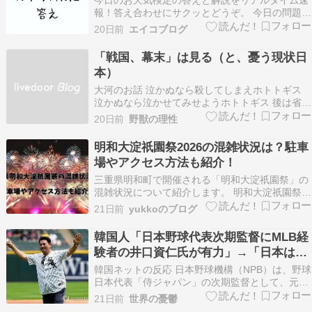
報！答え合わせにサクッとどうぞ。 今日の問題
（お天気検定） ▶「毛利庭園」にあった屋敷で生
20日前
エイコブログ
まれたのは？（お天気検定） 選択肢 ???? 青：乃
木希典 ???? 赤：東郷平八郎 ???? 緑：西郷隆盛
「戦国、幕末」は見る（と、憂う現状日
番組ヒントなし…???? ※ 答え…
本）
大河のお話 泣かぬなら殺してしまえホトトギス
泣かぬなら泣かせてみせようホトトギス 後は省略
（徳川貍爺嫌いなので） 幕末クーデターは、悪し
20日前
野獣の理性
き徳川時代終焉なので好き（特にリョウマ好き
w） 戦国は、豊臣家臣の配下であった当馬鹿家 東
明和大淀祇園祭2026の混雑状況は？駐車
海地方小城城主次男が始祖との当家歴史模様 大河
場やアクセス方法も紹介！
ドラ…
三重県明和町で開催される「明和大淀祇園祭」の
混雑状況について紹介します。 明和大淀祇園祭
は、江戸時代中期の1750年代から260年以上にわ
21日前
yukkoのブログ
たって受け継がれてきた伝統行事です。 厄除けや
氏子の安全、漁業・農業の繁栄を願って行われ、
韓国人「日本野球代表次期監督にMLB経
地域の人々に長く親しまれています。 祭りは例
験者の井口資仁氏が有力」→「日本は世
年、7…
界一を狙うか？」
韓国ネットの反応 日本野球機構（NPB）は、野球
日本代表「侍ジャパン」の次期監督として、元メ
ジャーリーガーで千葉ロッテマリーンズの元監
21日前
世界の憂鬱
督、井口資仁氏（51）を最有力候補として選定し