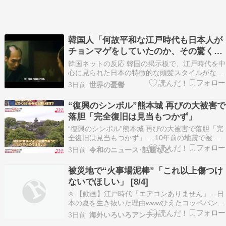
韓国人「何故平和な江戸時代も日本人が
チョンマゲをしていたのか、その驚くべ
き理由がこちらです」→「これが当時の
韓国ネットの反応 韓国の掲示板で、江戸時代を中
社会構造‥」
心に見られた日本の特徴的な頭髪スタイルがなぜ
広く定着したのか、その歴史的背景に迫ったトピ
3日前
世界の憂鬱
ックを取り上げています。もともとは戦国時代に
戦闘時の熱や蒸れを防ぐための実用的な意味合い
“復興のシンボル”熊本城 再びの大被害で
から生まれたものの、天下泰平の世になってから
落胆「完全復旧は見当もつかず」
も武士たちが…
“復興のシンボル”熊本城 再びの大被害で落胆「完
全復旧は見当もつかず」 …10年前の地震で被災
し、復興のシンボルとして復旧が進んでいた熊本
3日前
令和のニュース･話題など
城では、今回の地震でも再び石垣が崩れるなどの
被害がありました。 私は今、熊本城の天… （出
被災地で“火事場泥棒”「これ以上傷つけ
典：1:15） 熊本城 オープンストリートマップ
ないでほしい」 [8/4]
に…
⊙ 【動画】江戸時代「エアコンありません」←日
本の夏を生き抜いた理由wwwひえたコッペパン⊙
試合終了直後のピッチで両チームが揉み合い、押
3日前
海外いろいろアンテナ
し倒される選手も「これ一発レッドじゃない