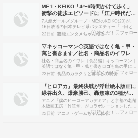
たと報じられました。報道によると、NPBは新監
ME:I・KEIKO「4〜6時間かけて歩く」
督の条件として「MLBでのプレー経験」「国際大
衝撃の徒歩エピソードに「江戸時代だ
会での…
よ!」
7人組ガールズグループ・ME:IのKEIKO(20)が、
16日放送の日本テレビ系バラエティー『上田と女
が吠える夜』(後9:00)にゲストとして出演。「ア
22日前
芸能エンタメちゃんねる
ウトドア派VSインドア派」をテーマにした大激論
のなかで、規格外の“徒歩エピソード”を明かし、
▽キッコーマン◇英語ではなく亀・甲・
スタジオを驚かせた。 続きを読む …
萬と書きます／社名・商品名のイワレ
社名・商品名のイワレ［食品編］キッコーマン｜
英語ではなく亀・甲・萬と書きロゴも亀の甲に萬
の印です ブログ移転をしたため、日時等に整合性
23日前
食品のカラクリと暮らしの裏側
がありません（２０２２年６月時）。◆赤いキャ
ップの三角形の卓上瓶は有名工業デザイナー榮久
『ヒロアカ』最終決戦が浮世絵木版画に
庵憲司の作〓和食の調味料のベースと言えば醤油
緑谷出久、爆豪勝己、轟焦凍の3種が額
ですが、代表…
装付きの本格仕様で登場
アニメ『僕のヒーローアカデミア』と京都の老舗
木版画工房「竹笹堂」がコラボレーションした。
キャラクターたちを江戸時代から続く浮世絵木版
23日前
アニメ・ゲームちゃんねる
画の技法で描き出したアート作品が、31日より販
売される。最終決戦をイメージした「緑谷出久 …