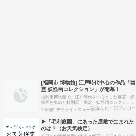
[福岡市 博物館] 江戸時代中心の作品「幽
霊 妖怪画コレクション」が開幕！
福岡市博物館で、江戸時代を中心とした幽霊・妖
怪画を集めた特別展「幽霊・妖怪画コレクショ
ン」が7月19日に開幕しました。 歌川国芳や伝・
19日前
デイライトニュース
円山応挙など名だたる絵師の作品約100点が展示
され、恐怖だけでなく日本美術ならではの美しさ
▶「毛利庭園」にあった屋敷で生まれた
やユーモアも楽しめる内容として注目を集めてい
のは？（お天気検定）
ます。 要点…
今日のお天気検定の答えと解説をリアルタイム速