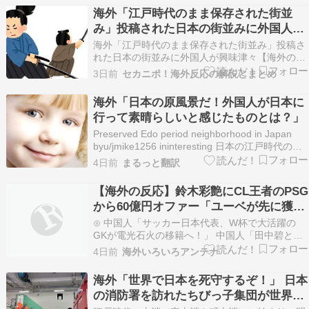
の？」【海外の反応】QQQ(海外の反応)⊙ 白馬岳
海外「江戸時代のまま保存された街並
の大雪渓を登っていた外国人女性らが救助隊を要
み」投稿された日本の街並みに外国人が
請、だが…
興味津々【海外の反応】
海外「江戸時代のまま保存された街並み」投稿さ
れた日本の街並みに外国人が興味津々【海外の反
応】 海外の反応 Reddit r/interesting 観光 日本 海
3日前
セカニポ！海外反応の解説とまとめ
外「江戸時代のまま保存された街並み」投稿され
た日本の街並みに外国人が興味津々【海外の反
海外「日本の原風景だ！外国人が日本に
応】 ソース：Reddit r…
行って素晴らしいと感じたものとは？」
Preserved Edo period neighborhood in Japan
byu/jmike1256 ininteresting 日本の江戸時代の街
並みがそのまま保存されている場所 リアル刀鍛冶
4日前
まるっと翻訳
の里みたいだ 長野にある宿場町が江戸時代のまま
残っている 海外の反応 ・…
【海外の反応】鈴木彩艶にCL王者のPSG
から60億円オファー「ユーベが先に獲得
して欲しかった」
⊙ 中国人「サッカー日本代表、W杯で大活躍の
GKが電光石火の移籍へ！」 中国人「田中碧とチ
ームメイト」「オナナも彼には及ばない」じゃぽ
4日前
海外いろいろアンテナ
にか反応帳⊙ BYD Raccoを礼賛する連中に自動車
評論家が苦言、その投稿に雉で有名な別評論家が
海外「世界で日本を死守するぞ！」 日本
噛みついてしまい……U-1 NEWS.⊙ 【イオ…
の消防署を訪れたちびっ子集団が世界を