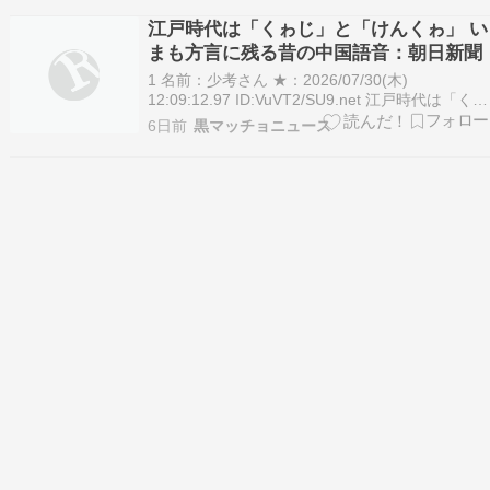
2630WH…
江戸時代は「くゎじ」と「けんくゎ」 い
まも方言に残る昔の中国語音：朝日新聞
1 名前：少考さん ★：2026/07/30(木)
12:09:12.97 ID:VuVT2/SU9.net 江戸時代は「くゎ
じ」と「けんくゎ」 いまも方言に残る昔の中国語
6日前
黒マッチョニュース
音：朝日新聞 2026年7月30日 11時00分 有料記事
田島恵介 今回取りあげることばは「くゎ」です
…