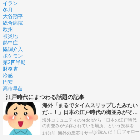
イラン
冬月
大谷翔平
総合病院
欧州
被災地
熱中症
協調介入
ポケモン
第2四半期
財務省
冷感
円安
高市早苗
江戸時代にまつわる話題の記事
海外「まるでタイムスリップしたみたい
だ…！」日本の江戸時代の街並みがその
まま保存されている貴重な場所と
海外コミュニティのredditから「日本の江戸時代
は・・・？【海外の反応】
の街並みが保存されている場所」という投稿を翻
訳してお届けします。 翻訳元 日本の江戸時代の
14分前
海外の反応リサーチ
街並みが保存されている場所 （投稿主） ・海外