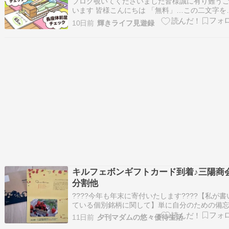
ブログ覗いてくださいました皆様誠に有り難う
います 皆様こんにちは 「無料」…この二文字を
ると、なぜか 吸い寄せられてしまうワタクシ（
10日前
輝きライフ見遊録
今回もまんまと誘惑に負け 体力測定へ参加して
りました まずは立ち上がりテスト ツーステップ
座体前屈チェック！！ そして、ドキド…
キルフェボンギフトカード到着♪三陽商
分割他
????今年も年末に寄付いたします????【私が書
ている個別銘柄に関して】単に自分のための備
です。 決して推奨はしてはおりません。 投資は
11日前
夕刊マダムの悠々優待生活
己判断・自己責任でお願いします。買った銘柄