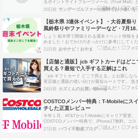
るポイントサイトフルーツメール（Fruit Mail）
は？アイブリッジ株式会社が運営する大人気の
20日前
サンデーゴルファー
ポイントサイトです。メール広告のクリックや
ケート、CM閲覧、ウェブ検索、ゲーム参加でポ
【栃木県 3連休イベント】・大谷夏祭り
ントがどんどん貯まりまり、…
風鈴祭りやファミリーデーなど・7月18
日〜20日のおすすめイベントを紹介
しょう 栃木県で開催される週末イベント情報を
めました！おでかけのきっかけに参考にしてく
いね。 栃木県 週末イベント情報 「今週末はど
21日前
おやナビ！おやま
行こう？」を解決！栃木県で2026年7月18日(土)
20日(月)の3連休 に開催される主なイベント情報
【店舗と通販】jcb ギフトカードはどこ
まとめました。ぜひお出かけの…
買える？最短で入手する正解はこれ
「jcb ギフトカード どこで買える」とお探しな
実店舗と通販の使い分けが最短ルートです。 急
用意したい時ほど、どこへ行けば確実に入手で
24日前
カズくんのお買い物blog
のか迷ってしまうもの。 支払い方法や受取まで
数を比較すれば、あなたに最適な購入場所が判
COSTCOメンバー特典：T-Mobileにス
るでしょう。 もう販売店を求めて探し回…
チした正直レビュー
今年１月、AT&TからT-Mobileにキャリア変更。
COSTCOメンバー特典で、iPhone17無料。コス
のギフトカードも＄400ゲットしました。現在は
27日前
ハワイ不動産ブログ
iPhone17Pro無料とコスコのギフトカード＄450
なっています。正直レビューは以下の通り。デ