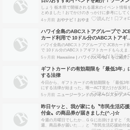
日のおすすめイベントを紹介！ラーメン
祭・工場祭り・ワインフェアなど
しょう 栃木県で開催される週末のイベント情報
とめました！おでかけのきっかけに参考にして
さいね。 栃木県 週末イベント情報 「今週末は
4ヶ月前
おやナビ！おやま
に行こう？」を解決！栃木県で2026年4月18(土)
月19日(日)に開催される主なイベント情報をま
ハワイ全島のABCストアグループで JC
ました。ぜひお出かけの参考に…
カード利用で 10ドル分のABCストアギ
トカードもらえます
ハワイ全島のABCストアグループで JCBカード
で 10ドル分のABCストアギフトカードもらえま
ハワイ旅行でおなじみの ABCストア で、お得な
5ヶ月前
Hawaiine | ハワイのいいね！をご紹介
ャンペーンがスタートしました。 ハワイ全島のA
ストアグループで […]
ギフトカードの有効期限を「最低3年」
する法律
今日から、ギフトカードの有効期限を 「最低3年
にする法律が始まった。唯一ACT党だけが反対
んだって。これまでは1年とか短いのが多くて、
5ヶ月前
では毎年1,000万ドル分（約9億円！）も使い切
に消えてたらしい.これ日本じゃあり得ない話だ
昨日ヤッと、我が家にも〝市民生活応援
ね。 忘れる自分が悪いだろう！！！な…
付金〟の商品券が届きました(^.-)☆
今週の月曜日でしたか…ＧＧに出掛けますと「
週、商品券が届いた…」と〝市民生活応援給付