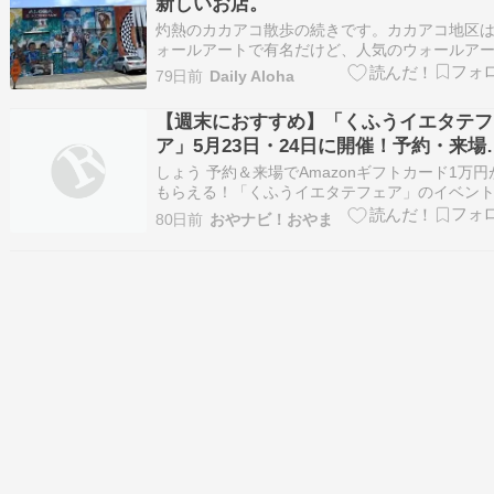
新しいお店。
灼熱のカカアコ散歩の続きです。カカアコ地区
ォールアートで有名だけど、人気のウォールア
は皆様見飽きてるだろうから、今回は割とマイ
79日前
Daily Aloha
なの撮ってみました。この自転車のウォールア
ト、車輪の絵のところには自転車のオブジェが
【週末におすすめ】「くふうイエタテフ
てるし木の絵が描かれたところ、幹が雨どいと
ア」5月23日・24日に開催！予約・来場
化して…
Amazonギフトカード1万円プレゼント#
しょう 予約＆来場でAmazonギフトカード1万円
｜宇都宮
もらえる！「くふうイエタテフェア」のイベン
報をお届け！ このボタンからの予約でAmazon
80日前
おやナビ！おやま
トカード1万円分プレゼント > Web予約はこちら
「くふうイエタテフェア」が開催！ 子育てファ
ーにピッタリの住まいのイベン…