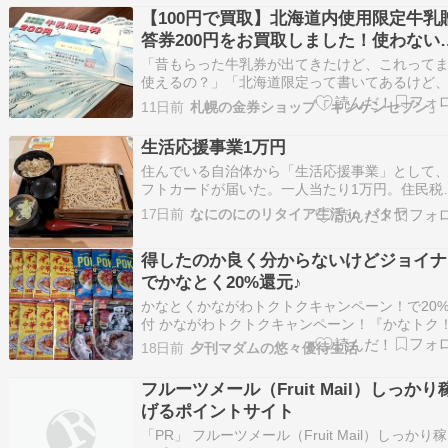
載しない場合もあります。【本日の売買】無し
【100円で買取】北海道内使用限定牛乳
日のお届け物】6942 ソフィアHDから…
答券200円をお買取しました！使わない
乳券はキンケンセブンへ
「昔もらった牛乳券が出てきたけど、これって
使えるの？」「北海道限定って書いてあるけど
ることはできるの？」 そんな方に向けて、今回
11日前
札幌の金券ショップ「キンケンセブン」
海道内使用限定牛乳贈答券200円の買取実績をご
介します。 本日、札幌の金券ショップ【キンケ
生活応援事業1万円
ブン】では、北海道内使用限定牛乳贈答券20…
住んでいる自治体から「生活応援事業」として
フトカードが届いた。一人当たり1万円。住民税
課税世帯のみの対象ではなくて、全員に１万円
17日前
なにのにのリタイア生活 in パタヤ
ている。もらっておいてなんだけど、ボッチだ
人分なんだよな。4人家族なら4万円なのに。い
得したのか良く分からないけどジョイナ
そう。ボッチだと、もらえる金額が少ない。ま
い…
でかなとく20%還元♪
かなとくかながわトクトクキャンペーン！で20
付 かながわトクトクキャンペーン！『かなトク
対象キャッシュレス決済を使って神奈川県内の
18日前
夕刊マダムの悠々優待生活
店舗をご利用いただいた方に、支払金額の最大2
ポイントを還元します。＜期間＞2026年6月19
フルーツメール（Fruit Mail）しっかり
（金）～www.kanatokucpn…
げるポイントサイト
「PR」 フルーツメール（Fruit Mail）しっかり