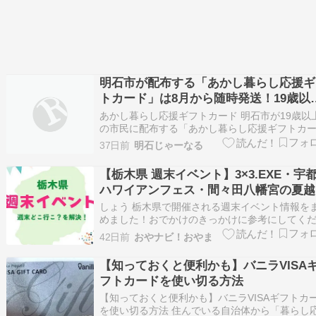
明石市が配布する「あかし暮らし応援ギ
トカード」は8月から随時発送！19歳以
は3000円分・65歳以上は4000円分
あかし暮らし応援ギフトカード 明石市が19歳以
の市民に配布する「あかし暮らし応援ギフトカ
ド」の詳細が発表されています！ 18歳までの市
37日前
明石じゃーなる
には、2026年2月に1人当たり2万円の子育て応
当が支給されているため、ギフ […]
【栃木県 週末イベント】3×3.EXE・宇
ハワイアンフェス・間々田八幡宮の夏越
祓やマルシェなど！6月27日〜28日のお
しょう 栃木県で開催される週末イベント情報を
すめイベントを紹介
めました！おでかけのきっかけに参考にしてく
いね。 栃木県 週末イベント情報 「今週末はど
42日前
おやナビ！おやま
行こう？」を解決！栃木県で2026年6月27日(土)
28日(日) に開催される主なイベント情報をまと
【知っておくと便利かも】バニラVISA
した。ぜひお出かけの参考にし…
フトカードを使い切る方法
【知っておくと便利かも】バニラVISAギフトカ
を使い切る方法 住んでいる自治体から「暮らし