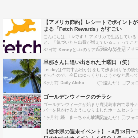
【アメリカ節約】レシートでポイントが
まる「Fetch Rewards」がすごい
こんにちは、Lizです！ アメリカで生活している
と、「気づいたら出費が増えている…」ってこ
ありませんか？ 特に食費や日用品って、毎週コ
87日前
KennyとLizのリアルアメリカ生活
タントにお金がかかるので、少しでもお得にで
ら嬉しいですよね。 今回は、私が実際に使って
旦那さんに追い出された土曜日（笑）
レシートを撮るだけでポイントが貯まる神アプ
Lei dayは午前中お出かけをして歩き回りその後
だったので、今日はゆっくりしようかなと思っ
た土曜日。 Ｊｄが言いました。「今日は一日バ
3ヶ月前
Daily Aloha
ームの壁のＤＩＹ（正確には壁を付ける前の内
補修）をするから出かけてくれる？」 ３年も壁
ゴールデンウィークのチラシ
いまま我慢を強いられている状態なので、…
ゴールデンウィークが始まり鹿児島市内で県外
バーを見かけるようになりましたホームセンタ
チラシもゴールデンウィーク仕様鹿児島市の買
4ヶ月前
続 まーちゃん放浪記
応援ギフトカードが利用できると書いてありま
我が家にはまだ届いていませんが・・・★☆★
【栃木県の週末イベント】・4月18日〜1
ブログランキングに参加しています♪★☆★☆★ 
島…