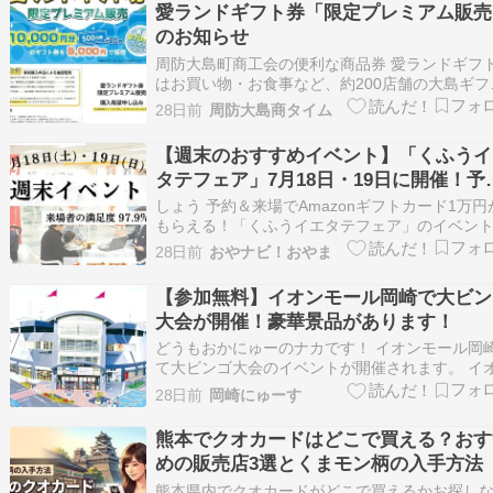
愛ランドギフト券「限定プレミアム販売
のお知らせ
周防大島町商工会の便利な商品券 愛ランドギフ
はお買い物・お食事など、約200店舗の大島ギフ
カード会加盟店で幅広く使える商品券です。そ
28日前
周防大島商タイム
ランドギフト券が、今年も限定プレミアム販売
ることとなりました。たくさんの方に気軽にご
【週末のおすすめイベント】「くふうイ
頂ける内容で、 販売は事前申込による抽選方式
タテフェア」7月18日・19日に開催！予
約・来場でAmazonギフトカード1万円
しょう 予約＆来場でAmazonギフトカード1万円
レゼント#PR｜宇都宮
もらえる！「くふうイエタテフェア」のイベン
報をお届け！ このボタンからの予約でAmazon
28日前
おやナビ！おやま
トカード1万円分プレゼント > 来場予約はこちら
場者の満足度97.9％「くふうイエタテフェア」
【参加無料】イオンモール岡崎で大ビン
催！ 子育てファミリーにピ…
大会が開催！豪華景品があります！
どうもおかにゅーのナカです！ イオンモール岡
て大ビンゴ大会のイベントが開催されます。 イ
モール岡崎で大ビンゴ大会が開催！ 2026年7月1
28日前
岡崎にゅーす
(日)イオンモール岡崎のセントラルコートで「大
ンゴ大会」が開催されます。 イオンモール岡崎
熊本でクオカードはどこで買える？おす
える専門店共通お買物券やイオンシネ…
めの販売店3選とくまモン柄の入手方法
熊本県内でクオカードがどこで買えるかお探し