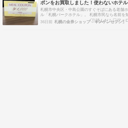
ポンをお買取しました！使わないホテル
は換金がおすすめ
札幌市中央区・中島公園のすぐそばにある老舗
ル「札幌パークホテル」。 札幌市民なら名前を
ない方は少ない有名ホテルですが、実際に宿泊
36日前
札幌の金券ショップ「キンケンセブン」
り、館内レストランを利用したりする機会は意
少ないですよね？？ 今回は、そんな札幌パーク
ルで使える札幌パークホテルギフトクーポン1,…