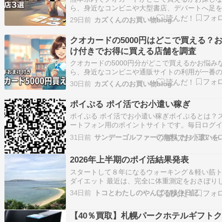
ら、身近なコンビニや大型書店、デパートへ足
ぶのが確実です。 お祝いや返礼品として急に必
29日前
カズくんのお買い物blog
なっても、在庫状況やラッピングの有無が分か
困ってしまうことはありませんか？ そんな悩み
クオカードの5000円はどこで買える？
地域ごとの販売店や「くまモン柄」が手に入る
け付きでお得に買える店舗を調査
場…
クオカードの5000円分がどこで買えるかお悩み
ら、身近なコンビニや通販サイトの利用が一番
道。 急な贈り物やお礼で必要なとき、どのお店
30日前
カズくんのお買い物blog
けば確実に入手できるのか迷ってしまいますよ
ご安心ください、実は額面以上にお得な「おま
ポイぷる ポイ活でお小遣い稼ぎ
き」をゲットする裏ワザがあるのです。 損を…
ポイぷる ポイ活でお小遣い稼ぎポイぷるとは？
ートフォン用のポイントサイトです。毎日ログ
するだけでポイントが貰え、その他にはゲーム
31日前
サンデーゴルファー
ョッピング等でポイント貯められます。現金や
トカード等に交換が可能なポイントサイトです
2026年上半期のポイ活結果発表
営は株式会社EQUALITYと言う会社で、会社設…
スタートして８年になるウォーキング＆軽い筋
ダイエット 最近は、完全に体重測定をおさぼり
います なんとなく、体重が増えてきているのも
34日前
トコとわたしのやんばる移住日記
ありつつ…なんとか横ばいに持っていきたいと
ます でも、とにもかくにも毎日１万歩のノルマ
【40％買取】札幌パークホテルギフト
っとクリアできている三日坊主の自分を褒めて