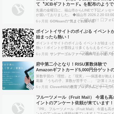
て〝JCBギフトカード〟を配布のようで
ネ(^.-)☆
先週の金曜日に、福山市からLINEで下記メッセ
が届いておりました。 ◆福山市 2026.2.20 03:00
曜日 商品券(JCBギフトカード)を2/21(土)から順
6ヶ月前
GONsanの“気まぐれ独り言”
送付します！ ふん、ふん、福山市も、2/21(土)
物価高騰対策として〝JCBギフトカード〟を配布
ポイントイサイトのポイぷる イベント
よ…
始まったら熱い！
ポイントイサイトのポイぷる イベントが始まっ
熱い！ポイントが普段より多くもらえるイベン
始まったら熱いです！イベントで一気にポイン
6ヶ月前
稼いで下さいね♪ポイぷるとは？スマートフォン
のポイントサイトです。毎日ログインするだけ
府中第二小となり！RISU算数体験で
イントが貰え、その他にはゲームやショッピン
Amazonギフトカード5,000円分ゲット
で…
ャンス｜府中市の教育複合施設CloverHil
算数学習の「理想」と「現実」──保護者が抱え
葛藤 「うちの子、算数が苦手で…」「計算ミス
くて、テストのたびにもったいないと思ってし
6ヶ月前
CloverH
う」「学校の授業についていけているのか心配
──府中市内の小学生を持つ保護者の皆さまから
フルーツメール（Fruit Mail） 今週も高
こうした声を数多くお聞きします。 算数は積み
イントのアンケート依頼が来ています！
の…
「PR」 フルーツメール（Fruit Mail） 今週も高
ントのアンケート依頼が来ています！フルーツ