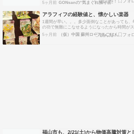
が話題となっておりまして、「うん、うん、ウ
5ヶ月前
GONsanの“気まぐれ独り言”
も来てた…」と盛り上がっておりました。 そん
話が洩れ聞こえて来ましたけど、我が家には未
アラフィフの経験値と、懐かしい楽器
いておりません(^-^; さては、我が家にも届い…
1週間が早い。。。多少面倒なことがあっても、
の功で無難にこなせるようになったから時間が
ーズに過ぎていっているんだ、と言われると確
5ヶ月前
（仮）中国 蘇州ローカルごはん
まぁそうか、と納得する。アラフィフになると
24時間なんてあっという間です。普段は、息子
迎えは夕方ですが、金曜は、ランチを終えると
っ…
福山市も、2/21(土)から物価高騰対策と