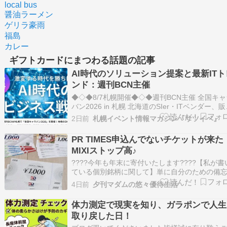
local bus
醤油ラーメン
ゲリラ豪雨
福島
カレー
ギフトカードにまつわる話題の記事
AI時代のソリューション提案と最新ITト
ンド：週刊BCN主催
◆◇◆8/7札幌開催◆◇◆週刊BCN主催 全国キャ
バン2026 in 札幌 北海道のSIer・ITベンダー、
パートナーの皆様に向けて、 今仕込むべき「市
2日前
札幌イベント情報マガジン『サツイベ』
ーズ」と「提案のヒント」を網羅したセミナー
幌駅前のリアル会場にて開催いたします！ 単な
PR TIMES申込んでないチケットが来た
品紹介ではなく、今後の提…
MIXIストップ高♪
????今年も年末に寄付いたします????【私が書
ている個別銘柄に関して】単に自分のための備
です。 決して推奨はしてはおりません。 投資は
4日前
夕刊マダムの悠々優待生活
己判断・自己責任でお願いします。買った銘柄
載しない場合もあります。【本日の売買】7172 
体力測定で現実を知り、ガラポンで人生
ャパンインベストメントアドバイザー買…
取り戻した日！