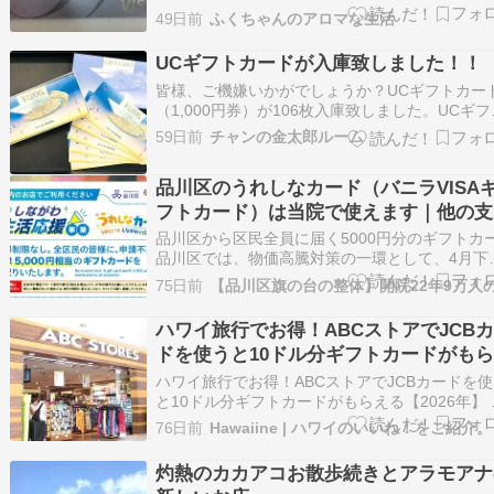
～」「物価高支援～」などで、 バニラVISAギフ
49日前
ふくちゃんのアロマな生活
カードが送付される予定、または送付されたか
パッと見はクレジットカードみたいなんやけど
UCギフトカードが入庫致しました！！
い方、 特に「使い切る」のが ちいと面…
皆様、ご機嫌いかがでしょうか？UCギフトカー
（1,000円券）が106枚入庫致しました。UCギフ
カードとは、クレジットカード会社の「ユーシ
59日前
チャンの金太郎ルーム
ード株式会社（クレディセゾン等含む）」が発
る全国共通の紙製商品券です。全国の百貨店、
品川区のうれしなカード（バニラVISA
パー、家電量販店、ホテルなどで現金と同様…
フトカード）は当院で使えます｜他の支
い方法と併用可
品川区から区民全員に届く5000円分のギフトカ
品川区では、物価高騰対策の一環として、4月下
から6月にかけて、各世帯へ一人5000円分のプ
75日前
イド式のギフトカードをゆうパックにて配布し
ます。 このカードは紙のカードではなく、VISA
ハワイ旅行でお得！ABCストアでJCB
クレジットカードタイプで、5000…
ドを使うと10ドル分ギフトカードがも
る【2026年】
ハワイ旅行でお得！ABCストアでJCBカードを
と10ドル分ギフトカードがもらえる【2026年】 
ワイ旅行中、多くの人が必ず立ち寄る「ABCス
76日前
Hawaiine | ハワイのいいね！をご紹介。
ア」。飲み物、お土産、日用品、軽食など何で
う便利なお店ですよね。 そ […]
灼熱のカカアコお散歩続きとアラモアナ