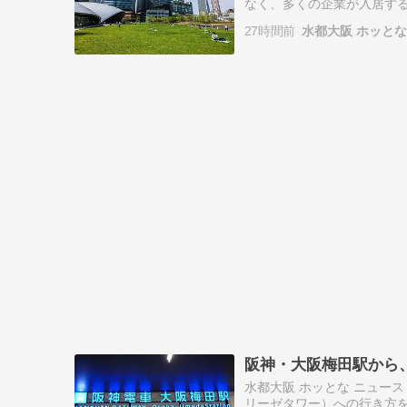
なく、多くの企業が入居する
行けそうに見えますが、実
27時間前
水都大阪 ホッと
「ゲート…
阪神・大阪梅田駅から
水都大阪 ホッとな ニュー
リーゼタワー）への行き方