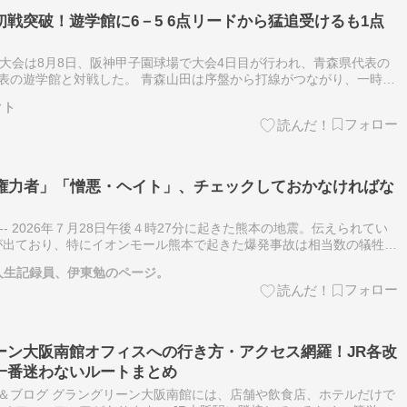
戦突破！遊学館に6－5 6点リードから猛追受けるも1点
権大会は8月8日、阪神甲子園球場で大会4日目が行われ、青森県代表の
表の遊学館と対戦した。 青森山田は序盤から打線がつながり、一時は
の猛追を受...
クト
「権力者」「憎悪・ヘイト」、チェックしておかなければな
------- 2026年７月28日午後４時27分に起きた熊本の地震。伝えられてい
が出ており、特にイオンモール熊本で起きた爆発事故は相当数の犠牲を
道もなされています。今はただ、被害に遭われた方たちの…
−人生記録員、伊東勉のページ。
ーン大阪南館オフィスへの行き方・アクセス網羅！JR各改
一番迷わないルートまとめ
ス＆ブログ グラングリーン大阪南館には、店舗や飲食店、ホテルだけで