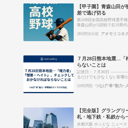
【甲子園】青森山田が初
差で逃げ切る
第108回全国高校野球選手
青森山田が1回戦で石川県代
6点をリード。その後、遊学館
2時間50分前
アオモリコネ
７月28日熊本地震…
らないことは
記述日：７月30日 -------
るだけでも少なくない影響
生む危険性もあるという報
10時間前
つなげ“希”動力
【完全版】グラングリ
札・地下鉄・私鉄から
水都大阪 ホッとな ニュー