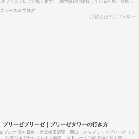
オフィスフロアがあります。 JR大阪駅に隣接しているため、簡単に
際に訪れる際に注意したいのが、南館のオフィスが「パークタワー」と
なニュース＆ブログ
、ブリーゼブリーゼ｜ブリーゼタワーの行き方
ス＆ブログ 阪神電車・大阪梅田駅駅「西口」からブリーゼブリーゼ（ブ
を、写真付きでわかりやすく解説。地下ルート中心で雨の日も安心、初