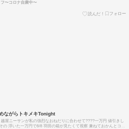
イフ〜コロナ自粛中〜
ながらトキメキTonight
越屋ニーサンが私の強烈なおねだりに合わせて????一万円 値引きし
 その 浮いた一万円で8/8 羽田の箱が見たくて視察 兼ねておかんとコヌ