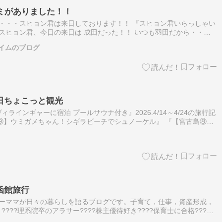
ミがありました！！
6日・・・スヒョン君は来日しております！！ 『スヒョン君いらっしゃい
 スヒョン君、今日の来日は 成田だった！！ いつも羽田だから・・・
うかぁ・・・ チェジュ空港の モ…ameblo.jp そし…
イムのブログ
日ちょこっと観光
ラインギャーに宿泊 プールサウナ付き』2026.4/14～4/24の旅行記
⑨】ウミガメちゃん！シギラビーチでシュノーケル』 『【宮古島⑧】
バー…ameblo.jpつづき宮古島最終日ホテルをチェック…
函館旅行
??ワーママが日々の暮らしを語るブログです。子育て，仕事，資産形成，
???理系院卒のアラサー????株主優待好き????保育士に合格????
xpert????整理収納アドバイザー 今年の夏は北海…