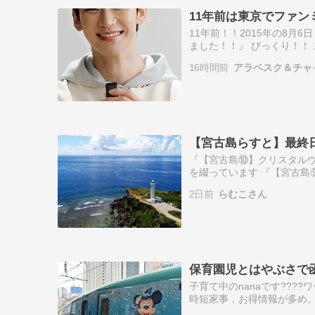
11年前は東京でファン
11年前！！2015年の8月
ました！！』 びっくり！！
今回もそうだと思ってたけど そ
16時間前
アラベスク＆チャ
【宮古島らすと】最終
『【宮古島⑩】クリスタルヴィ
を綴っています 『【宮古島
来間島と宮古牛バーガーボッカ
2日前
らむこさん
保育園児とはやぶさで
子育て中のnanaです??
時短家事，お得情報が多め。?
時短家事コーディネーター®︎E