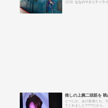
2日前
ななのマタニティラ
推しの上腕二頭筋を 眺め
どーにか、あの若者たち、引
てくれました????だから、