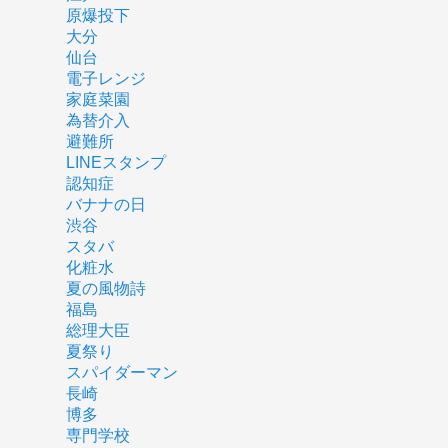
原爆投下
大分
仙台
電子レンジ
家庭菜園
為替介入
避難所
LINEスタンプ
認知症
バナナの日
渋谷
スタバ
化粧水
夏の風物詩
福島
総理大臣
夏祭り
スパイダーマン
長崎
博多
専門学校