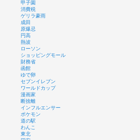
甲子園
消費税
ゲリラ豪雨
成田
原爆忌
円高
熱波
ローソン
ショッピングモール
財務省
函館
ゆで卵
セブンイレブン
ワールドカップ
漫画家
断捨離
インフルエンサー
ポケモン
道の駅
わんこ
東北