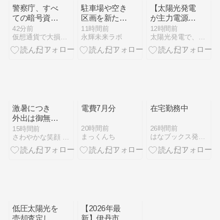
警察庁、すべ
駐車場や空き
【太陽光発電
ての暗号資産
区画を新たな
が主力電源次
交換業者に出
店舗へ。
は蓄電池？】
42分前
11時間前
12時間前
仮想通貨で大損を避け、副業で稼ぐためのMoneyまとめ情報館
永輝未来ラボ
太陽光発電で、第二の年金.JP茨城県鹿嶋市赤嶺電研企画ブログ
庫制限強化を
BIBox Moving
酷暑下の電力
要請
Shopで始め
供給、太陽光
る遊休スペー
発電と原発稼
ス活用
働で備え 夕
方にはリス
ク：日経
激暑につき
電費7月分
在宅勤務中
外出は御無理
よ！ ②水冷
20時間前
26時間前
15時間前
まっくんち
はなブックス発電所
さわやかな笑顔 発電所
服 アイスマ
ンPRO-X3 セ
ルマックス
低圧太陽光を
【2026年最
売却査定した
新】伊丹市の