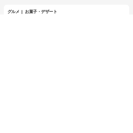
グルメ
お菓子・デザート
クリスマスケーキは予約派？当日購入派？
みんなのクリスマスケーキのこだわりをおしえて！
2024/12/18 04:46
11
グルメ
ランチブログ
餃子の好みは？
好きな餃子のタイプを教えて下さい
2024/12/15 22:26
4
グルメ
ランチブログ