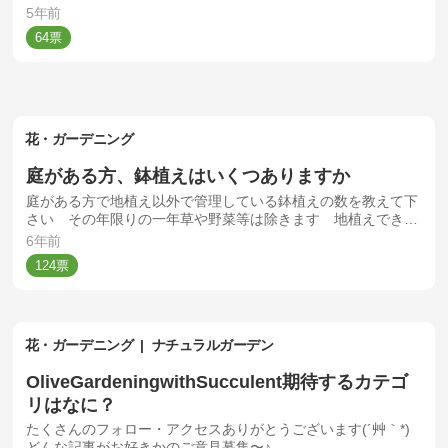
5年前
64
花・ガーデニング
庭がある方、鉢植えはいくつありますか
庭がある方で地植え以外で管理している鉢植えの数を教えて下
さい その年限りの一年草や野菜等は除きます 地植えできな
い多肉植物、観葉植物、洋ラン等も除きます
6年前
124
花・ガーデニング
ナチュラルガーデン
OliveGardeningwithSucculent期待するカテゴ
リはなに？
たくさんのフォロー・アクセスありがとうございます(´艸｀*)
どんな記事がお好きかのご意見募集〜♪