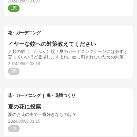
2024/08/09 21:23
1
花・ガーデニング
イヤーな蚊への対策教えてください
人類の敵（←たぶん）蚊！夏のガーデニングシーンには必ずと
言っていいほど登場しますよね。蚊に刺されないための対策を
教えてください。もしよかったら銘柄などもご記入ください
2024/08/09 03:19
ね。9月30日まで受け付けています。
5
花・ガーデニング
庭・花壇づくり
夏の花に投票
夏のお花の中で一番好きなものは？
2024/08/09 01:15
1