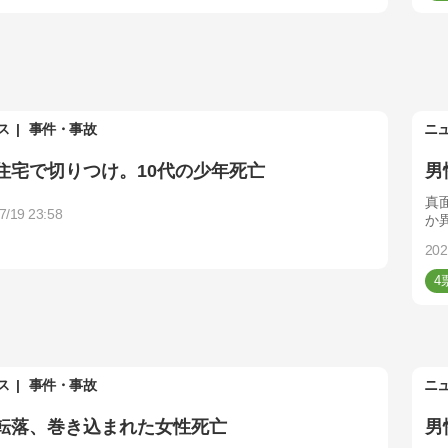
ス
事件・事故
ニ
住宅で切りつけ。10代の少年死亡
男
真
7/19 23:58
か
202
4
ス
事件・事故
ニ
転落、巻き込まれた女性死亡
男