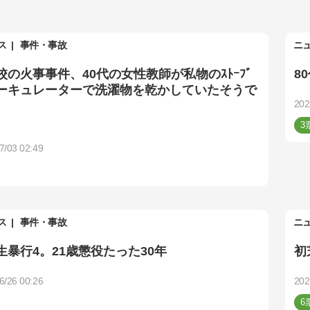
ス
事件・事故
ニ
校の火事事件、40代の女性教師が私物のｽﾄｰﾌﾞ
8
ーキュレーターで洗濯物を乾かしていたそうで
202
3
7/03 02:49
ス
事件・事故
ニ
生暴行4。21歳懲役たった30年
初
6/26 00:26
202
6