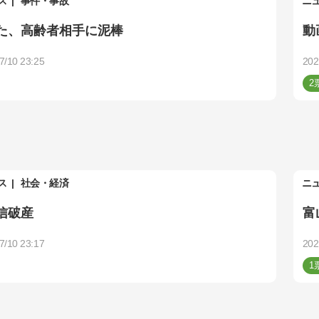
ス
事件・事故
ニ
た、高齢者相手に泥棒
動
7/10 23:25
202
2
ス
社会・経済
ニ
信破産
富
7/10 23:17
202
1