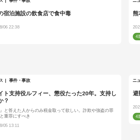
ス
事件・事故
ニ
の宿泊施設の飲食店で食中毒
熊
8/06 22:38
202
4
ス
事件・事故
ニ
イト支持役ルフィー、懲役たった20年。支持し
避
か？
202
』と答えた人からのみ税金取って欲しい。詐欺や強盗の罪
と重罪にすべき
4
8/05 13:11