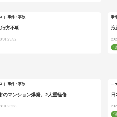
ス
事件・事故
事
児行方不明
浪
8/01 23:52
202
5
ス
事件・事故
ニ
市のマンション爆発。2人重軽傷
日
8/01 23:38
202
9