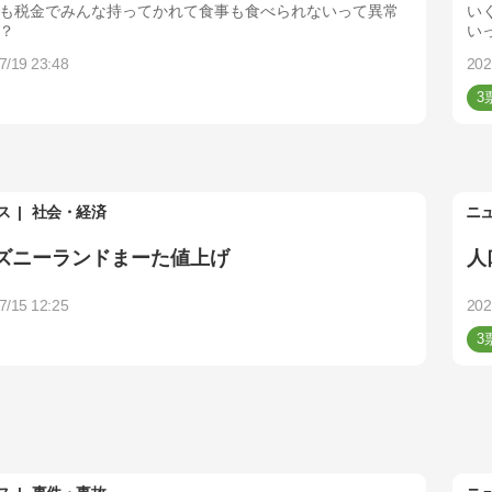
も税金でみんな持ってかれて食事も食べられないって異常
い
？
い
7/19 23:48
202
3
ス
社会・経済
ニ
ズニーランドまーた値上げ
人
7/15 12:25
202
3