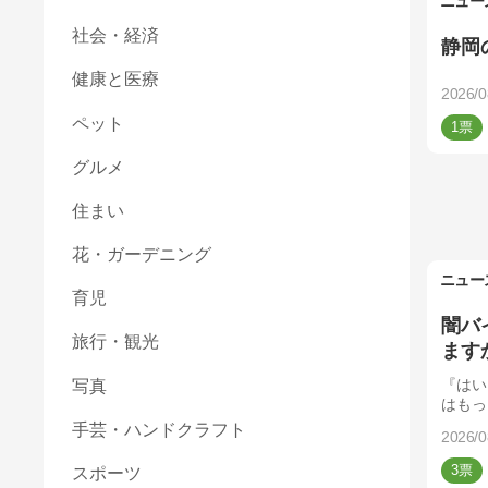
ニュー
社会・経済
静岡
健康と医療
2026/0
ペット
1
グルメ
住まい
花・ガーデニング
ニュー
育児
闇バ
旅行・観光
ます
『はい
写真
はもっ
手芸・ハンドクラフト
2026/0
3
スポーツ