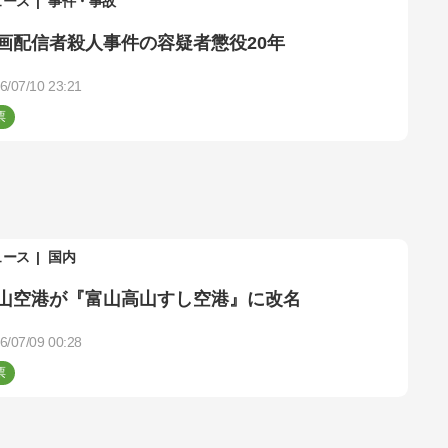
ュース
事件・事故
画配信者殺人事件の容疑者懲役20年
6/07/10 23:21
ュース
国内
山空港が『富山高山すし空港』に改名
6/07/09 00:28