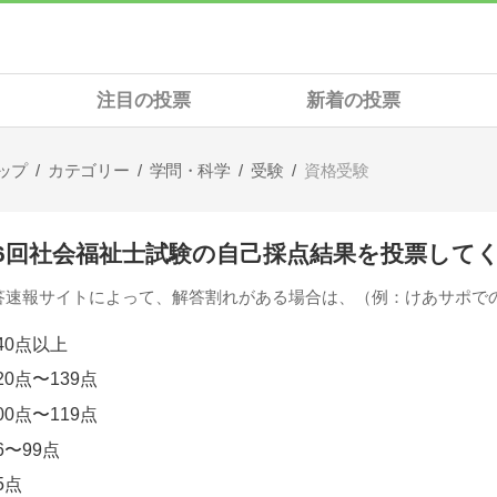
注目の投票
新着の投票
ップ
カテゴリー
学問・科学
受験
資格受験
26回社会福祉士試験の自己採点結果を投票して
答速報サイトによって、解答割れがある場合は、（例：けあサポで
40点以上
20点〜139点
00点〜119点
6〜99点
5点