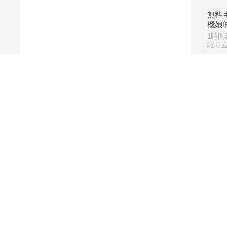
無料
機娘Ⓡ
MAK
1時間
編）
おっ
イク
その1
11時
警備