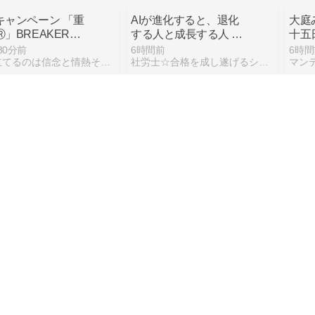
キャンペーン 「重
AIが進化すると、退化
大庭
」BREAKER－
する人と成長する人 ☆
十五
OTO 第19巻（後
AI時代だからこそ、士
30分前
6時間前
6時間
: 未来へ繋ぐ誓い
業の価値は高まる
駆り立てるのは信念と情熱そして自分の正義
社労士☆合格を成し遂げるシャロ勉法
マン
さん、MG ストラ
アナタは大丈夫？ 距離
【ゆ
 ノワールを作る！
感覚ありますか？
拾い
6
で…
間前
12時間前
12時
った
員のおっさんのお受験日記
中高年から見つける「生涯のオシゴト」
中小
格ル
続きを表示