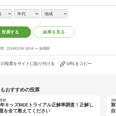
投票する
結果を見る
間 :
2014/01/26 18:56 〜 無期限
この投票をサイトに貼り付ける
URLをコピー
らもおすすめの投票
受験
資
25年キッズBEEトライアル正解率調査！正解し
第
題を全て教えてください
自