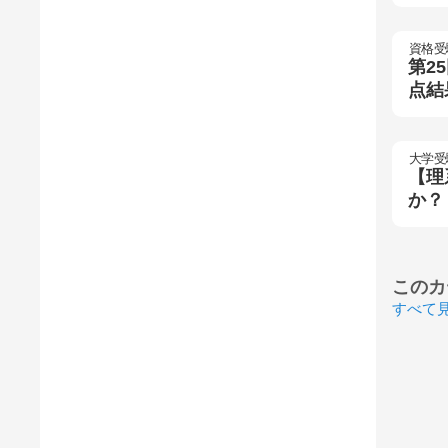
資格受
第2
点結
大学受
【理
か？
このカ
すべて