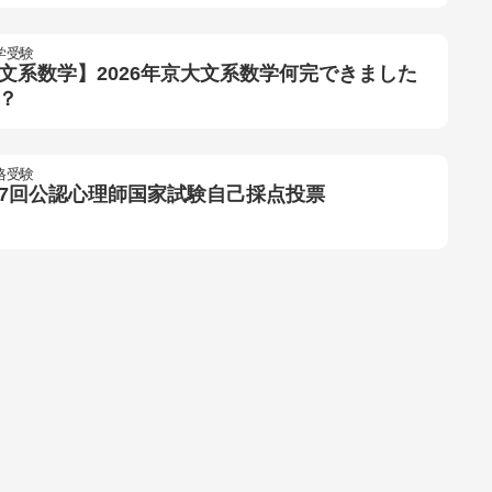
学受験
文系数学】2026年京大文系数学何完できました
？
格受験
7回公認心理師国家試験自己採点投票