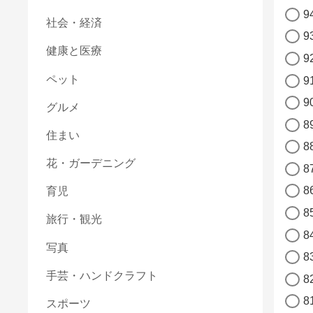
9
社会・経済
9
健康と医療
9
ペット
9
9
グルメ
8
住まい
8
花・ガーデニング
8
8
育児
8
旅行・観光
8
写真
8
手芸・ハンドクラフト
8
8
スポーツ