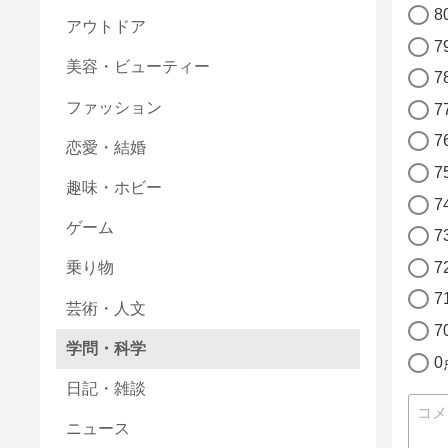
8
アウトドア
7
美容・ビューティー
7
ファッション
7
7
恋愛・結婚
7
趣味・ホビー
7
ゲーム
7
7
乗り物
7
芸術・人文
7
学問・科学
日記・雑談
ニュース