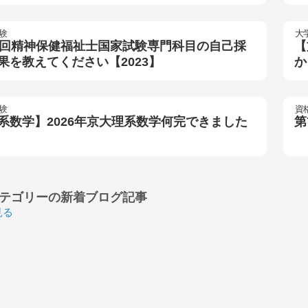
験
大
5回精神保健福祉士国家試験専門科目の自己採
【
果を教えてください【2023】
か
験
資
系数学】2026年京大理系数学何完できました
第
テゴリーの
新着ブログ記事
見る