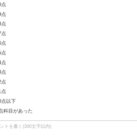
0点
9点
8点
7点
6点
5点
4点
3点
2点
1点
0点以下
0点科目があった