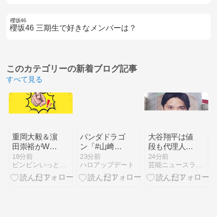
櫻坂46
櫻坂46 三期生で好きなメンバーは？
このカテゴリーの
新着ブログ記事
すべて見る
重岡大毅＆濵
パンダドラゴ
大谷翔平は値
田崇裕がW結
ン「#山﨑夢
段も代理人も
婚発表！プロ
羽 さんとお
規格外！ 著
18分前
23分前
24分前
ビンビンいっとこ！
ハロアップデート
芸能ニュースランキング
フィールと家
写真を撮らせ
名タレント＆
族まとめ
ていただきま
アスリート
した📸」
「最新CMギ
ャラリスト」
を公開