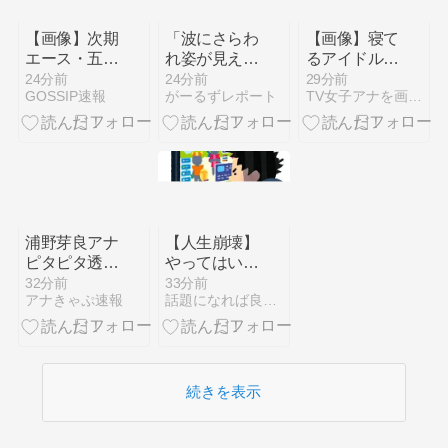
【画像】次期
「波にさらわ
【画像】寝て
エース・五百
れ姿が見えな
るアイドルさ
城茉央ちゃ
い」男性
んの後ろ姿、
24分前
24分前
29分前
GOSSIP速報
がーるずレポート
TV女子アナを画像で紹介
ん、可愛すぎ
（38）波に
シルエットが
てワイ歓喜
さらわれ死亡
めちゃくちゃ
wwwwww
交際相手と海
え○ちだった
岸を散歩中
ｗｗｗｗｗｗ
当時は波浪注
意報 千葉・
いすみ市
浦野芽良アナ
【人生崩壊】
ピタピタ透け
やってはいけ
ニットの乗せ
ない「時間泥
32分前
33分前
アナきゃぷ速報
話題になれば良いな〜、このブログ
乳！！【GIF
棒」の正体
動画あり】
続きを表示