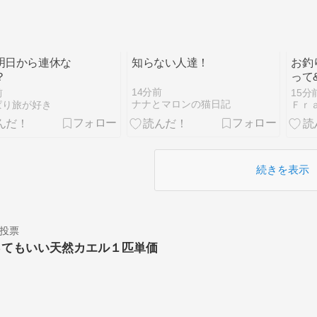
明日から連休な
知らない人達！
お釣
？
って
14分前
前
15分
ナナとマロンの猫日記
ぱり旅が好き
Ｆｒ
続きを表示
投票
ってもいい天然カエル１匹単価