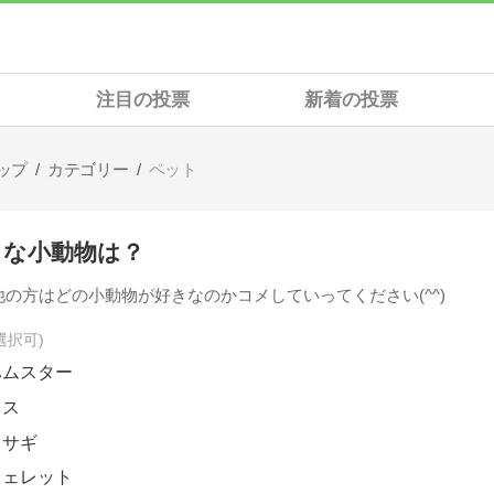
注目の投票
新着の投票
ップ
カテゴリー
ペット
きな小動物は？
他の方はどの小動物が好きなのかコメしていってください(^^)
選択可
ハムスター
リス
ウサギ
フェレット