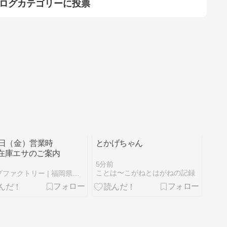
ログカテゴリーに投票
7日（金）営業時
とかげちゃん
在庫エサのご案内
5分前
ことは〜こがねとはがねの記録
レップファクトリー | 福岡県北九州市の爬虫類ショップ |