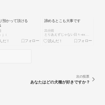
り預かって頂ける
諦めるとこも大事です
&
21分前
前
とりあえずじゃない日々-ex.浮世的な日常
ａｊｉ
次の投票
あなたはどの犬種が好きですか？