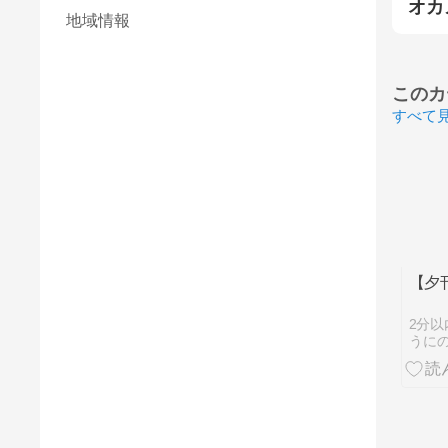
オカ
地域情報
このカ
すべて
【夕
2分以
うに