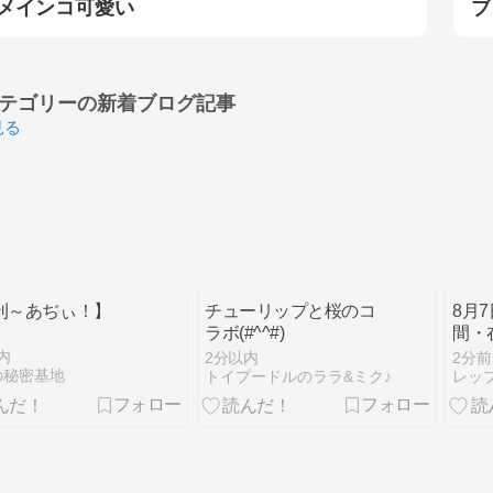
メインコ可愛い
ブ
テゴリーの
新着ブログ記事
見る
刊～あぢぃ！】
チューリップと桜のコ
8月
ラボ(#^^#)
間・
内
2分以内
2分前
の秘密基地
トイプードルのララ&ミク♪