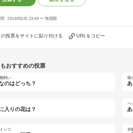
間 :
2014/05/25 23:49 〜 無期限
この投票をサイトに貼り付ける
URLをコピー
らもおすすめの投票
種飼い
猫
なのはどっち？
あ
ペ
に入りの花は？
あ
インコ
赤