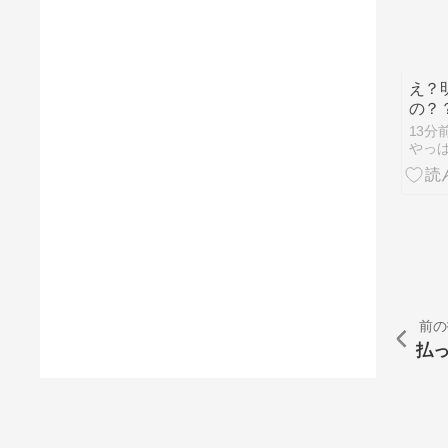
え？
の？
13分
やっ
前の
払