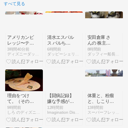
すべて見る
アメリカンビ
清水エスパル
安田倉庫 さ
レッジ〜テデ
ス パルちゃ
んの 株主優
ィベア&ディ
んとピカルち
待が届きまし
3時間40分前
6時間前
8時間前
ディズニーダッフィ―大好き剣道剣士
ダッピーシェリーブルーくんディズニーダッフィーバラhappy
ダッフィー船長航海記
ズニー編
ゃんの応援ド
た
リンク HUB
アスティ静岡
店
理由をつけ
【闘病記録】
体重と、粉瘤
て。（その１
嫌な予感がし
と、しこり
～エッセン
ていた血液科
と、調べる。
9時間前
12時間前
13時間前
しろ のディズニーシーに行った日だけ日記
Imagination Disney Dream
スーパーフレッシュ 114ｋｇからのダイエット
ス・オブ・ス
タイリッシュ
キュイジー