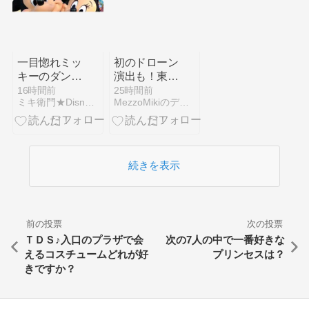
ヌ”カンナ” と
本日の部屋
など）
一目惚れミッ
初のドローン
キーのダンス
演出も！東京
ザグローブ
ディズニーラ
16時間前
25時間前
ミキ衛門★Disney Dream Club★
MezzoMikiのディズニーブログ
ンド「Reach
for the
Stars:Everlasting
Dreams」
続きを表示
前の投票
次の投票
ＴＤＳ♪入口のプラザで会
次の7人の中で一番好きな
えるコスチュームどれが好
プリンセスは？
きですか？