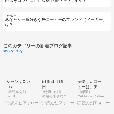
白湯をコンビニか自販機で買いたいですか？
コーヒー
あなたが一番好きな缶コーヒーのブランド（メーカー）
は？
このカテゴリーの
新着ブログ記事
すべて見る
シャンギロン
8月8日 土曜
美味しいコー
ゴ /
日
ヒーは、美味
Changuirongo
しい水から。
2時間10分前
3時間10分前
7時間前
Bar K
海辺の小さなコーヒー屋
YAMA de Coffee 山旅日記
多良山系・水
神池のこと。