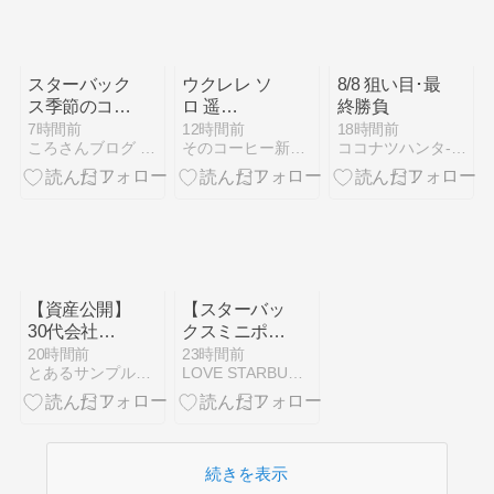
スターバック
ウクレレ ソ
8/8 狙い目･最
ス季節のコー
ロ 遥
終勝負
ヒー | スマト
~LACCO
7時間前
12時間前
18時間前
ころさんブログ | 生活を楽しむ
そのコーヒー新鮮ですか？？
ココナツハンタ- ジャズと競馬予想 - Yahoo!ブログ
ラ マサ デパ
TOWER~
ン | 2026
【資産公開】
【スターバッ
30代会社員
クスミニポー
の総資産・ポ
チギフトサマ
20時間前
23時間前
とあるサンプルの人生航海ブログ
LOVE STARBUCKS COFFEE
ートフォリオ
ー(ドリンク
公開｜2026
チケット
年7月末の運
付)】
用実績
starbucks
2026
続きを表示