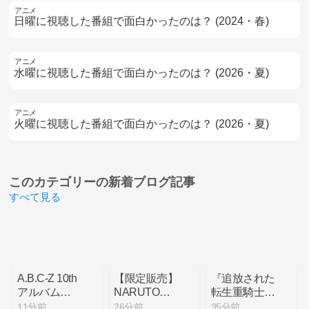
アニメ
日曜に視聴した番組で面白かったのは？ (2024・春)
アニメ
水曜に視聴した番組で面白かったのは？ (2026・夏)
アニメ
火曜に視聴した番組で面白かったのは？ (2026・夏)
このカテゴリーの
新着ブログ記事
すべて見る
A.B.C-Z 10th
【限定販売】
『追放された
アルバム
NARUTOギ
転生重騎士は
『The Way of
ャルズ
ゲーム知識で
11分前
26分前
35分前