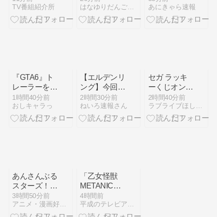
TV番組紹介所
はなゆりだんごブログ
あにきゃら速報
L.O.V-E』
NARUTO-ナ
無双する』
2026年9月30
ルト- 疾風伝
第6話 パーテ
日発売決定！
テンテン フ
ィーを組む少
予約受付開始
ィギュア（再
女と新たな冒
販）[メガハ
険
ウス]｜予約
開始
『GTA6』ト
【エルデンリ
セガ ラッキ
レーラーを
ング】今回は
ーくじオンラ
Netflixで先行
どんなプレイ
イン「ラブラ
1時間40分前
2時間30分前
2時間40分前
おしキャラっ
ねいろ速報さん
ラブライブほしいものブログ
公開！
するか決め
イブ！蓮ノ空
た？
女学院スクー
ルアイドルク
ラブ 2026」
販売開始！
あんさんぶる
「乙女怪獣
スターズ！！
METANICK
P.A.shots!!
[MP3]」
3時間50分前
4時間前
アニメ・漫画好きのためのオススメグッズ紹介サイト！
平成のテレビアニメ＆令和のテレビアニメ
Vol.7
（『乙女怪獣
キャラメリ