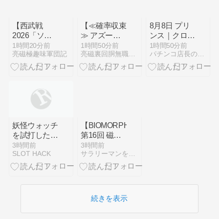
【西武戦
【≪確率収束
8月8日 プリ
2026「ソフ
≫ アズール
ンス｜クロロ
トバンク相手
レーン『海戦
調査隊チーム
1時間20分前
1時間50分前
1時間50分前
亮磁極趣味軍団記
亮磁裏回胴無職記(ギャンブル凶)
パチンコ店長のホール攻略
に打線と外野
ボーナス中に
Ｓ結果【2店
守備が足を引
強レア役』引
舗合同来店】
っ張ったら勝
きまくった結
てません」
果！】
(ソフトバン
(2026/08/08
ク17回戦)】
[24記事目])
(2026/08/08
[43記事目])
妖怪ウォッチ
【BIOMORPH】
を試打したラ
第16回 磁化
イターさん
じっくり気分
3時間前
3時間前
SLOT HACK
サラリーマンを辞めたいあごのやきのセミリタイアできるかな
「確率も
転換 バイオ
1/319なので
モーフ
新規ユーザー
にも勧めやす
いスペック」
続きを表示
←新規に10
万も負けられ