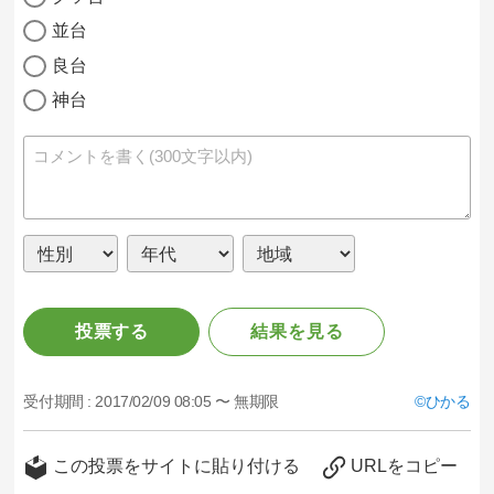
並台
良台
神台
投票する
結果を見る
受付期間 :
2017/02/09 08:05 〜 無期限
ひかる
この投票をサイトに貼り付ける
URLをコピー