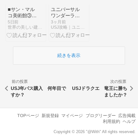
が今年もあべ
のハルカスに
■サン・マル
ユニバーサル
登場！
コ美術館③ス
ワンダーラン
ペーザの中庭
ドのセサミス
5日前
3ヶ月前
世界の美しい建物・街並み・お勧めスポットとディズニー旅
USJ攻略｜ユニバーサルスタジオジャパン混雑予想
フィレンツェ
トリートのエ
リアが閉鎖。
多数のアトラ
クションが終
了。子供とた
続きを表示
くさんの思い
出が詰まった
場所でした
前の投票
次の投票
USJ年パス購入 何年目で
USJドラクエ 竜王に勝ち
すか？
ましたか？
TOPページ
新規登録
マイページ
ブログリーダー
広告掲載
利用規約
ヘルプ
Copyright © 2026 "@With" All rights reserved.