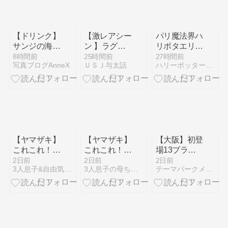
【ドリンク】
【激レアシー
パリ魔法界ハ
サンジの海賊
ン 】ラグー
リポタエリア
レストラン
ンとバックヤ
のワンド・マ
8時間前
25時間前
27時間前
写真ブログAnneX
ＵＳＪ与太話
ハリーポッター魔法界を探検しよう（USJハリポタ）
ードの境界に
ジック一覧
あるゲートが
（呪文）紹
オープン
介！ユニバー
サル・エピッ
ク・ユニバー
ス
【ヤマザキ】
【ヤマザキ】
【大阪】初登
これこれ！！
これこれ！！
場13ブラン
夏でも食べた
夏でも食べた
ドを含む34
2日前
2日前
2日前
3人息子&自由気ままにUSJ
3人息子の母ちゃん自由気ままにUSJ
テーマパークメディア ハピエル USJ情報
い！『冷やし
い！『冷やし
ブランド・
みたらし団
みたらし団
100種類以上
子』
子』
が集結！国内
最大級のアイ
スイベント
「あいぱく」