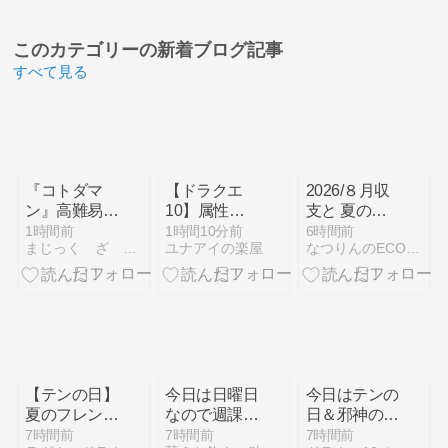
このカテゴリーの
新着ブログ記事
すべて見る
『コトダマ
【ドラクエ
2026/８月収
ン』高難易度
10】属性埋
支と 夏のフ
の降臨ムオン
め盾を夢見
レンド探し隊
1時間前
1時間10分前
6時間前
まじっく ざ げーまー
ユナアイの楽屋
なつりんのECO日記♪〜ドラクエセラムン味〜
が簡単に満
て！メタルド
福！？マルチ
ラゴンde白
限定“ゲキゼ
宝箱狩り☆彡
ン水着”を周
回せよ。
【テンの日】
今日は日曜日
今日はテンの
夏のフレンド
なので週課を
日＆邪神の宮
探し隊開催！
します×3
殿更新日！や
7時間前
7時間前
7時間前