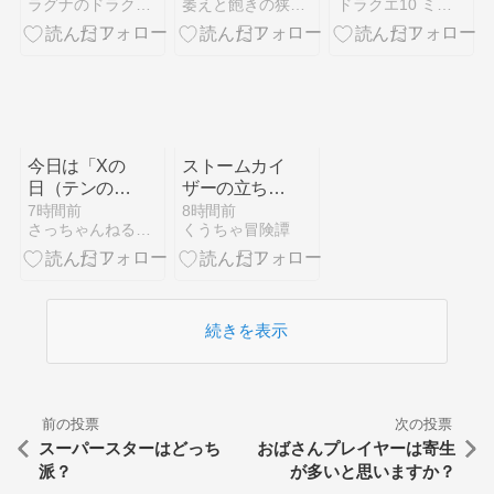
ラグナのドラクエ10 攻略ブログ！
萎えと飽きの狭間で
ドラクエ10 ミユリのおやつ探し ミリユナ日記たまにリオ
【2026年8
で！ ドラク
ること一覧
月】
エ10
今日は「Xの
ストームカイ
日（テンの
ザーの立ちか
日）」ですよ
た「嵐帝の継
7時間前
8時間前
さっちゃんねる DQX
くうちゃ冒険譚
～！（2026
承者」を紹介
年8月10日
します
（月））
続きを表示
前の投票
次の投票
スーパースターはどっち
おばさんプレイヤーは寄生
派？
が多いと思いますか？